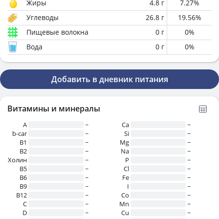
Жиры
4.8
г
7.27
%
Углеводы
26.8
г
19.56
%
Пищевые волокна
0
г
0
%
Вода
0
г
0
%
Добавить в дневник питания
Витамины и минералы
A
~
Ca
~
b-car
~
Si
~
В1
~
Mg
~
B2
~
Na
~
Холин
~
P
~
B5
~
Cl
~
B6
~
Fe
~
B9
~
I
~
B12
~
Co
~
C
~
Mn
~
D
~
Cu
~