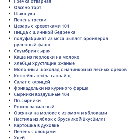
Гречка отварная
Овсяно торт
Шакшука
Печень трески
Цезарь с креветками 104
Пицца с шиннкой бедренка
полуфабрикат из мяса цыплят-бройлеров
руленный:фарш
Скумбрия сырая
Каша из перловки на молоке
Хлебцы хрустящие ржаные
Молочный шоколад с начинкой из лесных орехов
Коктейль текіла санрайщ
Салат с курицей
фрикадельки из куриного фарша
Сырники воздушные 104
Пп-сырники
Рожок ванильный
Овсянка на молоке с изюмом и яблоками
Пастила из яблок с брусникой(ВкусВилл)
Картошка в духовке
Печень с овощами
Хлеб