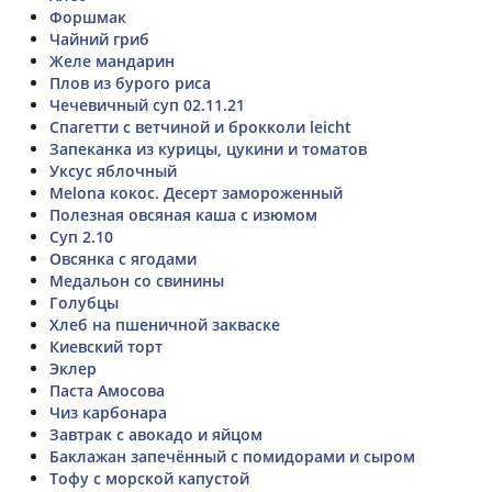
Форшмак
Чайний гриб
Желе мандарин
Плов из бурого риса
Чечевичный суп 02.11.21
Спагетти с ветчиной и брокколи leicht
Запеканка из курицы, цукини и томатов
Уксус яблочный
Melona кокос. Десерт замороженный
Полезная овсяная каша с изюмом
Суп 2.10
Овсянка с ягодами
Медальон со свинины
Голубцы
Хлеб на пшеничной закваске
Киевский торт
Эклер
Паста Амосова
Чиз карбонара
Завтрак с авокадо и яйцом
Баклажан запечённый с помидорами и сыром
Тофу с морской капустой