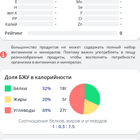
E
~
Mo
~
H
~
Se
~
вит.К
~
F
~
PP
~
Cr
~
Калий
~
Zn
~
Рейтинг
0
Большинство продуктов не может содержать полный набор
витаминов и минералов. Поэтому важно употреблять в пищу
разннообразные продукты, чтобы восполнять потребности
организма в витаминах и минералах.
Доля БЖУ в калорийности
Белки
32
%
18
г
Жиры
20
%
5
г
Углеводы
49
%
27
г
Соотношение белков, жиров и углеводов
1 : 0.3 : 1.5