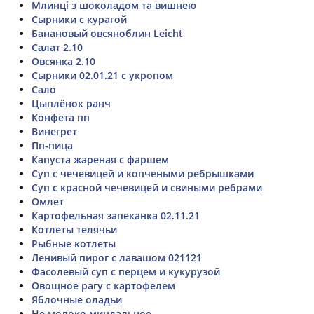
Млинці з шоколадом та вишнею
Сырники с курагой
Банановый овсяноблин Leicht
Салат 2.10
Овсянка 2.10
Сырники 02.01.21 с укропом
Сало
Цыплёнок ранч
Конфета пп
Винегрет
Пп-пица
Капуста жареная с фаршем
Суп с чечевицей и копчеными ребрышками
Суп с красной чечевицей и свиными ребрами
Омлет
Картофельная запеканка 02.11.21
Котлеты телячьи
Рыбные котлеты
Ленивый пирог с лавашом 021121
Фасолевый суп с перцем и кукурузой
Овощное рагу с картофелем
Яблочные оладьи
Не молоко миндальное