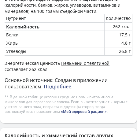
(калорийности, белков, жиров, углеводов, витаминов и
минералов) на
100 грамм
съедобной части.
Нутриент
Количество
Калорийность
262 ккал
Белки
17.5 г
Жиры
4.8 г
Углеводы
26.8 г
Энергетическая ценность
Пельмени с телятиной
составляет 262 кКал.
Основной источник: Создан в приложении
пользователем.
Подробнее
.
** В данной таблице указаны средние нормы витаминов и
минералов для взрослого человека. Если вы хотите узнать нормы с
учетом вашего пола, возраста и других факторов, тогда
воспользуйтесь приложением
«Мой здоровый рацион»
.
Калорийность и химический состав других