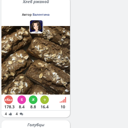
Хлеб ржаной
Автор
Валентина
178.3
8.4
8.8
16.4
10
4
4
Голубцы