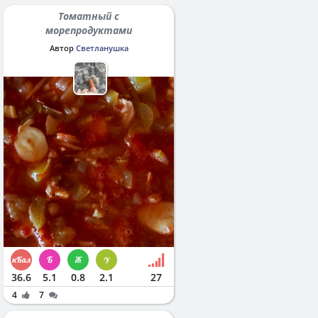
Томатный с
морепродуктами
Автор
Светланушка
36.6
5.1
0.8
2.1
27
4
7