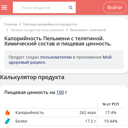
Войти
Главная
Таблица калорийности продуктов
Таблица продуктов пользователей
Пельмени с телятиной
Калорийность
Пельмени с телятиной
.
Химический состав и пищевая ценность.
Продукт создан
пользователем
в приложении
Мой
здоровый рацион
.
Калькулятор продукта
Пищевая ценность на
100
г
% от РСП
Калорийность
262
ккал
17.4
%
Белки
17.5
г
19.44
%