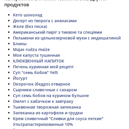
продуктов
Кето шоколад
Десерт из творога с ананасами
Желе (без песка)
Американський пиріг з тиквою та спеціями
Пельмени из цельнозерновой муки с индюшатиной
Блины
Majas rudzu maize
Моя капуста тушенная
КЛЮКВЕННЫЙ НАПИТОК
Печень куринная мой рецепт
Суп "семь бобов" Yelli
Йогурт
Окорочок (бедро) отварное
Сырники сливочные с сахаром
Суп семь бобов на курином бульоне
Омлет с кабачком к завтраку
Тыквенная творожная запеканка
Запеканка из картофеля и грудки
Крем сливочный "Сливки для соуса легкие"
Ультрапастеризованные 10%