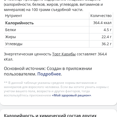
(калорийности, белков, жиров, углеводов, витаминов и
минералов) на
100 грамм
съедобной части.
Нутриент
Количество
Калорийность
364.4 ккал
Белки
4.5 г
Жиры
22.4 г
Углеводы
36.2 г
Энергетическая ценность
Торт Карибы
составляет 364,4
кКал.
Основной источник: Создан в приложении
пользователем.
Подробнее
.
** В данной таблице указаны средние нормы витаминов и
минералов для взрослого человека. Если вы хотите узнать нормы с
учетом вашего пола, возраста и других факторов, тогда
воспользуйтесь приложением
«Мой здоровый рацион»
.
Калорийность и химический состав других