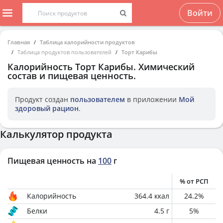
Войти
Главная
Таблица калорийности продуктов
Таблица продуктов пользователей
Торт Карибы
Калорийность
Торт Карибы
. Химический
состав и пищевая ценность.
Продукт создан
пользователем
в приложении
Мой
здоровый рацион
.
Калькулятор продукта
Пищевая ценность на
100
г
% от РСП
Калорийность
364.4
ккал
24.2
%
Белки
4.5
г
5
%