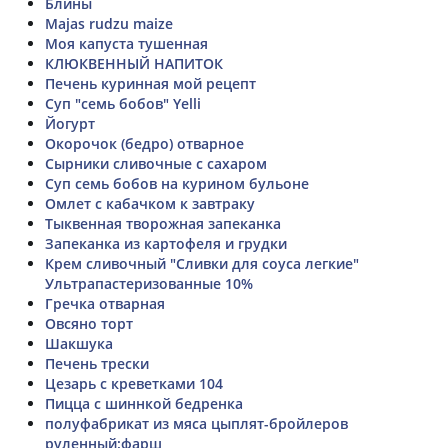
Блины
Majas rudzu maize
Моя капуста тушенная
КЛЮКВЕННЫЙ НАПИТОК
Печень куринная мой рецепт
Суп "семь бобов" Yelli
Йогурт
Окорочок (бедро) отварное
Сырники сливочные с сахаром
Суп семь бобов на курином бульоне
Омлет с кабачком к завтраку
Тыквенная творожная запеканка
Запеканка из картофеля и грудки
Крем сливочный "Сливки для соуса легкие"
Ультрапастеризованные 10%
Гречка отварная
Овсяно торт
Шакшука
Печень трески
Цезарь с креветками 104
Пицца с шиннкой бедренка
полуфабрикат из мяса цыплят-бройлеров
руленный:фарш