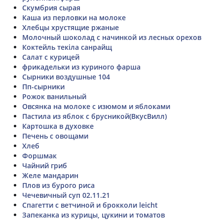
Скумбрия сырая
Каша из перловки на молоке
Хлебцы хрустящие ржаные
Молочный шоколад с начинкой из лесных орехов
Коктейль текіла санрайщ
Салат с курицей
фрикадельки из куриного фарша
Сырники воздушные 104
Пп-сырники
Рожок ванильный
Овсянка на молоке с изюмом и яблоками
Пастила из яблок с брусникой(ВкусВилл)
Картошка в духовке
Печень с овощами
Хлеб
Форшмак
Чайний гриб
Желе мандарин
Плов из бурого риса
Чечевичный суп 02.11.21
Спагетти с ветчиной и брокколи leicht
Запеканка из курицы, цукини и томатов