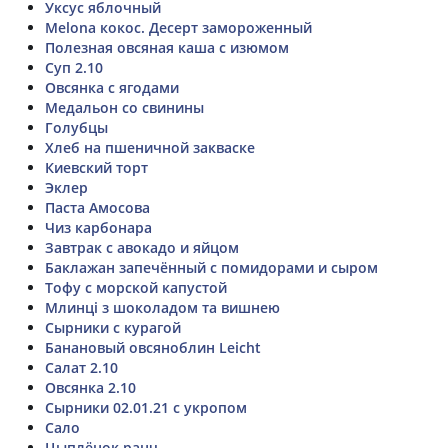
Уксус яблочный
Melona кокос. Десерт замороженный
Полезная овсяная каша с изюмом
Суп 2.10
Овсянка с ягодами
Медальон со свинины
Голубцы
Хлеб на пшеничной закваске
Киевский торт
Эклер
Паста Амосова
Чиз карбонара
Завтрак с авокадо и яйцом
Баклажан запечённый с помидорами и сыром
Тофу с морской капустой
Млинці з шоколадом та вишнею
Сырники с курагой
Банановый овсяноблин Leicht
Салат 2.10
Овсянка 2.10
Сырники 02.01.21 с укропом
Сало
Цыплёнок ранч