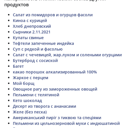
продуктов
Салат из помидоров и огурцов фасоли
Киноа с курицей
Хлеб днепровский
Сырники 2.11.2021
Купаты свиные
Тефтели запеченные индейка
Суп с редкой и фасолью
Салат с чечевицей, жар.луком и солеными огурцами
Бутерброд с сосиской
Багет
какао порошок алкализированный 100%
Жаркое с перцем
Мой борщ
Овощное рагу из замороженных овощей
Пельмени с телятиной
Кето шоколад
Десерт из творога с ананасами
Желе (без песка)
Американський пиріг з тиквою та спеціями
Пельмени из цельнозерновой муки с индюшатиной