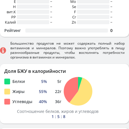
E
~
Mo
~
H
~
Se
~
вит.К
~
F
~
PP
~
Cr
~
Калий
~
Zn
~
Рейтинг
0
Большинство продуктов не может содержать полный набор
витаминов и минералов. Поэтому важно употреблять в пищу
разннообразные продукты, чтобы восполнять потребности
организма в витаминах и минералах.
Доля БЖУ в калорийности
Белки
5
%
5
г
Жиры
55
%
22
г
Углеводы
40
%
36
г
Соотношение белков, жиров и углеводов
1 : 5 : 8