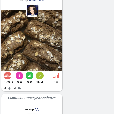
178.3
8.4
8.8
16.4
10
4
4
Сырники низкоуглеводные
Автор
ДД