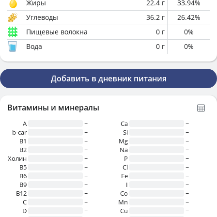
Жиры
22.4
г
33.94
%
Углеводы
36.2
г
26.42
%
Пищевые волокна
0
г
0
%
Вода
0
г
0
%
Добавить в дневник питания
Витамины и минералы
A
~
Ca
~
b-car
~
Si
~
В1
~
Mg
~
B2
~
Na
~
Холин
~
P
~
B5
~
Cl
~
B6
~
Fe
~
B9
~
I
~
B12
~
Co
~
C
~
Mn
~
D
~
Cu
~