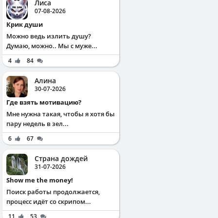
Лиса
07-08-2026
Крик души
Можно ведь излить душу?
Думаю, можно.. Мы с муже...
4
84
Алина
30-07-2026
Где взять мотивацию?
Мне нужна такая, чтобы я хотя бы
пару недель в зел...
6
67
Страна дождей
31-07-2026
Show me the money!
Поиск работы продолжается,
процесс идёт со скрипом...
11
53