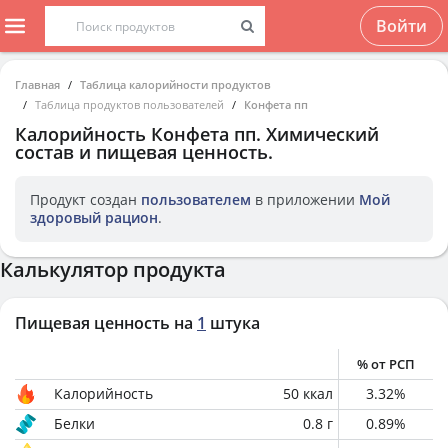
Войти
Главная
Таблица калорийности продуктов
Таблица продуктов пользователей
Конфета пп
Калорийность
Конфета пп
. Химический
состав и пищевая ценность.
Продукт создан
пользователем
в приложении
Мой
здоровый рацион
.
Калькулятор продукта
Пищевая ценность на
1
штука
% от РСП
Калорийность
50
ккал
3.32
%
Белки
0.8
г
0.89
%