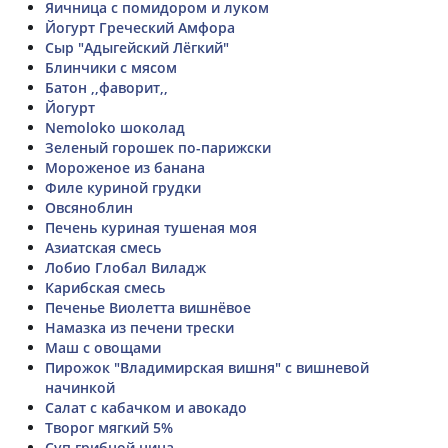
Яичница с помидором и луком
Йогурт Греческий Амфора
Сыр "Адыгейский Лёгкий"
Блинчики с мясом
Батон ,,фаворит,,
Йогурт
Nemoloko шоколад
Зеленый горошек по-парижски
Мороженое из банана
Филе куриной грудки
Овсяноблин
Печень куриная тушеная моя
Азиатская смесь
Лобио Глобал Виладж
Карибская смесь
Печенье Виолетта вишнёвое
Намазка из печени трески
Маш с овощами
Пирожок "Владимирская вишня" с вишневой
начинкой
Салат с кабачком и авокадо
Творог мягкий 5%
Суп грибной нина