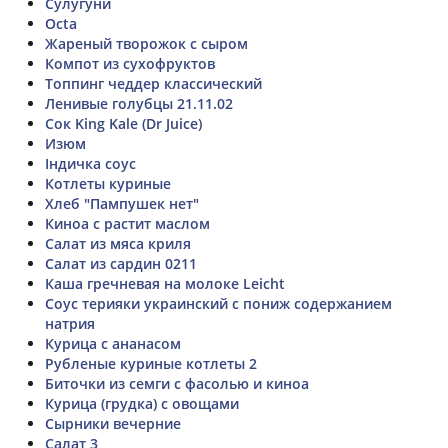
Сулугуни
Octa
Жареный творожок с сыром
Компот из сухофруктов
Топпинг чеддер классический
Ленивые голубцы 21.11.02
Сок King Kale (Dr Juice)
Изюм
Індичка соус
Котлеты куриные
Хлеб "Пампушек нет"
Киноа с растит маслом
Салат из мяса криля
Салат из сардин 0211
Каша гречневая на молоке Leicht
Соус терияки украинский с пониж содержанием
натрия
Курица с ананасом
Рубленые куриные котлеты 2
Биточки из семги с фасолью и киноа
Курица (грудка) с овощами
Сырники вечерние
Салат 3