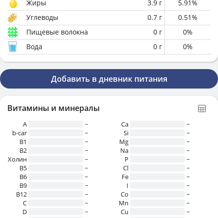
Жиры
3.9
г
5.91
%
Углеводы
0.7
г
0.51
%
Пищевые волокна
0
г
0
%
Вода
0
г
0
%
Добавить в дневник питания
Витамины и минералы
A
~
Ca
~
b-car
~
Si
~
В1
~
Mg
~
B2
~
Na
~
Холин
~
P
~
B5
~
Cl
~
B6
~
Fe
~
B9
~
I
~
B12
~
Co
~
C
~
Mn
~
D
~
Cu
~