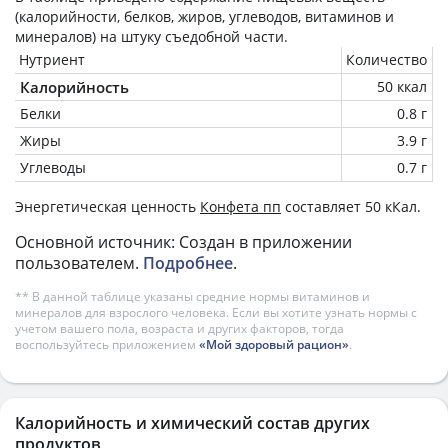
(калорийности, белков, жиров, углеводов, витаминов и
минералов) на
штуку
съедобной части.
Нутриент
Количество
Калорийность
50 ккал
Белки
0.8 г
Жиры
3.9 г
Углеводы
0.7 г
Энергетическая ценность
Конфета пп
составляет 50 кКал.
Основной источник: Создан в приложении
пользователем.
Подробнее
.
** В данной таблице указаны средние нормы витаминов и
минералов для взрослого человека. Если вы хотите узнать нормы с
учетом вашего пола, возраста и других факторов, тогда
воспользуйтесь приложением
«Мой здоровый рацион»
.
Калорийность и химический состав других
продуктов