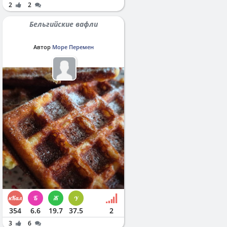
2
2
Бельгийские вафли
Автор
Море Перемен
354
6.6
19.7
37.5
2
3
6