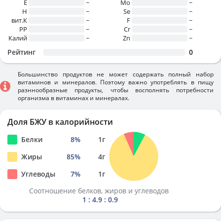
E
~
Mo
~
H
~
Se
~
вит.К
~
F
~
PP
~
Cr
~
Калий
~
Zn
~
Рейтинг
0
Большинство продуктов не может содержать полный набор
витаминов и минералов. Поэтому важно употреблять в пищу
разннообразные продукты, чтобы восполнять потребности
организма в витаминах и минералах.
Доля БЖУ в калорийности
Белки
8
%
1
г
Жиры
85
%
4
г
Углеводы
7
%
1
г
Соотношение белков, жиров и углеводов
1 : 4.9 : 0.9