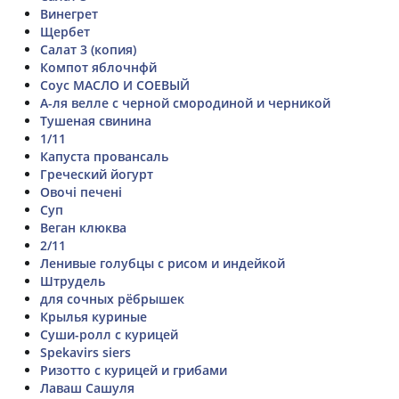
Винегрет
Щербет
Салат 3 (копия)
Компот яблочнфй
Соус МАСЛО И СОЕВЫЙ
А-ля велле с черной смородиной и черникой
Тушеная свинина
1/11
Капуста провансаль
Греческий йогурт
Овочі печені
Суп
Веган клюква
2/11
Ленивые голубцы с рисом и индейкой
Штрудель
для сочных рёбрышек
Крылья куриные
Суши-ролл с курицей
Spekavirs siers
Ризотто с курицей и грибами
Лаваш Сашуля