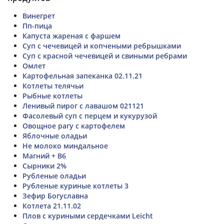
Винегрет
Пп-пица
Капуста жареная с фаршем
Суп с чечевицей и копчеными ребрышками
Суп с красной чечевицей и свиными ребрами
Омлет
Картофельная запеканка 02.11.21
Котлеты телячьи
Рыбные котлеты
Ленивый пирог с лавашом 021121
Фасолевый суп с перцем и кукурузой
Овощное рагу с картофелем
Яблочные оладьи
Не молоко миндальное
Магний + В6
Сырники 2%
Рубленые оладьи
Рубленые куриные котлеты 3
Зефир Богуславна
Котлета 21.11.02
Плов с куриными сердечками Leicht