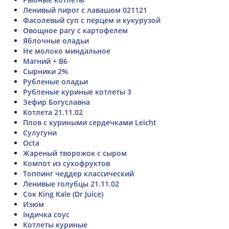
Ленивый пирог с лавашом 021121
Фасолевый суп с перцем и кукурузой
Овощное рагу с картофелем
Яблочные оладьи
Не молоко миндальное
Магний + В6
Сырники 2%
Рубленые оладьи
Рубленые куриные котлеты 3
Зефир Богуславна
Котлета 21.11.02
Плов с куриными сердечками Leicht
Сулугуни
Octa
Жареный творожок с сыром
Компот из сухофруктов
Топпинг чеддер классический
Ленивые голубцы 21.11.02
Сок King Kale (Dr Juice)
Изюм
Індичка соус
Котлеты куриные