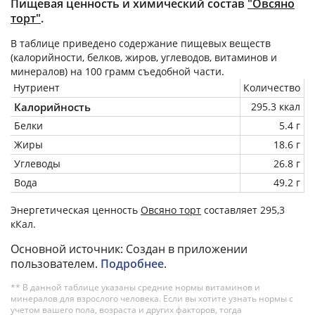
Пищевая ценность и химический состав
"Овсяно
торт"
.
В таблице приведено содержание пищевых веществ
(калорийности, белков, жиров, углеводов, витаминов и
минералов) на
100 грамм
съедобной части.
Нутриент
Количество
Калорийность
295.3 ккал
Белки
5.4 г
Жиры
18.6 г
Углеводы
26.8 г
Вода
49.2 г
Энергетическая ценность
Овсяно торт
составляет 295,3
кКал.
Основной источник: Создан в приложении
пользователем.
Подробнее
.
** В данной таблице указаны средние нормы витаминов и
минералов для взрослого человека. Если вы хотите узнать нормы с
учетом вашего пола, возраста и других факторов, тогда