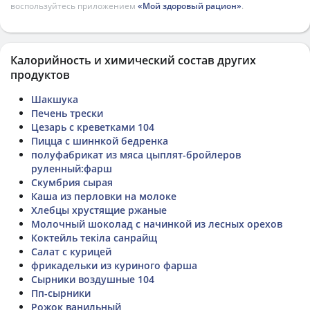
воспользуйтесь приложением
«Мой здоровый рацион»
.
Калорийность и химический состав других
продуктов
Шакшука
Печень трески
Цезарь с креветками 104
Пицца с шиннкой бедренка
полуфабрикат из мяса цыплят-бройлеров
руленный:фарш
Скумбрия сырая
Каша из перловки на молоке
Хлебцы хрустящие ржаные
Молочный шоколад с начинкой из лесных орехов
Коктейль текіла санрайщ
Салат с курицей
фрикадельки из куриного фарша
Сырники воздушные 104
Пп-сырники
Рожок ванильный