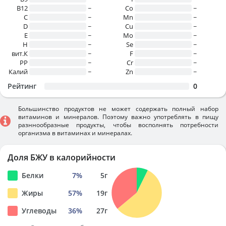
B12
~
Co
~
C
~
Mn
~
D
~
Cu
~
E
~
Mo
~
H
~
Se
~
вит.К
~
F
~
PP
~
Cr
~
Калий
~
Zn
~
Рейтинг
0
Большинство продуктов не может содержать полный набор
витаминов и минералов. Поэтому важно употреблять в пищу
разннообразные продукты, чтобы восполнять потребности
организма в витаминах и минералах.
Доля БЖУ в калорийности
Белки
7
%
5
г
Жиры
57
%
19
г
Углеводы
36
%
27
г