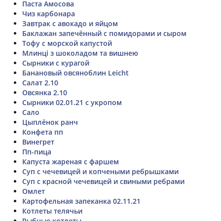
Паста Амосова
Чиз карбонара
Завтрак с авокадо и яйцом
Баклажан запечённый с помидорами и сыром
Тофу с морской капустой
Млинці з шоколадом та вишнею
Сырники с курагой
Банановый овсяноблин Leicht
Салат 2.10
Овсянка 2.10
Сырники 02.01.21 с укропом
Сало
Цыплёнок ранч
Конфета пп
Винегрет
Пп-пица
Капуста жареная с фаршем
Суп с чечевицей и копчеными ребрышками
Суп с красной чечевицей и свиными ребрами
Омлет
Картофельная запеканка 02.11.21
Котлеты телячьи
Рыбные котлеты