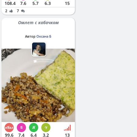
108.4
7.6
5.7
6.3
15
2
7
Омлет с кабачком
Автор
Оксана Б
99.6
7.4
6.4
3.2
13