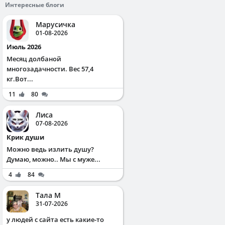
Интересные блоги
Марусичка
01-08-2026
Июль 2026
Месяц долбаной
многозадачности. Вес 57,4
кг.Вот...
11
80
Лиса
07-08-2026
Крик души
Можно ведь излить душу?
Думаю, можно.. Мы с муже...
4
84
Тала М
31-07-2026
у людей с сайта есть какие-то