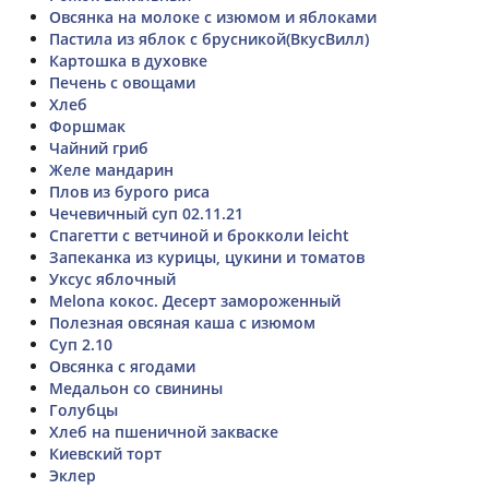
Овсянка на молоке с изюмом и яблоками
Пастила из яблок с брусникой(ВкусВилл)
Картошка в духовке
Печень с овощами
Хлеб
Форшмак
Чайний гриб
Желе мандарин
Плов из бурого риса
Чечевичный суп 02.11.21
Спагетти с ветчиной и брокколи leicht
Запеканка из курицы, цукини и томатов
Уксус яблочный
Melona кокос. Десерт замороженный
Полезная овсяная каша с изюмом
Суп 2.10
Овсянка с ягодами
Медальон со свинины
Голубцы
Хлеб на пшеничной закваске
Киевский торт
Эклер