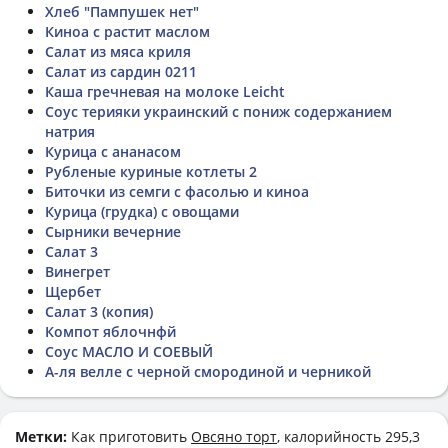
Хлеб "Пампушек нет"
Киноа с растит маслом
Салат из мяса криля
Салат из сардин 0211
Каша гречневая на молоке Leicht
Соус терияки украинский с пониж содержанием
натрия
Курица с ананасом
Рубленые куриные котлеты 2
Биточки из семги с фасолью и киноа
Курица (грудка) с овощами
Сырники вечерние
Салат 3
Винегрет
Щербет
Салат 3 (копия)
Компот яблочнфй
Соус МАСЛО И СОЕВЫЙ
А-ля велле с черной смородиной и черникой
Метки:
Как приготовить
Овсяно торт
, калорийность 295,3