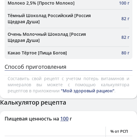
Молоко 2,5% [Просто Молоко]
100 г
Тёмный Шоколад Российский [Россия
82 г
Щедрая Душа]
Очень Молочный Шоколад [Россия
82 г
Щедрая Душа]
Какао Тёртое [Пища Богов]
80 г
Способ приготовления
Составить свой рецепт с учетом потерь витаминов и
минералов вы можете с помощью калькулятора
рецептов в приложении
"Мой здоровый рацион"
.
Калькулятор рецепта
Пищевая ценность на
100
г
% от РСП