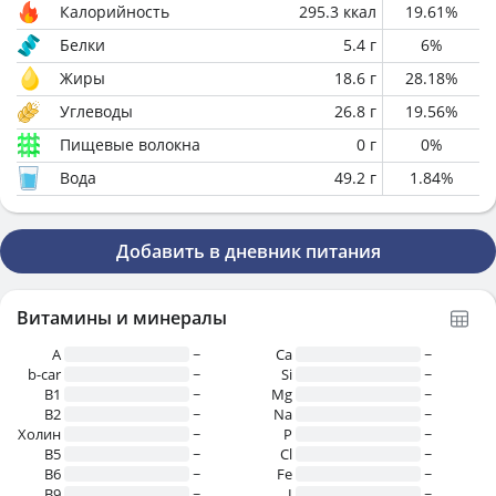
Калорийность
295.3
ккал
19.61
%
Белки
5.4
г
6
%
Жиры
18.6
г
28.18
%
Углеводы
26.8
г
19.56
%
Пищевые волокна
0
г
0
%
Вода
49.2
г
1.84
%
Добавить в дневник питания
Витамины и минералы
A
~
Ca
~
b-car
~
Si
~
В1
~
Mg
~
B2
~
Na
~
Холин
~
P
~
B5
~
Cl
~
B6
~
Fe
~
B9
~
I
~