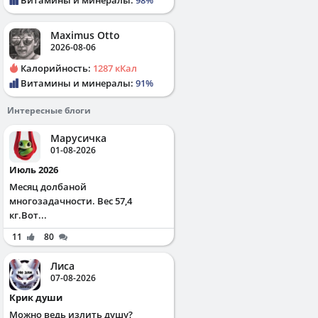
Maximus Otto
2026-08-06
Калорийность:
1287 кКал
Витамины и минералы:
91%
Интересные блоги
Марусичка
01-08-2026
Июль 2026
Месяц долбаной
многозадачности. Вес 57,4
кг.Вот...
11
80
Лиса
07-08-2026
Крик души
Можно ведь излить душу?