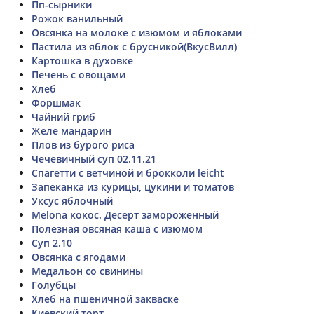
Пп-сырники
Рожок ванильный
Овсянка на молоке с изюмом и яблоками
Пастила из яблок с брусникой(ВкусВилл)
Картошка в духовке
Печень с овощами
Хлеб
Форшмак
Чайний гриб
Желе мандарин
Плов из бурого риса
Чечевичный суп 02.11.21
Спагетти с ветчиной и брокколи leicht
Запеканка из курицы, цукини и томатов
Уксус яблочный
Melona кокос. Десерт замороженный
Полезная овсяная каша с изюмом
Суп 2.10
Овсянка с ягодами
Медальон со свинины
Голубцы
Хлеб на пшеничной закваске
Киевский торт