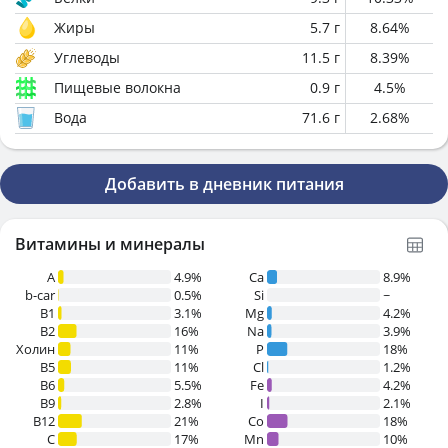
Жиры
5.7
г
8.64
%
Углеводы
11.5
г
8.39
%
Пищевые волокна
0.9
г
4.5
%
Вода
71.6
г
2.68
%
Добавить в дневник питания
Витамины и минералы
A
4.9%
Ca
8.9%
b-car
0.5%
Si
~
В1
3.1%
Mg
4.2%
B2
16%
Na
3.9%
Холин
11%
P
18%
B5
11%
Cl
1.2%
B6
5.5%
Fe
4.2%
B9
2.8%
I
2.1%
B12
21%
Co
18%
C
17%
Mn
10%