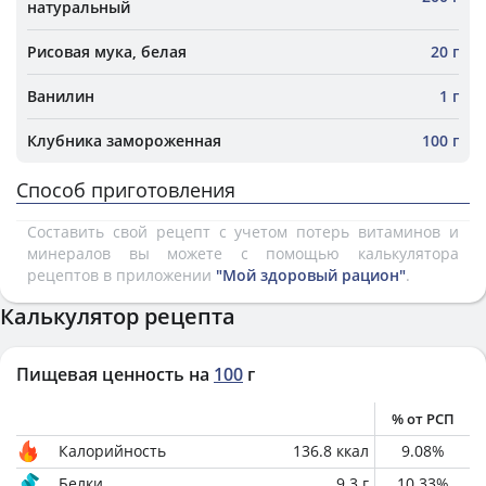
натуральный
Рисовая мука, белая
20 г
Ванилин
1 г
Клубника замороженная
100 г
Способ приготовления
Составить свой рецепт с учетом потерь витаминов и
минералов вы можете с помощью калькулятора
рецептов в приложении
"Мой здоровый рацион"
.
Калькулятор рецепта
Пищевая ценность на
100
г
% от РСП
Калорийность
136.8
ккал
9.08
%
Белки
9.3
г
10.33
%