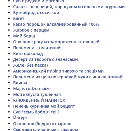
Суп с редкой и фасолью
Салат с чечевицей, жар.луком и солеными огурцами
Бутерброд с сосиской
Багет
какао порошок алкализированный 100%
Жаркое с перцем
Мой борщ
Овощное рагу из замороженных овощей
Пельмени с телятиной
Кето шоколад
Десерт из творога с ананасами
Желе (без песка)
Американський пиріг з тиквою та спеціями
Пельмени из цельнозерновой муки с индюшатиной
Блины
Majas rudzu maize
Моя капуста тушенная
КЛЮКВЕННЫЙ НАПИТОК
Печень куринная мой рецепт
Суп "семь бобов" Yelli
Йогурт
Окорочок (бедро) отварное
Сырники сливочные с сахаром