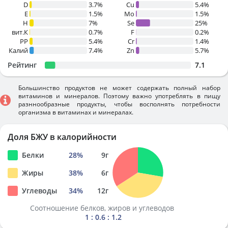
D
3.7%
Cu
5.4%
E
1.5%
Mo
1.5%
H
7%
Se
25%
вит.К
0.7%
F
0.2%
PP
5.4%
Cr
1.4%
Калий
7.4%
Zn
5.7%
Рейтинг
7.1
Большинство продуктов не может содержать полный набор
витаминов и минералов. Поэтому важно употреблять в пищу
разннообразные продукты, чтобы восполнять потребности
организма в витаминах и минералах.
Доля БЖУ в калорийности
Белки
28
%
9
г
Жиры
38
%
6
г
Углеводы
34
%
12
г
Соотношение белков, жиров и углеводов
1 : 0.6 : 1.2