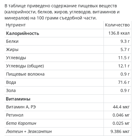
В таблице приведено содержание пищевых веществ
(калорийности, белков, жиров, углеводов, витаминов и
минералов) на
100 грамм
съедобной части.
Нутриент
Количество
Калорийность
136.8 ккал
Белки
9.3 г
Жиры
5.7 г
Углеводы
11.5 г
Углеводы (общие)
12.1 г
Пищевые волокна
0.9 г
Вода
71.6 г
Зола
0.9 г
Витамины
Витамин А, РЭ
44.4 мкг
Ретинол
0.046 мг
бета Каротин
0.025 мг
Лютеин + Зеаксантин
9.386 мкг