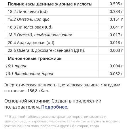
Полиненасыщенные жирные кислоты
0.595 г
18:2 Линолевая (ud)
0.383 г
18:2 Омега-6, цис, цис
0.151 г
18:3 Линоленовая (ud)
0.041 г
18:3 Омега-3, альфа-линоленовая
0.017 г
20:4 Арахидоновая (ud)
0.018 г
22:6 Омега-3, докозагексаеновая (ДГК),
0.003 г
Моноеновые трансжиры
16:1 транс
0.004 г
18:1 Элаидиновая, транс
0.082 г
Энергетическая ценность
Цветаевская заливка с ягодами
составляет 136,8 кКал.
Основной источник: Создан в приложении
пользователем.
Подробнее
.
** В данной таблице указаны средние нормы витаминов и
минералов для взрослого человека. Если вы хотите узнать нормы с
учетом вашего пола, возраста и других факторов, тогда