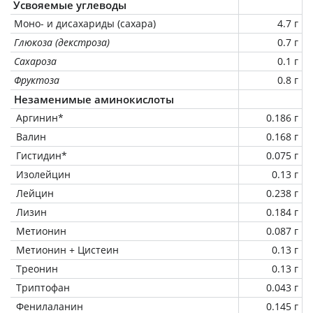
Усвояемые углеводы
Моно- и дисахариды (сахара)
4.7 г
Глюкоза (декстроза)
0.7 г
Сахароза
0.1 г
Фруктоза
0.8 г
Незаменимые аминокислоты
Аргинин*
0.186 г
Валин
0.168 г
Гистидин*
0.075 г
Изолейцин
0.13 г
Лейцин
0.238 г
Лизин
0.184 г
Метионин
0.087 г
Метионин + Цистеин
0.13 г
Треонин
0.13 г
Триптофан
0.043 г
Фенилаланин
0.145 г