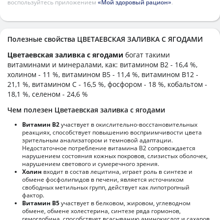
воспользуйтесь приложением
«Мой здоровый рацион»
.
Полезные свойства ЦВЕТАЕВСКАЯ ЗАЛИВКА С ЯГОДАМИ
Цветаевская заливка с ягодами
богат такими
витаминами и минералами, как: витамином B2 - 16,4 %,
холином - 11 %, витамином B5 - 11,4 %, витамином B12 -
21,1 %, витамином C - 16,5 %, фосфором - 18 %, кобальтом -
18,1 %, селеном - 24,6 %
Чем полезен Цветаевская заливка с ягодами
Витамин В2
участвует в окислительно-восстановительных
реакциях, способствует повышению восприимчивости цвета
зрительным анализатором и темновой адаптации.
Недостаточное потребление витамина В2 сопровождается
нарушением состояния кожных покровов, слизистых оболочек,
нарушением светового и сумеречного зрения.
Холин
входит в состав лецитина, играет роль в синтезе и
обмене фосфолипидов в печени, является источником
свободных метильных групп, действует как липотропный
фактор.
Витамин В5
участвует в белковом, жировом, углеводном
обмене, обмене холестерина, синтезе ряда гормонов,
гемоглобина, способствует всасыванию аминокислот и сахаров