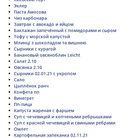
Эклер
Паста Амосова
Чиз карбонара
Завтрак с авокадо и яйцом
Баклажан запечённый с помидорами и сыром
Тофу с морской капустой
Млинці з шоколадом та вишнею
Сырники с курагой
Банановый овсяноблин Leicht
Салат 2.10
Овсянка 2.10
Сырники 02.01.21 с укропом
Сало
Цыплёнок ранч
Конфета пп
Винегрет
Пп-пица
Капуста жареная с фаршем
Суп с чечевицей и копчеными ребрышками
Суп с красной чечевицей и свиными ребрами
Омлет
Картофельная запеканка 02.11.21