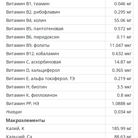
Витамин В1, тиамин
0.046 мг
Витамин В2, рибофлавин
0.295 мг
Витамин В4, холин
55.06 мг
Витамин В5, пантотеновая
0.572 мг
Витамин В6, пиридоксин
0.11 мг
Витамин В9, фолаты
11.047 мкг
Витамин В12, кобаламин
0.632 мкг
Витамин C, аскорбиновая
14.87 мг
Витамин D, кальциферол
0.365 мкг
Витамин Е, альфа токоферол, ТЭ
0.219 мг
Витамин Н, биотин
3.5 мкг
Витамин К, филлохинон
0.8 мкг
Витамин РР, НЭ
1.0888 мг
Ниацин
0.034 мг
Макроэлементы
Калий, K
185.99 мг
Кальций, Ca
88.63 мг