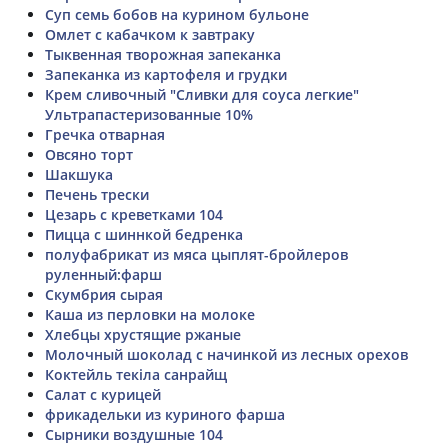
Суп семь бобов на курином бульоне
Омлет с кабачком к завтраку
Тыквенная творожная запеканка
Запеканка из картофеля и грудки
Крем сливочный "Сливки для соуса легкие"
Ультрапастеризованные 10%
Гречка отварная
Овсяно торт
Шакшука
Печень трески
Цезарь с креветками 104
Пицца с шиннкой бедренка
полуфабрикат из мяса цыплят-бройлеров
руленный:фарш
Скумбрия сырая
Каша из перловки на молоке
Хлебцы хрустящие ржаные
Молочный шоколад с начинкой из лесных орехов
Коктейль текіла санрайщ
Салат с курицей
фрикадельки из куриного фарша
Сырники воздушные 104