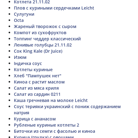
Котлета 21.11.02
Плов с куриными сердечками Leicht
Сулугуни
Octa
Жареный творожок с сыром
Компот из сухофруктов
Топпинг чеддер классический
Ленивые голубцы 21.11.02
Сок King Kale (Dr Juice)
Изюм
Індичка соус
Котлеты куриные
Хлеб "Пампушек нет"
Киноа с растит маслом
Салат из мяса криля
Салат из сардин 0211
Каша гречневая на молоке Leicht
Соус терияки украинский с пониж содержанием
натрия
Курица с ананасом
Рубленые куриные котлеты 2
Биточки из семги с фасолью и киноа
Курица (грудка) с овощами