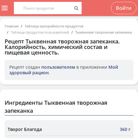
Войти
Главная
Таблица калорийности продуктов
Таблица продуктов пользователей
Тыквенная творожная запеканка
Рецепт
Тыквенная творожная запеканка
.
Калорийность, химический состав и
пищевая ценность.
Рецепт создан
пользователем
в приложении
Мой
здоровый рацион
.
Ингредиенты Тыквенная творожная
запеканка
Творог Благода
360 г