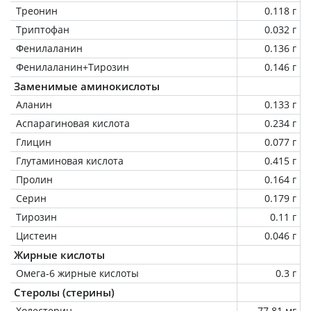
Треонин
0.118 г
Триптофан
0.032 г
Фенилаланин
0.136 г
Фенилаланин+Тирозин
0.146 г
Заменимые аминокислоты
Аланин
0.133 г
Аспарагиновая кислота
0.234 г
Глицин
0.077 г
Глутаминовая кислота
0.415 г
Пролин
0.164 г
Серин
0.179 г
Тирозин
0.11 г
Цистеин
0.046 г
Жирные кислоты
Омега-6 жирные кислоты
0.3 г
Стеролы (стерины)
Холестерин
77.81 мг