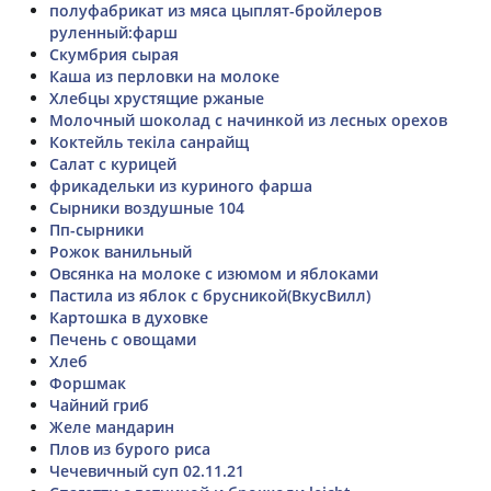
полуфабрикат из мяса цыплят-бройлеров
руленный:фарш
Скумбрия сырая
Каша из перловки на молоке
Хлебцы хрустящие ржаные
Молочный шоколад с начинкой из лесных орехов
Коктейль текіла санрайщ
Салат с курицей
фрикадельки из куриного фарша
Сырники воздушные 104
Пп-сырники
Рожок ванильный
Овсянка на молоке с изюмом и яблоками
Пастила из яблок с брусникой(ВкусВилл)
Картошка в духовке
Печень с овощами
Хлеб
Форшмак
Чайний гриб
Желе мандарин
Плов из бурого риса
Чечевичный суп 02.11.21