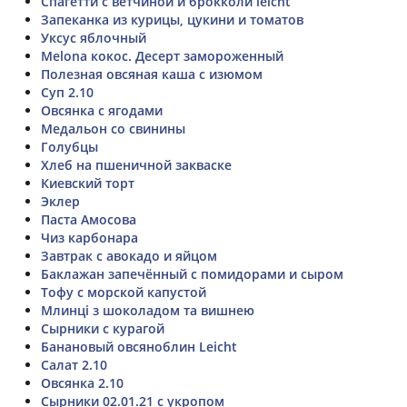
Спагетти с ветчиной и брокколи leicht
Запеканка из курицы, цукини и томатов
Уксус яблочный
Melona кокос. Десерт замороженный
Полезная овсяная каша с изюмом
Суп 2.10
Овсянка с ягодами
Медальон со свинины
Голубцы
Хлеб на пшеничной закваске
Киевский торт
Эклер
Паста Амосова
Чиз карбонара
Завтрак с авокадо и яйцом
Баклажан запечённый с помидорами и сыром
Тофу с морской капустой
Млинці з шоколадом та вишнею
Сырники с курагой
Банановый овсяноблин Leicht
Салат 2.10
Овсянка 2.10
Сырники 02.01.21 с укропом