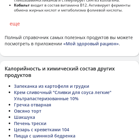
гликозоаминогликанов и стимулирует синтез коллагена.
Кобальт
входит в состав витамина В12. Активирует ферменты
обмена жирных кислот и метаболизма фолиевой кислоты.
еще
Полный справочник самых полезных продуктов вы можете
посмотреть в приложении
«Мой здоровый рацион»
.
Калорийность и химический состав других
продуктов
Запеканка из картофеля и грудки
Крем сливочный "Сливки для соуса легкие"
Ультрапастеризованные 10%
Гречка отварная
Овсяно торт
Шакшука
Печень трески
Цезарь с креветками 104
Пицца с шиннкой бедренка