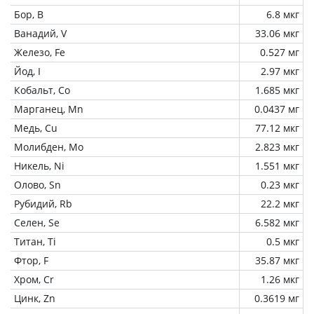
Бор, B
6.8 мкг
Ванадий, V
33.06 мкг
Железо, Fe
0.527 мг
Йод, I
2.97 мкг
Кобальт, Co
1.685 мкг
Марганец, Mn
0.0437 мг
Медь, Cu
77.12 мкг
Молибден, Mo
2.823 мкг
Никель, Ni
1.551 мкг
Олово, Sn
0.23 мкг
Рубидий, Rb
22.2 мкг
Селен, Se
6.582 мкг
Титан, Ti
0.5 мкг
Фтор, F
35.87 мкг
Хром, Cr
1.26 мкг
Цинк, Zn
0.3619 мг