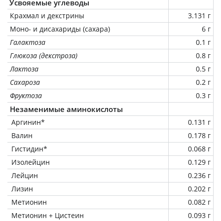
Усвояемые углеводы
Крахмал и декстрины
3.131 г
Моно- и дисахариды (сахара)
6 г
Галактоза
0.1 г
Глюкоза (декстроза)
0.8 г
Лактоза
0.5 г
Сахароза
0.2 г
Фруктоза
0.3 г
Незаменимые аминокислоты
Аргинин*
0.131 г
Валин
0.178 г
Гистидин*
0.068 г
Изолейцин
0.129 г
Лейцин
0.236 г
Лизин
0.202 г
Метионин
0.082 г
Метионин + Цистеин
0.093 г