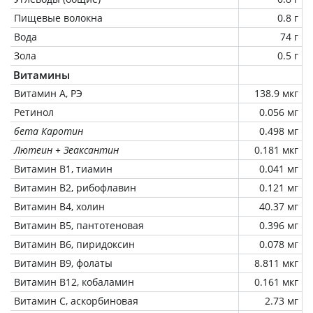
Пищевые волокна
0.8 г
Вода
74 г
Зола
0.5 г
Витамины
Витамин А, РЭ
138.9 мкг
Ретинол
0.056 мг
бета Каротин
0.498 мг
Лютеин + Зеаксантин
0.181 мкг
Витамин В1, тиамин
0.041 мг
Витамин В2, рибофлавин
0.121 мг
Витамин В4, холин
40.37 мг
Витамин В5, пантотеновая
0.396 мг
Витамин В6, пиридоксин
0.078 мг
Витамин В9, фолаты
8.811 мкг
Витамин В12, кобаламин
0.161 мкг
Витамин C, аскорбиновая
2.73 мг