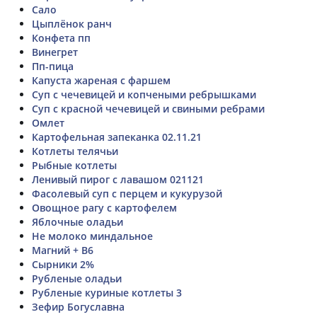
Сало
Цыплёнок ранч
Конфета пп
Винегрет
Пп-пица
Капуста жареная с фаршем
Суп с чечевицей и копчеными ребрышками
Суп с красной чечевицей и свиными ребрами
Омлет
Картофельная запеканка 02.11.21
Котлеты телячьи
Рыбные котлеты
Ленивый пирог с лавашом 021121
Фасолевый суп с перцем и кукурузой
Овощное рагу с картофелем
Яблочные оладьи
Не молоко миндальное
Магний + В6
Сырники 2%
Рубленые оладьи
Рубленые куриные котлеты 3
Зефир Богуславна