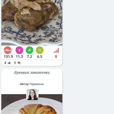
131.9
11.3
7.2
6.5
0
4
3
Луковые завиточки
Автор
Гермиона