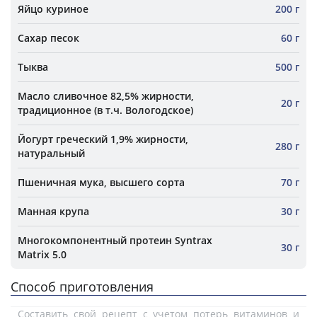
Яйцо куриное
200 г
Сахар песок
60 г
Тыква
500 г
Масло сливочное 82,5% жирности,
20 г
традиционное (в т.ч. Вологодское)
Йогурт греческий 1,9% жирности,
280 г
натуральный
Пшеничная мука, высшего сорта
70 г
Манная крупа
30 г
Многокомпонентный протеин Syntrax
30 г
Matrix 5.0
Способ приготовления
Составить свой рецепт с учетом потерь витаминов и