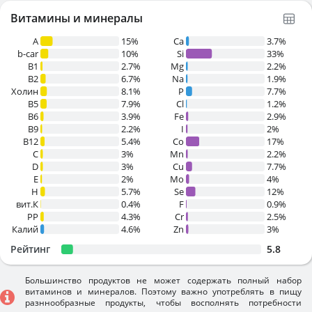
Витамины и минералы
A
15%
Ca
3.7%
b-car
10%
Si
33%
В1
2.7%
Mg
2.2%
B2
6.7%
Na
1.9%
Холин
8.1%
P
7.7%
B5
7.9%
Cl
1.2%
B6
3.9%
Fe
2.9%
B9
2.2%
I
2%
B12
5.4%
Co
17%
C
3%
Mn
2.2%
D
3%
Cu
7.7%
E
2%
Mo
4%
H
5.7%
Se
12%
вит.К
0.4%
F
0.9%
PP
4.3%
Cr
2.5%
Калий
4.6%
Zn
3%
Рейтинг
5.8
Большинство продуктов не может содержать полный набор
витаминов и минералов. Поэтому важно употреблять в пищу
разннообразные продукты, чтобы восполнять потребности