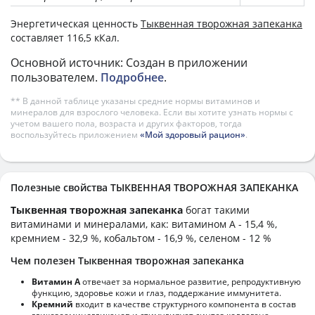
Энергетическая ценность
Тыквенная творожная запеканка
составляет 116,5 кКал.
Основной источник: Создан в приложении
пользователем.
Подробнее
.
** В данной таблице указаны средние нормы витаминов и
минералов для взрослого человека. Если вы хотите узнать нормы с
учетом вашего пола, возраста и других факторов, тогда
воспользуйтесь приложением
«Мой здоровый рацион»
.
Полезные свойства ТЫКВЕННАЯ ТВОРОЖНАЯ ЗАПЕКАНКА
Тыквенная творожная запеканка
богат такими
витаминами и минералами, как: витамином А - 15,4 %,
кремнием - 32,9 %, кобальтом - 16,9 %, селеном - 12 %
Чем полезен Тыквенная творожная запеканка
Витамин А
отвечает за нормальное развитие, репродуктивную
функцию, здоровье кожи и глаз, поддержание иммунитета.
Кремний
входит в качестве структурного компонента в состав