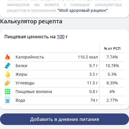
минералов вы можете с помощью калькулятора
рецептов в приложении
"Мой здоровый рацион"
.
Калькулятор рецепта
Пищевая ценность на
100
г
% от РСП
Калорийность
116.5
ккал
7.74
%
Белки
9.7
г
10.78
%
Жиры
3.5
г
5.3
%
Углеводы
11.5
г
8.39
%
Пищевые волокна
0.8
г
4
%
Вода
74
г
2.77
%
Добавить в дневник питания