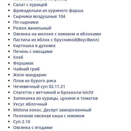
Салат с курицей
фрикадельки из куриного фарша
Сырники воздушные 104
Пп-сырники
Рожок ванильный
Овсянка на молоке с изюмом и яблоками
Пастила из яблок с брусникой(ВкусВилл)
Картошка в духовке
Печень с овощами
Хлеб
Форшмак
Чайний гриб
Желе мандарин
Плов из бурого риса
Чечевичный суп 02.11.21
Спагетти с ветчиной и брокколи leicht
Запеканка из курицы, цукини и томатов
Уксус яблочный
Melona кокос. Десерт замороженный
Полезная овсяная каша с изюмом
Суп 2.10
Овсянка с ягодами