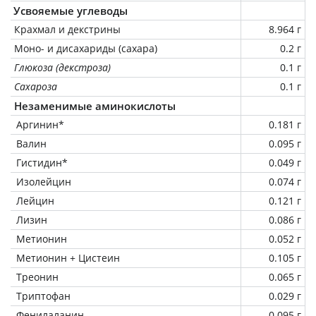
Усвояемые углеводы
Крахмал и декстрины
8.964 г
Моно- и дисахариды (сахара)
0.2 г
Глюкоза (декстроза)
0.1 г
Сахароза
0.1 г
Незаменимые аминокислоты
Аргинин*
0.181 г
Валин
0.095 г
Гистидин*
0.049 г
Изолейцин
0.074 г
Лейцин
0.121 г
Лизин
0.086 г
Метионин
0.052 г
Метионин + Цистеин
0.105 г
Треонин
0.065 г
Триптофан
0.029 г
Фенилаланин
0.095 г