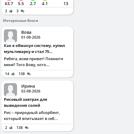
63.7
5.5
2.7
4.1
13
2
3
Интересные блоги
Вова
01-08-2026
Как я обманул систему, купил
мультиварку и стал 75...
Ребята, всем привет! Помните
меня? Того Вову, кото...
14
138
Ирина
02-08-2026
Рисовый завтрак для
выведения солей
Рис – природный абсорбент,
который впитывает в себ...
2
138