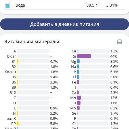
Вода
88.5
г
3.31
%
Добавить в дневник питания
Витамины и минералы
A
~
Ca
1.3%
b-car
~
Si
44%
В1
4.7%
Mg
8.5%
B2
1.8%
Na
6.6%
Холин
1.8%
P
6.1%
B5
1.4%
Cl
5.8%
B6
3.3%
Fe
6.1%
B9
1.3%
I
0.4%
B12
~
Co
5.3%
C
~
Mn
13%
D
~
Cu
11%
E
0.9%
Mo
8.3%
H
3.2%
Se
1.7%
вит.К
0.9%
F
0.1%
PP
5.8%
Cr
1.3%
Калий
2.5%
Zn
2.8%