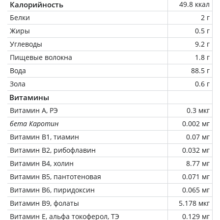
Калорийность
49.8 ккал
Белки
2 г
Жиры
0.5 г
Углеводы
9.2 г
Пищевые волокна
1.8 г
Вода
88.5 г
Зола
0.6 г
Витамины
Витамин А, РЭ
0.3 мкг
бета Каротин
0.002 мг
Витамин В1, тиамин
0.07 мг
Витамин В2, рибофлавин
0.032 мг
Витамин В4, холин
8.77 мг
Витамин В5, пантотеновая
0.071 мг
Витамин В6, пиридоксин
0.065 мг
Витамин В9, фолаты
5.178 мкг
Витамин Е, альфа токоферол, ТЭ
0.129 мг