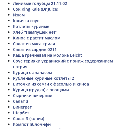
Ленивые голубцы 21.11.02
Сок King Kale (Dr Juice)
Изюм
Індичка соус
Котлеты куриные
Хлеб "Пампушек нет"
Киноа с растит маслом
Салат из мяса криля
Салат из сардин 0211
Каша гречневая на молоке Leicht
Соус терияки украинский с пониж содержанием
натрия
Курица с ананасом
Рубленые куриные котлеты 2
Биточки из семги с фасолью и киноа
Курица (грудка) с овощами
Сырники вечерние
Салат 3
Винегрет
Щербет
Салат 3 (копия)
Компот яблочнфй