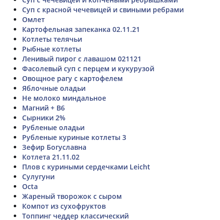
Суп с красной чечевицей и свиными ребрами
Омлет
Картофельная запеканка 02.11.21
Котлеты телячьи
Рыбные котлеты
Ленивый пирог с лавашом 021121
Фасолевый суп с перцем и кукурузой
Овощное рагу с картофелем
Яблочные оладьи
Не молоко миндальное
Магний + В6
Сырники 2%
Рубленые оладьи
Рубленые куриные котлеты 3
Зефир Богуславна
Котлета 21.11.02
Плов с куриными сердечками Leicht
Сулугуни
Octa
Жареный творожок с сыром
Компот из сухофруктов
Топпинг чеддер классический