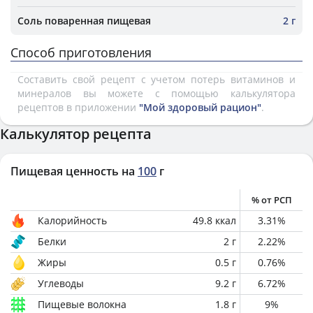
Соль поваренная пищевая
2 г
Способ приготовления
Составить свой рецепт с учетом потерь витаминов и
минералов вы можете с помощью калькулятора
рецептов в приложении
"Мой здоровый рацион"
.
Калькулятор рецепта
Пищевая ценность на
100
г
% от РСП
Калорийность
49.8
ккал
3.31
%
Белки
2
г
2.22
%
Жиры
0.5
г
0.76
%
Углеводы
9.2
г
6.72
%
Пищевые волокна
1.8
г
9
%