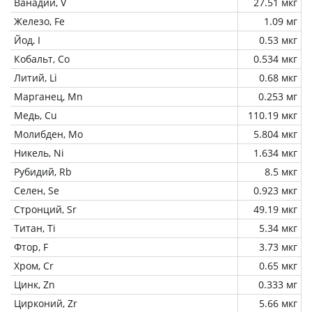
Ванадий, V
27.51 мкг
Железо, Fe
1.09 мг
Йод, I
0.53 мкг
Кобальт, Co
0.534 мкг
Литий, Li
0.68 мкг
Марганец, Mn
0.253 мг
Медь, Cu
110.19 мкг
Молибден, Mo
5.804 мкг
Никель, Ni
1.634 мкг
Рубидий, Rb
8.5 мкг
Селен, Se
0.923 мкг
Стронций, Sr
49.19 мкг
Титан, Ti
5.34 мкг
Фтор, F
3.73 мкг
Хром, Cr
0.65 мкг
Цинк, Zn
0.333 мг
Цирконий, Zr
5.66 мкг