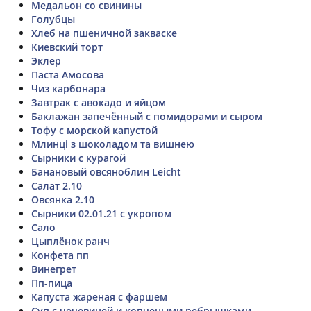
Медальон со свинины
Голубцы
Хлеб на пшеничной закваске
Киевский торт
Эклер
Паста Амосова
Чиз карбонара
Завтрак с авокадо и яйцом
Баклажан запечённый с помидорами и сыром
Тофу с морской капустой
Млинці з шоколадом та вишнею
Сырники с курагой
Банановый овсяноблин Leicht
Салат 2.10
Овсянка 2.10
Сырники 02.01.21 с укропом
Сало
Цыплёнок ранч
Конфета пп
Винегрет
Пп-пица
Капуста жареная с фаршем
Суп с чечевицей и копчеными ребрышками