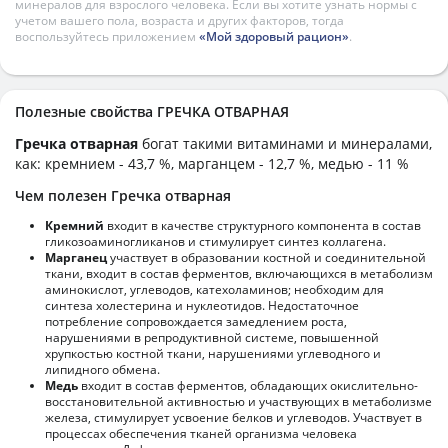
минералов для взрослого человека. Если вы хотите узнать нормы с
учетом вашего пола, возраста и других факторов, тогда
воспользуйтесь приложением
«Мой здоровый рацион»
.
Полезные свойства ГРЕЧКА ОТВАРНАЯ
Гречка отварная
богат такими витаминами и минералами,
как: кремнием - 43,7 %, марганцем - 12,7 %, медью - 11 %
Чем полезен Гречка отварная
Кремний
входит в качестве структурного компонента в состав
гликозоаминогликанов и стимулирует синтез коллагена.
Марганец
участвует в образовании костной и соединительной
ткани, входит в состав ферментов, включающихся в метаболизм
аминокислот, углеводов, катехоламинов; необходим для
синтеза холестерина и нуклеотидов. Недостаточное
потребление сопровождается замедлением роста,
нарушениями в репродуктивной системе, повышенной
хрупкостью костной ткани, нарушениями углеводного и
липидного обмена.
Медь
входит в состав ферментов, обладающих окислительно-
восстановительной активностью и участвующих в метаболизме
железа, стимулирует усвоение белков и углеводов. Участвует в
процессах обеспечения тканей организма человека