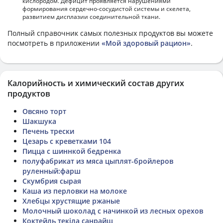
кислородом. Дефицит проявляется нарушениями
формирования сердечно-сосудистой системы и скелета,
развитием дисплазии соединительной ткани.
Полный справочник самых полезных продуктов вы можете
посмотреть в приложении
«Мой здоровый рацион»
.
Калорийность и химический состав других
продуктов
Овсяно торт
Шакшука
Печень трески
Цезарь с креветками 104
Пицца с шиннкой бедренка
полуфабрикат из мяса цыплят-бройлеров
руленный:фарш
Скумбрия сырая
Каша из перловки на молоке
Хлебцы хрустящие ржаные
Молочный шоколад с начинкой из лесных орехов
Коктейль текіла санрайщ