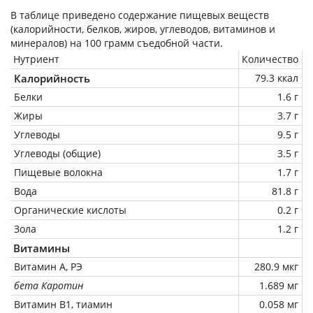
В таблице приведено содержание пищевых веществ
(калорийности, белков, жиров, углеводов, витаминов и
минералов) на
100 грамм
съедобной части.
Нутриент
Количество
Калорийность
79.3 ккал
Белки
1.6 г
Жиры
3.7 г
Углеводы
9.5 г
Углеводы (общие)
3.5 г
Пищевые волокна
1.7 г
Вода
81.8 г
Органические кислоты
0.2 г
Зола
1.2 г
Витамины
Витамин А, РЭ
280.9 мкг
бета Каротин
1.689 мг
Витамин В1, тиамин
0.058 мг