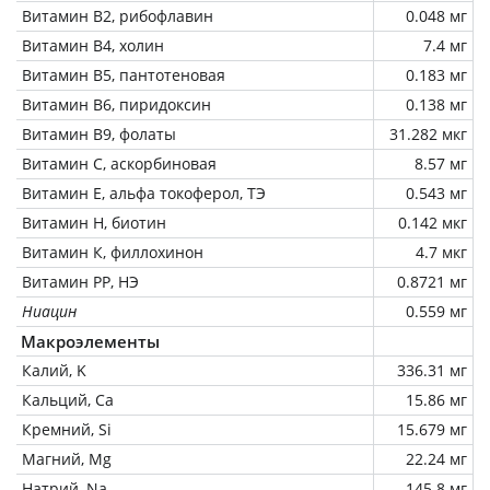
Витамин В2, рибофлавин
0.048 мг
Витамин В4, холин
7.4 мг
Витамин В5, пантотеновая
0.183 мг
Витамин В6, пиридоксин
0.138 мг
Витамин В9, фолаты
31.282 мкг
Витамин C, аскорбиновая
8.57 мг
Витамин Е, альфа токоферол, ТЭ
0.543 мг
Витамин Н, биотин
0.142 мкг
Витамин К, филлохинон
4.7 мкг
Витамин РР, НЭ
0.8721 мг
Ниацин
0.559 мг
Макроэлементы
Калий, K
336.31 мг
Кальций, Ca
15.86 мг
Кремний, Si
15.679 мг
Магний, Mg
22.24 мг
Натрий, Na
145.8 мг