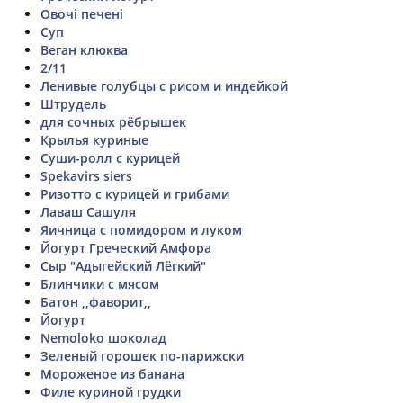
Овочі печені
Суп
Веган клюква
2/11
Ленивые голубцы с рисом и индейкой
Штрудель
для сочных рёбрышек
Крылья куриные
Суши-ролл с курицей
Spekavirs siers
Ризотто с курицей и грибами
Лаваш Сашуля
Яичница с помидором и луком
Йогурт Греческий Амфора
Сыр "Адыгейский Лёгкий"
Блинчики с мясом
Батон ,,фаворит,,
Йогурт
Nemoloko шоколад
Зеленый горошек по-парижски
Мороженое из банана
Филе куриной грудки