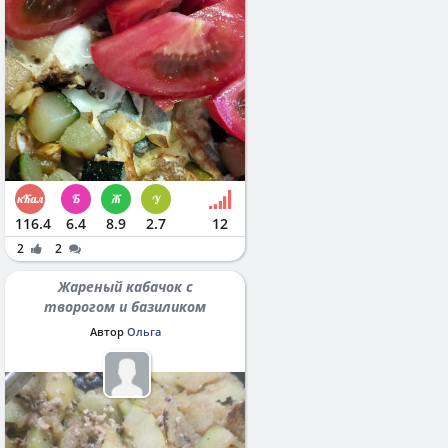
116.4
6.4
8.9
2.7
12
2
2
Жареный кабачок с
творогом и базиликом
Автор
Ольга