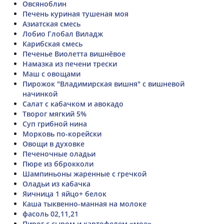
Овсяноблин
Печень куриная тушеная моя
Азиатская смесь
Лобио Глобал Виладж
Карибская смесь
Печенье Виолетта вишнёвое
Намазка из печени трески
Маш с овощами
Пирожок "Владимирская вишня" с вишневой
начинкой
Салат с кабачком и авокадо
Творог мягкий 5%
Суп грибной нина
Морковь по-корейски
Овощи в духовке
Печеночные оладьи
Пюре из бброкколи
Шампиньоны жаренные с гречкой
Оладьи из кабачка
Яичница 1 яйцо+ белок
Каша тыквенно-манная на молоке
фасоль 02,11,21
Пирог с сыром и картофелем =мое=