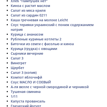
Хлеб "Пампушек нет"
Киноа с растит маслом
Салат из мяса криля
Салат из сардин 0211
Каша гречневая на молоке Leicht
Соус терияки украинский с пониж содержанием
натрия
Курица с ананасом
Рубленые куриные котлеты 2
Биточки из семги с фасолью и киноа
Курица (грудка) с овощами
Сырники вечерние
Салат 3
Винегрет
Щербет
Салат 3 (копия)
Компот яблочнфй
Соус МАСЛО И СОЕВЫЙ
А-ля велле с черной смородиной и черникой
Тушеная свинина
1/11
Капуста провансаль
Греческий йогурт