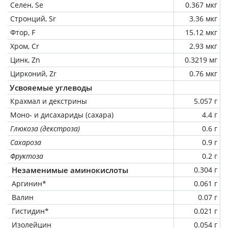
Селен, Se
0.367 мкг
Стронций, Sr
3.36 мкг
Фтор, F
15.12 мкг
Хром, Cr
2.93 мкг
Цинк, Zn
0.3219 мг
Цирконий, Zr
0.76 мкг
Усвояемые углеводы
Крахмал и декстрины
5.057 г
Моно- и дисахариды (сахара)
4.4 г
Глюкоза (декстроза)
0.6 г
Сахароза
0.9 г
Фруктоза
0.2 г
Незаменимые аминокислоты
0.304 г
Аргинин*
0.061 г
Валин
0.07 г
Гистидин*
0.021 г
Изолейцин
0.054 г