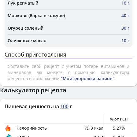
Лук репчатый
10 г
Морковь (Варка в кожуре)
40 г
Огурец соленый
30 г
Оливковое масло
10 г
Способ приготовления
Составить свой рецепт с учетом потерь витаминов и
минералов вы можете с помощью калькулятора
рецептов в приложении
"Мой здоровый рацион"
.
Калькулятор рецепта
Пищевая ценность на
100
г
% от РСП
Калорийность
79.3
ккал
5.27
%