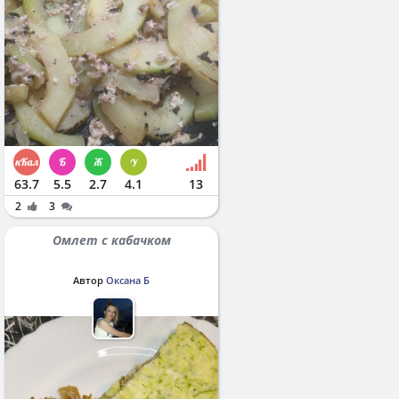
63.7
5.5
2.7
4.1
13
2
3
Омлет с кабачком
Автор
Оксана Б