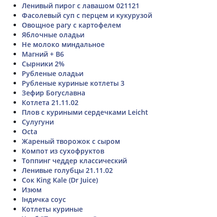
Ленивый пирог с лавашом 021121
Фасолевый суп с перцем и кукурузой
Овощное рагу с картофелем
Яблочные оладьи
Не молоко миндальное
Магний + В6
Сырники 2%
Рубленые оладьи
Рубленые куриные котлеты 3
Зефир Богуславна
Котлета 21.11.02
Плов с куриными сердечками Leicht
Сулугуни
Octa
Жареный творожок с сыром
Компот из сухофруктов
Топпинг чеддер классический
Ленивые голубцы 21.11.02
Сок King Kale (Dr Juice)
Изюм
Індичка соус
Котлеты куриные