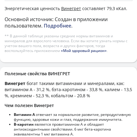
Энергетическая ценность
Винегрет
составляет 79,3 кКал.
Основной источник: Создан в приложении
пользователем.
Подробнее
.
** В данной таблице указаны средние нормы витаминов и
минералов для взрослого человека. Если вы хотите узнать нормы с
учетом вашего пола, возраста и других факторов, тогда
воспользуйтесь приложением
«Мой здоровый рацион»
.
Полезные свойства ВИНЕГРЕТ
Винегрет
богат такими витаминами и минералами, как:
витамином А - 31,2 %, бэта-каротином - 33,8 %, калием - 13,5
%, кремнием - 52,3 %, кобальтом - 20,8 %
Чем полезен Винегрет
Витамин А
отвечает за нормальное развитие, репродуктивную
функцию, здоровье кожи и глаз, поддержание иммунитета.
В-каротин
является провитамином А и обладает
антиоксидантными свойствами. 6 мкг бета-каротина
эквивалентны 1 мкг витамина А.