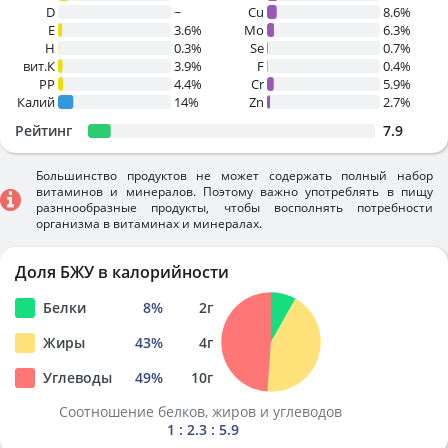
D
~
Cu
8.6%
E
3.6%
Mo
6.3%
H
0.3%
Se
0.7%
вит.К
3.9%
F
0.4%
PP
4.4%
Cr
5.9%
Калий
14%
Zn
2.7%
Рейтинг
7.9
Большинство продуктов не может содержать полный набор
витаминов и минералов. Поэтому важно употреблять в пищу
разннообразные продукты, чтобы восполнять потребности
организма в витаминах и минералах.
Доля БЖУ в калорийности
Белки
8
%
2
г
Жиры
43
%
4
г
Углеводы
49
%
10
г
Соотношение белков, жиров и углеводов
1 : 2.3 : 5.9