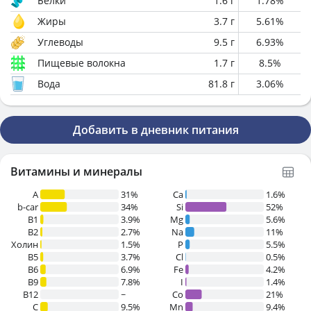
Белки
1.6
г
1.78
%
Жиры
3.7
г
5.61
%
Углеводы
9.5
г
6.93
%
Пищевые волокна
1.7
г
8.5
%
Вода
81.8
г
3.06
%
Добавить в дневник питания
Витамины и минералы
A
31%
Ca
1.6%
b-car
34%
Si
52%
В1
3.9%
Mg
5.6%
B2
2.7%
Na
11%
Холин
1.5%
P
5.5%
B5
3.7%
Cl
0.5%
B6
6.9%
Fe
4.2%
B9
7.8%
I
1.4%
B12
~
Co
21%
C
9.5%
Mn
9.4%