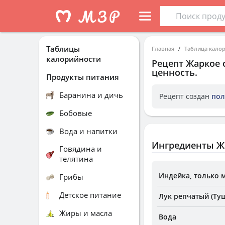
Таблицы
Главная
Таблица кало
калорийности
Рецепт
Жаркое 
ценность.
Продукты питания
Баранина и дичь
Рецепт создан
пол
Бобовые
Вода и напитки
Ингредиенты Ж
Говядина и
телятина
Индейка, только 
Грибы
Детское питание
Лук репчатый (Ту
Жиры и масла
Вода