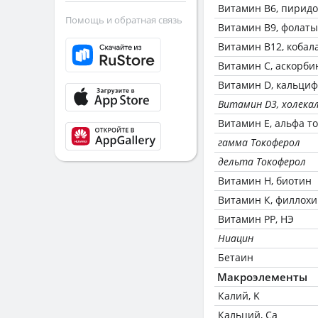
Витамин В6, пирид
Помощь и обратная связь
Витамин В9, фолаты
Витамин В12, кобал
Витамин C, аскорби
Витамин D, кальци
Витамин D3, холека
Витамин Е, альфа т
гамма Токоферол
дельта Токоферол
Витамин Н, биотин
Витамин К, филлох
Витамин РР, НЭ
Ниацин
Бетаин
Макроэлементы
Калий, K
Кальций, Ca