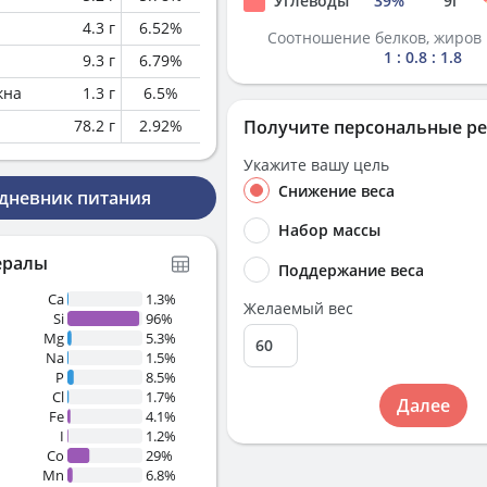
Углеводы
39
%
9
г
4.3
г
6.52
%
Соотношение белков, жиров 
1 : 0.8 : 1.8
9.3
г
6.79
%
кна
1.3
г
6.5
%
78.2
г
2.92
%
Получите персональные р
Укажите вашу цель
Снижение веса
 дневник питания
Набор массы
ералы
Поддержание веса
Ca
1.3%
Желаемый вес
Si
96%
Mg
5.3%
Na
1.5%
P
8.5%
Cl
1.7%
Далее
Fe
4.1%
I
1.2%
Co
29%
Mn
6.8%