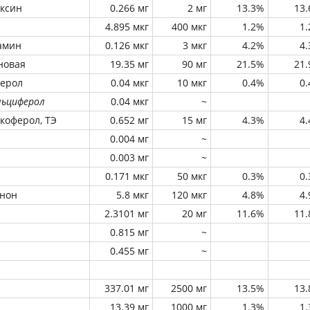
оксин
0.266 мг
2 мг
13.3%
13
4.895 мкг
400 мкг
1.2%
1
амин
0.126 мкг
3 мкг
4.2%
4
новая
19.35 мг
90 мг
21.5%
21
ферол
0.04 мкг
10 мкг
0.4%
0
льциферол
0.04 мкг
~
окоферол, ТЭ
0.652 мг
15 мг
4.3%
4
0.004 мг
~
0.003 мг
~
0.171 мкг
50 мкг
0.3%
0
инон
5.8 мкг
120 мкг
4.8%
4
2.3101 мг
20 мг
11.6%
11
0.815 мг
~
0.455 мг
~
337.01 мг
2500 мг
13.5%
13
13.39 мг
1000 мг
1.3%
1