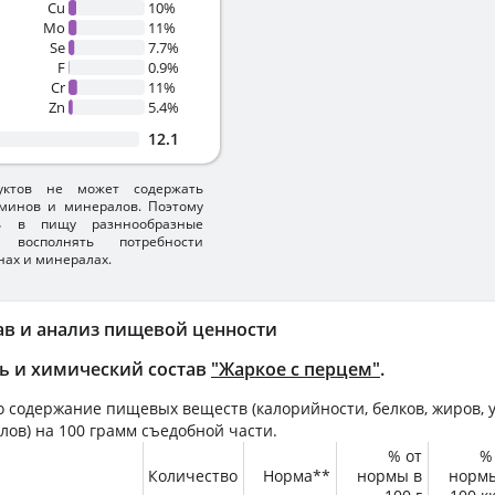
Cu
10%
Mo
11%
Se
7.7%
F
0.9%
Cr
11%
Zn
5.4%
12.1
уктов не может содержать
минов и минералов. Поэтому
ть в пищу разннообразные
 восполнять потребности
нах и минералах.
ав и анализ пищевой ценности
ь и химический состав
"Жаркое с перцем"
.
 содержание пищевых веществ (калорийности, белков, жиров, у
лов) на
100 грамм
съедобной части.
% от
%
Количество
Норма**
нормы в
норм