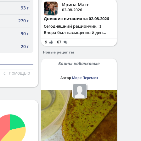
Ирина Макс
93 г
02-08-2026
Дневник питания за 02.08.2026
270 г
Сегодняшний рациончик. :)
Вчера был насыщенный ден...
90 г
9
67
20 г
Новые рецепты
Блины кабачковые
те с помощью
Автор
Море Перемен