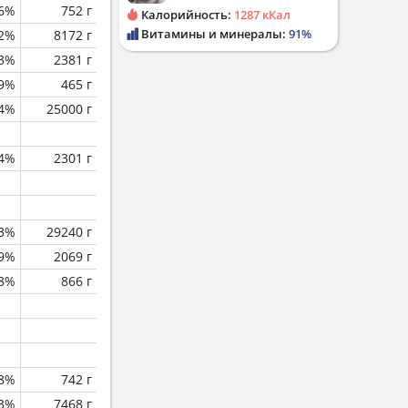
.6%
752 г
Калорийность:
1287 кКал
Витамины и минералы:
91%
.2%
8172 г
.3%
2381 г
.9%
465 г
.4%
25000 г
.4%
2301 г
.3%
29240 г
.9%
2069 г
.8%
866 г
.8%
742 г
.3%
7468 г