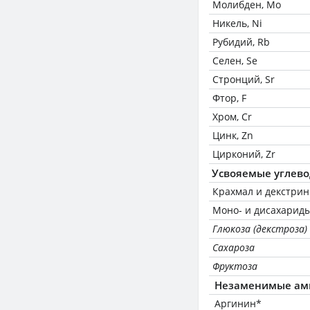
Молибден, Mo
Никель, Ni
Рубидий, Rb
Селен, Se
Стронций, Sr
Фтор, F
Хром, Cr
Цинк, Zn
Цирконий, Zr
Усвояемые углев
Крахмал и декстри
Моно- и дисахариды
Глюкоза (декстроза)
Сахароза
Фруктоза
Незаменимые ам
Аргинин*