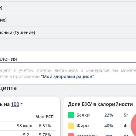
)
ие)
асный (Тушение)
вления
рецепт с учетом потерь витаминов и минералов вы може
птов в приложении
"Мой здоровый рацион"
.
цепта
ь на
100
г
Доля БЖУ в калорийности
Белки
22
%
5
г
% от РСП
98
ккал
6.51
%
Жиры
40
%
4
г
5.2
г
5.78
%