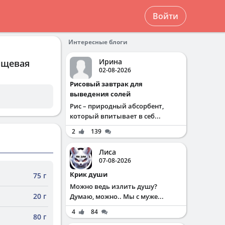
Войти
Интересные блоги
Ирина
ищевая
02-08-2026
Рисовый завтрак для
выведения солей
Рис – природный абсорбент,
который впитывает в себ...
2
139
Лиса
07-08-2026
Крик души
75 г
Можно ведь излить душу?
20 г
Думаю, можно.. Мы с муже...
4
84
80 г