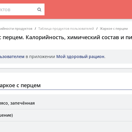
рийности продуктов
Таблица продуктов пользователей
Жаркое с перцем
с перцем
. Калорийность, химический состав и п
ьзователем
в приложении
Мой здоровый рацион
.
аркое с перцем
мясо, запечённая
шение)