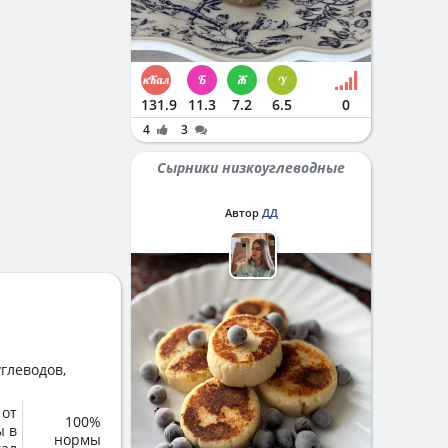
131.9
11.3
7.2
6.5
0
4
3
Сырники низкоуглеводные
Автор
ДД
глеводов,
 от
100%
ы в
нормы