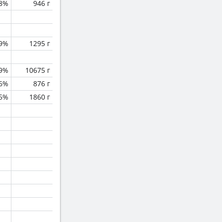
.8%
946 г
.9%
1295 г
.9%
10675 г
.6%
876 г
.5%
1860 г