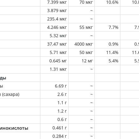
7.399 мкг
70 мкг
10.6%
10
3.879 мкг
~
235.4 мкг
~
4.246 мкг
55 мкг
7.7%
7
5.32 мкг
~
37.47 мкг
4000 мкг
0.9%
0
5.71 мкг
50 мкг
11.4%
11
0.645 мг
12 мг
5.4%
5
1.31 мкг
~
оды
ны
6.69 г
~
 (сахара)
2.6 г
~
1.1 г
~
1.2 г
~
0.6 г
~
инокислоты
0.461 г
~
0.284 г
~