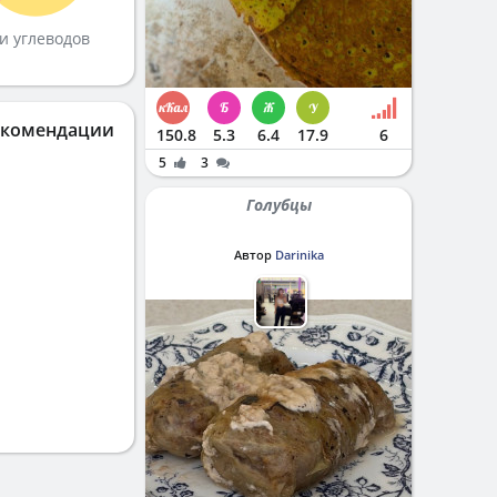
и углеводов
екомендации
150.8
5.3
6.4
17.9
6
5
3
Голубцы
Автор
Darinika