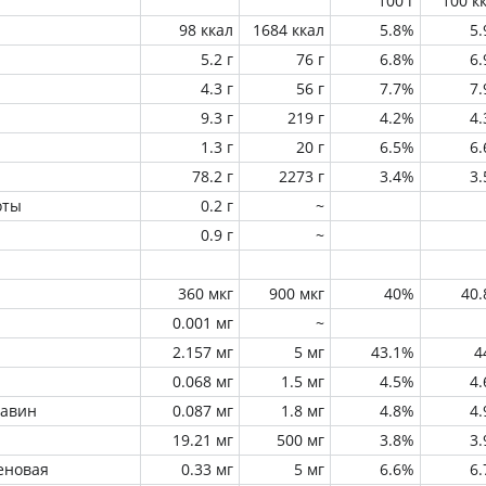
100 г
100 к
98 ккал
1684 ккал
5.8%
5
5.2 г
76 г
6.8%
6
4.3 г
56 г
7.7%
7
9.3 г
219 г
4.2%
4
1.3 г
20 г
6.5%
6
78.2 г
2273 г
3.4%
3
оты
0.2 г
~
0.9 г
~
360 мкг
900 мкг
40%
40
0.001 мг
~
2.157 мг
5 мг
43.1%
4
0.068 мг
1.5 мг
4.5%
4
лавин
0.087 мг
1.8 мг
4.8%
4
19.21 мг
500 мг
3.8%
3
еновая
0.33 мг
5 мг
6.6%
6