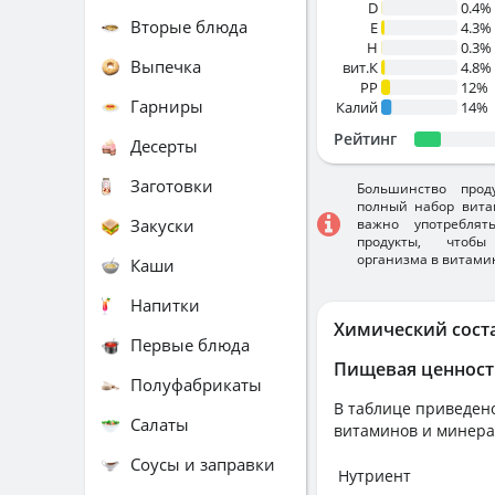
D
0.4%
Вторые блюда
E
4.3%
H
0.3%
Выпечка
вит.К
4.8%
PP
12%
Гарниры
Калий
14%
Рейтинг
Десерты
Заготовки
Большинство прод
полный набор вита
Закуски
важно употребля
продукты, чтобы
организма в витами
Каши
Напитки
Химический сост
Первые блюда
Пищевая ценност
Полуфабрикаты
В таблице приведено
Салаты
витаминов и минера
Соусы и заправки
Нутриент