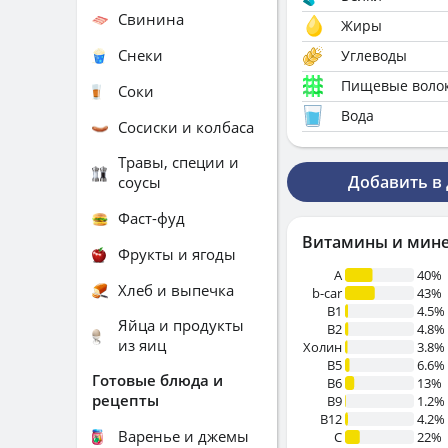
Свинина
Жиры
Снеки
Углеводы
Пищевые воло
Соки
Вода
Сосиски и колбаса
Травы, специи и
Добавить в
соусы
Фаст-фуд
Витамины и мин
Фрукты и ягоды
A
40%
Хлеб и выпечка
b-car
43%
В1
4.5%
Яйца и продукты
B2
4.8%
из яиц
Холин
3.8%
B5
6.6%
Готовые блюда и
B6
13%
рецепты
B9
1.2%
B12
4.2%
Варенье и джемы
C
22%