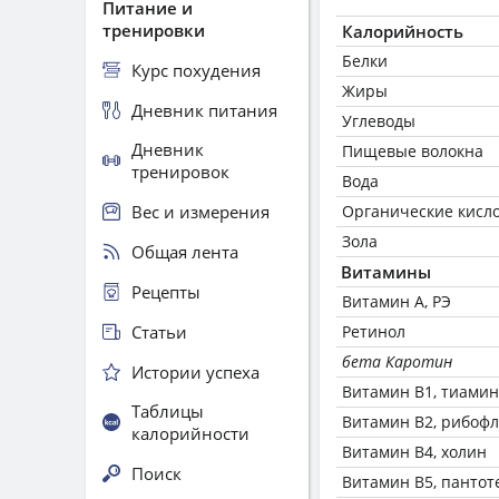
Питание и
тренировки
Калорийность
Белки
Курс похудения
Жиры
Дневник питания
Углеводы
Дневник
Пищевые волокна
тренировок
Вода
Вес и измерения
Органические кисл
Зола
Общая лента
Витамины
Рецепты
Витамин А, РЭ
Статьи
Ретинол
бета Каротин
Истории успеха
Витамин В1, тиамин
Таблицы
Витамин В2, рибоф
калорийности
Витамин В4, холин
Поиск
Витамин В5, пантот