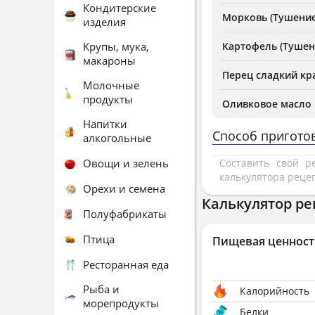
Кондитерские
Морковь (Тушение
изделия
Крупы, мука,
Картофель (Тушен
макароны
Перец сладкий кр
Молочные
продукты
Оливковое масло
Напитки
Способ пригото
алкогольные
Овощи и зелень
Составить свой 
калькулятора реце
Орехи и семена
Калькулятор ре
Полуфабрикаты
Птица
Пищевая ценност
Ресторанная еда
Рыба и
Калорийность
морепродукты
Белки