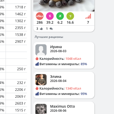
кал
.9%
1718 г
.9%
1462 г
.9%
1302 г
286
39.2
6.2
16.6
7
.3%
2355 г
3
1
.6%
1538 г
Лучшие рационы
.5%
2907 г
Ирина
2026-08-03
Калорийность:
1048 кКал
Витамины и минералы:
85%
.8%
250 г
Элина
2026-08-04
4%
232 г
Калорийность:
1340 кКал
.6%
2206 г
Витамины и минералы:
95%
.9%
2069 г
.9%
2603 г
Maximus Otto
.7%
1515 г
2026-08-06