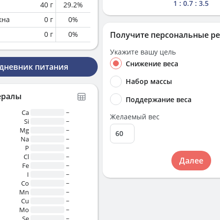
1 : 0.7 : 3.5
40
г
29.2
%
кна
0
г
0
%
0
г
0
%
Получите персональные р
Укажите вашу цель
Снижение веса
 дневник питания
Набор массы
ералы
Поддержание веса
Ca
~
Желаемый вес
Si
~
Mg
~
Na
~
P
~
Cl
~
Далее
Fe
~
I
~
Co
~
Mn
~
Cu
~
Mo
~
Se
~