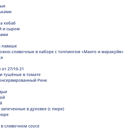
ные
ьками
а кебаб
й и сыром
щами
в лаваше
ожно-сливочные в наборе с топпингом «Манго и маракуйя»
ка
 от 27/10-21
и тушёные в томате
онсервированный Ренк
дьи
ной
й
 запеченные в духовке (с пюре)
пюре
 в сливочном соусе