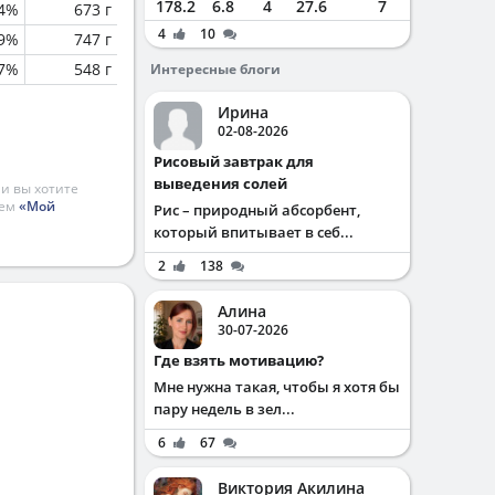
178.2
6.8
4
27.6
7
.4%
673 г
4
10
.9%
747 г
.7%
548 г
Интересные блоги
Ирина
02-08-2026
Рисовый завтрак для
выведения солей
и вы хотите
ием
«Мой
Рис – природный абсорбент,
который впитывает в себ...
2
138
Алина
30-07-2026
Где взять мотивацию?
Мне нужна такая, чтобы я хотя бы
пару недель в зел...
6
67
Виктория Акилина