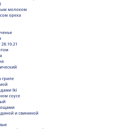
)
ным молоком
усом ореха
еченье
а
28.10.21
атом
а
на
ический
 гриле
рмой
одами Iki
нном соусе
ный
овощами
ядиной и свининой
вые