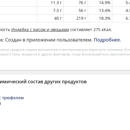
11.3 г
76 г
14.9%
5
7.5 г
56 г
13.4%
4
40 г
219 г
18.3%
6
ность
Индейка с рисом и овощами
составляет 275 кКал.
к: Создан в приложении пользователем.
Подробнее
.
азаны средние нормы витаминов и минералов для взрослого человека. Есл
вашего пола, возраста и других факторов, тогда воспользуйтесь приложен
имический состав других продуктов
 с трюфелем
й