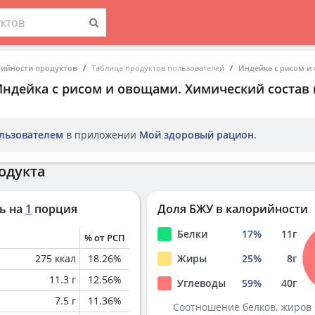
рийности продуктов
Таблица продуктов пользователей
Индейка с рисом и
Индейка с рисом и овощами
. Химический состав
льзователем
в приложении
Мой здоровый рацион
.
одукта
ь на
1
порция
Доля БЖУ в калорийности
Белки
17
%
11
г
% от РСП
275
ккал
18.26
%
Жиры
25
%
8
г
11.3
г
12.56
%
Углеводы
59
%
40
г
7.5
г
11.36
%
Соотношение белков, жиров 