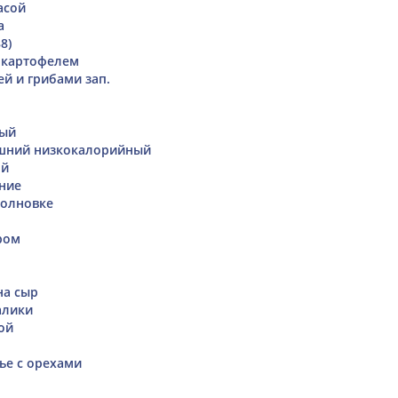
асой
а
8)
 картофелем
ей и грибами зап.
ный
шний низкокалорийный
ой
ние
волновке
ром
на сыр
алики
ой
ье с орехами