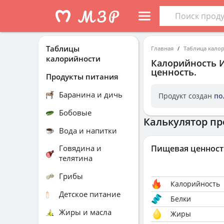
Таблицы
Главная
Таблица кало
калорийности
Калорийность
ценность.
Продукты питания
Баранина и дичь
Продукт создан
по
Бобовые
Калькулятор пр
Вода и напитки
Говядина и
Пищевая ценност
телятина
Грибы
Калорийность
Детское питание
Белки
Жиры и масла
Жиры