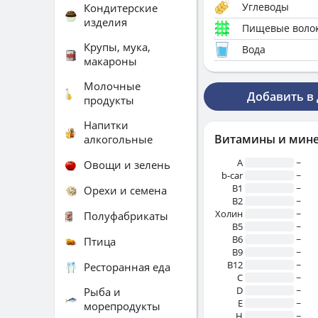
Углеводы
Кондитерские
изделия
Пищевые воло
Крупы, мука,
Вода
макароны
Молочные
Добавить в
продукты
Напитки
Витамины и мин
алкогольные
A
~
Овощи и зелень
b-car
~
В1
~
Орехи и семена
B2
~
Холин
~
Полуфабрикаты
B5
~
B6
~
Птица
B9
~
B12
~
Ресторанная еда
C
~
D
~
Рыба и
E
~
морепродукты
H
~