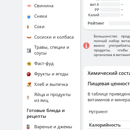
вит.К
~
Свинина
PP
~
Калий
~
Снеки
Рейтинг
Соки
Большинство прод
Сосиски и колбаса
полный набор вита
важно употребля
Травы, специи и
продукты, чтобы
соусы
организма в витами
Фаст-фуд
Химический сост
Фрукты и ягоды
Пищевая ценност
Хлеб и выпечка
В таблице приведено
Яйца и продукты
витаминов и минера
из яиц
Готовые блюда и
Нутриент
рецепты
Калорийность
Варенье и джемы