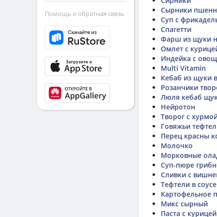
Сирники
Сырники пшен
Помощь и обратная связь
Суп с фрикадел
Спагетти
Фарш из щуки н
Омлет с курице
Индейка с ово
Multi Vitamin
Кебаб из щуки 
Розанчики твор
Люля кебаб щу
Нейротон
Творог с хурмой
Говяжьи тефтел
Перец красны к
Молочко
Морковные ола
Суп-пюре гриб
Сливки с вишне
Тефтели в соусе
Картофельное 
Микс сырный
Паста с курицей