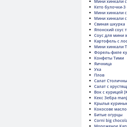
Мини хинкали с
Кето булочки-3 
Мини хинкали с
Мини хинкали с
Свиная шкурка
Японский соус 
Соус для мини 
Картофель с ло
Мини хинкали 
Форель-филе ку
Конфеты Тими
Яичница
Уха
Плов
Салат Столичн
Салат с хрустя
Вок с курицей 
Кекс Зебра manj
Крылья куриные
Кокосове масло 
Битые огурцы
Corni big chocol
Мороженое Кап