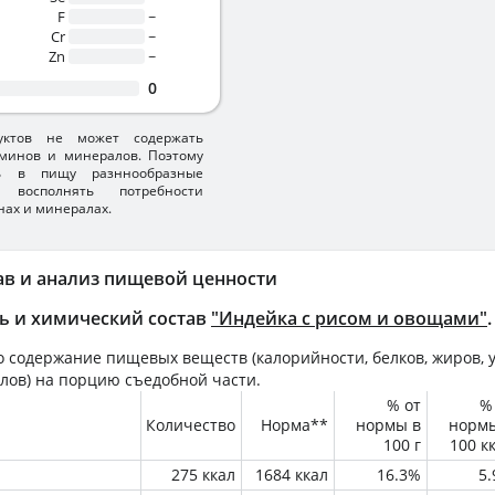
F
~
Cr
~
Zn
~
0
уктов не может содержать
минов и минералов. Поэтому
ть в пищу разннообразные
 восполнять потребности
нах и минералах.
ав и анализ пищевой ценности
ь и химический состав
"Индейка с рисом и овощами"
.
 содержание пищевых веществ (калорийности, белков, жиров, у
лов) на
порцию
съедобной части.
% от
%
Количество
Норма**
нормы в
норм
100 г
100 к
275 ккал
1684 ккал
16.3%
5