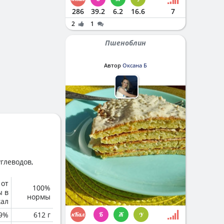
286
39.2
6.2
16.6
7
2
1
Пшеноблин
Автор
Оксана Б
глеводов,
 от
100%
ы в
нормы
кал
.9%
612 г