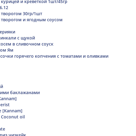
 курицей и креветкой 1шт/45гр
6.12
 творогом 30гр/1шт
 творогом и ягодным соусом
терияки
хинкали с щукой
сосем в сливочном соуск
Том Ям
сочки горячего копчения с томатами и оливками
ый
щими баклажанами
[Kannam]
erist
 [Kannam]
Coconut oil
ate
риз чизкейк