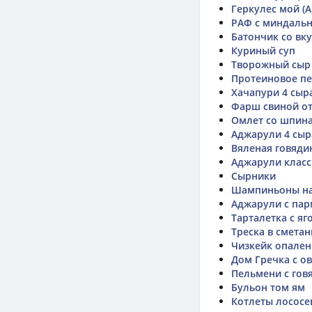
Геркулес мой (А
РАФ с миндаль
Батончик со вк
Куриный суп
Творожный сыр
Протеиновое п
Хачапури 4 сыр
Фарш свиной от 
Омлет со шпин
Аджарули 4 сыр
Вяленая говяди
Аджарули класс
Сырники
Шампиньоны на
Аджарули с па
Тарталетка с яг
Треска в смета
Чизкейк опале
Дом Гречка с 
Пельмени с гов
Бульон том ям
Котлеты лососе