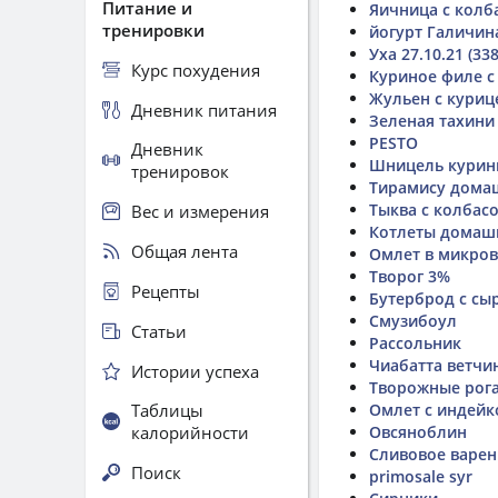
Питание и
Яичница с колб
тренировки
йогурт Галичин
Уха 27.10.21 (338
Курс похудения
Куриное филе с
Жульен с куриц
Дневник питания
Зеленая тахини
PESTO
Дневник
Шницель кури
тренировок
Тирамису дома
Тыква с колбас
Вес и измерения
Котлеты домаш
Общая лента
Омлет в микро
Творог 3%
Рецепты
Бутерброд с сы
Смузибоул
Статьи
Рассольник
Чиабатта ветчи
Истории успеха
Творожные рог
Таблицы
Омлет с индейк
калорийности
Овсяноблин
Сливовое варен
Поиск
primosale syr