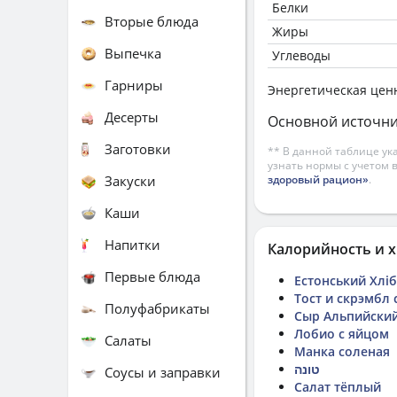
Белки
Вторые блюда
Жиры
Выпечка
Углеводы
Гарниры
Энергетическая цен
Десерты
Основной источни
Заготовки
** В данной таблице ук
узнать нормы с учетом 
Закуски
здоровый рацион»
.
Каши
Напитки
Калорийность и х
Первые блюда
Естонський Хліб
Тост и скрэмбл
Полуфабрикаты
Сыр Альпийски
Лобио с яйцом
Салаты
Манка соленая
טונה
Соусы и заправки
Салат тёплый