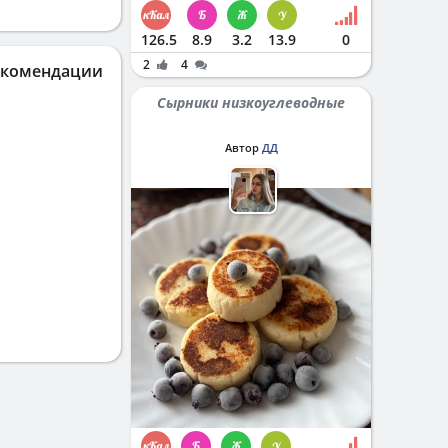
126.5
8.9
3.2
13.9
0
2
4
екомендации
Сырники низкоуглеводные
Автор
ДД