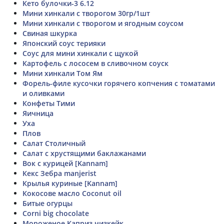
Кето булочки-3 6.12
Мини хинкали с творогом 30гр/1шт
Мини хинкали с творогом и ягодным соусом
Свиная шкурка
Японский соус терияки
Соус для мини хинкали с щукой
Картофель с лососем в сливочном соуск
Мини хинкали Том Ям
Форель-филе кусочки горячего копчения с томатами
и оливками
Конфеты Тими
Яичница
Уха
Плов
Салат Столичный
Салат с хрустящими баклажанами
Вок с курицей [Kannam]
Кекс Зебра manjerist
Крылья куриные [Kannam]
Кокосове масло Coconut oil
Битые огурцы
Corni big chocolate
Мороженое Каприз чизкейк