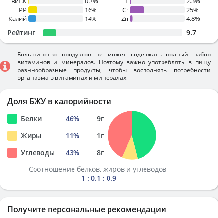
вит.К
0.7%
F
2.3%
PP
16%
Cr
25%
Калий
14%
Zn
4.8%
Рейтинг
9.7
Большинство продуктов не может содержать полный набор
витаминов и минералов. Поэтому важно употреблять в пищу
разннообразные продукты, чтобы восполнять потребности
организма в витаминах и минералах.
Доля БЖУ в калорийности
Белки
46
%
9
г
Жиры
11
%
1
г
Углеводы
43
%
8
г
Соотношение белков, жиров и углеводов
1 : 0.1 : 0.9
Получите персональные рекомендации