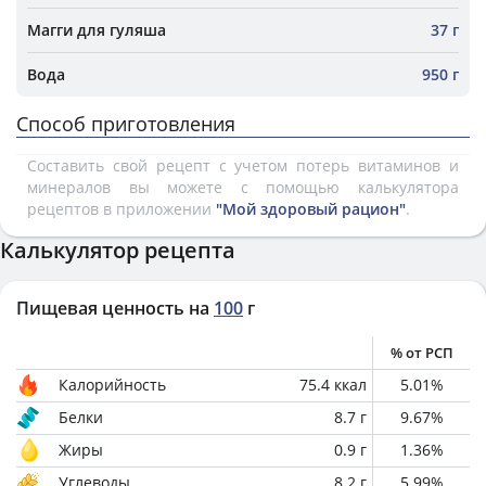
Магги для гуляша
37 г
Вода
950 г
Способ приготовления
Составить свой рецепт с учетом потерь витаминов и
минералов вы можете с помощью калькулятора
рецептов в приложении
"Мой здоровый рацион"
.
Калькулятор рецепта
Пищевая ценность на
100
г
% от РСП
Калорийность
75.4
ккал
5.01
%
Белки
8.7
г
9.67
%
Жиры
0.9
г
1.36
%
Углеводы
8.2
г
5.99
%