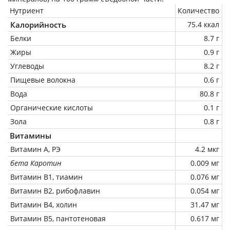
Нутриент
Количество
Калорийность
75.4 ккал
Белки
8.7 г
Жиры
0.9 г
Углеводы
8.2 г
Пищевые волокна
0.6 г
Вода
80.8 г
Органические кислоты
0.1 г
Зола
0.8 г
Витамины
Витамин А, РЭ
4.2 мкг
бета Каротин
0.009 мг
Витамин В1, тиамин
0.076 мг
Витамин В2, рибофлавин
0.054 мг
Витамин В4, холин
31.47 мг
Витамин В5, пантотеновая
0.617 мг