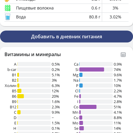
Пищевые волокна
0.6
г
3
%
Вода
80.8
г
3.02
%
Добавить в дневник питания
Витамины и минералы
A
0.5%
Ca
0.9%
b-car
0.2%
Si
74%
В1
5.1%
Mg
9.6%
B2
3%
Na
1.7%
Холин
6.3%
P
10%
B5
12%
Cl
2.2%
B6
20%
Fe
4.7%
B9
1.6%
I
2.8%
B12
2.3%
Co
51%
C
9.9%
Mn
4.1%
D
~
Cu
8.8%
E
1.5%
Mo
11%
H
0.1%
Se
14%