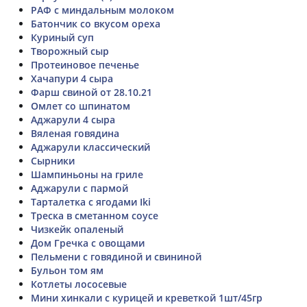
РАФ с миндальным молоком
Батончик со вкусом ореха
Куриный суп
Творожный сыр
Протеиновое печенье
Хачапури 4 сыра
Фарш свиной от 28.10.21
Омлет со шпинатом
Аджарули 4 сыра
Вяленая говядина
Аджарули классический
Сырники
Шампиньоны на гриле
Аджарули с пармой
Тарталетка с ягодами Iki
Треска в сметанном соусе
Чизкейк опаленый
Дом Гречка с овощами
Пельмени с говядиной и свининой
Бульон том ям
Котлеты лососевые
Мини хинкали с курицей и креветкой 1шт/45гр