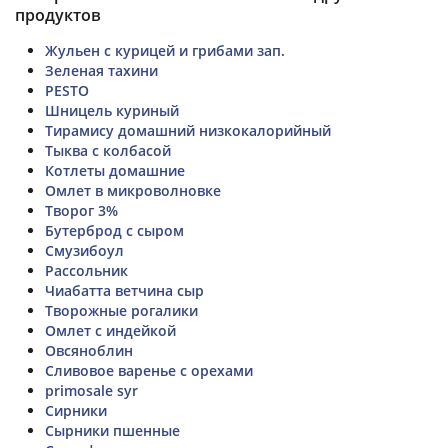
продуктов
Жульен с курицей и грибами зап.
Зеленая тахини
PESTO
Шницель куриный
Тирамису домашний низкокалорийный
Тыква с колбасой
Котлеты домашние
Омлет в микроволновке
Творог 3%
Бутерброд с сыром
Смузибоул
Рассольник
Чиабатта ветчина сыр
Творожные рогалики
Омлет с индейкой
Овсяноблин
Сливовое варенье с орехами
primosale syr
Сирники
Сырники пшенные