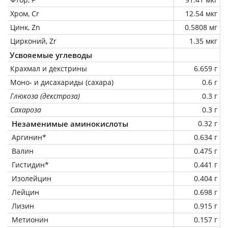
Хром, Cr
12.54 мкг
Цинк, Zn
0.5808 мг
Цирконий, Zr
1.35 мкг
Усвояемые углеводы
Крахмал и декстрины
6.659 г
Моно- и дисахариды (сахара)
0.6 г
Глюкоза (декстроза)
0.3 г
Сахароза
0.3 г
Незаменимые аминокислоты
0.32 г
Аргинин*
0.634 г
Валин
0.475 г
Гистидин*
0.441 г
Изолейцин
0.404 г
Лейцин
0.698 г
Лизин
0.915 г
Метионин
0.157 г