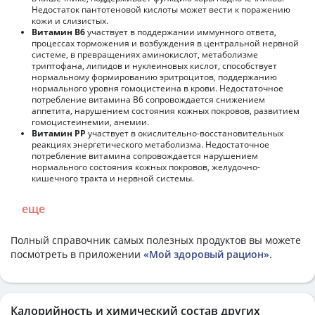
Недостаток пантотеновой кислоты может вести к поражению
кожи и слизистых.
Витамин В6
участвует в поддержании иммунного ответа,
процессах торможения и возбуждения в центральной нервной
системе, в превращениях аминокислот, метаболизме
триптофана, липидов и нуклеиновых кислот, способствует
нормальному формированию эритроцитов, поддержанию
нормального уровня гомоцистеина в крови. Недостаточное
потребление витамина В6 сопровождается снижением
аппетита, нарушением состояния кожных покровов, развитием
гомоцистеинемии, анемии.
Витамин РР
участвует в окислительно-восстановительных
реакциях энергетического метаболизма. Недостаточное
потребление витамина сопровождается нарушением
нормального состояния кожных покровов, желудочно-
кишечного тракта и нервной системы.
еще
Полный справочник самых полезных продуктов вы можете
посмотреть в приложении
«Мой здоровый рацион»
.
Калорийность и химический состав других