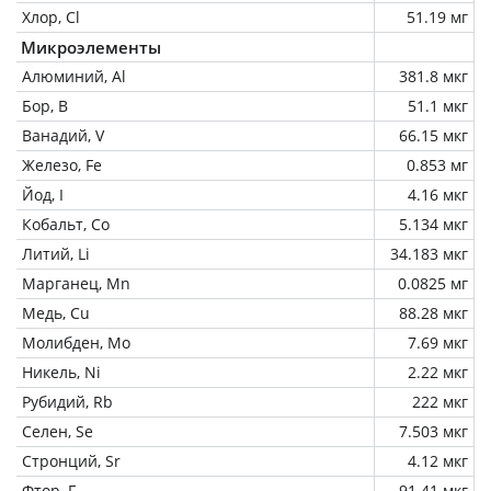
Хлор, Cl
51.19 мг
Микроэлементы
Алюминий, Al
381.8 мкг
Бор, B
51.1 мкг
Ванадий, V
66.15 мкг
Железо, Fe
0.853 мг
Йод, I
4.16 мкг
Кобальт, Co
5.134 мкг
Литий, Li
34.183 мкг
Марганец, Mn
0.0825 мг
Медь, Cu
88.28 мкг
Молибден, Mo
7.69 мкг
Никель, Ni
2.22 мкг
Рубидий, Rb
222 мкг
Селен, Se
7.503 мкг
Стронций, Sr
4.12 мкг
Фтор, F
91.41 мкг