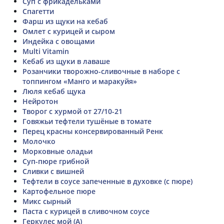
Суп с фрикадельками
Спагетти
Фарш из щуки на кебаб
Омлет с курицей и сыром
Индейка с овощами
Multi Vitamin
Кебаб из щуки в лаваше
Розанчики творожно-сливочные в наборе с
топпингом «Манго и маракуйя»
Люля кебаб щука
Нейротон
Творог с хурмой от 27/10-21
Говяжьи тефтели тушёные в томате
Перец красны консервированный Ренк
Молочко
Морковные оладьи
Суп-пюре грибной
Сливки с вишней
Тефтели в соусе запеченные в духовке (с пюре)
Картофельное пюре
Микс сырный
Паста с курицей в сливочном соусе
Геркулес мой (А)