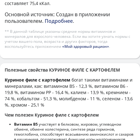
составляет 75,4 кКал.
Основной источник: Создан в приложении
пользователем.
Подробнее
.
** В данной таблице указаны средние нормы витаминов и
минералов для взрослого человека. Если вы хотите узнать нормы с
учетом вашего пола, возраста и других факторов, тогда
воспользуйтесь приложением
«Мой здоровый рацион»
.
Полезные свойства КУРИНОЕ ФИЛЕ С КАРТОФЕЛЕМ
Куриное филе с картофелем
богат такими витаминами и
минералами, как: витамином B5 - 12,3 %, витамином B6 -
19,8 %, витамином PP - 16,4 %, калием - 13,9 %, кремнием -
74 %, кобальтом - 51,3 %, молибденом - 11 %, селеном - 13,6
%, хромом - 25,1 %
Чем полезен Куриное филе с картофелем
Витамин В5
участвует в белковом, жировом, углеводном
обмене, обмене холестерина, синтезе ряда гормонов,
гемоглобина, способствует всасыванию аминокислот и сахаров
в кишечнике, поддерживает функцию коры надпочечников.