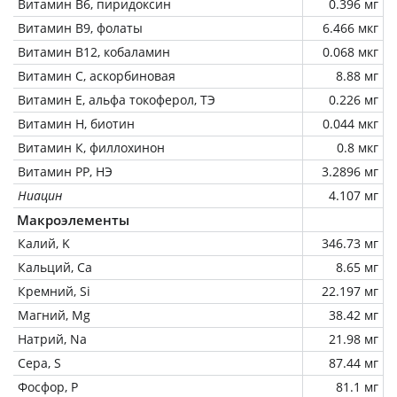
Витамин В6, пиридоксин
0.396 мг
Витамин В9, фолаты
6.466 мкг
Витамин В12, кобаламин
0.068 мкг
Витамин C, аскорбиновая
8.88 мг
Витамин Е, альфа токоферол, ТЭ
0.226 мг
Витамин Н, биотин
0.044 мкг
Витамин К, филлохинон
0.8 мкг
Витамин РР, НЭ
3.2896 мг
Ниацин
4.107 мг
Макроэлементы
Калий, K
346.73 мг
Кальций, Ca
8.65 мг
Кремний, Si
22.197 мг
Магний, Mg
38.42 мг
Натрий, Na
21.98 мг
Сера, S
87.44 мг
Фосфор, P
81.1 мг