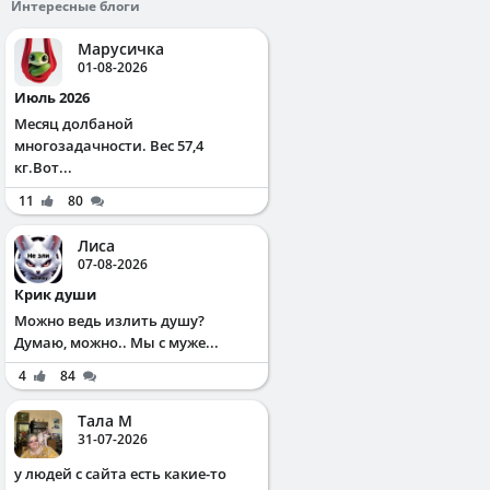
Интересные блоги
Марусичка
01-08-2026
Июль 2026
Месяц долбаной
многозадачности. Вес 57,4
кг.Вот...
11
80
Лиса
07-08-2026
Крик души
Можно ведь излить душу?
Думаю, можно.. Мы с муже...
4
84
Тала М
31-07-2026
у людей с сайта есть какие-то