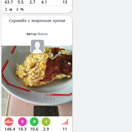
63.7
5.5
2.7
4.1
13
2
3
Скрамбл с жареным луком
Автор
Ольга
148.4
10.3
10.6
2.9
11