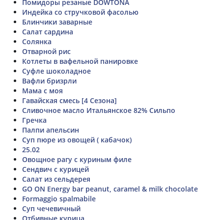
Помидоры резаные DOWTONA
Индейка со стручковой фасолью
Блинчики заварные
Салат сардина
Солянка
Отварной рис
Котлеты в вафельной панировке
Суфле шоколадное
Вафли бризрли
Мама с моя
Гавайская смесь [4 Сезона]
Сливочное масло Итальянское 82% Сильпо
Гречка
Палпи апельсин
Суп пюре из овощей ( кабачок)
25.02
Овощное рагу с куриным филе
Сендвич с курицей
Салат из сельдерея
GO ON Energy bar peanut, caramel & milk chocolate
Formaggio spalmabile
Суп чечевичный
Отбивные курица