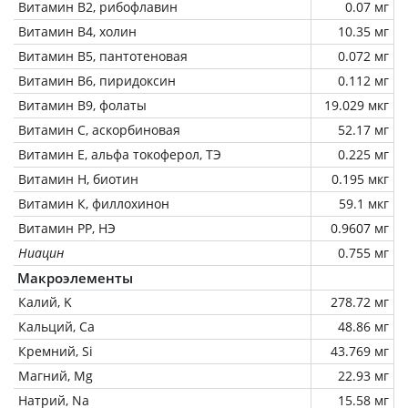
Витамин В2, рибофлавин
0.07 мг
Витамин В4, холин
10.35 мг
Витамин В5, пантотеновая
0.072 мг
Витамин В6, пиридоксин
0.112 мг
Витамин В9, фолаты
19.029 мкг
Витамин C, аскорбиновая
52.17 мг
Витамин Е, альфа токоферол, ТЭ
0.225 мг
Витамин Н, биотин
0.195 мкг
Витамин К, филлохинон
59.1 мкг
Витамин РР, НЭ
0.9607 мг
Ниацин
0.755 мг
Макроэлементы
Калий, K
278.72 мг
Кальций, Ca
48.86 мг
Кремний, Si
43.769 мг
Магний, Mg
22.93 мг
Натрий, Na
15.58 мг