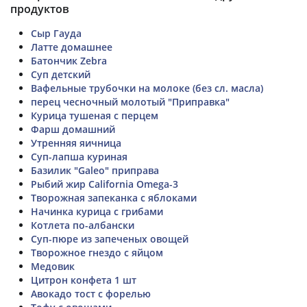
продуктов
Сыр Гауда
Латте домашнее
Батончик Zebra
Суп детский
Вафельные трубочки на молоке (без сл. масла)
перец чесночный молотый "Приправка"
Курица тушеная с перцем
Фарш домашний
Утренняя яичница
Суп-лапша куриная
Базилик "Galeo" приправа
Рыбий жир California Omega-3
Творожная запеканка с яблоками
Начинка курица с грибами
Котлета по-албански
Суп-пюре из запеченых овощей
Творожное гнездо с яйцом
Медовик
Цитрон конфета 1 шт
Авокадо тост с форелью