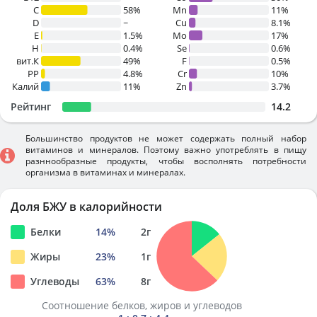
C
58%
Mn
11%
D
~
Cu
8.1%
E
1.5%
Mo
17%
H
0.4%
Se
0.6%
вит.К
49%
F
0.5%
PP
4.8%
Cr
10%
Калий
11%
Zn
3.7%
Рейтинг
14.2
Большинство продуктов не может содержать полный набор
витаминов и минералов. Поэтому важно употреблять в пищу
разннообразные продукты, чтобы восполнять потребности
организма в витаминах и минералах.
Доля БЖУ в калорийности
Белки
14
%
2
г
Жиры
23
%
1
г
Углеводы
63
%
8
г
Соотношение белков, жиров и углеводов