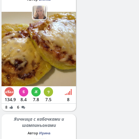
134.9
8.4
7.8
7.5
8
8
6
Яичница с кабачками и
шампиньонами
Автор
Ирина