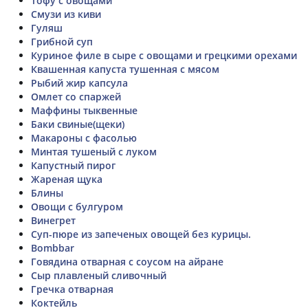
Тофу с овощами
Смузи из киви
Гуляш
Грибной суп
Куриное филе в сыре с овощами и грецкими орехами
Квашенная капуста тушенная с мясом
Рыбий жир капсула
Омлет со спаржей
Маффины тыквенные
Баки свиные(щеки)
Макароны с фасолью
Минтая тушеный с луком
Капустный пирог
Жареная щука
Блины
Овощи с булгуром
Винегрет
Суп-пюре из запеченых овощей без курицы.
Bombbar
Говядина отварная с соусом на айране
Сыр плавленый сливочный
Гречка отварная
Коктейль