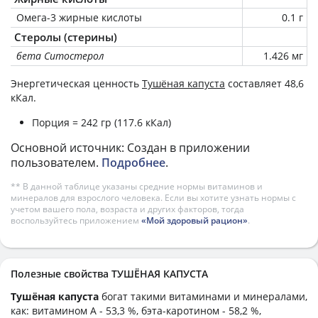
Омега-3 жирные кислоты
0.1 г
Стеролы (стерины)
бета Ситостерол
1.426 мг
Энергетическая ценность
Тушёная капуста
составляет 48,6
кКал.
Порция = 242 гр (117.6 кКал)
Основной источник: Создан в приложении
пользователем.
Подробнее
.
** В данной таблице указаны средние нормы витаминов и
минералов для взрослого человека. Если вы хотите узнать нормы с
учетом вашего пола, возраста и других факторов, тогда
воспользуйтесь приложением
«Мой здоровый рацион»
.
Полезные свойства ТУШЁНАЯ КАПУСТА
Тушёная капуста
богат такими витаминами и минералами,
как: витамином А - 53,3 %, бэта-каротином - 58,2 %,