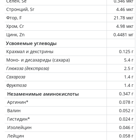
Селен, Se
0.346 мкг
Стронций, Sr
4.46 мкг
Фтор, F
21.78 мкг
Хром, Cr
4.98 мкг
Цинк, Zn
0.4481 мг
Усвояемые углеводы
Крахмал и декстрины
0.125 г
Моно- и дисахариды (сахара)
5.4 г
Глюкоза (декстроза)
2.5 г
Сахароза
1.4 г
Фруктоза
1.4 г
Незаменимые аминокислоты
0.347 г
Аргинин*
0.078 г
Валин
0.052 г
Гистидин*
0.024 г
Изолейцин
0.046 г
Лейцин
0.058 г