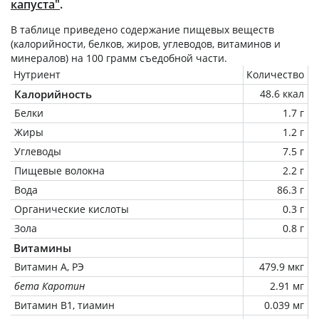
капуста"
.
В таблице приведено содержание пищевых веществ
(калорийности, белков, жиров, углеводов, витаминов и
минералов) на
100 грамм
съедобной части.
Нутриент
Количество
Калорийность
48.6 ккал
Белки
1.7 г
Жиры
1.2 г
Углеводы
7.5 г
Пищевые волокна
2.2 г
Вода
86.3 г
Органические кислоты
0.3 г
Зола
0.8 г
Витамины
Витамин А, РЭ
479.9 мкг
бета Каротин
2.91 мг
Витамин В1, тиамин
0.039 мг