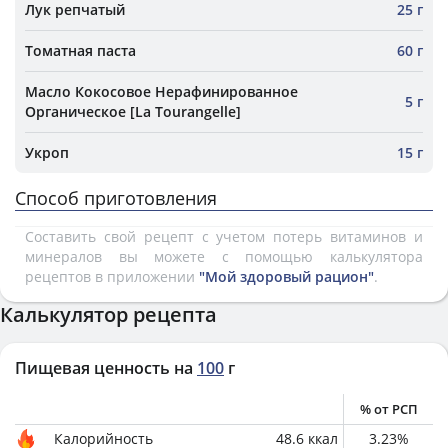
Лук репчатый
25 г
Томатная паста
60 г
Масло Кокосовое Нерафинированное
5 г
Органическое [La Tourangelle]
Укроп
15 г
Способ приготовления
Составить свой рецепт с учетом потерь витаминов и
минералов вы можете с помощью калькулятора
рецептов в приложении
"Мой здоровый рацион"
.
Калькулятор рецепта
Пищевая ценность на
100
г
% от РСП
Калорийность
48.6
ккал
3.23
%