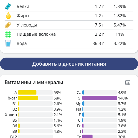
Белки
1.7
г
1.89
%
Жиры
1.2
г
1.82
%
Углеводы
7.5
г
5.47
%
Пищевые волокна
2.2
г
11
%
Вода
86.3
г
3.22
%
Добавить в дневник питания
Витамины и минералы
A
53%
Ca
4.9%
b-car
58%
Si
146%
В1
2.6%
Mg
5.7%
B2
3.9%
Na
1.2%
Холин
2.1%
P
5.1%
B5
1.4%
Cl
1.9%
B6
5.6%
Fe
3.8%
B9
4.8%
I
2.3%
B12
~
Co
30%