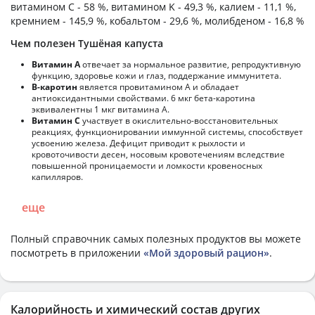
витамином C - 58 %, витамином K - 49,3 %, калием - 11,1 %,
кремнием - 145,9 %, кобальтом - 29,6 %, молибденом - 16,8 %
Чем полезен Тушёная капуста
Витамин А
отвечает за нормальное развитие, репродуктивную
функцию, здоровье кожи и глаз, поддержание иммунитета.
В-каротин
является провитамином А и обладает
антиоксидантными свойствами. 6 мкг бета-каротина
эквивалентны 1 мкг витамина А.
Витамин С
участвует в окислительно-восстановительных
реакциях, функционировании иммунной системы, способствует
усвоению железа. Дефицит приводит к рыхлости и
кровоточивости десен, носовым кровотечениям вследствие
повышенной проницаемости и ломкости кровеносных
капилляров.
еще
Полный справочник самых полезных продуктов вы можете
посмотреть в приложении
«Мой здоровый рацион»
.
Калорийность и химический состав других