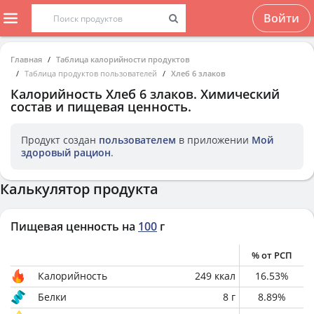
Войти
Главная
Таблица калорийности продуктов
Таблица продуктов пользователей
Хлеб 6 злаков
Калорийность
Хлеб 6 злаков
. Химический
состав и пищевая ценность.
Продукт создан
пользователем
в приложении
Мой
здоровый рацион
.
Калькулятор продукта
Пищевая ценность на
100
г
% от РСП
Калорийность
249
ккал
16.53
%
Белки
8
г
8.89
%