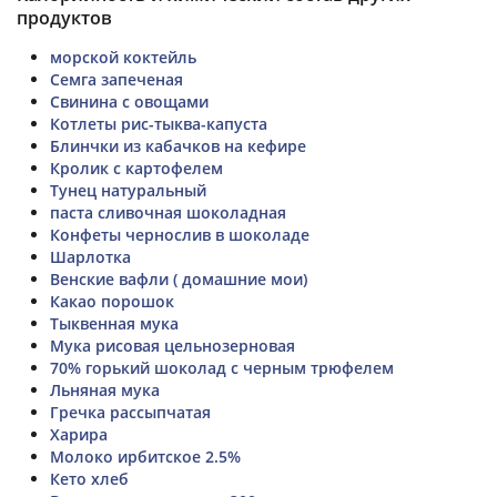
продуктов
морской коктейль
Семга запеченая
Свинина с овощами
Котлеты рис-тыква-капуста
Блинчки из кабачков на кефире
Кролик с картофелем
Тунец натуральный
паста сливочная шоколадная
Конфеты чернослив в шоколаде
Шарлотка
Венские вафли ( домашние мои)
Какао порошок
Тыквенная мука
Мука рисовая цельнозерновая
70% горький шоколад с черным трюфелем
Льняная мука
Гречка рассыпчатая
Харира
Молоко ирбитское 2.5%
Кето хлеб