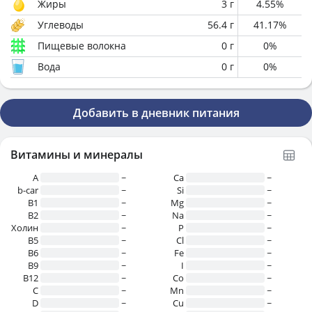
Жиры
3
г
4.55
%
Углеводы
56.4
г
41.17
%
Пищевые волокна
0
г
0
%
Вода
0
г
0
%
Добавить в дневник питания
Витамины и минералы
A
~
Ca
~
b-car
~
Si
~
В1
~
Mg
~
B2
~
Na
~
Холин
~
P
~
B5
~
Cl
~
B6
~
Fe
~
B9
~
I
~
B12
~
Co
~
C
~
Mn
~
D
~
Cu
~