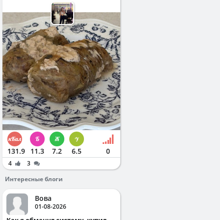
131.9
11.3
7.2
6.5
0
4
3
Интересные блоги
Вова
01-08-2026
Как я обманул систему, купил