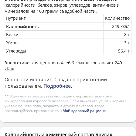
(калорийности, белков, жиров, углеводов, витаминов и
минералов) на
100 грамм
съедобной части.
Нутриент
Количество
Калорийность
249 ккал
Белки
8 г
Жиры
3 г
Углеводы
56.4 г
Энергетическая ценность
Хлеб 6 злаков
составляет 249
кКал.
Основной источник: Создан в приложении
пользователем.
Подробнее
.
** В данной таблице указаны средние нормы витаминов и
минералов для взрослого человека. Если вы хотите узнать нормы с
учетом вашего пола, возраста и других факторов, тогда
воспользуйтесь приложением
«Мой здоровый рацион»
.
Калорийность и химический состав других