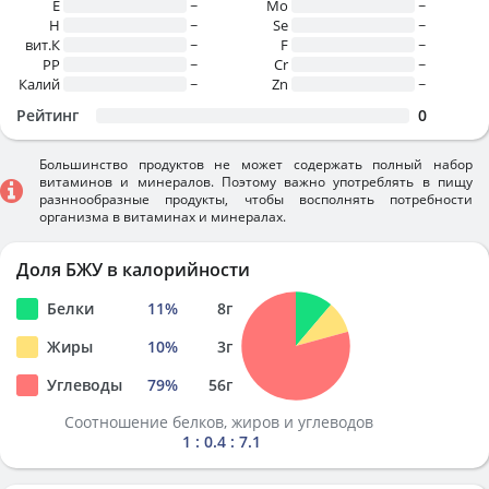
E
~
Mo
~
H
~
Se
~
вит.К
~
F
~
PP
~
Cr
~
Калий
~
Zn
~
Рейтинг
0
Большинство продуктов не может содержать полный набор
витаминов и минералов. Поэтому важно употреблять в пищу
разннообразные продукты, чтобы восполнять потребности
организма в витаминах и минералах.
Доля БЖУ в калорийности
Белки
11
%
8
г
Жиры
10
%
3
г
Углеводы
79
%
56
г
Соотношение белков, жиров и углеводов
1 : 0.4 : 7.1