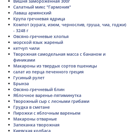
Вишня замороженная 300г
Салатный микс "Гармония"
Лаваш армянский
Крупа гречневая ядрица
Компот (курага, изюм, чернослив, груша, чиа, годжи)
- 3248 г
Овсяно-гречневые хлопья
морской язык жареный
кетчуп чили
Творожная самодельная масса с бананом и
финиками
Макароны из твердых сортов пшеницы
салат из перца печенного греция
Гусиный рулет
Брынза
Овсяно-гречневый блин
Яблочное варенье-пятиминутка
Творожный сыр с лесными грибами
Грудка в сметане
Пирожки с яблочным вареньем
Макароны отварные
Запеканка творожная
Киевская колбаса