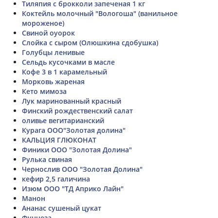
Тиляпия с брокколи запеченая 1 кг
Коктейль молочный "Вологоша" (ванильное
мороженое)
Свиной оуорок
Слойка с сыром (Олюшкина сдобушка)
Голубцы ленивые
Сельдь кусочками в масле
Кофе 3 в 1 карамельный
Морковь жареная
Кето мимоза
Лук маринованный красный
Финский рождественский салат
оливье вегитарианский
Курага ООО"Золотая долина"
КАЛЬЦИЯ ГЛЮКОНАТ
Финики ООО "Золотая Долина"
Рулька свиная
Чернослив ООО "Золотая Долина"
кефир 2,5 галичина
Изюм ООО "ТД Априко Лайн"
Манон
Ананас сушеный цукат
Фунчеза