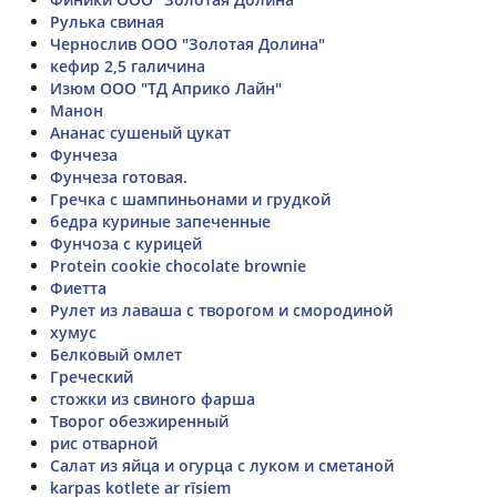
Рулька свиная
Чернослив ООО "Золотая Долина"
кефир 2,5 галичина
Изюм ООО "ТД Априко Лайн"
Манон
Ананас сушеный цукат
Фунчеза
Фунчеза готовая.
Гречка с шампиньонами и грудкой
бедра куриные запеченные
Фунчоза с курицей
Protein cookie chocolate brownie
Фиетта
Рулет из лаваша с творогом и смородиной
хумус
Белковый омлет
Греческий
стожки из свиного фарша
Творог обезжиренный
рис отварной
Салат из яйца и огурца с луком и сметаной
karpas kotlete ar rīsiem