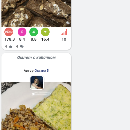
178.3
8.4
8.8
16.4
10
4
4
Омлет с кабачком
Автор
Оксана Б