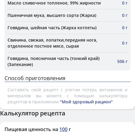
Масло сливочное топленое, 99% жирности
0 г
Пшеничная мука, высшего сорта (Жарка)
0 г
Говядина, шейная часть (Жарка котлеты)
0 г
Свинина, свежая, лопатки,передняя нога,
0 г
отделенное постное мясо, сырая
Говядина, поясничная часть (тонкий край)
506 г
(Запекание)
Способ приготовления
Составить свой рецепт с учетом потерь витаминов и
минералов вы можете с помощью калькулятора
рецептов в приложении
"Мой здоровый рацион"
.
Калькулятор рецепта
Пищевая ценность на
100
г