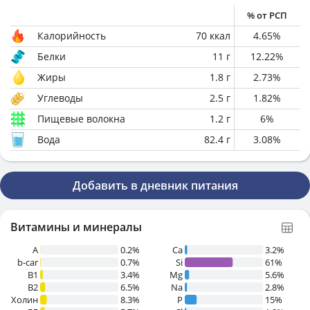
% от РСП
Калорийность
70
ккал
4.65
%
Белки
11
г
12.22
%
Жиры
1.8
г
2.73
%
Углеводы
2.5
г
1.82
%
Пищевые волокна
1.2
г
6
%
Вода
82.4
г
3.08
%
Добавить в дневник питания
Витамины и минералы
A
0.2%
Ca
3.2%
b-car
0.7%
Si
61%
В1
3.4%
Mg
5.6%
B2
6.5%
Na
2.8%
Холин
8.3%
P
15%