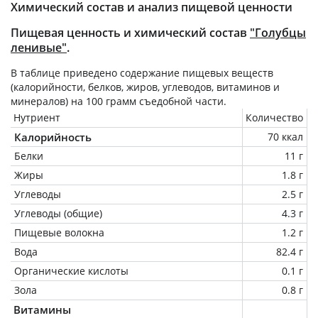
Химический состав и анализ пищевой ценности
Пищевая ценность и химический состав
"Голубцы
ленивые"
.
В таблице приведено содержание пищевых веществ
(калорийности, белков, жиров, углеводов, витаминов и
минералов) на
100 грамм
съедобной части.
Нутриент
Количество
Калорийность
70 ккал
Белки
11 г
Жиры
1.8 г
Углеводы
2.5 г
Углеводы (общие)
4.3 г
Пищевые волокна
1.2 г
Вода
82.4 г
Органические кислоты
0.1 г
Зола
0.8 г
Витамины