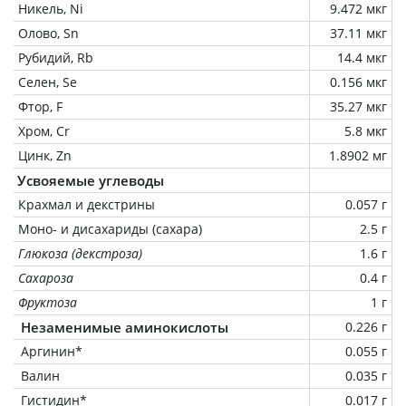
Никель, Ni
9.472 мкг
Олово, Sn
37.11 мкг
Рубидий, Rb
14.4 мкг
Селен, Se
0.156 мкг
Фтор, F
35.27 мкг
Хром, Cr
5.8 мкг
Цинк, Zn
1.8902 мг
Усвояемые углеводы
Крахмал и декстрины
0.057 г
Моно- и дисахариды (сахара)
2.5 г
Глюкоза (декстроза)
1.6 г
Сахароза
0.4 г
Фруктоза
1 г
Незаменимые аминокислоты
0.226 г
Аргинин*
0.055 г
Валин
0.035 г
Гистидин*
0.017 г