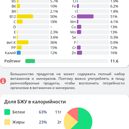
B5
5.7%
Cl
1.9%
B6
10%
Fe
6.2%
B9
2.1%
I
1.8%
B12
50%
Co
51%
C
18%
Mn
4.1%
D
~
Cu
13%
E
2.3%
Mo
13%
H
3.6%
Se
0.3%
вит.К
36%
F
0.9%
PP
15%
Cr
12%
Калий
12%
Zn
16%
Рейтинг
11.6
Большинство продуктов не может содержать полный набор
витаминов и минералов. Поэтому важно употреблять в пищу
разннообразные продукты, чтобы восполнять потребности
организма в витаминах и минералах.
Доля БЖУ в калорийности
Белки
63
%
11
г
Жиры
23
%
2
г