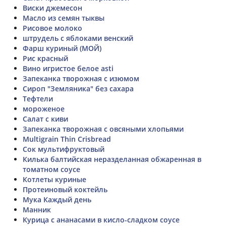
Виски джемесон
Масло из семян тыквы
Рисовое молоко
штрудель с яблоками венский
Фарш куриный (МОЙ)
Рис красный
Вино игристое белое asti
Запеканка творожная с изюмом
Сироп "Земляника" без сахара
Тефтели
мороженое
Салат с киви
Запеканка творожная с овсяными хлопьями
Multigrain Thin Crisbread
Сок мультифруктовый
Килька балтийская неразделанная обжаренная в
томатном соусе
Котлеты куриные
Протеиновый коктейль
Мука Каждый день
Манник
Курица с ананасами в кисло-сладком соусе