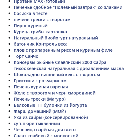
Протеин MAX (готовый)
Печенье сдобное "Полезный завтрак" со злаками
Сосиска в тесте
печень трески с творогом
Пирог куриный
Курица грибы картошка
Натуральный биойогурт натуральный
батончик Контроль веса
плов с пропаренным рисом и куриным филе
Торт Санчо
Консервы рыбные Славянский-2000 Сайра
тихоокеанская натуральная с добавлением масла
Шоколадно вишневый кекс с творогом
Гриссини с розмарином
Печень куриная вареная
Желе с творогом и черн смородиной
Печень трески (Магуро)
Белковые ПП булочки из йогурта
Фарш домашний (МОЙ)
Уха из сайры (консервированной)
суп-пюре тыквенный
Чечевица варёная для всего
Салат крабовый с морковкой