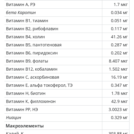
Витамин А, РЭ
1.7 мкг
бета Каротин
0.034 мг
Витамин В1, тиамин
0.051 мг
Витамин В2, рибофлавин
0.117 мг
Витамин В4, холин
41.26 мг
Витамин В5, пантотеновая
0.287 мг
Витамин В6, пиридоксин
0.202 мг
Витамин В9, фолаты
8.407 мкг
Витамин В12, кобаламин
1.502 мкг
Витамин C, аскорбиновая
16.19 мг
Витамин Е, альфа токоферол, ТЭ
0.347 мг
Витамин Н, биотин
1.78 мкг
Витамин К, филлохинон
42.9 мкг
Витамин РР, НЭ
3.0023 мг
Ниацин
0.329 мг
Макроэлементы
Калий, K
303.88 мг