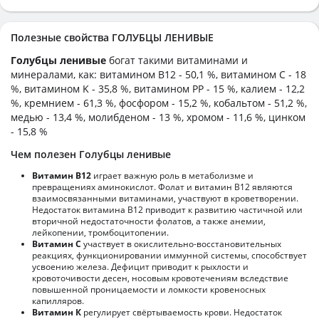
Полезные свойства ГОЛУБЦЫ ЛЕНИВЫЕ
Голубцы ленивые
богат такими витаминами и
минералами, как: витамином B12 - 50,1 %, витамином C - 18
%, витамином K - 35,8 %, витамином PP - 15 %, калием - 12,2
%, кремнием - 61,3 %, фосфором - 15,2 %, кобальтом - 51,2 %,
медью - 13,4 %, молибденом - 13 %, хромом - 11,6 %, цинком
- 15,8 %
Чем полезен Голубцы ленивые
Витамин В12
играет важную роль в метаболизме и
превращениях аминокислот. Фолат и витамин В12 являются
взаимосвязанными витаминами, участвуют в кроветворении.
Недостаток витамина В12 приводит к развитию частичной или
вторичной недостаточности фолатов, а также анемии,
лейкопении, тромбоцитопении.
Витамин С
участвует в окислительно-восстановительных
реакциях, функционировании иммунной системы, способствует
усвоению железа. Дефицит приводит к рыхлости и
кровоточивости десен, носовым кровотечениям вследствие
повышенной проницаемости и ломкости кровеносных
капилляров.
Витамин К
регулирует свёртываемость крови. Недостаток