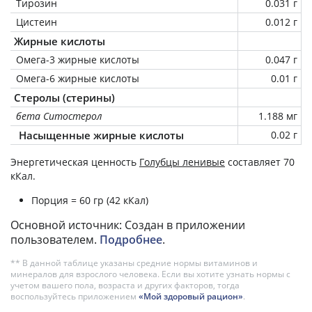
Тирозин
0.031 г
Цистеин
0.012 г
Жирные кислоты
Омега-3 жирные кислоты
0.047 г
Омега-6 жирные кислоты
0.01 г
Стеролы (стерины)
бета Ситостерол
1.188 мг
Насыщенные жирные кислоты
0.02 г
Энергетическая ценность
Голубцы ленивые
составляет 70
кКал.
Порция = 60 гр (42 кКал)
Основной источник: Создан в приложении
пользователем.
Подробнее
.
** В данной таблице указаны средние нормы витаминов и
минералов для взрослого человека. Если вы хотите узнать нормы с
учетом вашего пола, возраста и других факторов, тогда
воспользуйтесь приложением
«Мой здоровый рацион»
.