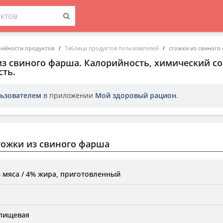
рийности продуктов
Таблица продуктов пользователей
стожки из свиного
из свиного фарша
. Калорийность, химический со
ть.
ьзователем
в приложении
Мой здоровый рацион
.
тожки из свиного фарша
 мяса / 4% жира, приготовленный
 пищевая