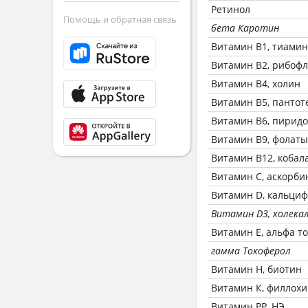
Ретинол
Помощь и обратная связь
бета Каротин
Витамин В1, тиамин
Витамин В2, рибоф
Витамин В4, холин
Витамин В5, пантот
Витамин В6, пирид
Витамин В9, фолаты
Витамин В12, кобал
Витамин C, аскорби
Витамин D, кальци
Витамин D3, холека
Витамин Е, альфа т
гамма Токоферол
Витамин Н, биотин
Витамин К, филлох
Витамин РР, НЭ