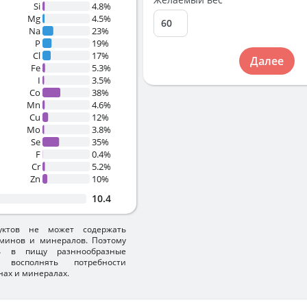
Si
4.8%
Mg
4.5%
Na
23%
P
19%
Cl
17%
Далее
Fe
5.3%
I
3.5%
Co
38%
Mn
4.6%
Cu
12%
Mo
3.8%
Se
35%
F
0.4%
Cr
5.2%
Zn
10%
10.4
уктов не может содержать
минов и минералов. Поэтому
ть в пищу разннообразные
 восполнять потребности
нах и минералах.