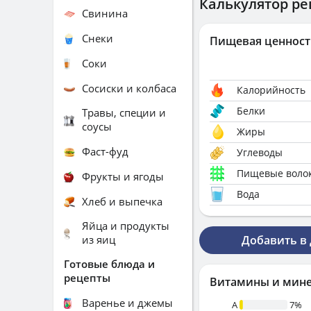
Калькулятор ре
Свинина
Снеки
Пищевая ценност
Соки
Сосиски и колбаса
Калорийность
Белки
Травы, специи и
соусы
Жиры
Фаст-фуд
Углеводы
Пищевые воло
Фрукты и ягоды
Вода
Хлеб и выпечка
Яйца и продукты
из яиц
Добавить в
Готовые блюда и
рецепты
Витамины и мин
Варенье и джемы
A
7%