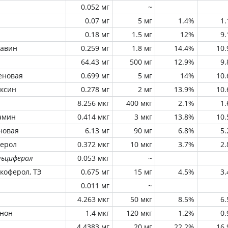
0.052 мг
~
0.07 мг
5 мг
1.4%
1
0.18 мг
1.5 мг
12%
9
лавин
0.259 мг
1.8 мг
14.4%
10
64.43 мг
500 мг
12.9%
9
еновая
0.699 мг
5 мг
14%
10
оксин
0.278 мг
2 мг
13.9%
10
8.256 мкг
400 мкг
2.1%
1
амин
0.414 мкг
3 мкг
13.8%
10
новая
6.13 мг
90 мг
6.8%
5
ферол
0.372 мкг
10 мкг
3.7%
2
льциферол
0.053 мкг
~
окоферол, ТЭ
0.675 мг
15 мг
4.5%
3
0.011 мг
~
4.263 мкг
50 мкг
8.5%
6
инон
1.4 мкг
120 мкг
1.2%
0
4.4383 мг
20 мг
22.2%
16