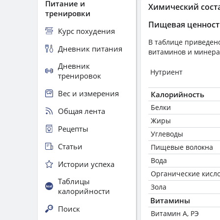
Питание и
Химический сост
тренировки
Пищевая ценност
Курс похудения
В таблице приведено
Дневник питания
витаминов и минера
Дневник
Нутриент
тренировок
Вес и измерения
Калорийность
Белки
Общая лента
Жиры
Рецепты
Углеводы
Статьи
Пищевые волокна
Вода
Истории успеха
Органические кисл
Таблицы
Зола
калорийности
Витамины
Поиск
Витамин А, РЭ