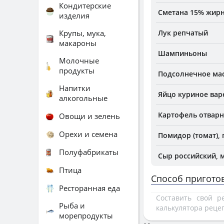
Кондитерские
Сметана 15% жир
изделия
Крупы, мука,
Лук репчатый
макароны
Шампиньоны
Молочные
продукты
Подсолнечное ма
Напитки
Яйцо куриное вар
алкогольные
Картофель отварн
Овощи и зелень
Орехи и семена
Помидор (томат),
Полуфабрикаты
Сыр российский, м.
Птица
Способ пригото
Ресторанная еда
Составить свой 
Рыба и
калькулятора реце
морепродукты