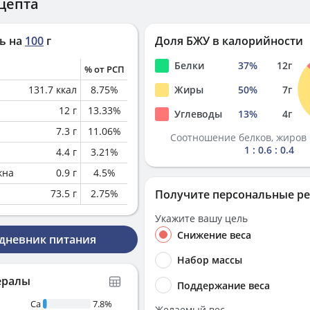
цепта
ь на
100
г
Доля БЖУ в калорийности
Белки
37
%
12
г
% от РСП
131.7
ккал
8.75
%
Жиры
50
%
7
г
12
г
13.33
%
Углеводы
13
%
4
г
7.3
г
11.06
%
Соотношение белков, жиров 
1 : 0.6 : 0.4
4.4
г
3.21
%
кна
0.9
г
4.5
%
73.5
г
2.75
%
Получите персональные р
Укажите вашу цель
Снижение веса
 дневник питания
Набор массы
ералы
Поддержание веса
Ca
7.8%
Желаемый вес