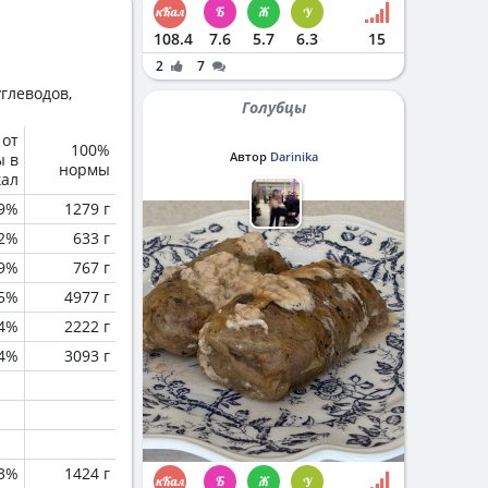
108.4
7.6
5.7
6.3
15
2
7
глеводов,
Голубцы
 от
100%
Автор
Darinika
ы в
нормы
кал
.9%
1279 г
2%
633 г
.9%
767 г
.5%
4977 г
.4%
2222 г
.4%
3093 г
.3%
1424 г