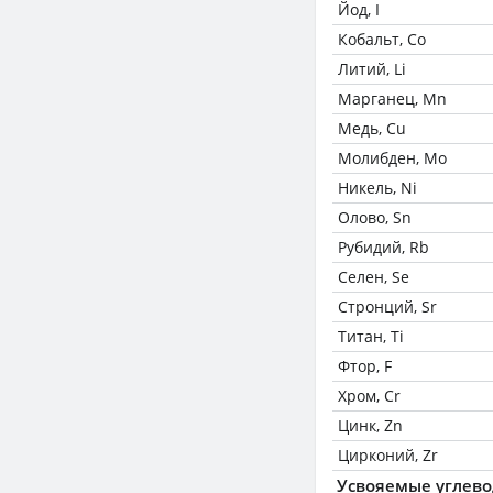
Йод, I
Кобальт, Co
Литий, Li
Марганец, Mn
Медь, Cu
Молибден, Mo
Никель, Ni
Олово, Sn
Рубидий, Rb
Селен, Se
Стронций, Sr
Титан, Ti
Фтор, F
Хром, Cr
Цинк, Zn
Цирконий, Zr
Усвояемые углев