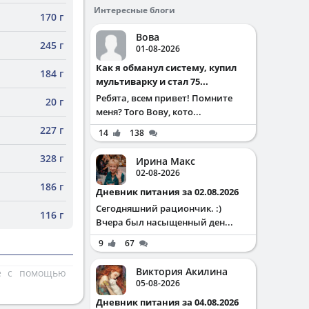
Интересные блоги
170 г
Вова
245 г
01-08-2026
Как я обманул систему, купил
184 г
мультиварку и стал 75...
Ребята, всем привет! Помните
20 г
меня? Того Вову, кото...
227 г
14
138
328 г
Ирина Макс
02-08-2026
186 г
Дневник питания за 02.08.2026
Сегодняшний рациончик. :)
116 г
Вчера был насыщенный ден...
9
67
Виктория Акилина
те с помощью
05-08-2026
Дневник питания за 04.08.2026