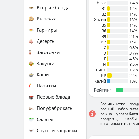
b-car
1.4%
Вторые блюда
В1
12%
B2
14%
Выпечка
Холин
13%
B5
14%
Гарниры
B6
14%
B9
2.1%
Десерты
B12
14%
C
6.8%
Заготовки
D
3.7%
E
4.5%
Закуски
H
8.5%
вит.К
1.2%
Каши
PP
22%
Калий
13%
Напитки
Рейтинг
Первые блюда
Большинство прод
Полуфабрикаты
полный набор вита
важно употребля
Салаты
продукты, чтобы
организма в витами
Соусы и заправки