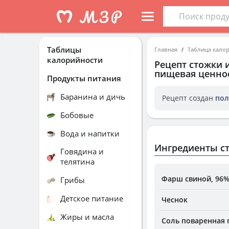
Таблицы
Главная
Таблица кало
калорийности
Рецепт
стожки 
пищевая ценнос
Продукты питания
Баранина и дичь
Рецепт создан
пол
Бобовые
Вода и напитки
Ингредиенты с
Говядина и
телятина
Фарш свиной, 96%
Грибы
Детское питание
Чеснок
Жиры и масла
Соль поваренная