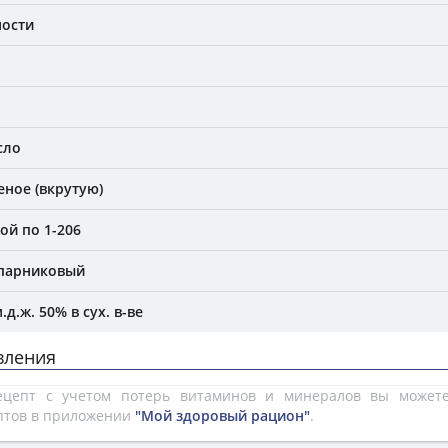
ности
сло
еное (вкрутую)
ой по 1-206
 парниковый
д.ж. 50% в сух. в-ве
вления
рецепт с учетом потерь витаминов и минералов вы може
птов в приложении
"Мой здоровый рацион"
.