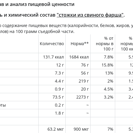
ав и анализ пищевой ценности
ь и химический состав
"стожки из свиного фарша"
.
 содержание пищевых веществ (калорийности, белков, жиров, у
лов) на
100 грамм
съедобной части.
% от
%
Количество
Норма**
нормы в
норм
100 г
100 к
131.7 ккал
1684 ккал
7.8%
5
12 г
76 г
15.8%
1
7.3 г
56 г
13%
9
4.4 г
219 г
2%
1
0.9 г
20 г
4.5%
3
73.5 г
2273 г
3.2%
2
оты
0.2 г
~
1.8 г
~
63.2 мкг
900 мкг
7%
5