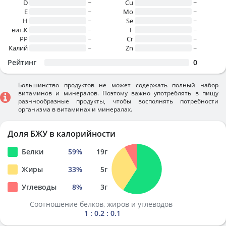
D
~
Cu
~
E
~
Mo
~
H
~
Se
~
вит.К
~
F
~
PP
~
Cr
~
Калий
~
Zn
~
Рейтинг
0
Большинство продуктов не может содержать полный набор
витаминов и минералов. Поэтому важно употреблять в пищу
разннообразные продукты, чтобы восполнять потребности
организма в витаминах и минералах.
Доля БЖУ в калорийности
Белки
59
%
19
г
Жиры
33
%
5
г
Углеводы
8
%
3
г
Соотношение белков, жиров и углеводов
1 : 0.2 : 0.1