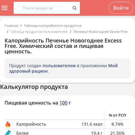
Войти
Главная
Таблица калорийности продуктов
Таблица продуктов пользователей
Печенье Новогоднее Excess Free
Калорийность
Печенье Новогоднее Excess
Free
. Химический состав и пищевая
ценность.
Продукт создан
пользователем
в приложении
Мой
здоровый рацион
.
Калькулятор продукта
Пищевая ценность на
100
г
% от РСП
Калорийность
131.6
ккал
8.74
%
Белки
19.4
г
21.56
%