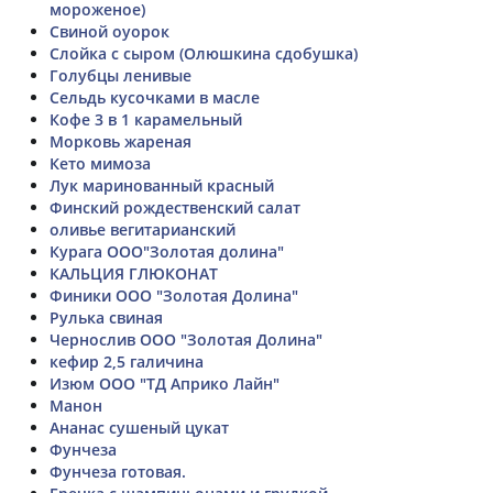
мороженое)
Свиной оуорок
Слойка с сыром (Олюшкина сдобушка)
Голубцы ленивые
Сельдь кусочками в масле
Кофе 3 в 1 карамельный
Морковь жареная
Кето мимоза
Лук маринованный красный
Финский рождественский салат
оливье вегитарианский
Курага ООО"Золотая долина"
КАЛЬЦИЯ ГЛЮКОНАТ
Финики ООО "Золотая Долина"
Рулька свиная
Чернослив ООО "Золотая Долина"
кефир 2,5 галичина
Изюм ООО "ТД Априко Лайн"
Манон
Ананас сушеный цукат
Фунчеза
Фунчеза готовая.