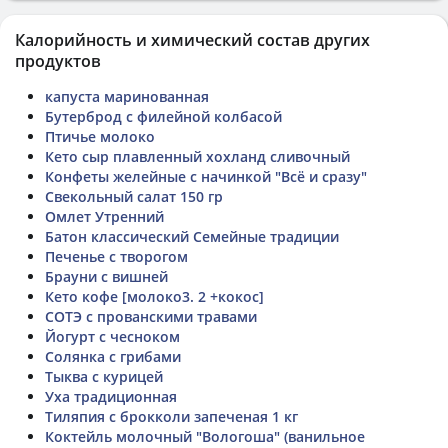
Калорийность и химический состав других
продуктов
капуста маринованная
Бутерброд с филейной колбасой
Птичье молоко
Кето сыр плавленный хохланд сливочный
Конфеты желейные с начинкой "Всё и сразу"
Свекольный салат 150 гр
Омлет Утренний
Батон классический Семейные традиции
Печенье с творогом
Брауни с вишней
Кето кофе [молоко3. 2 +кокос]
СОТЭ с прованскими травами
Йогурт с чесноком
Солянка с грибами
Тыква с курицей
Уха традиционная
Тиляпия с брокколи запеченая 1 кг
Коктейль молочный "Вологоша" (ванильное