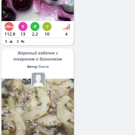
112.8
13
2.2
10
4
5
3
Жареный кабачок с
творогом и базиликом
Автор
Ольга