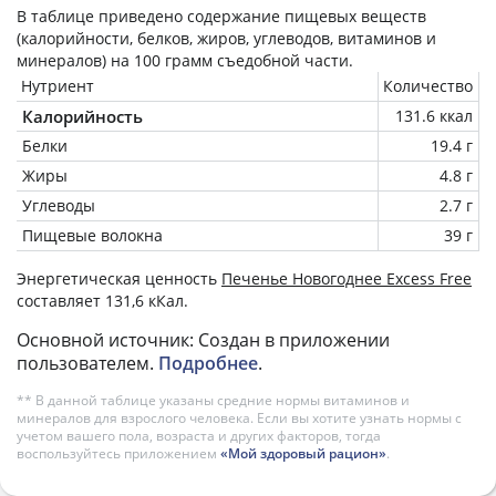
В таблице приведено содержание пищевых веществ
(калорийности, белков, жиров, углеводов, витаминов и
минералов) на
100 грамм
съедобной части.
Нутриент
Количество
Калорийность
131.6 ккал
Белки
19.4 г
Жиры
4.8 г
Углеводы
2.7 г
Пищевые волокна
39 г
Энергетическая ценность
Печенье Новогоднее Excess Free
составляет 131,6 кКал.
Основной источник: Создан в приложении
пользователем.
Подробнее
.
** В данной таблице указаны средние нормы витаминов и
минералов для взрослого человека. Если вы хотите узнать нормы с
учетом вашего пола, возраста и других факторов, тогда
воспользуйтесь приложением
«Мой здоровый рацион»
.