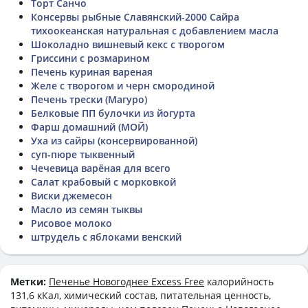
Торт Санчо
Консервы рыбные Славянский-2000 Сайра
тихоокеанская натуральная с добавлением масла
Шоколадно вишневый кекс с творогом
Гриссини с розмарином
Печень куриная вареная
Желе с творогом и черн смородиной
Печень трески (Магуро)
Белковые ПП булочки из йогурта
Фарш домашний (МОЙ)
Уха из сайры (консервированной)
суп-пюре тыквенный
Чечевица варёная для всего
Салат крабовый с морковкой
Виски джемесон
Масло из семян тыквы
Рисовое молоко
штрудель с яблоками венский
Метки:
Печенье Новогоднее Excess Free
калорийность
131,6 кКал, химический состав, питательная ценность,