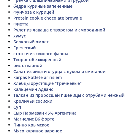
Гречка с шампиньонами и грудкой
бедра куриные запеченные
Фунчоза с курицей
Protein cookie chocolate brownie
Фиетта
Рулет из лаваша с творогом и смородиной
хумус
Белковый омлет
Греческий
стожки из свиного фарша
Творог обезжиренный
рис отварной
Салат из яйца и огурца с луком и сметаной
karpas kotlete ar rīsiem
Хлебцы хрустящие "Гречневые"
Кальцемин Адванс
Талкан из проросшей пшеницы с отрубями нежный
Кроличьи сосиски
Суп
Сыр Пармезан 45% Аргентина
Магнелис B6 форте
Пинно крымское
Мясо куриное вареное