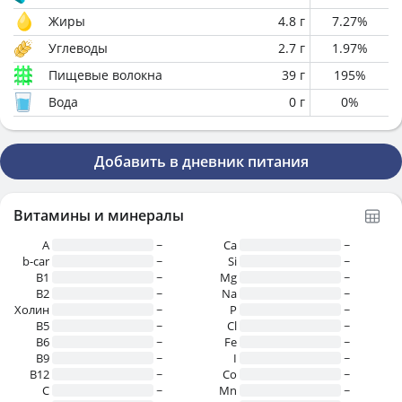
Жиры
4.8
г
7.27
%
Углеводы
2.7
г
1.97
%
Пищевые волокна
39
г
195
%
Вода
0
г
0
%
Добавить в дневник питания
Витамины и минералы
A
~
Ca
~
b-car
~
Si
~
В1
~
Mg
~
B2
~
Na
~
Холин
~
P
~
B5
~
Cl
~
B6
~
Fe
~
B9
~
I
~
B12
~
Co
~
C
~
Mn
~