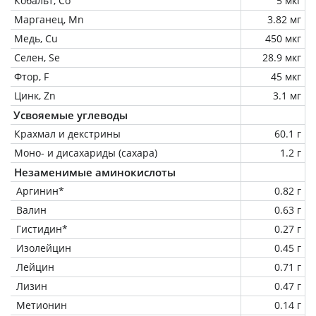
Кобальт, Co
5 мкг
Марганец, Mn
3.82 мг
Медь, Cu
450 мкг
Селен, Se
28.9 мкг
Фтор, F
45 мкг
Цинк, Zn
3.1 мг
Усвояемые углеводы
Крахмал и декстрины
60.1 г
Моно- и дисахариды (сахара)
1.2 г
Незаменимые аминокислоты
Аргинин*
0.82 г
Валин
0.63 г
Гистидин*
0.27 г
Изолейцин
0.45 г
Лейцин
0.71 г
Лизин
0.47 г
Метионин
0.14 г