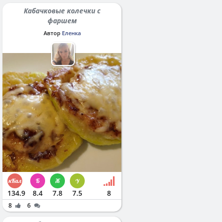
Кабачковые колечки с
фаршем
Автор
Еленка
134.9
8.4
7.8
7.5
8
8
6