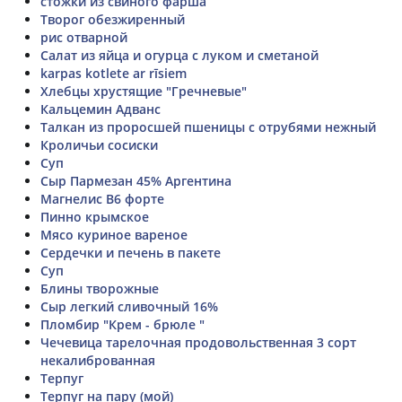
стожки из свиного фарша
Творог обезжиренный
рис отварной
Салат из яйца и огурца с луком и сметаной
karpas kotlete ar rīsiem
Хлебцы хрустящие "Гречневые"
Кальцемин Адванс
Талкан из проросшей пшеницы с отрубями нежный
Кроличьи сосиски
Суп
Сыр Пармезан 45% Аргентина
Магнелис B6 форте
Пинно крымское
Мясо куриное вареное
Сердечки и печень в пакете
Суп
Блины творожные
Сыр легкий сливочный 16%
Пломбир "Крем - брюле "
Чечевица тарелочная продовольственная 3 сорт
некалиброванная
Терпуг
Терпуг на пару (мой)