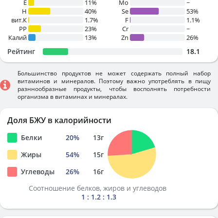
E
11%
Mo
~
H
40%
Se
53%
вит.К
1.7%
F
1.1%
PP
23%
Cr
~
Калий
13%
Zn
26%
Рейтинг
18.1
Большинство продуктов не может содержать полный набор
витаминов и минералов. Поэтому важно употреблять в пищу
разннообразные продукты, чтобы восполнять потребности
организма в витаминах и минералах.
Доля БЖУ в калорийности
Белки
20
%
13
г
Жиры
54
%
15
г
Углеводы
26
%
16
г
Соотношение белков, жиров и углеводов
1 : 1.2 : 1.3