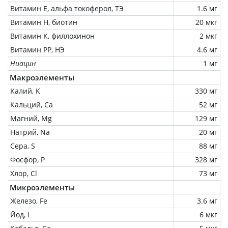
Витамин Е, альфа токоферол, ТЭ
1.6 мг
Витамин Н, биотин
20 мкг
Витамин К, филлохинон
2 мкг
Витамин РР, НЭ
4.6 мг
Ниацин
1 мг
Макроэлементы
Калий, K
330 мг
Кальций, Ca
52 мг
Магний, Mg
129 мг
Натрий, Na
20 мг
Сера, S
88 мг
Фосфор, P
328 мг
Хлор, Cl
73 мг
Микроэлементы
Железо, Fe
3.6 мг
Йод, I
6 мкг