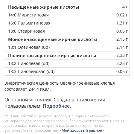
Насыщенные жирные кислоты
1.4 г
14:0 Миристиновая
0.02 г
16:0 Пальмитиновая
1.31 г
18:0 Стеариновая
0.06 г
Мононенасыщенные жирные кислоты
2.15 г
18:1 Олеиновая (ud)
2.14 г
Полиненасыщенные жирные кислоты
2.33 г
18:2 Линолевая (ud)
2.28 г
18:3 Линоленовая (ud)
0.05 г
Энергетическая ценность
Овсяно-гречневые хлопья
составляет 244,4 кКал.
Основной источник: Создан в приложении
пользователем.
Подробнее
.
** В данной таблице указаны средние нормы витаминов и
минералов для взрослого человека. Если вы хотите узнать нормы с
учетом вашего пола, возраста и других факторов, тогда
воспользуйтесь приложением
«Мой здоровый рацион»
.