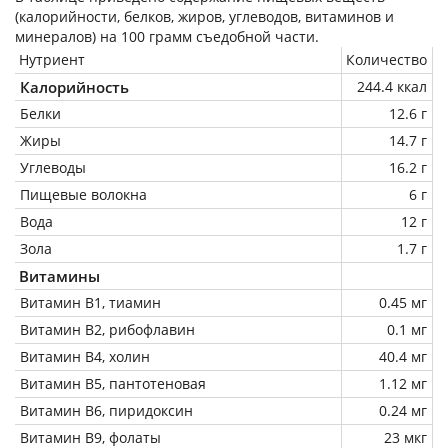
(калорийности, белков, жиров, углеводов, витаминов и
минералов) на
100 грамм
съедобной части.
Нутриент
Количество
Калорийность
244.4 ккал
Белки
12.6 г
Жиры
14.7 г
Углеводы
16.2 г
Пищевые волокна
6 г
Вода
12 г
Зола
1.7 г
Витамины
Витамин В1, тиамин
0.45 мг
Витамин В2, рибофлавин
0.1 мг
Витамин В4, холин
40.4 мг
Витамин В5, пантотеновая
1.12 мг
Витамин В6, пиридоксин
0.24 мг
Витамин В9, фолаты
23 мкг