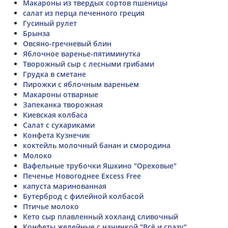
Макароны из твердых сортов пшеницы
салат из перца печенного греция
Гусиный рулет
Брынза
Овсяно-гречневый блин
Яблочное варенье-пятиминутка
Творожный сыр с лесными грибами
Грудка в сметане
Пирожки с яблочным вареньем
Макароны отварные
Запеканка творожная
Киевская колбаса
Салат с сухариками
Конфета Кузнечик
коктейль молочный банан и смородина
Молоко
Вафельные трубочки Яшкино "Ореховые"
Печенье Новогоднее Excess Free
капуста маринованная
Бутерброд с филейной колбасой
Птичье молоко
Кето сыр плавленный хохланд сливочный
Конфеты желейные с начинкой "Всё и сразу"