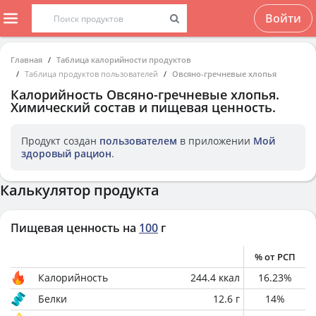
Войти
Главная
Таблица калорийности продуктов
Таблица продуктов пользователей
Овсяно-гречневые хлопья
Калорийность
Овсяно-гречневые хлопья
.
Химический состав и пищевая ценность.
Продукт создан
пользователем
в приложении
Мой
здоровый рацион
.
Калькулятор продукта
Пищевая ценность на
100
г
% от РСП
Калорийность
244.4
ккал
16.23
%
Белки
12.6
г
14
%