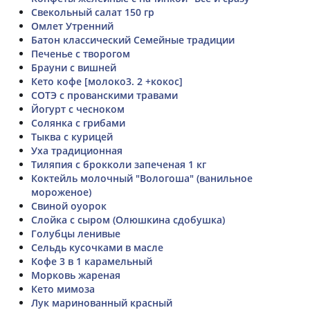
Свекольный салат 150 гр
Омлет Утренний
Батон классический Семейные традиции
Печенье с творогом
Брауни с вишней
Кето кофе [молоко3. 2 +кокос]
СОТЭ с прованскими травами
Йогурт с чесноком
Солянка с грибами
Тыква с курицей
Уха традиционная
Тиляпия с брокколи запеченая 1 кг
Коктейль молочный "Вологоша" (ванильное
мороженое)
Свиной оуорок
Слойка с сыром (Олюшкина сдобушка)
Голубцы ленивые
Сельдь кусочками в масле
Кофе 3 в 1 карамельный
Морковь жареная
Кето мимоза
Лук маринованный красный