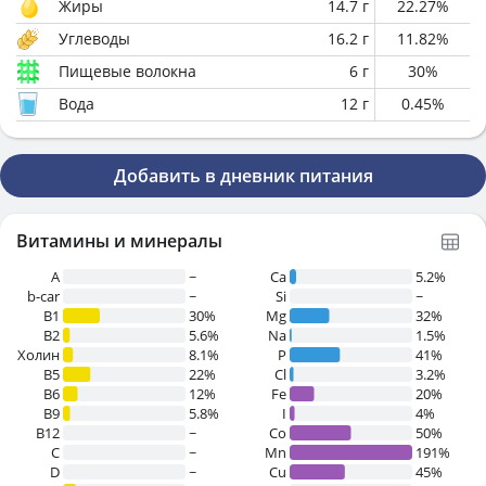
Жиры
14.7
г
22.27
%
Углеводы
16.2
г
11.82
%
Пищевые волокна
6
г
30
%
Вода
12
г
0.45
%
Добавить в дневник питания
Витамины и минералы
A
~
Ca
5.2%
b-car
~
Si
~
В1
30%
Mg
32%
B2
5.6%
Na
1.5%
Холин
8.1%
P
41%
B5
22%
Cl
3.2%
B6
12%
Fe
20%
B9
5.8%
I
4%
B12
~
Co
50%
C
~
Mn
191%
D
~
Cu
45%