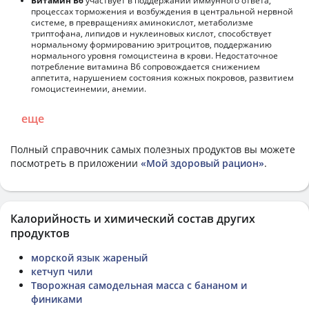
Витамин В6
участвует в поддержании иммунного ответа,
процессах торможения и возбуждения в центральной нервной
системе, в превращениях аминокислот, метаболизме
триптофана, липидов и нуклеиновых кислот, способствует
нормальному формированию эритроцитов, поддержанию
нормального уровня гомоцистеина в крови. Недостаточное
потребление витамина В6 сопровождается снижением
аппетита, нарушением состояния кожных покровов, развитием
гомоцистеинемии, анемии.
еще
Полный справочник самых полезных продуктов вы можете
посмотреть в приложении
«Мой здоровый рацион»
.
Калорийность и химический состав других
продуктов
морской язык жареный
кетчуп чили
Творожная самодельная масса с бананом и
финиками