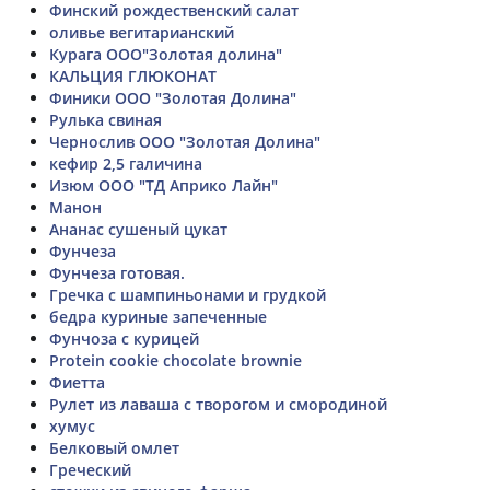
Финский рождественский салат
оливье вегитарианский
Курага ООО"Золотая долина"
КАЛЬЦИЯ ГЛЮКОНАТ
Финики ООО "Золотая Долина"
Рулька свиная
Чернослив ООО "Золотая Долина"
кефир 2,5 галичина
Изюм ООО "ТД Априко Лайн"
Манон
Ананас сушеный цукат
Фунчеза
Фунчеза готовая.
Гречка с шампиньонами и грудкой
бедра куриные запеченные
Фунчоза с курицей
Protein cookie chocolate brownie
Фиетта
Рулет из лаваша с творогом и смородиной
хумус
Белковый омлет
Греческий