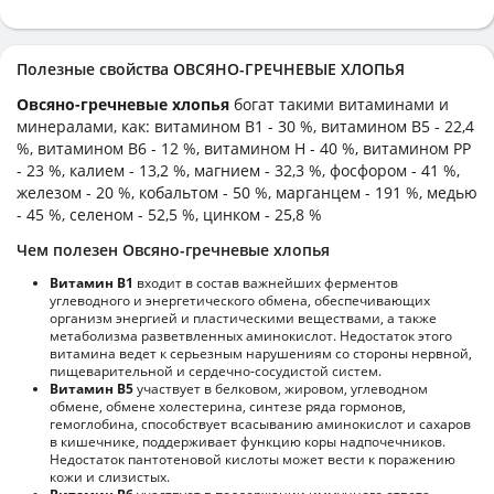
Полезные свойства ОВСЯНО-ГРЕЧНЕВЫЕ ХЛОПЬЯ
Овсяно-гречневые хлопья
богат такими витаминами и
минералами, как: витамином B1 - 30 %, витамином B5 - 22,4
%, витамином B6 - 12 %, витамином H - 40 %, витамином PP
- 23 %, калием - 13,2 %, магнием - 32,3 %, фосфором - 41 %,
железом - 20 %, кобальтом - 50 %, марганцем - 191 %, медью
- 45 %, селеном - 52,5 %, цинком - 25,8 %
Чем полезен Овсяно-гречневые хлопья
Витамин В1
входит в состав важнейших ферментов
углеводного и энергетического обмена, обеспечивающих
организм энергией и пластическими веществами, а также
метаболизма разветвленных аминокислот. Недостаток этого
витамина ведет к серьезным нарушениям со стороны нервной,
пищеварительной и сердечно-сосудистой систем.
Витамин В5
участвует в белковом, жировом, углеводном
обмене, обмене холестерина, синтезе ряда гормонов,
гемоглобина, способствует всасыванию аминокислот и сахаров
в кишечнике, поддерживает функцию коры надпочечников.
Недостаток пантотеновой кислоты может вести к поражению
кожи и слизистых.