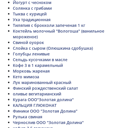
Йогурт с чесноком
Солянка с грибами
Тыква с курицей
Уха традиционная
Тиляпия с брокколи запеченая 1 кг
Коктейль молочный "Вологоша" (ванильное
мороженое)
Свиной оуорок
Слойка с сыром (Олюшкина сдобушка)
Голубцы ленивые
Сельдь кусочками в масле
Кофе 3 в 1 карамельный
Морковь жареная
Кето мимоза
Лук маринованный красный
Финский рождественский салат
оливье вегитарианский
Курага ООО"Золотая долина"
КАЛЬЦИЯ ГЛЮКОНАТ
Финики ООО "Золотая Долина"
Рулька свиная
Чернослив ООО "Золотая Долина"