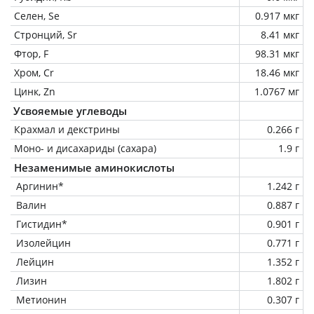
Селен, Se
0.917 мкг
Стронций, Sr
8.41 мкг
Фтор, F
98.31 мкг
Хром, Cr
18.46 мкг
Цинк, Zn
1.0767 мг
Усвояемые углеводы
Крахмал и декстрины
0.266 г
Моно- и дисахариды (сахара)
1.9 г
Незаменимые аминокислоты
Аргинин*
1.242 г
Валин
0.887 г
Гистидин*
0.901 г
Изолейцин
0.771 г
Лейцин
1.352 г
Лизин
1.802 г
Метионин
0.307 г