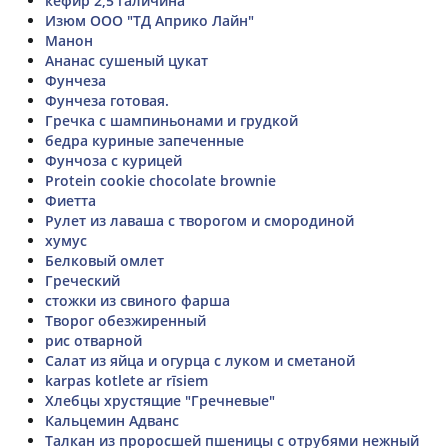
кефир 2,5 галичина
Изюм ООО "ТД Априко Лайн"
Манон
Ананас сушеный цукат
Фунчеза
Фунчеза готовая.
Гречка с шампиньонами и грудкой
бедра куриные запеченные
Фунчоза с курицей
Protein cookie chocolate brownie
Фиетта
Рулет из лаваша с творогом и смородиной
хумус
Белковый омлет
Греческий
стожки из свиного фарша
Творог обезжиренный
рис отварной
Салат из яйца и огурца с луком и сметаной
karpas kotlete ar rīsiem
Хлебцы хрустящие "Гречневые"
Кальцемин Адванс
Талкан из проросшей пшеницы с отрубями нежный