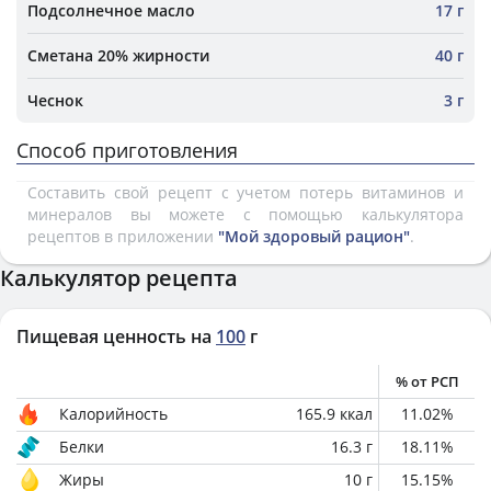
Подсолнечное масло
17 г
Сметана 20% жирности
40 г
Чеснок
3 г
Способ приготовления
Составить свой рецепт с учетом потерь витаминов и
минералов вы можете с помощью калькулятора
рецептов в приложении
"Мой здоровый рацион"
.
Калькулятор рецепта
Пищевая ценность на
100
г
% от РСП
Калорийность
165.9
ккал
11.02
%
Белки
16.3
г
18.11
%
Жиры
10
г
15.15
%