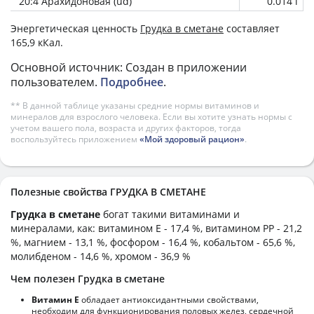
20:4 Арахидоновая (ud)
0.014 г
Энергетическая ценность
Грудка в сметане
составляет
165,9 кКал.
Основной источник: Создан в приложении
пользователем.
Подробнее
.
** В данной таблице указаны средние нормы витаминов и
минералов для взрослого человека. Если вы хотите узнать нормы с
учетом вашего пола, возраста и других факторов, тогда
воспользуйтесь приложением
«Мой здоровый рацион»
.
Полезные свойства ГРУДКА В СМЕТАНЕ
Грудка в сметане
богат такими витаминами и
минералами, как: витамином E - 17,4 %, витамином PP - 21,2
%, магнием - 13,1 %, фосфором - 16,4 %, кобальтом - 65,6 %,
молибденом - 14,6 %, хромом - 36,9 %
Чем полезен Грудка в сметане
Витамин Е
обладает антиоксидантными свойствами,
необходим для функционирования половых желез, сердечной