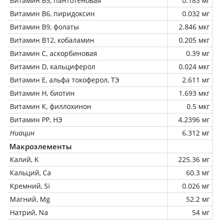
Витамин В5, пантотеновая
0.183 мг
Витамин В6, пиридоксин
0.032 мг
Витамин В9, фолаты
2.846 мкг
Витамин В12, кобаламин
0.205 мкг
Витамин C, аскорбиновая
0.39 мг
Витамин D, кальциферол
0.024 мкг
Витамин Е, альфа токоферол, ТЭ
2.611 мг
Витамин Н, биотин
1.693 мкг
Витамин К, филлохинон
0.5 мкг
Витамин РР, НЭ
4.2396 мг
Ниацин
6.312 мг
Макроэлементы
Калий, K
225.36 мг
Кальций, Ca
60.3 мг
Кремний, Si
0.026 мг
Магний, Mg
52.2 мг
Натрий, Na
54 мг