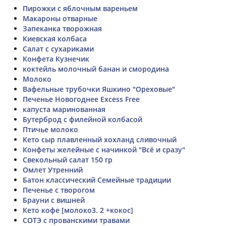
Пирожки с яблочным вареньем
Макароны отварные
Запеканка творожная
Киевская колбаса
Салат с сухариками
Конфета Кузнечик
коктейль молочный банан и смородина
Молоко
Вафельные трубочки Яшкино "Ореховые"
Печенье Новогоднее Excess Free
капуста маринованная
Бутерброд с филейной колбасой
Птичье молоко
Кето сыр плавленный хохланд сливочный
Конфеты желейные с начинкой "Всё и сразу"
Свекольный салат 150 гр
Омлет Утренний
Батон классический Семейные традиции
Печенье с творогом
Брауни с вишней
Кето кофе [молоко3. 2 +кокос]
СОТЭ с прованскими травами