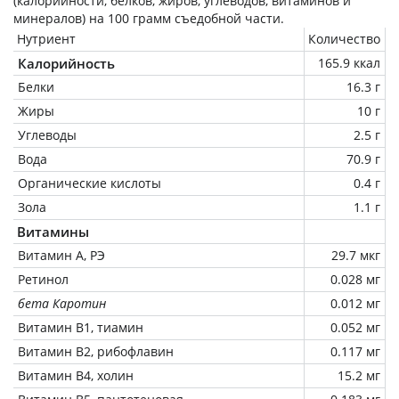
(калорийности, белков, жиров, углеводов, витаминов и
минералов) на
100 грамм
съедобной части.
Нутриент
Количество
Калорийность
165.9 ккал
Белки
16.3 г
Жиры
10 г
Углеводы
2.5 г
Вода
70.9 г
Органические кислоты
0.4 г
Зола
1.1 г
Витамины
Витамин А, РЭ
29.7 мкг
Ретинол
0.028 мг
бета Каротин
0.012 мг
Витамин В1, тиамин
0.052 мг
Витамин В2, рибофлавин
0.117 мг
Витамин В4, холин
15.2 мг