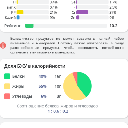
H
3.4%
Se
1.7%
вит.К
0.4%
F
2.5%
PP
21%
Cr
37%
Калий
9%
Zn
9%
Рейтинг
10.2
Большинство продуктов не может содержать полный набор
витаминов и минералов. Поэтому важно употреблять в пищу
разннообразные продукты, чтобы восполнять потребности
организма в витаминах и минералах.
Доля БЖУ в калорийности
Белки
40
%
16
г
Жиры
55
%
10
г
Углеводы
6
%
3
г
Соотношение белков, жиров и углеводов
1 : 0.6 : 0.2