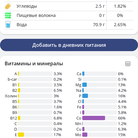
Углеводы
2.5
г
1.82
%
Пищевые волокна
0
г
0
%
Вода
70.9
г
2.65
%
Добавить в дневник питания
Витамины и минералы
A
3.3%
Ca
6%
b-car
0.2%
Si
0.1%
В1
3.5%
Mg
13%
B2
6.5%
Na
4.2%
Холин
3%
P
16%
B5
3.7%
Cl
4.4%
B6
1.6%
Fe
5.1%
B9
0.7%
I
5.8%
B12
6.8%
Co
66%
C
0.4%
Mn
1.2%
D
0.2%
Cu
6.3%
E
17%
Mo
15%