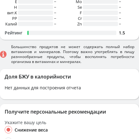
E
~
Mo
~
H
~
Se
~
вит.К
~
F
~
PP
~
Cr
~
Калий
~
Zn
~
Рейтинг
1.5
Большинство продуктов не может содержать полный набор
витаминов и минералов. Поэтому важно употреблять в пищу
разннообразные продукты, чтобы восполнять потребности
организма в витаминах и минералах.
Доля БЖУ в калорийности
Нет данных для построения отчета
Получите персональные рекомендации
Укажите вашу цель
Снижение веса