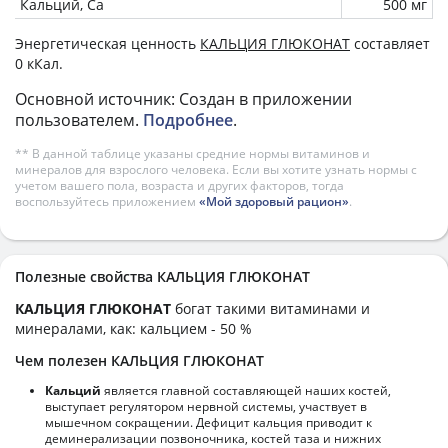
Кальций, Ca
500 мг
Энергетическая ценность
КАЛЬЦИЯ ГЛЮКОНАТ
составляет
0 кКал.
Основной источник: Создан в приложении
пользователем.
Подробнее
.
** В данной таблице указаны средние нормы витаминов и
минералов для взрослого человека. Если вы хотите узнать нормы с
учетом вашего пола, возраста и других факторов, тогда
воспользуйтесь приложением
«Мой здоровый рацион»
.
Полезные свойства КАЛЬЦИЯ ГЛЮКОНАТ
КАЛЬЦИЯ ГЛЮКОНАТ
богат такими витаминами и
минералами, как: кальцием - 50 %
Чем полезен КАЛЬЦИЯ ГЛЮКОНАТ
Кальций
является главной составляющей наших костей,
выступает регулятором нервной системы, участвует в
мышечном сокращении. Дефицит кальция приводит к
деминерализации позвоночника, костей таза и нижних