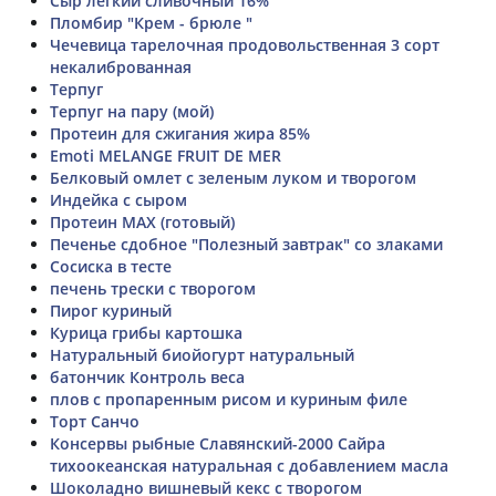
Сыр легкий сливочный 16%
Пломбир "Крем - брюле "
Чечевица тарелочная продовольственная 3 сорт
некалиброванная
Терпуг
Терпуг на пару (мой)
Протеин для сжигания жира 85%
Emoti MELANGE FRUIT DE MER
Белковый омлет с зеленым луком и творогом
Индейка с сыром
Протеин MAX (готовый)
Печенье сдобное "Полезный завтрак" со злаками
Сосиска в тесте
печень трески с творогом
Пирог куриный
Курица грибы картошка
Натуральный биойогурт натуральный
батончик Контроль веса
плов с пропаренным рисом и куриным филе
Торт Санчо
Консервы рыбные Славянский-2000 Сайра
тихоокеанская натуральная с добавлением масла
Шоколадно вишневый кекс с творогом