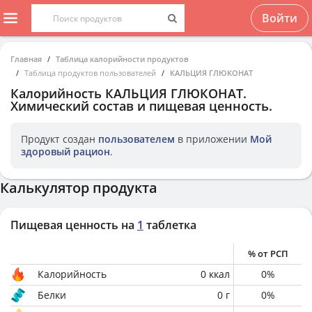
Войти
Главная
Таблица калорийности продуктов
Таблица продуктов пользователей
КАЛЬЦИЯ ГЛЮКОНАТ
Калорийность
КАЛЬЦИЯ ГЛЮКОНАТ
.
Химический состав и пищевая ценность.
Продукт создан
пользователем
в приложении
Мой
здоровый рацион
.
Калькулятор продукта
Пищевая ценность на
1
таблетка
% от РСП
Калорийность
0
ккал
0
%
Белки
0
г
0
%