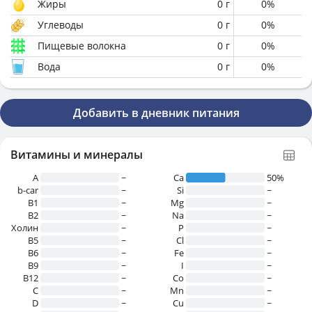
Жиры
0
г
0
%
Углеводы
0
г
0
%
Пищевые волокна
0
г
0
%
Вода
0
г
0
%
Добавить в дневник питания
Витамины и минералы
A
~
Ca
50%
b-car
~
Si
~
В1
~
Mg
~
B2
~
Na
~
Холин
~
P
~
B5
~
Cl
~
B6
~
Fe
~
B9
~
I
~
B12
~
Co
~
C
~
Mn
~
D
~
Cu
~