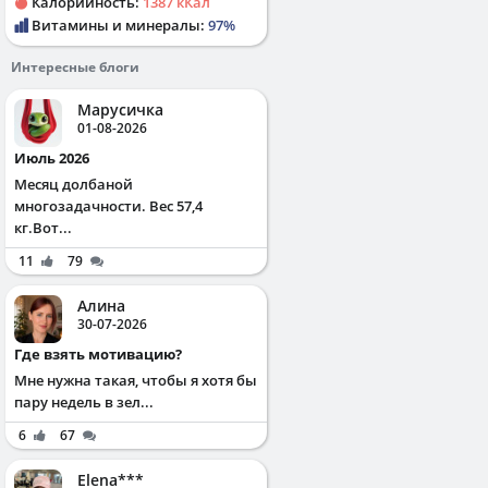
Калорийность:
1387 кКал
Витамины и минералы:
97%
Интересные блоги
Марусичка
01-08-2026
Июль 2026
Месяц долбаной
многозадачности. Вес 57,4
кг.Вот...
11
79
Алина
30-07-2026
Где взять мотивацию?
Мне нужна такая, чтобы я хотя бы
пару недель в зел...
6
67
Elena***