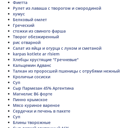
Фиетта
Рулет из лаваша с творогом и смородиной
хумус
Белковый омлет
Греческий
стожки из свиного фарша
Творог обезжиренный
рис отварной
Салат из яйца и огурца с луком и сметаной
karpas kotlete ar rīsiem
Хлебцы хрустящие "Гречневые"
Кальцемин Адванс
Талкан из проросшей пшеницы с отрубями нежный
Кроличьи сосиски
Суп
Сыр Пармезан 45% Аргентина
Магнелис B6 форте
Пинно крымское
Мясо куриное вареное
Сердечки и печень в пакете
Суп
Блины творожные