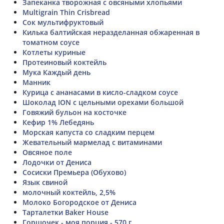
Запеканка творожная с овсяными хлопьями
Multigrain Thin Crisbread
Сок мультифруктовый
Килька балтийская неразделанная обжаренная в
томатном соусе
Котлеты куриные
Протеиновый коктейль
Мука Каждый день
Манник
Курица с ананасами в кисло-сладком соусе
Шоколад ION с цельными орехами большой
Говяжий бульон на косточке
Кефир 1% Лебедянь
Морская капуста со сладким перцем
Жевательный мармелад с витаминами
Овсяное поле
Лодочки от Дениса
Сосиски Премьера (Обухово)
Язык свиной
молочный коктейль, 2,5%
Молоко Богородское от Дениса
Тарталетки Baker House
Горшочек - моя порция - 570 г