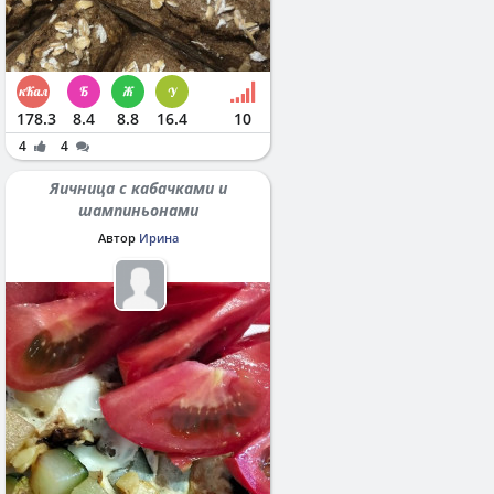
178.3
8.4
8.8
16.4
10
4
4
Яичница с кабачками и
шампиньонами
Автор
Ирина