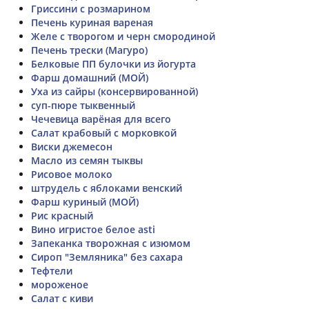
Гриссини с розмарином
Печень куриная вареная
Желе с творогом и черн смородиной
Печень трески (Магуро)
Белковые ПП булочки из йогурта
Фарш домашний (МОЙ)
Уха из сайры (консервированной)
суп-пюре тыквенный
Чечевица варёная для всего
Салат крабовый с морковкой
Виски джемесон
Масло из семян тыквы
Рисовое молоко
штрудель с яблоками венский
Фарш куриный (МОЙ)
Рис красный
Вино игристое белое asti
Запеканка творожная с изюмом
Сироп "Земляника" без сахара
Тефтели
мороженое
Салат с киви