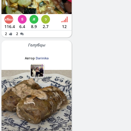
116.4
6.4
8.9
2.7
12
2
2
Голубцы
Автор
Darinika