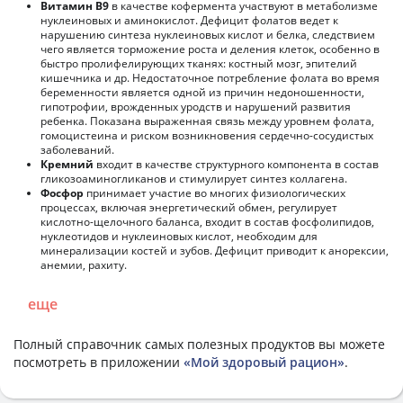
Витамин В9
в качестве кофермента участвуют в метаболизме
нуклеиновых и аминокислот. Дефицит фолатов ведет к
нарушению синтеза нуклеиновых кислот и белка, следствием
чего является торможение роста и деления клеток, особенно в
быстро пролифелирующих тканях: костный мозг, эпителий
кишечника и др. Недостаточное потребление фолата во время
беременности является одной из причин недоношенности,
гипотрофии, врожденных уродств и нарушений развития
ребенка. Показана выраженная связь между уровнем фолата,
гомоцистеина и риском возникновения сердечно-сосудистых
заболеваний.
Кремний
входит в качестве структурного компонента в состав
гликозоаминогликанов и стимулирует синтез коллагена.
Фосфор
принимает участие во многих физиологических
процессах, включая энергетический обмен, регулирует
кислотно-щелочного баланса, входит в состав фосфолипидов,
нуклеотидов и нуклеиновых кислот, необходим для
минерализации костей и зубов. Дефицит приводит к анорексии,
анемии, рахиту.
еще
Полный справочник самых полезных продуктов вы можете
посмотреть в приложении
«Мой здоровый рацион»
.