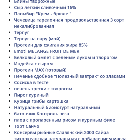
Блины творожные
Сыр легкий сливочный 16%
Пломбир "Крем - брюле "
Чечевица тарелочная продовольственная 3 сорт
некалиброванная
Терпуг
Терпуг на пару (мой)
Протеин для сжигания жира 85%
Emoti MELANGE FRUIT DE MER
Белковый омлет с зеленым луком и творогом
Индейка с сыром
Протеин MAX (готовый)
Печенье сдобное "Полезный завтрак" со злаками
Сосиска в тесте
печень трески с творогом
Пирог куриный
Курица грибы картошка
Натуральный биойогурт натуральный
батончик Контроль веса
плов с пропаренным рисом и куриным филе
Торт Санчо
Консервы рыбные Славянский-2000 Сайра
тихоокеанская натуральная с добавлением масла