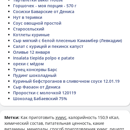
Горшочек - моя порция - 570 г
Сосиски Баварские от Дениса
Нут в терияки
Соус овощной простой
Старосельский
Котлеты куриные
Сыр мягкий с белой плесенью Камамбер (Левкадии)
Салат с курицей и пекинск капуст
Оливье 12 января
Insalata tiepida polpo e patate
орехи с мёдом
Тунец консервы Барс
Пудинг шоколадный
Куриный бефстроганов в сливочном соусе 12.01.19
Сыр Фаоаон от Дениса
Проростки с молочкой 120119
Шоколад Бабаевский 75%
Метки:
Как приготовить
хумус
, калорийность 150,9 кКал,
химический состав, питательная ценность, какие
витамины, минералы, способ приготовления хумус, рецепт,