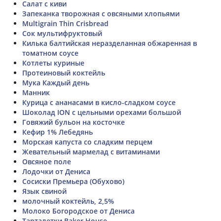
Салат с киви
Запеканка творожная с овсяными хлопьями
Multigrain Thin Crisbread
Сок мультифруктовый
Килька балтийская неразделанная обжаренная в
томатном соусе
Котлеты куриные
Протеиновый коктейль
Мука Каждый день
Манник
Курица с ананасами в кисло-сладком соусе
Шоколад ION с цельными орехами большой
Говяжий бульон на косточке
Кефир 1% Лебедянь
Морская капуста со сладким перцем
Жевательный мармелад с витаминами
Овсяное поле
Лодочки от Дениса
Сосиски Премьера (Обухово)
Язык свиной
молочный коктейль, 2,5%
Молоко Богородское от Дениса
Тарталетки Baker House