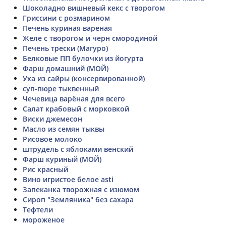
Шоколадно вишневый кекс с творогом
Гриссини с розмарином
Печень куриная вареная
Желе с творогом и черн смородиной
Печень трески (Магуро)
Белковые ПП булочки из йогурта
Фарш домашний (МОЙ)
Уха из сайры (консервированной)
суп-пюре тыквенный
Чечевица варёная для всего
Салат крабовый с морковкой
Виски джемесон
Масло из семян тыквы
Рисовое молоко
штрудель с яблоками венский
Фарш куриный (МОЙ)
Рис красный
Вино игристое белое asti
Запеканка творожная с изюмом
Сироп "Земляника" без сахара
Тефтели
мороженое