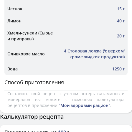
Чеснок
15 г
Лимон
40 г
Хмели-сунели (Сырье
20 г
и приправы)
4 Столовая ложка ('с верхом'
Оливковое масло
кроме жидких продуктов)
Вода
1250 г
Способ приготовления
Составить свой рецепт с учетом потерь витаминов и
минералов вы можете с помощью калькулятора
рецептов в приложении
"Мой здоровый рацион"
.
Калькулятор рецепта