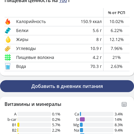
Пищевая ценность на
100
г
% от РСП
Калорийность
150.9
ккал
10.02
%
Белки
5.6
г
6.22
%
Жиры
8
г
12.12
%
Углеводы
10.9
г
7.96
%
Пищевые волокна
4.2
г
21
%
Вода
70.3
г
2.63
%
Добавить в дневник питания
Витамины и минералы
A
0.1%
Ca
3.4%
b-car
0.2%
Si
14%
В1
5.7%
Mg
8.3%
B2
2.2%
Na
9.4%