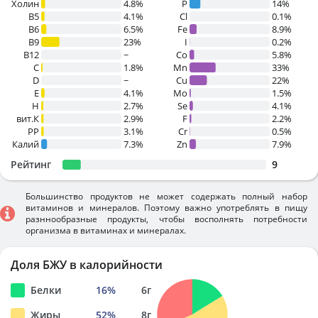
Холин
4.8%
P
14%
B5
4.1%
Cl
0.1%
B6
6.5%
Fe
8.9%
B9
23%
I
0.2%
B12
~
Co
5.8%
C
1.8%
Mn
33%
D
~
Cu
22%
E
4.1%
Mo
1.5%
H
2.7%
Se
4.1%
вит.К
2.9%
F
2.2%
PP
3.1%
Cr
0.5%
Калий
7.3%
Zn
7.9%
Рейтинг
9
Большинство продуктов не может содержать полный набор
витаминов и минералов. Поэтому важно употреблять в пищу
разннообразные продукты, чтобы восполнять потребности
организма в витаминах и минералах.
Доля БЖУ в калорийности
Белки
16
%
6
г
Жиры
52
%
8
г