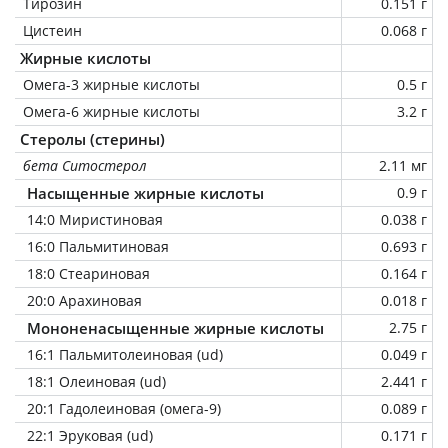
Тирозин
0.151 г
Цистеин
0.068 г
Жирные кислоты
Омега-3 жирные кислоты
0.5 г
Омега-6 жирные кислоты
3.2 г
Стеролы (стерины)
бета Ситостерол
2.11 мг
Насыщенные жирные кислоты
0.9 г
14:0 Миристиновая
0.038 г
16:0 Пальмитиновая
0.693 г
18:0 Стеариновая
0.164 г
20:0 Арахиновая
0.018 г
Мононенасыщенные жирные кислоты
2.75 г
16:1 Пальмитолеиновая (ud)
0.049 г
18:1 Олеиновая (ud)
2.441 г
20:1 Гадолеиновая (омега-9)
0.089 г
22:1 Эруковая (ud)
0.171 г