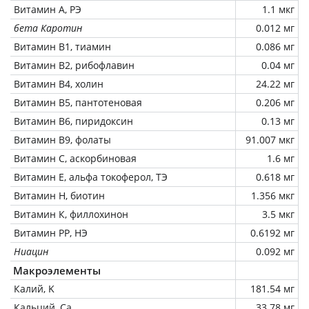
Витамин А, РЭ
1.1 мкг
бета Каротин
0.012 мг
Витамин В1, тиамин
0.086 мг
Витамин В2, рибофлавин
0.04 мг
Витамин В4, холин
24.22 мг
Витамин В5, пантотеновая
0.206 мг
Витамин В6, пиридоксин
0.13 мг
Витамин В9, фолаты
91.007 мкг
Витамин C, аскорбиновая
1.6 мг
Витамин Е, альфа токоферол, ТЭ
0.618 мг
Витамин Н, биотин
1.356 мкг
Витамин К, филлохинон
3.5 мкг
Витамин РР, НЭ
0.6192 мг
Ниацин
0.092 мг
Макроэлементы
Калий, K
181.54 мг
Кальций, Ca
33.78 мг