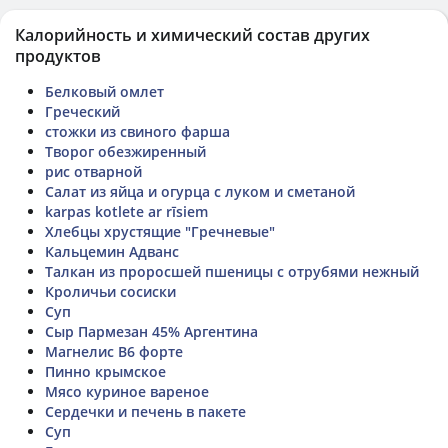
Калорийность и химический состав других
продуктов
Белковый омлет
Греческий
стожки из свиного фарша
Творог обезжиренный
рис отварной
Салат из яйца и огурца с луком и сметаной
karpas kotlete ar rīsiem
Хлебцы хрустящие "Гречневые"
Кальцемин Адванс
Талкан из проросшей пшеницы с отрубями нежный
Кроличьи сосиски
Суп
Сыр Пармезан 45% Аргентина
Магнелис B6 форте
Пинно крымское
Мясо куриное вареное
Сердечки и печень в пакете
Суп