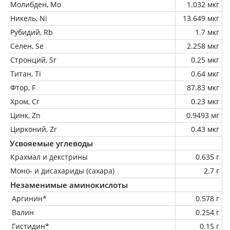
Молибден, Mo
1.032 мкг
Никель, Ni
13.649 мкг
Рубидий, Rb
1.7 мкг
Селен, Se
2.258 мкг
Стронций, Sr
0.25 мкг
Титан, Ti
0.64 мкг
Фтор, F
87.83 мкг
Хром, Cr
0.23 мкг
Цинк, Zn
0.9493 мг
Цирконий, Zr
0.43 мкг
Усвояемые углеводы
Крахмал и декстрины
0.635 г
Моно- и дисахариды (сахара)
2.7 г
Незаменимые аминокислоты
Аргинин*
0.578 г
Валин
0.254 г
Гистидин*
0.15 г