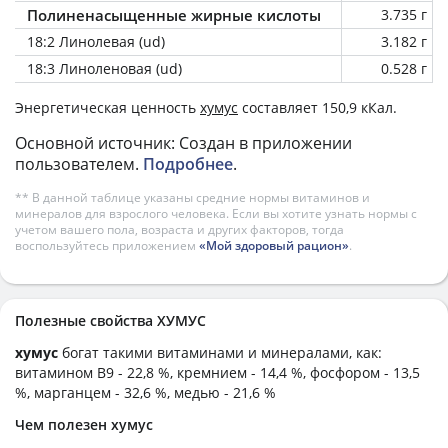
Полиненасыщенные жирные кислоты
3.735 г
18:2 Линолевая (ud)
3.182 г
18:3 Линоленовая (ud)
0.528 г
Энергетическая ценность
хумус
составляет 150,9 кКал.
Основной источник: Создан в приложении
пользователем.
Подробнее
.
** В данной таблице указаны средние нормы витаминов и
минералов для взрослого человека. Если вы хотите узнать нормы с
учетом вашего пола, возраста и других факторов, тогда
воспользуйтесь приложением
«Мой здоровый рацион»
.
Полезные свойства ХУМУС
хумус
богат такими витаминами и минералами, как:
витамином B9 - 22,8 %, кремнием - 14,4 %, фосфором - 13,5
%, марганцем - 32,6 %, медью - 21,6 %
Чем полезен хумус