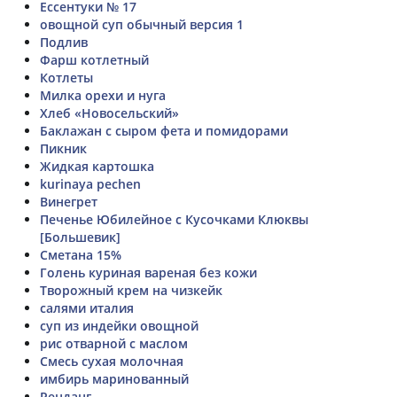
Ессентуки № 17
овощной суп обычный версия 1
Подлив
Фарш котлетный
Котлеты
Милка орехи и нуга
Хлеб «Новосельский»
Баклажан с сыром фета и помидорами
Пикник
Жидкая картошка
kurinaya pechen
Винегрет
Печенье Юбилейное с Кусочками Клюквы
[Большевик]
Сметана 15%
Голень куриная вареная без кожи
Творожный крем на чизкейк
салями италия
суп из индейки овощной
рис отварной с маслом
Смесь сухая молочная
имбирь маринованный
Ренданг