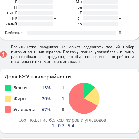
E
~
Mo
~
H
~
Se
~
вит.К
~
F
~
PP
~
Cr
~
Калий
~
Zn
~
Рейтинг
0
Большинство продуктов не может содержать полный набор
витаминов и минералов. Поэтому важно употреблять в пищу
разннообразные продукты, чтобы восполнять потребности
организма в витаминах и минералах.
Доля БЖУ в калорийности
Белки
13
%
1
г
Жиры
20
%
1
г
Углеводы
67
%
8
г
Соотношение белков, жиров и углеводов
1 : 0.7 : 5.4