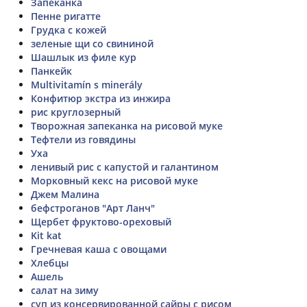
Запеканка
Пенне ригатте
Грудка с кожей
зеленые щи со свининой
Шашлык из филе кур
Панкейк
Multivitamín s minerály
Конфитюр экстра из инжира
рис круглозерный
Творожная запеканка на рисовой муке
Тефтели из говядины
Уха
ленивый рис с капустой и галантином
Морковный кекс на рисовой муке
Джем Малина
бефстроганов "Арт Ланч"
Щербет фруктово-ореховый
Kit kat
Гречневая каша с овощами
Хлебцы
Ашель
салат на зиму
суп из консервированной сайры с рисом