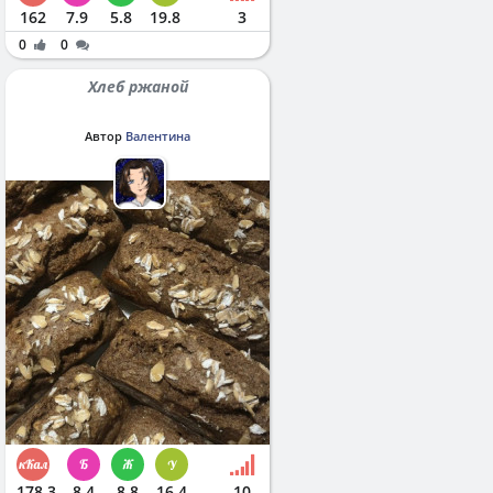
162
7.9
5.8
19.8
3
0
0
Хлеб ржаной
Автор
Валентина
178.3
8.4
8.8
16.4
10