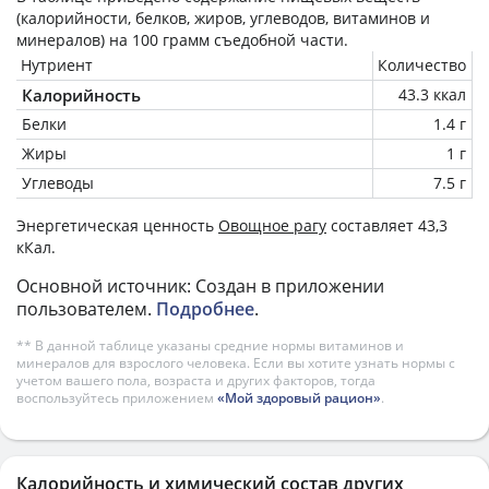
(калорийности, белков, жиров, углеводов, витаминов и
минералов) на
100 грамм
съедобной части.
Нутриент
Количество
Калорийность
43.3 ккал
Белки
1.4 г
Жиры
1 г
Углеводы
7.5 г
Энергетическая ценность
Овощное рагу
составляет 43,3
кКал.
Основной источник: Создан в приложении
пользователем.
Подробнее
.
** В данной таблице указаны средние нормы витаминов и
минералов для взрослого человека. Если вы хотите узнать нормы с
учетом вашего пола, возраста и других факторов, тогда
воспользуйтесь приложением
«Мой здоровый рацион»
.
Калорийность и химический состав других