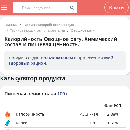
Войти
Главная
Таблица калорийности продуктов
Таблица продуктов пользователей
Овощное рагу
Калорийность
Овощное рагу
. Химический
состав и пищевая ценность.
Продукт создан
пользователем
в приложении
Мой
здоровый рацион
.
Калькулятор продукта
Пищевая ценность на
100
г
% от РСП
Калорийность
43.3
ккал
2.88
%
Белки
1.4
г
1.56
%