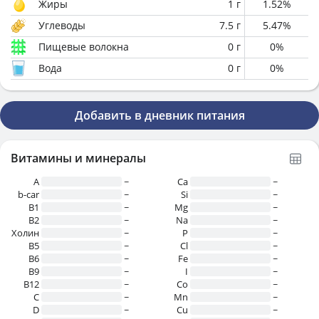
Жиры
1
г
1.52
%
Углеводы
7.5
г
5.47
%
Пищевые волокна
0
г
0
%
Вода
0
г
0
%
Добавить в дневник питания
Витамины и минералы
A
~
Ca
~
b-car
~
Si
~
В1
~
Mg
~
B2
~
Na
~
Холин
~
P
~
B5
~
Cl
~
B6
~
Fe
~
B9
~
I
~
B12
~
Co
~
C
~
Mn
~
D
~
Cu
~