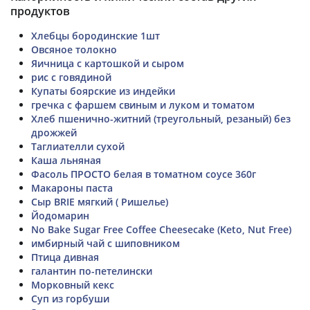
продуктов
Хлебцы бородинские 1шт
Овсяное толокно
Яичница с картошкой и сыром
рис с говядиной
Купаты боярские из индейки
гречка с фаршем свиным и луком и томатом
Хлеб пшенично-житний (треугольный, резаный) без
дрожжей
Таглиателли сухой
Каша льняная
Фасоль ПРОСТО белая в томатном соусе 360г
Макароны паста
Сыр BRIE мягкий ( Ришелье)
Йодомарин
No Bake Sugar Free Coffee Cheesecake (Keto, Nut Free)
имбирный чай с шиповником
Птица дивная
галантин по-петелински
Морковный кекс
Суп из горбуши