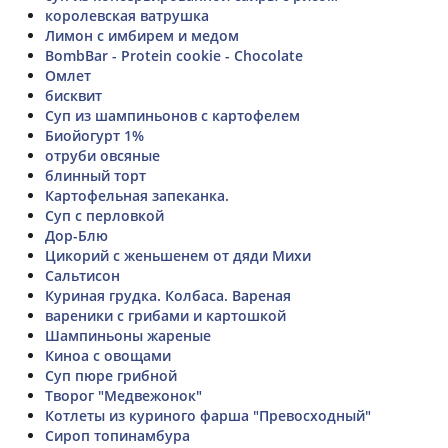
королевская ватрушка
Лимон с имбирем и медом
BombBar - Protein cookie - Chocolate
Омлет
бисквит
Суп из шампиньонов с картофелем
Биойогурт 1%
отруби овсяные
блинный торт
Картофельная запеканка.
Суп с перловкой
Дор-Блю
Цикорий с женьшенем от дяди Михи
Сальтисон
Куриная грудка. Колбаса. Вареная
вареники с грибами и картошкой
Шампиньоны жареные
Киноа с овощами
Cуп пюре грибной
Творог "Медвежонок"
Котлеты из куриного фарша "Превосходный"
Сироп топинамбура