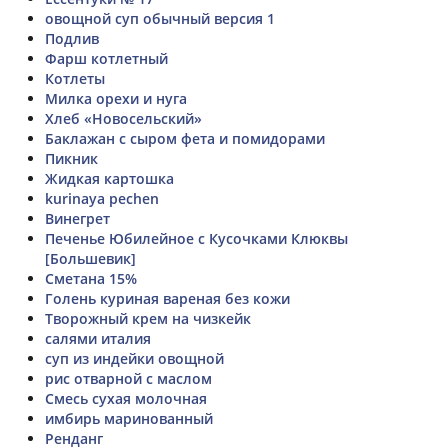
овощной суп обычный версия 1
Подлив
Фарш котлетный
Котлеты
Милка орехи и нуга
Хлеб «Новосельский»
Баклажан с сыром фета и помидорами
Пикник
Жидкая картошка
kurinaya pechen
Винегрет
Печенье Юбилейное с Кусочками Клюквы
[Большевик]
Сметана 15%
Голень куриная вареная без кожи
Творожный крем на чизкейк
салями италия
суп из индейки овощной
рис отварной с маслом
Смесь сухая молочная
имбирь маринованный
Ренданг