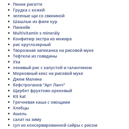
Пенне ригатте
Грудка с кожей
зеленые щи со свининой
Шашлык из филе кур
Панкейк
Multivitamín s minerály
Конфитюр экстра из инжира
рис круглозерный
Творожная запеканка на рисовой муке
Тефтели из говядины
Уха
ленивый рис с капустой и галантином
Морковный кекс на рисовой муке
Джем Малина
бефстроганов "Арт Ланч"
Щербет фруктово-ореховый
Kit kat
Гречневая каша с овощами
Хлебцы
Ашель
салат на зиму
суп из консервированной сайры с рисом