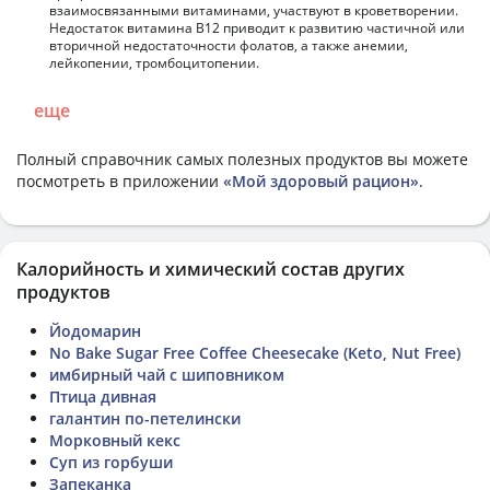
взаимосвязанными витаминами, участвуют в кроветворении.
Недостаток витамина В12 приводит к развитию частичной или
вторичной недостаточности фолатов, а также анемии,
лейкопении, тромбоцитопении.
еще
Полный справочник самых полезных продуктов вы можете
посмотреть в приложении
«Мой здоровый рацион»
.
Калорийность и химический состав других
продуктов
Йодомарин
No Bake Sugar Free Coffee Cheesecake (Keto, Nut Free)
имбирный чай с шиповником
Птица дивная
галантин по-петелински
Морковный кекс
Суп из горбуши
Запеканка