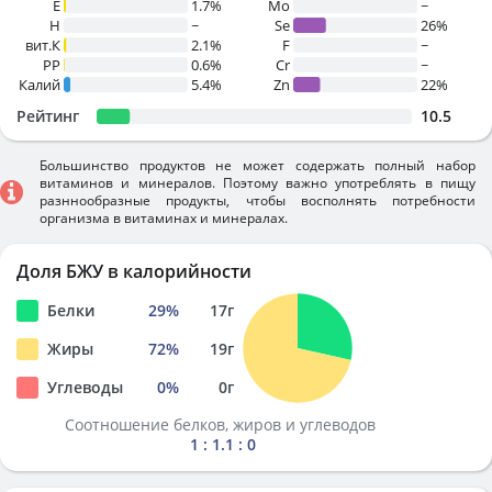
E
1.7%
Mo
~
H
~
Se
26%
вит.К
2.1%
F
~
PP
0.6%
Cr
~
Калий
5.4%
Zn
22%
Рейтинг
10.5
Большинство продуктов не может содержать полный набор
витаминов и минералов. Поэтому важно употреблять в пищу
разннообразные продукты, чтобы восполнять потребности
организма в витаминах и минералах.
Доля БЖУ в калорийности
Белки
29
%
17
г
Жиры
72
%
19
г
Углеводы
0
%
0
г
Соотношение белков, жиров и углеводов
1 : 1.1 : 0