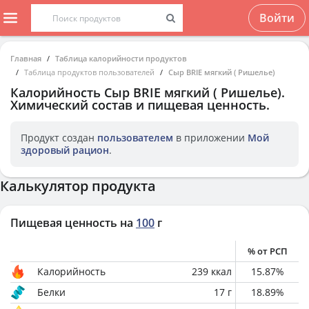
Войти
Главная
Таблица калорийности продуктов
Таблица продуктов пользователей
Сыр BRIE мягкий ( Ришелье)
Калорийность
Сыр BRIE мягкий ( Ришелье)
.
Химический состав и пищевая ценность.
Продукт создан
пользователем
в приложении
Мой
здоровый рацион
.
Калькулятор продукта
Пищевая ценность на
100
г
% от РСП
Калорийность
239
ккал
15.87
%
Белки
17
г
18.89
%