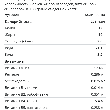
(калорийности, белков, жиров, углеводов, витаминов и
минералов) на
100 грамм
съедобной части.
Нутриент
Количество
Калорийность
239 ккал
Белки
17 г
Жиры
19 г
Углеводы (общие)
2.8 г
Вода
41.1 г
Зола
3.2 г
Витамины
Витамин А, РЭ
292 мкг
Ретинол
0.286 мг
бета Каротин
0.076 мг
Витамин В1, тиамин
0.014 мг
Витамин В2, рибофлавин
0.351 мг
Витамин В4, холин
15.4 мг
Витамин В5, пантотеновая
0.288 мг