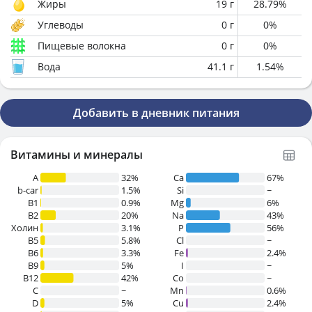
Жиры
19
г
28.79
%
Углеводы
0
г
0
%
Пищевые волокна
0
г
0
%
Вода
41.1
г
1.54
%
Добавить в дневник питания
Витамины и минералы
A
32%
Ca
67%
b-car
1.5%
Si
~
В1
0.9%
Mg
6%
B2
20%
Na
43%
Холин
3.1%
P
56%
B5
5.8%
Cl
~
B6
3.3%
Fe
2.4%
B9
5%
I
~
B12
42%
Co
~
C
~
Mn
0.6%
D
5%
Cu
2.4%