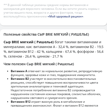
** В данной таблице указаны средние нормы витаминов и
минералов для взрослого человека. Если вы хотите узнать нормы с
учетом вашего пола, возраста и других факторов, тогда
воспользуйтесь приложением
«Мой здоровый рацион»
.
Полезные свойства СЫР BRIE МЯГКИЙ ( РИШЕЛЬЕ)
Сыр BRIE мягкий ( Ришелье)
богат такими витаминами и
минералами, как: витамином А - 32,4 %, витамином B2 - 19,5
%, витамином B12 - 42 %, кальцием - 67,4 %, фосфором - 56,4
%, селеном - 26,4 %, цинком - 21,7 %
Чем полезен Сыр BRIE мягкий ( Ришелье)
Витамин А
отвечает за нормальное развитие, репродуктивную
функцию, здоровье кожи и глаз, поддержание иммунитета.
Витамин В2
участвует в окислительно-восстановительных
реакциях, способствует повышению восприимчивости цвета
зрительным анализатором и темновой адаптации.
Недостаточное потребление витамина В2 сопровождается
нарушением состояния кожных покровов, слизистых оболочек,
нарушением светового и сумеречного зрения.
Витамин В12
играет важную роль в метаболизме и
превращениях аминокислот. Фолат и витамин В12 являются