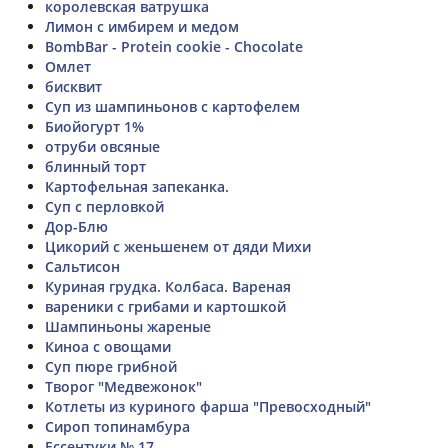
королевская ватрушка
Лимон с имбирем и медом
BombBar - Protein cookie - Chocolate
Омлет
бисквит
Суп из шампиньонов с картофелем
Биойогурт 1%
отруби овсяные
блинный торт
Картофельная запеканка.
Суп с перловкой
Дор-Блю
Цикорий с женьшенем от дяди Михи
Сальтисон
Куриная грудка. Колбаса. Вареная
вареники с грибами и картошкой
Шампиньоны жареные
Киноа с овощами
Cуп пюре грибной
Творог "Медвежонок"
Котлеты из куриного фарша "Превосходный"
Сироп топинамбура
Ессентуки № 17