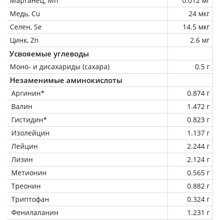
Марганец, Mn
0.012 мг
Медь, Cu
24 мкг
Селен, Se
14.5 мкг
Цинк, Zn
2.6 мг
Усвояемые углеводы
Моно- и дисахариды (сахара)
0.5 г
Незаменимые аминокислоты
Аргинин*
0.874 г
Валин
1.472 г
Гистидин*
0.823 г
Изолейцин
1.137 г
Лейцин
2.244 г
Лизин
2.124 г
Метионин
0.565 г
Треонин
0.882 г
Триптофан
0.324 г
Фенилаланин
1.231 г