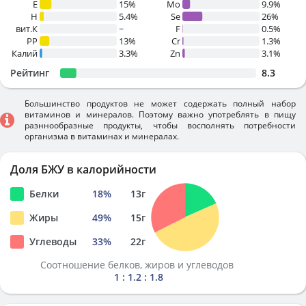
E
15%
Mo
9.9%
H
5.4%
Se
26%
вит.К
~
F
0.5%
PP
13%
Cr
1.3%
Калий
3.3%
Zn
3.1%
Рейтинг
8.3
Большинство продуктов не может содержать полный набор
витаминов и минералов. Поэтому важно употреблять в пищу
разннообразные продукты, чтобы восполнять потребности
организма в витаминах и минералах.
Доля БЖУ в калорийности
Белки
18
%
13
г
Жиры
49
%
15
г
Углеводы
33
%
22
г
Соотношение белков, жиров и углеводов
1 : 1.2 : 1.8