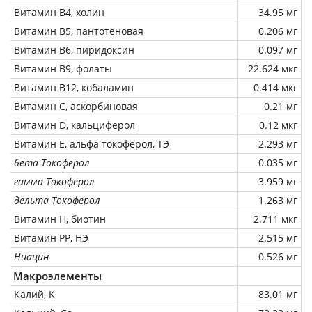
Витамин В4, холин
34.95 мг
Витамин В5, пантотеновая
0.206 мг
Витамин В6, пиридоксин
0.097 мг
Витамин В9, фолаты
22.624 мкг
Витамин В12, кобаламин
0.414 мкг
Витамин C, аскорбиновая
0.21 мг
Витамин D, кальциферол
0.12 мкг
Витамин Е, альфа токоферол, ТЭ
2.293 мг
бета Токоферол
0.035 мг
гамма Токоферол
3.959 мг
дельта Токоферол
1.263 мг
Витамин Н, биотин
2.711 мкг
Витамин РР, НЭ
2.515 мг
Ниацин
0.526 мг
Макроэлементы
Калий, K
83.01 мг