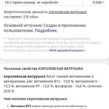
18:2 транс-изомер, не определён
0.048 г
Энергетическая ценность
королевская ватрушка
составляет 276 кКал.
Основной источник: Создан в приложении
пользователем.
Подробнее
.
** В данной таблице указаны средние нормы витаминов и
минералов для взрослого человека. Если вы хотите узнать нормы с
учетом вашего пола, возраста и других факторов, тогда
воспользуйтесь приложением
«Мой здоровый рацион»
.
Полезные свойства КОРОЛЕВСКАЯ ВАТРУШКА
королевская ватрушка
богат такими витаминами и
минералами, как: витамином B12 - 13,8 %, витамином E -
15,3 %, витамином PP - 12,6 %, фосфором - 14,6 %, селеном -
25,8 %
Чем полезен королевская ватрушка
Витамин В12
играет важную роль в метаболизме и