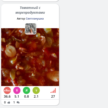
Томатный с
морепродуктами
Автор
Светланушка
36.6
5.1
0.8
2.1
27
0
1