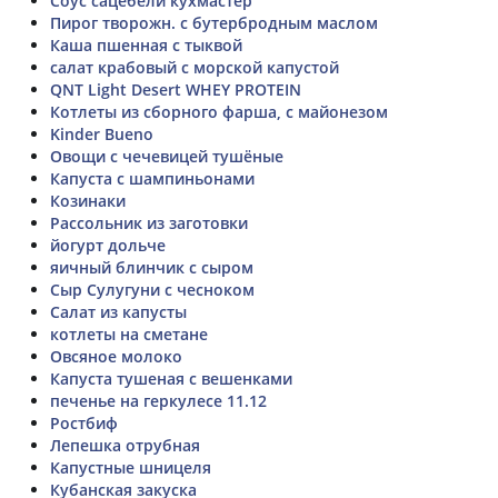
Соус сацебели кухмастер
Пирог творожн. с бутербродным маслом
Каша пшенная с тыквой
салат крабовый с морской капустой
QNT Light Desert WHEY PROTEIN
Котлеты из сборного фарша, с майонезом
Kinder Bueno
Овощи с чечевицей тушёные
Капуста с шампиньонами
Козинаки
Рассольник из заготовки
йогурт дольче
яичный блинчик с сыром
Сыр Сулугуни с чесноком
Салат из капусты
котлеты на сметане
Овсяное молоко
Капуста тушеная с вешенками
печенье на геркулесе 11.12
Ростбиф
Лепешка отрубная
Капустные шницеля
Кубанская закуска