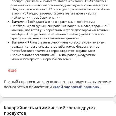
превращениях аминокислот. Фолат и витамин В12 являются
взаимосвязанными витаминами, участвуют в кроветворении.
Недостаток витамина В12 приводит к развитию частичной или
вторичной недостаточности фолатов, а также анемии,
лейкопении, тромбоцитопении.
Витамин Е
обладает антиоксидантными свойствами,
необходим для функционирования половых желез, сердечной
мышцы, является универсальным стабилизатором клеточных
мембран. При дефиците витамина Е наблюдаются гемолиз
эритроцитов, неврологические нарушения.
Витамин РР
участвует в окислительно-восстановительных
реакциях энергетического метаболизма. Недостаточное
потребление витамина сопровождается нарушением
нормального состояния кожных покровов, желудочно-
кишечного тракта и нервной системы.
еще
Полный справочник самых полезных продуктов вы можете
посмотреть в приложении
«Мой здоровый рацион»
.
Калорийность и химический состав других
продуктов