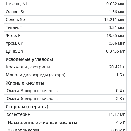
Никель, Ni
0.662 мкг
Олово, Sn
1.56 мкг
Селен, Se
14.211 мкг
Титан, Ti
3.31 мкг
Фтор, F
19.85 мкг
Хром, Cr
0.66 мкг
Цинк, Zn
0.3735 мг
Усвояемые углеводы
Крахмал и декстрины
20.421 г
Моно- и дисахариды (сахара)
1.5 г
Жирные кислоты
Омега-3 жирные кислоты
0.4 г
Омега-6 жирные кислоты
2.8 г
Стеролы (стерины)
Холестерин
11.17 мг
Насыщенные жирные кислоты
4.5 г
8:0 Каприловая
0.002 г