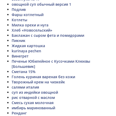
овощной суп обычный версия 1
Подлив
Фарш котлетный
Котлеты
Милка орехи и нуга
Хлеб «Новосельский»
Баклажан с сыром фета и помидорами
Пикник
Жидкая картошка
kurinaya pechen
Винегрет
Печенье Юбилейное с Кусочками Клюквы
[Большевик]
Сметана 15%
Голень куриная вареная без кожи
Творожный крем на чизкейк
салями италия
суп из индейки овощной
рис отварной с маслом
Смесь сухая молочная
имбирь маринованный
Ренданг