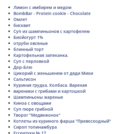
Лимон с имбирем и медом
BombBar - Protein cookie - Chocolate
Омлет
бисквит
Суп из шампиньонов с картофелем
Биойогурт 1%
отруби овсяные
блинный торт
Картофельная запеканка.
Суп с перловкой
Дор-Блю
Цикорий с женьшенем от дяди Михи
Сальтисон
Куриная грудка. Колбаса. Вареная
вареники с грибами и картошкой
Шампиньоны жареные
Киноа с овощами
Cуп пюре грибной
Творог "Медвежонок"
Котлеты из куриного фарша "Превосходный"
Сироп топинамбура
Ессентуки № 17