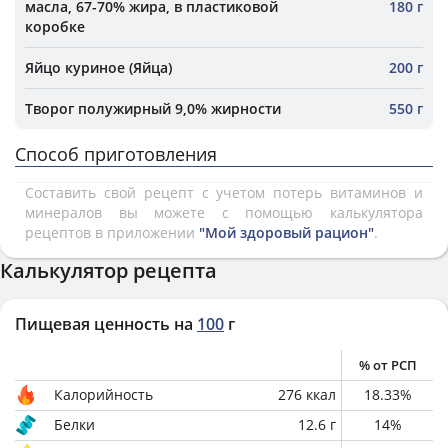
масла, 67-70% жира, в пластиковой
180 г
коробке
Яйцо куриное (Яйца)
200 г
Творог полужирный 9,0% жирности
550 г
Способ приготовления
Составить свой рецепт с учетом потерь витаминов и
минералов вы можете с помощью калькулятора
рецептов в приложении
"Мой здоровый рацион"
.
Калькулятор рецепта
Пищевая ценность на
100
г
% от РСП
Калорийность
276
ккал
18.33
%
Белки
12.6
г
14
%