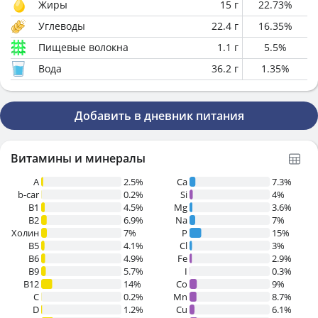
Жиры
15
г
22.73
%
Углеводы
22.4
г
16.35
%
Пищевые волокна
1.1
г
5.5
%
Вода
36.2
г
1.35
%
Добавить в дневник питания
Витамины и минералы
A
2.5%
Ca
7.3%
b-car
0.2%
Si
4%
В1
4.5%
Mg
3.6%
B2
6.9%
Na
7%
Холин
7%
P
15%
B5
4.1%
Cl
3%
B6
4.9%
Fe
2.9%
B9
5.7%
I
0.3%
B12
14%
Co
9%
C
0.2%
Mn
8.7%
D
1.2%
Cu
6.1%