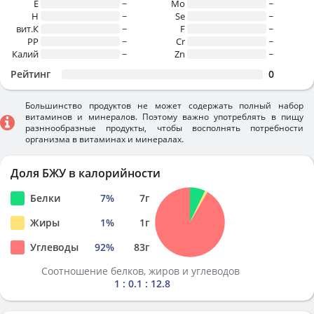
E
~
Mo
~
H
~
Se
~
вит.К
~
F
~
PP
~
Cr
~
Калий
~
Zn
~
Рейтинг
0
Большинство продуктов не может содержать полный набор
витаминов и минералов. Поэтому важно употреблять в пищу
разннообразные продукты, чтобы восполнять потребности
организма в витаминах и минералах.
Доля БЖУ в калорийности
Белки
7
%
7
г
Жиры
1
%
1
г
Углеводы
92
%
83
г
Соотношение белков, жиров и углеводов
1 : 0.1 : 12.8