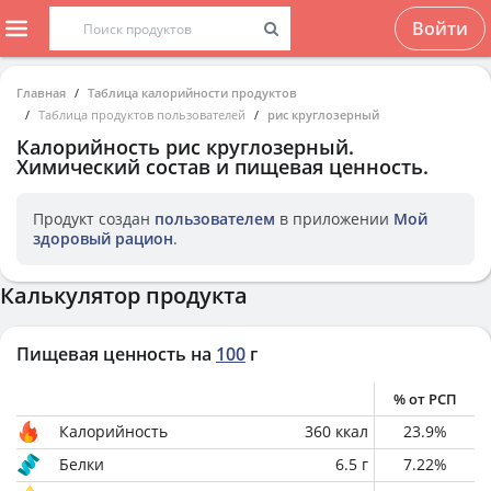
Войти
Главная
Таблица калорийности продуктов
Таблица продуктов пользователей
рис круглозерный
Калорийность
рис круглозерный
.
Химический состав и пищевая ценность.
Продукт создан
пользователем
в приложении
Мой
здоровый рацион
.
Калькулятор продукта
Пищевая ценность на
100
г
% от РСП
Калорийность
360
ккал
23.9
%
Белки
6.5
г
7.22
%