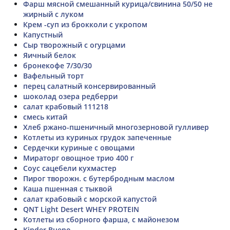
Фарш мясной смешанный курица/свинина 50/50 не
жирный с луком
Крем -суп из брокколи с укропом
Капустный
Сыр творожный с огурцами
Яичный белок
бронекофе 7/30/30
Вафельный торт
перец салатный консервированный
шоколад озера редберри
салат крабовый 111218
смесь китай
Хлеб ржано-пшеничный многозерновой гулливер
Котлеты из куриных грудок запеченные
Сердечки куриные с овощами
Мираторг овощное трио 400 г
Соус сацебели кухмастер
Пирог творожн. с бутербродным маслом
Каша пшенная с тыквой
салат крабовый с морской капустой
QNT Light Desert WHEY PROTEIN
Котлеты из сборного фарша, с майонезом
Kinder Bueno