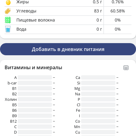
Жиры
0.5
г
0.76
%
Углеводы
83
г
60.58
%
Пищевые волокна
0
г
0
%
Вода
0
г
0
%
Добавить в дневник питания
Витамины и минералы
A
~
Ca
~
b-car
~
Si
~
В1
~
Mg
~
B2
~
Na
~
Холин
~
P
~
B5
~
Cl
~
B6
~
Fe
~
B9
~
I
~
B12
~
Co
~
C
~
Mn
~
D
~
Cu
~