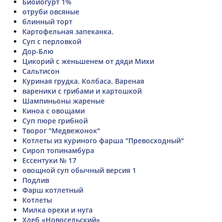
Биойогурт 1%
отруби овсяные
блинный торт
Картофельная запеканка.
Суп с перловкой
Дор-Блю
Цикорий с женьшенем от дяди Михи
Сальтисон
Куриная грудка. Колбаса. Вареная
вареники с грибами и картошкой
Шампиньоны жареные
Киноа с овощами
Cуп пюре грибной
Творог "Медвежонок"
Котлеты из куриного фарша "Превосходный"
Сироп топинамбура
Ессентуки № 17
овощной суп обычный версия 1
Подлив
Фарш котлетный
Котлеты
Милка орехи и нуга
Хлеб «Новосельский»