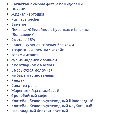
Баклажан с сыром фета и помидорами
Пикник
Жидкая картошка
kurinaya pechen
Винегрет
Печенье Юбилейное с Кусочками Клюквы
[Большевик]
Сметана 15%
Голень куриная вареная без кожи
Творожный крем на чизкейк
салями италия
суп из индейки овощной
рис отварной с маслом
Смесь сухая молочная
имбирь маринованный
Ренданг
Салат из репы
Жареные яйца с колбасой
бронебойный кофе
Коктейль белково-углеводный Шоколадный
Коктейль белково-углеводный Клубничный
Шоколадный бисквит постный