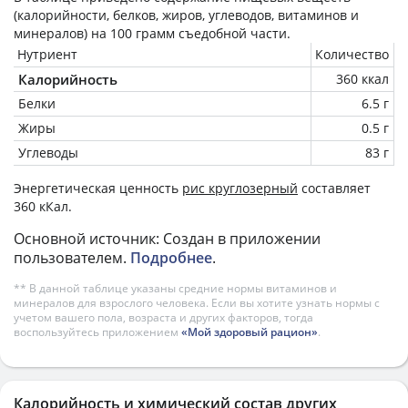
(калорийности, белков, жиров, углеводов, витаминов и
минералов) на
100 грамм
съедобной части.
Нутриент
Количество
Калорийность
360 ккал
Белки
6.5 г
Жиры
0.5 г
Углеводы
83 г
Энергетическая ценность
рис круглозерный
составляет
360 кКал.
Основной источник: Создан в приложении
пользователем.
Подробнее
.
** В данной таблице указаны средние нормы витаминов и
минералов для взрослого человека. Если вы хотите узнать нормы с
учетом вашего пола, возраста и других факторов, тогда
воспользуйтесь приложением
«Мой здоровый рацион»
.
Калорийность и химический состав других