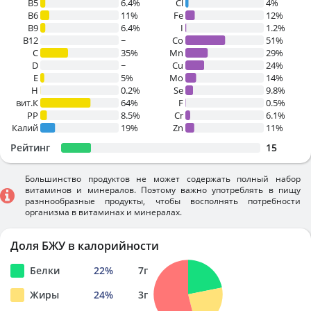
B5
6.4%
Cl
4%
B6
11%
Fe
12%
B9
6.4%
I
1.2%
B12
~
Co
51%
C
35%
Mn
29%
D
~
Cu
24%
E
5%
Mo
14%
H
0.2%
Se
9.8%
вит.К
64%
F
0.5%
PP
8.5%
Cr
6.1%
Калий
19%
Zn
11%
Рейтинг
15
Большинство продуктов не может содержать полный набор
витаминов и минералов. Поэтому важно употреблять в пищу
разннообразные продукты, чтобы восполнять потребности
организма в витаминах и минералах.
Доля БЖУ в калорийности
Белки
22
%
7
г
Жиры
24
%
3
г