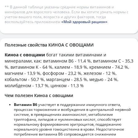
** В данной таблице указаны средние нормы витаминов и
минералов для взрослого человека. Если вы хотите узнать нормы с
учетом вашего пола, возраста и других факторов, тогда
воспользуйтесь приложением
«Мой здоровый рацион»
.
Полезные свойства КИНОА С ОВОЩАМИ
Киноа с овощами
богат такими витаминами и
минералами, как: витамином B6 - 11,4 %, витамином C - 35,3
%, витамином K - 64 %, калием - 18,9 %, кремнием - 74,2 %,
магнием - 13,9 %, фосфором - 23,2 %, железом - 12 %,
кобальтом - 50,7 %, марганцем - 28,5 %, медью - 24 %,
молибденом - 13,7 %, цинком - 11,3 %
Чем полезен Киноа с овощами
Витамин В6
участвует в поддержании иммунного ответа,
процессах торможения и возбуждения в центральной нервной
системе, в превращениях аминокислот, метаболизме
триптофана, липидов и нуклеиновых кислот, способствует
нормальному формированию эритроцитов, поддержанию
нормального уровня гомоцистеина в крови. Недостаточное
потребление витамина В6 сопровождается снижением