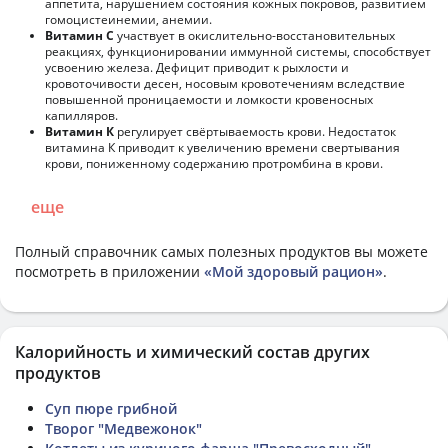
аппетита, нарушением состояния кожных покровов, развитием
гомоцистеинемии, анемии.
Витамин С
участвует в окислительно-восстановительных
реакциях, функционировании иммунной системы, способствует
усвоению железа. Дефицит приводит к рыхлости и
кровоточивости десен, носовым кровотечениям вследствие
повышенной проницаемости и ломкости кровеносных
капилляров.
Витамин К
регулирует свёртываемость крови. Недостаток
витамина К приводит к увеличению времени свертывания
крови, пониженному содержанию протромбина в крови.
еще
Полный справочник самых полезных продуктов вы можете
посмотреть в приложении
«Мой здоровый рацион»
.
Калорийность и химический состав других
продуктов
Cуп пюре грибной
Творог "Медвежонок"