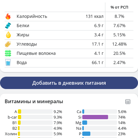
% от РСП
Калорийность
131
ккал
8.7
%
Белки
6.9
г
7.67
%
Жиры
3.4
г
5.15
%
Углеводы
17.1
г
12.48
%
Пищевые волокна
4.1
г
20.5
%
Вода
66.1
г
2.47
%
Добавить в дневник питания
Витамины и минералы
A
9.2%
Ca
5.6%
b-car
9.3%
Si
74%
В1
7.9%
Mg
14%
B2
4.9%
Na
4.4%
Холин
5.9%
P
23%