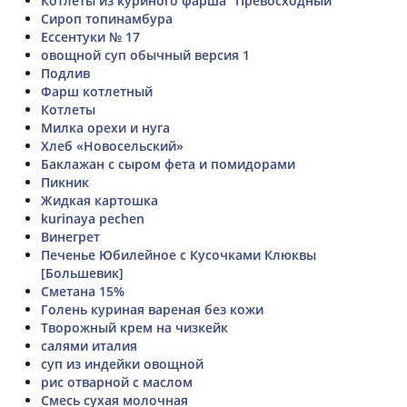
Котлеты из куриного фарша "Превосходный"
Сироп топинамбура
Ессентуки № 17
овощной суп обычный версия 1
Подлив
Фарш котлетный
Котлеты
Милка орехи и нуга
Хлеб «Новосельский»
Баклажан с сыром фета и помидорами
Пикник
Жидкая картошка
kurinaya pechen
Винегрет
Печенье Юбилейное с Кусочками Клюквы
[Большевик]
Сметана 15%
Голень куриная вареная без кожи
Творожный крем на чизкейк
салями италия
суп из индейки овощной
рис отварной с маслом
Смесь сухая молочная