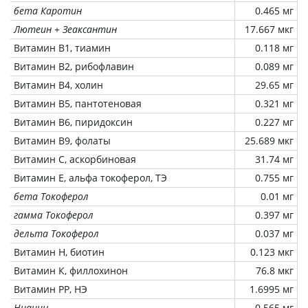
бета Каротин
0.465 мг
Лютеин + Зеаксантин
17.667 мкг
Витамин В1, тиамин
0.118 мг
Витамин В2, рибофлавин
0.089 мг
Витамин В4, холин
29.65 мг
Витамин В5, пантотеновая
0.321 мг
Витамин В6, пиридоксин
0.227 мг
Витамин В9, фолаты
25.689 мкг
Витамин C, аскорбиновая
31.74 мг
Витамин Е, альфа токоферол, ТЭ
0.755 мг
бета Токоферол
0.01 мг
гамма Токоферол
0.397 мг
дельта Токоферол
0.037 мг
Витамин Н, биотин
0.123 мкг
Витамин К, филлохинон
76.8 мкг
Витамин РР, НЭ
1.6995 мг
Ниацин
0.565 мг