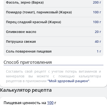
Фасоль, зерно (Варка)
200 г
Помидор (томат), парниковый (Жарка)
100 г
Перец сладкий красный (Жарка)
100 г
Оливковое масло
20 г
Петрушка свежая
40 г
Соль поваренная пищевая
1 г
Способ приготовления
Составить свой рецепт с учетом потерь витаминов и
минералов вы можете с помощью калькулятора
рецептов в приложении
"Мой здоровый рацион"
.
Калькулятор рецепта
Пищевая ценность на
100
г