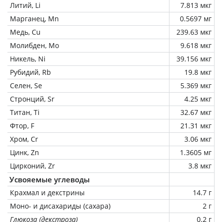
Литий, Li
7.813 мкг
Марганец, Mn
0.5697 мг
Медь, Cu
239.63 мкг
Молибден, Mo
9.618 мкг
Никель, Ni
39.156 мкг
Рубидий, Rb
19.8 мкг
Селен, Se
5.369 мкг
Стронций, Sr
4.25 мкг
Титан, Ti
32.67 мкг
Фтор, F
21.31 мкг
Хром, Cr
3.06 мкг
Цинк, Zn
1.3605 мг
Цирконий, Zr
3.8 мкг
Усвояемые углеводы
Крахмал и декстрины
14.7 г
Моно- и дисахариды (сахара)
2 г
Глюкоза (декстроза)
0.2 г