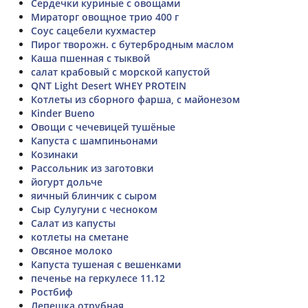
Сердечки куриные с овощами
Мираторг овощное трио 400 г
Соус сацебели кухмастер
Пирог творожн. с бутербродным маслом
Каша пшенная с тыквой
салат крабовый с морской капустой
QNT Light Desert WHEY PROTEIN
Котлеты из сборного фарша, с майонезом
Kinder Bueno
Овощи с чечевицей тушёные
Капуста с шампиньонами
Козинаки
Рассольник из заготовки
йогурт дольче
яичный блинчик с сыром
Сыр Сулугуни с чесноком
Салат из капусты
котлеты на сметане
Овсяное молоко
Капуста тушеная с вешенками
печенье на геркулесе 11.12
Ростбиф
Лепешка отрубная