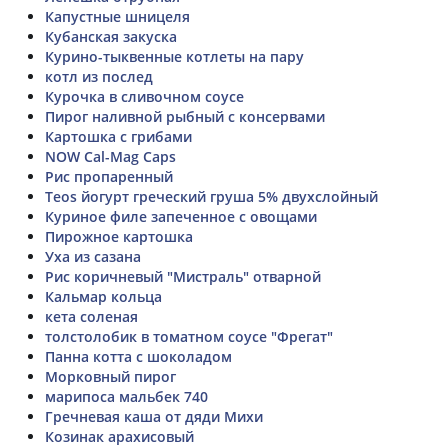
Капустные шницеля
Кубанская закуска
Курино-тыквенные котлеты на пару
котл из послед
Курочка в сливочном соусе
Пирог наливной рыбный с консервами
Картошка с грибами
NOW Cal-Mag Caps
Рис пропаренный
Teos йогурт греческий груша 5% двухслойный
Куриное филе запеченное с овощами
Пирожное картошка
Уха из сазана
Рис коричневый "Мистраль" отварной
Кальмар кольца
кета соленая
толстолобик в томатном соусе "Фрегат"
Панна котта с шоколадом
Морковный пирог
марипоса мальбек 740
Гречневая каша от дяди Михи
Козинак арахисовый