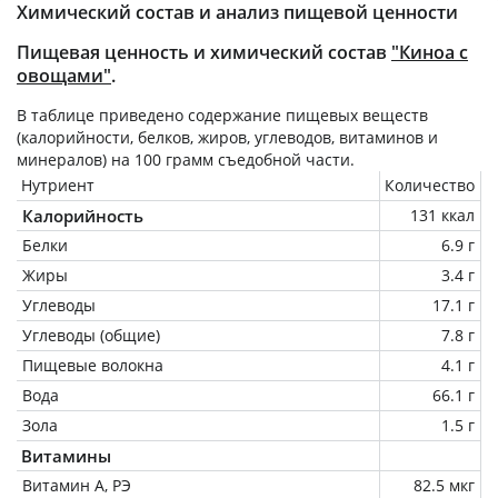
Химический состав и анализ пищевой ценности
Пищевая ценность и химический состав
"Киноа с
овощами"
.
В таблице приведено содержание пищевых веществ
(калорийности, белков, жиров, углеводов, витаминов и
минералов) на
100 грамм
съедобной части.
Нутриент
Количество
Калорийность
131 ккал
Белки
6.9 г
Жиры
3.4 г
Углеводы
17.1 г
Углеводы (общие)
7.8 г
Пищевые волокна
4.1 г
Вода
66.1 г
Зола
1.5 г
Витамины
Витамин А, РЭ
82.5 мкг