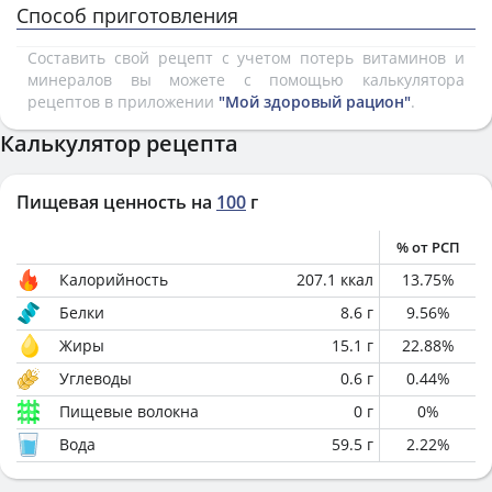
Способ приготовления
Составить свой рецепт с учетом потерь витаминов и
минералов вы можете с помощью калькулятора
рецептов в приложении
"Мой здоровый рацион"
.
Калькулятор рецепта
Пищевая ценность на
100
г
% от РСП
Калорийность
207.1
ккал
13.75
%
Белки
8.6
г
9.56
%
Жиры
15.1
г
22.88
%
Углеводы
0.6
г
0.44
%
Пищевые волокна
0
г
0
%
Вода
59.5
г
2.22
%