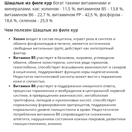
Шашлык из филе кур
богат такими витаминами и
минералами, как: холином - 11,5 %, витамином B5 - 13,8 %,
витамином B6 - 22,7 %, витамином PP - 42,5 %, фосфором -
18,6 %, селеном - 25,9 %
Чем полезен Шашлык из филе кур
Холин
входит в состав лецитина, играет роль в синтезе и
обмене фосфолипидов в печени, является источником
свободных метильных групп, действует как липотропный
фактор.
Витамин В5
участвует в белковом, жировом, углеводном
обмене, обмене холестерина, синтезе ряда гормонов,
гемоглобина, способствует всасыванию аминокислот и сахаров
в кишечнике, поддерживает функцию коры надпочечников.
Недостаток пантотеновой кислоты может вести к поражению
кожи и слизистых.
Витамин В6
участвует в поддержании иммунного ответа,
процессах торможения и возбуждения в центральной нервной
системе, в превращениях аминокислот, метаболизме
триптофана, липидов и нуклеиновых кислот, способствует
нормальному формированию эритроцитов, поддержанию
нормального уровня гомоцистеина в крови. Недостаточное
потребление витамина В6 сопровождается снижением
аппетита, нарушением состояния кожных покровов, развитием
гомоцистеинемии, анемии.