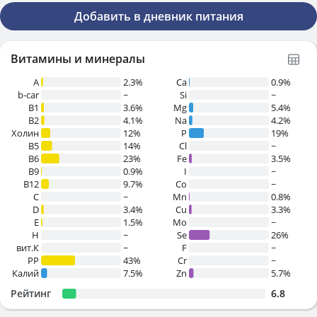
Добавить в дневник питания
Витамины и минералы
A
2.3%
Ca
0.9%
b-car
~
Si
~
В1
3.6%
Mg
5.4%
B2
4.1%
Na
4.2%
Холин
12%
P
19%
B5
14%
Cl
~
B6
23%
Fe
3.5%
B9
0.9%
I
~
B12
9.7%
Co
~
C
~
Mn
0.8%
D
3.4%
Cu
3.3%
E
1.5%
Mo
~
H
~
Se
26%
вит.К
~
F
~
PP
43%
Cr
~
Калий
7.5%
Zn
5.7%
Рейтинг
6.8