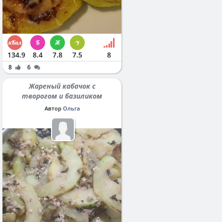
134.9
8.4
7.8
7.5
8
8
6
Жареный кабачок с
творогом и базиликом
Автор
Ольга