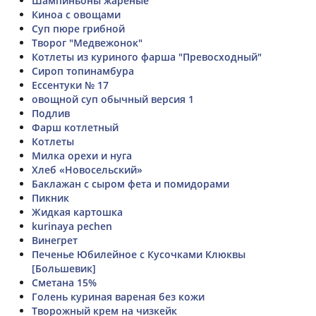
Шампиньоны жареные
Киноа с овощами
Cуп пюре грибной
Творог "Медвежонок"
Котлеты из куриного фарша "Превосходный"
Сироп топинамбура
Ессентуки № 17
овощной суп обычный версия 1
Подлив
Фарш котлетный
Котлеты
Милка орехи и нуга
Хлеб «Новосельский»
Баклажан с сыром фета и помидорами
Пикник
Жидкая картошка
kurinaya pechen
Винегрет
Печенье Юбилейное с Кусочками Клюквы
[Большевик]
Сметана 15%
Голень куриная вареная без кожи
Творожный крем на чизкейк