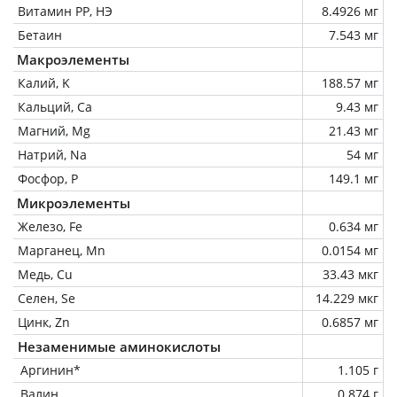
Витамин РР, НЭ
8.4926 мг
Бетаин
7.543 мг
Макроэлементы
Калий, K
188.57 мг
Кальций, Ca
9.43 мг
Магний, Mg
21.43 мг
Натрий, Na
54 мг
Фосфор, P
149.1 мг
Микроэлементы
Железо, Fe
0.634 мг
Марганец, Mn
0.0154 мг
Медь, Cu
33.43 мкг
Селен, Se
14.229 мкг
Цинк, Zn
0.6857 мг
Незаменимые аминокислоты
Аргинин*
1.105 г
Валин
0.874 г