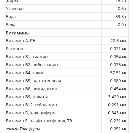
Жиры
15.1 г
Углеводы
0.6 г
Вода
59.5 г
Зола
0.9 г
Витамины
Витамин А, РЭ
20.6 мкг
Ретинол
0.021 мг
Витамин В1, тиамин
0.054 мг
Витамин В2, рибофлавин
0.073 мг
Витамин В4, холин
57.51 мг
Витамин В5, пантотеновая
0.689 мг
Витамин В6, пиридоксин
0.454 мг
Витамин В9, фолаты
3.429 мкг
Витамин В12, кобаламин
0.291 мкг
Витамин D, кальциферол
0.343 мкг
Витамин Е, альфа токоферол, ТЭ
0.231 мг
гамма Токоферол
0.051 мг