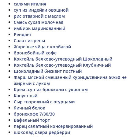
салями италия
суп из индейки овощной
рис отварной с маслом
Смесь сухая молочная
имбирь маринованный
Ренданг
Салат из репы
Жареные яйца с колбасой
бронебойный кофе
Коктейль белково-углеводный Шоколадный
Коктейль белково-углеводный Клубничный
Шоколадный бисквит постный
Фарш мясной смешанный курица/свинина 50/50 не
жирный с луком
Крем -суп из брокколи с укропом
Капустный
Сыр творожный с огурцами
Яичный белок
бронекофе 7/30/30
Вафельный торт
перец салатный консервированный
шоколад озера редберри