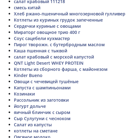
салат крабовый 111218
смесь китай
Хлеб ржано-пшеничный многозерновой гулливер
Котлеты из куриных грудок запеченные
Сердечки куриные с овощами
Мираторг овощное трио 400 г
Соус сацебели кухмастер
Пирог творожн. с бутербродным маслом
Каша пшенная с тыквой
салат крабовый с морской капустой
QNT Light Desert WHEY PROTEIN
Котлеты из сборного фарша, с майонезом
Kinder Bueno
Овощи с чечевицей тушёные
Капуста с шампиньонами
Козинаки
Рассольник из заготовки
йогурт дольче
яичный блинчик с сыром
Сыр Сулугуни с чесноком
Салат из капусты
котлеты на сметане
Овсяное молоко