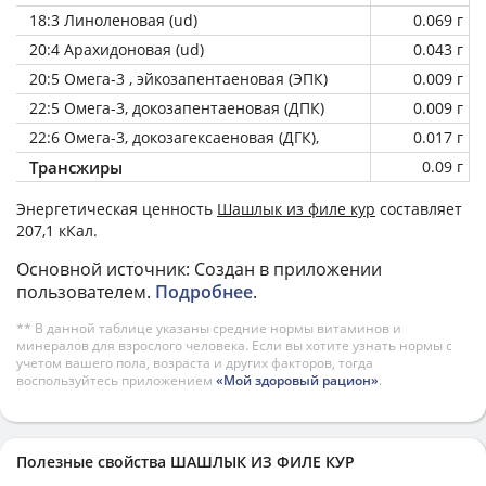
18:3 Линоленовая (ud)
0.069 г
20:4 Арахидоновая (ud)
0.043 г
20:5 Омега-3 , эйкозапентаеновая (ЭПК)
0.009 г
22:5 Омега-3, докозапентаеновая (ДПК)
0.009 г
22:6 Омега-3, докозагексаеновая (ДГК),
0.017 г
Трансжиры
0.09 г
Энергетическая ценность
Шашлык из филе кур
составляет
207,1 кКал.
Основной источник: Создан в приложении
пользователем.
Подробнее
.
** В данной таблице указаны средние нормы витаминов и
минералов для взрослого человека. Если вы хотите узнать нормы с
учетом вашего пола, возраста и других факторов, тогда
воспользуйтесь приложением
«Мой здоровый рацион»
.
Полезные свойства ШАШЛЫК ИЗ ФИЛЕ КУР