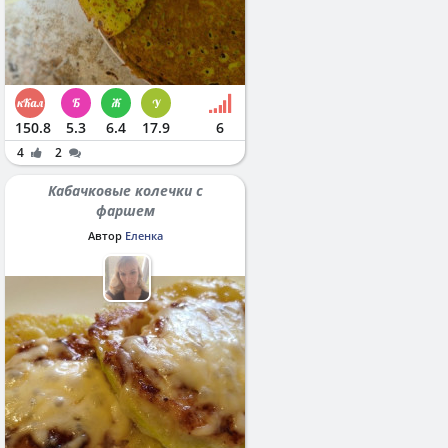
150.8
5.3
6.4
17.9
6
4
2
Кабачковые колечки с
фаршем
Автор
Еленка