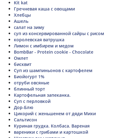
Kit kat
Гречневая каша с овощами
Хлебцы
Ашель
салат на зиму
суп из консервированной сайры с рисом
королевская ватрушка
Лимон с имбирем и медом
BombBar - Protein cookie - Chocolate
Омлет
бисквит
Суп из шампиньонов с картофелем
Биойогурт 1%
отруби овсяные
блинный торт
Картофельная запеканка.
Суп с перловкой
Дор-Блю
Цикорий с женьшенем от дяди Михи
Сальтисон
Куриная грудка. Колбаса. Вареная
вареники с грибами и картошкой