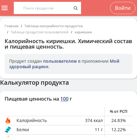
Войти
Главная
Таблица калорийности продуктов
Таблица продуктов пользователей
кириешки
Калорийность
кириешки
. Химический состав
и пищевая ценность.
Продукт создан
пользователем
в приложении
Мой
здоровый рацион
.
Калькулятор продукта
Пищевая ценность на
100
г
% от РСП
Калорийность
374
ккал
24.83
%
Белки
11
г
12.22
%