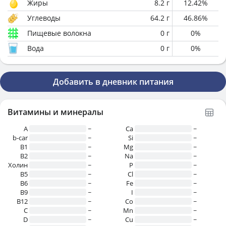
Жиры
8.2
г
12.42
%
Углеводы
64.2
г
46.86
%
Пищевые волокна
0
г
0
%
Вода
0
г
0
%
Добавить в дневник питания
Витамины и минералы
A
~
Ca
~
b-car
~
Si
~
В1
~
Mg
~
B2
~
Na
~
Холин
~
P
~
B5
~
Cl
~
B6
~
Fe
~
B9
~
I
~
B12
~
Co
~
C
~
Mn
~
D
~
Cu
~