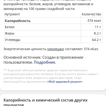
(калорийности, белков, жиров, углеводов, витаминов и
минералов) на
100 грамм
съедобной части.
Нутриент
Количество
Калорийность
374 ккал
Белки
11 г
Жиры
8.2 г
Углеводы
64.2 г
Энергетическая ценность
кириешки
составляет 374 кКал.
Основной источник: Создан в приложении
пользователем.
Подробнее
.
** В данной таблице указаны средние нормы витаминов и
минералов для взрослого человека. Если вы хотите узнать нормы с
учетом вашего пола, возраста и других факторов, тогда
воспользуйтесь приложением
«Мой здоровый рацион»
.
Калорийность и химический состав других
продуктов