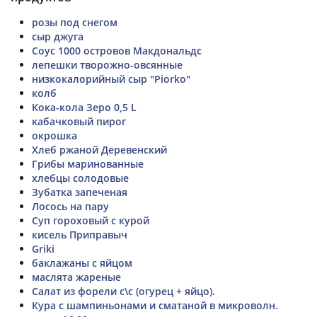
розы под снегом
сыр джуга
Соус 1000 островов Макдональдс
лепешки творожно-овсянные
низкокалорийный сыр "Piorko"
колб
Кока-кола Зеро 0,5 L
кабачковый пирог
окрошка
Хлеб ржаной Деревенский
Грибы маринованные
хлебцы солодовые
Зубатка запеченая
Лосось на пару
Суп гороховый с курой
кисель Приправыч
Griki
баклажаны с яйцом
маслята жареные
Салат из форели с\с (огурец + яйцо).
Кура с шампиньонами и сматаной в микроволн.