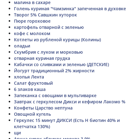
малина в сахаре
Голень куриная "Чамзинка" запеченная в духовке
Творог 5% Савшкин хуторок
Пюре гороховое
картофель отварной с зеленью
кофе с молоком
Котлеты из рубленой курицы (Колины)
оладьи
Скумбрия с луком и морковью
отварная куриная грудка
Кабачки со сливками и зеленью (ДЕТСКИЕ)
Йогурт традиционный 2% жирности
хлопья Лента
Салат фруктовый
6 злаков каша
Запеканка с овощами в мультиварке
Завтрак с геркулесом Дикси и кефиром Лакомо %
Конфеты Царство нептуна
Овощной кугель
Геркулес 15 минут ДИКСИ (Есть Н биотин 40% и
клетчатка 130%)
щи
Агуша сирок абрикос-морква 3,9%