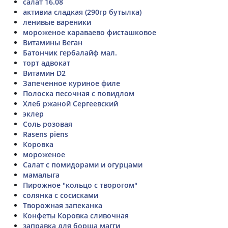
салат 16.08
активиа сладкая (290гр бутылка)
ленивые вареники
мороженое караваево фисташковое
Витамины Веган
Батончик гербалайф мал.
торт адвокат
Витамин D2
Запеченное куриное филе
Полоска песочная с повидлом
Хлеб ржаной Сергеевский
эклер
Соль розовая
Rasens piens
Коровка
мороженое
Салат с помидорами и огурцами
мамалыга
Пирожное "кольцо с творогом"
солянка с сосисками
Творожная запеканка
Конфеты Коровка сливочная
заправка для борща магги