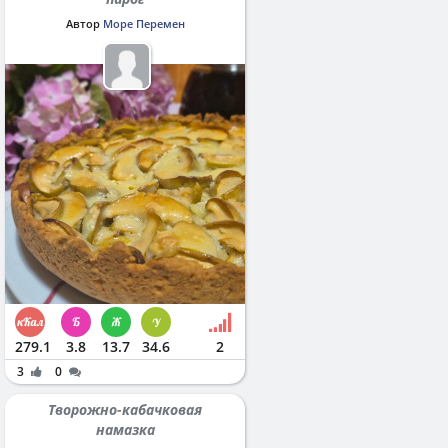
Автор
Море Перемен
279.1
3.8
13.7
34.6
2
3
0
Творожно-кабачковая
намазка