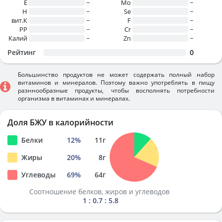
E
~
Mo
~
H
~
Se
~
вит.К
~
F
~
PP
~
Cr
~
Калий
~
Zn
~
Рейтинг
0
Большинство продуктов не может содержать полный набор
витаминов и минералов. Поэтому важно употреблять в пищу
разннообразные продукты, чтобы восполнять потребности
организма в витаминах и минералах.
Доля БЖУ в калорийности
Белки
12
%
11
г
Жиры
20
%
8
г
Углеводы
69
%
64
г
Соотношение белков, жиров и углеводов
1 : 0.7 : 5.8