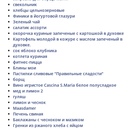
свекольник
хлебцы цельнозерновые
Финики в йогуртовой глазури
Зеленый чай
салатик ассорти
окорочка куриные запеченые с картошкой в духовке
Картофель молодой в кожуре с маслом запеченый в
духовке.
сок яблоко клубника
котлета куриная
фитнес-пицца
Блины мои
Пастилки сливовые "Правильные сладости"
борщ
Вино игристое Cascina S.Maria белое полусладкое
мед и лимон 2
гуляш
лимон и чеснок
Maasdamer
Печень свиная
Баклажаны с чесноком и мазиком
Гренки из ржаного хлеба с яйцом