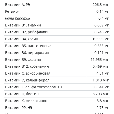
Витамин А, РЭ
206.3 мкг
Ретинол
0.14 мг
бета Каротин
0.4 мг
Витамин В1, тиамин
0.059 мг
Витамин В2, рибофлавин
0.245 мг
Витамин В4, холин
103.03 мг
Витамин В5, пантотеновая
0.655 мг
Витамин В6, пиридоксин
0.121 мг
Витамин В9, фолаты
11.953 мкг
Витамин В12, кобаламин
0.469 мкг
Витамин C, аскорбиновая
4.31 мг
Витамин D, кальциферол
1.013 мкг
Витамин Е, альфа токоферол, ТЭ
0.641 мг
Витамин Н, биотин
8.703 мкг
Витамин К, филлохинон
3.8 мкг
Витамин РР, НЭ
2.75 мг