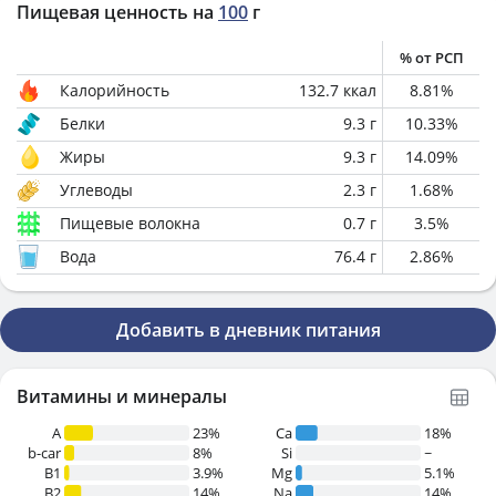
Пищевая ценность на
100
г
% от РСП
Калорийность
132.7
ккал
8.81
%
Белки
9.3
г
10.33
%
Жиры
9.3
г
14.09
%
Углеводы
2.3
г
1.68
%
Пищевые волокна
0.7
г
3.5
%
Вода
76.4
г
2.86
%
Добавить в дневник питания
Витамины и минералы
A
23%
Ca
18%
b-car
8%
Si
~
В1
3.9%
Mg
5.1%
B2
14%
Na
14%