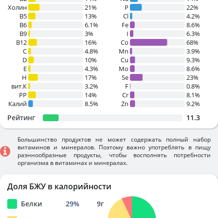
Холин
21%
P
22%
B5
13%
Cl
4.2%
B6
6.1%
Fe
8.6%
B9
3%
I
6.3%
B12
16%
Co
68%
C
4.8%
Mn
3.9%
D
10%
Cu
9.3%
E
4.3%
Mo
8.6%
H
17%
Se
23%
вит.К
3.2%
F
0.8%
PP
14%
Cr
8.1%
Калий
8.5%
Zn
9.2%
Рейтинг
11.3
Большинство продуктов не может содержать полный набор
витаминов и минералов. Поэтому важно употреблять в пищу
разннообразные продукты, чтобы восполнять потребности
организма в витаминах и минералах.
Доля БЖУ в калорийности
Белки
29
%
9
г