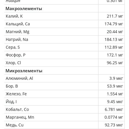
Ниацин
0.301 мг
Макроэлементы
Калий, K
211.7 мг
Кальций, Ca
174.79 мг
Магний, Mg
20.44 мг
Натрий, Na
184.13 мг
Сера, S
112.89 мг
Фосфор, P
172.1 мг
Хлор, Cl
96.25 мг
Микроэлементы
Алюминий, Al
3.9 мкг
Бор, B
53.9 мкг
Железо, Fe
1.554 мг
Йод, I
9.45 мкг
Кобальт, Co
6.781 мкг
Марганец, Mn
0.0774 мг
Медь, Cu
92.73 мкг