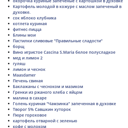
окорочка куриные запеченые с картошкой в духовке
Картофель молодой в кожуре с маслом запеченый в
духовке.
сок яблоко клубника
котлета куриная
фитнес-пицца
Блины мои
Пастилки сливовые "Правильные сладости"
борщ
Вино игристое Cascina S.Maria белое полусладкое
мед и лимон 2
гуляш
лимон и чеснок
Maasdamer
Печень свиная
Баклажаны с чесноком и мазиком
Гренки из ржаного хлеба с яйцом
малина в сахаре
Голень куриная "Чамзинка" запеченная в духовке
Творог 5% Савшкин хуторок
Пюре гороховое
картофель отварной с зеленью
кофе с молоком