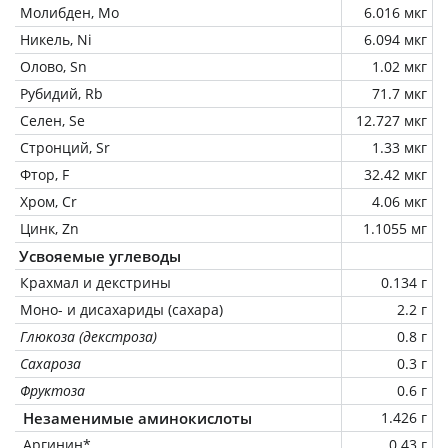
Молибден, Mo
6.016 мкг
Никель, Ni
6.094 мкг
Олово, Sn
1.02 мкг
Рубидий, Rb
71.7 мкг
Селен, Se
12.727 мкг
Стронций, Sr
1.33 мкг
Фтор, F
32.42 мкг
Хром, Cr
4.06 мкг
Цинк, Zn
1.1055 мг
Усвояемые углеводы
Крахмал и декстрины
0.134 г
Моно- и дисахариды (сахара)
2.2 г
Глюкоза (декстроза)
0.8 г
Сахароза
0.3 г
Фруктоза
0.6 г
Незаменимые аминокислоты
1.426 г
Аргинин*
0.43 г