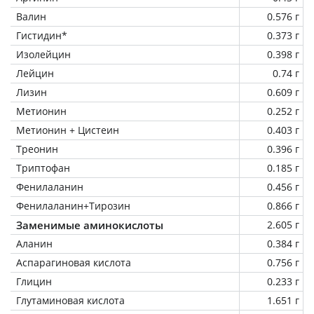
Валин
0.576 г
Гистидин*
0.373 г
Изолейцин
0.398 г
Лейцин
0.74 г
Лизин
0.609 г
Метионин
0.252 г
Метионин + Цистеин
0.403 г
Треонин
0.396 г
Триптофан
0.185 г
Фенилаланин
0.456 г
Фенилаланин+Тирозин
0.866 г
Заменимые аминокислоты
2.605 г
Аланин
0.384 г
Аспарагиновая кислота
0.756 г
Глицин
0.233 г
Глутаминовая кислота
1.651 г