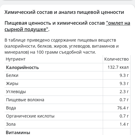
Химический состав и анализ пищевой ценности
Пищевая ценность и химический состав
"омлет на
сырной подушке"
.
В таблице приведено содержание пищевых веществ
(калорийности, белков, жиров, углеводов, витаминов и
минералов) на
100 грамм
съедобной части.
Нутриент
Количество
Калорийность
132.7 ккал
Белки
9.3 г
Жиры
9.3 г
Углеводы
2.3 г
Пищевые волокна
0.7 г
Вода
76.4 г
Органические кислоты
0.7 г
Зола
1.4 г
Витамины