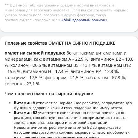
** В данной таблице указаны средние нормы витаминов и
минералов для взрослого человека. Если вы хотите узнать нормы с
учетом вашего пола, возраста и других факторов, тогда
воспользуйтесь приложением
«Мой здоровый рацион»
.
Полезные свойства ОМЛЕТ НА СЫРНОЙ ПОДУШКЕ
омлет на сырной подушке
богат такими витаминами и
минералами, как: витамином А - 22,9 %, витамином B2 - 13,6
%, холином - 20,6 %, витамином B5 - 13,1 %, витамином B12
- 15,6 %, витамином H - 17,4 %, витамином PP - 13,8 %,
кальцием - 17,5 %, фосфором - 21,5 %, кобальтом - 67,8 %,
селеном - 23,1 %
Чем полезен омлет на сырной подушке
Витамин А
отвечает за нормальное развитие, репродуктивную
функцию, здоровье кожи и глаз, поддержание иммунитета.
Витамин В2
участвует в окислительно-восстановительных
реакциях, способствует повышению восприимчивости цвета
зрительным анализатором и темновой адаптации.
Недостаточное потребление витамина В2 сопровождается
нарушением состояния кожных покровов, слизистых оболочек,
нарушением светового и сумеречного зрения.