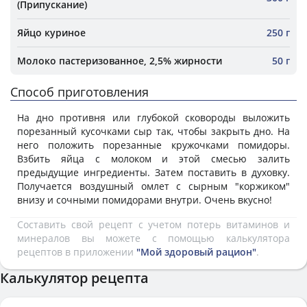
(Припускание)
Яйцо куриное
250 г
Молоко пастеризованное, 2,5% жирности
50 г
Способ приготовления
На дно противня или глубокой сковороды выложить
порезанный кусочками сыр так, чтобы закрыть дно. На
него положить порезанные кружочками помидоры.
Взбить яйца с молоком и этой смесью залить
предыдущие ингредиенты. Затем поставить в духовку.
Получается воздушный омлет с сырным "коржиком"
внизу и сочными помидорами внутри. Очень вкусно!
Составить свой рецепт с учетом потерь витаминов и
минералов вы можете с помощью калькулятора
рецептов в приложении
"Мой здоровый рацион"
.
Калькулятор рецепта