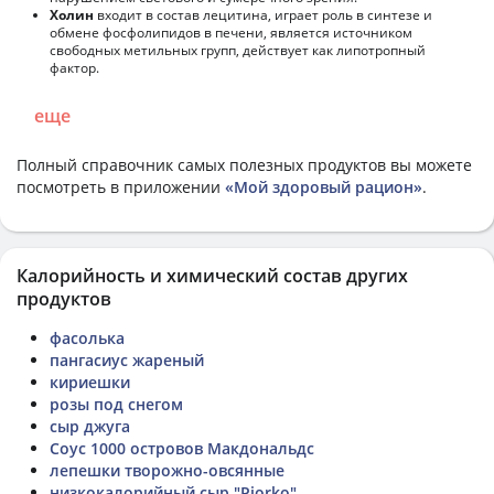
Холин
входит в состав лецитина, играет роль в синтезе и
обмене фосфолипидов в печени, является источником
свободных метильных групп, действует как липотропный
фактор.
еще
Полный справочник самых полезных продуктов вы можете
посмотреть в приложении
«Мой здоровый рацион»
.
Калорийность и химический состав других
продуктов
фасолька
пангасиус жареный
кириешки
розы под снегом
сыр джуга
Соус 1000 островов Макдональдс
лепешки творожно-овсянные
низкокалорийный сыр "Piorko"