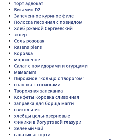
торт адвокат
Витамин D2
Запеченное куриное филе
Полоска песочная с повидлом
Хлеб ржаной Сергеевский
эклер
Соль розовая
Rasens piens
Коровка
мороженое
Салат с помидорами и огурцами
мамалыга
Пирожное "кольцо с творогом"
солянка с сосисками
Творожная запеканка
Конфеты Коровка сливочная
заправка для борща магги
свекольник
хлебцы цельнозерновые
Финики в йогуртовой глазури
Зеленый чай
салатик ассорти