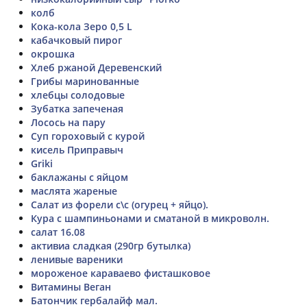
колб
Кока-кола Зеро 0,5 L
кабачковый пирог
окрошка
Хлеб ржаной Деревенский
Грибы маринованные
хлебцы солодовые
Зубатка запеченая
Лосось на пару
Суп гороховый с курой
кисель Приправыч
Griki
баклажаны с яйцом
маслята жареные
Салат из форели с\с (огурец + яйцо).
Кура с шампиньонами и сматаной в микроволн.
салат 16.08
активиа сладкая (290гр бутылка)
ленивые вареники
мороженое караваево фисташковое
Витамины Веган
Батончик гербалайф мал.