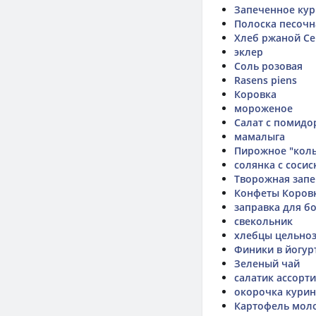
Запеченное ку
Полоска песочн
Хлеб ржаной Се
эклер
Соль розовая
Rasens piens
Коровка
мороженое
Салат с помидо
мамалыга
Пирожное "коль
солянка с соси
Творожная запе
Конфеты Коров
заправка для б
свекольник
хлебцы цельно
Финики в йогур
Зеленый чай
салатик ассорти
окорочка курин
Картофель моло