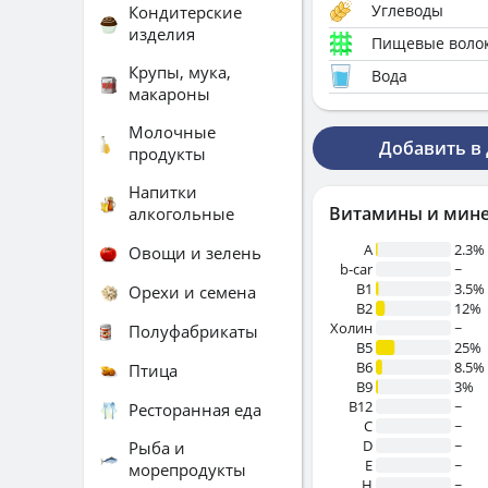
Углеводы
Кондитерские
изделия
Пищевые воло
Крупы, мука,
Вода
макароны
Молочные
Добавить в
продукты
Напитки
Витамины и мин
алкогольные
A
2.3%
Овощи и зелень
b-car
~
В1
3.5%
Орехи и семена
B2
12%
Холин
~
Полуфабрикаты
B5
25%
B6
8.5%
Птица
B9
3%
B12
~
Ресторанная еда
C
~
D
~
Рыба и
E
~
морепродукты
H
~