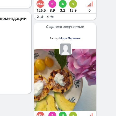
126.5
8.9
3.2
13.9
0
2
4
екомендации
Сырники закусочные
Автор
Море Перемен