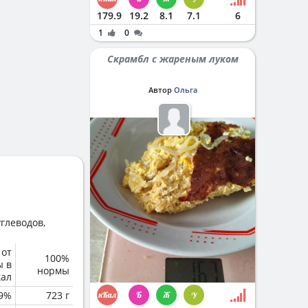
179.9
19.2
8.1
7.1
6
1
0
Скрамбл с жареным луком
Автор
Ольга
глеводов,
 от
100%
ы в
нормы
кал
.9%
723 г