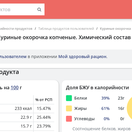
рийности продуктов
Таблица продуктов пользователей
Куриные окорочка
Куриные окорочка копченые
. Химический состав
льзователем
в приложении
Мой здоровый рацион
.
одукта
ь на
100
г
Доля БЖУ в калорийности
Белки
39
%
23
г
% от РСП
233
ккал
15.47
%
Жиры
61
%
16
г
22.9
г
25.44
%
Углеводы
0
%
0
г
15.7
г
23.79
%
Соотношение белков, жиров 