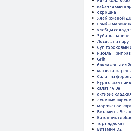
Кока-кола Зеро 
кабачковый пи
окрошка
Хлеб ржаной Д
Грибы маринов
хлебцы солодо
Зубатка запече
Лосось на пару
Суп гороховый 
кисель Припра
Griki
баклажаны с я
маслята жарен
Салат из форели 
Кура с шампинь
салат 16.08
активиа сладкая
ленивые варен
мороженое кар
Витамины Вега
Батончик герба
торт адвокат
Витамин D2