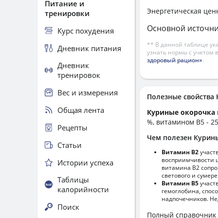
Питание и
Энергетическая цен
тренировки
Основной источни
Курс похудения
** В данной таблице ук
Дневник питания
узнать нормы с учетом 
здоровый рацион»
.
Дневник
тренировок
Вес и измерения
Полезные свойств
Общая лента
Куриные окорочка
%, витамином B5 - 2
Рецепты
Чем полезен Курин
Статьи
Витамин В2
участ
восприимчивости ц
Истории успеха
витамина В2 сопро
светового и сумере
Таблицы
Витамин В5
участв
калорийности
гемоглобина, спос
надпочечников. Не
Поиск
Полный справочник 