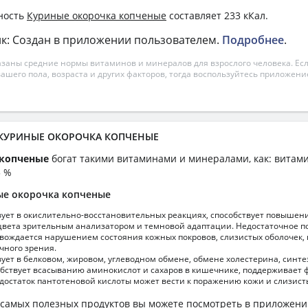
ность
Куриные окорочка копченые
составляет 233 кКал.
к: Создан в приложении пользователем.
Подробнее
.
азаны средние нормы витаминов и минералов для взрослого человека. Есл
вашего пола, возраста и других факторов, тогда воспользуйтесь приложен
а КУРИНЫЕ ОКОРОЧКА КОПЧЕНЫЕ
 копченые
богат такими витаминами и минералами, как: витами
5 %
ые окорочка копченые
вует в окислительно-восстановительных реакциях, способствует повышен
вета зрительным анализатором и темновой адаптации. Недостаточное п
вождается нарушением состояния кожных покровов, слизистых оболочек
чного зрения.
ует в белковом, жировом, углеводном обмене, обмене холестерина, синте
обствует всасыванию аминокислот и сахаров в кишечнике, поддерживает
достаток пантотеновой кислоты может вести к поражению кожи и слизист
самых полезных продуктов вы можете посмотреть в приложен