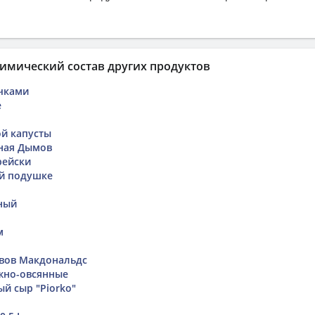
имический состав других продуктов
чками
е
ой капусты
ная Дымов
рейски
ой подушке
ный
м
овов Макдональдс
жно-овсянные
й сыр "Piorko"