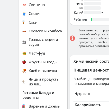
вит.К
~
Свинина
PP
~
Калий
~
Снеки
Рейтинг
Соки
Большинство прод
Сосиски и колбаса
полный набор вита
важно употребля
Травы, специи и
продукты, чтобы
соусы
организма в витами
Фаст-фуд
Химический сост
Фрукты и ягоды
Пищевая ценност
Хлеб и выпечка
В таблице приведено
Яйца и продукты
витаминов и минера
из яиц
Готовые блюда и
Нутриент
рецепты
Калорийность
Варенье и джемы