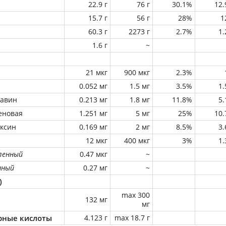
22.9 г
76 г
30.1%
12
15.7 г
56 г
28%
1
60.3 г
2273 г
2.7%
1
1.6 г
~
21 мкг
900 мкг
2.3%
0.052 мг
1.5 мг
3.5%
1
лавин
0.213 мг
1.8 мг
11.8%
5
еновая
1.251 мг
5 мг
25%
10
оксин
0.169 мг
2 мг
8.5%
3
12 мкг
400 мкг
3%
1
ленный
0.47 мкг
~
нный
0.27 мг
~
)
max 300
132 мг
мг
ные кислоты
4.123 г
max 18.7 г