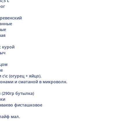
0,5 L
рог
еревенский
анные
вые
ная
с курой
выч
йцом
ые
с\с (огурец + яйцо).
онами и сматаной в микроволн.
 (290гр бутылка)
ики
аваево фисташковое
н
лайф мал.