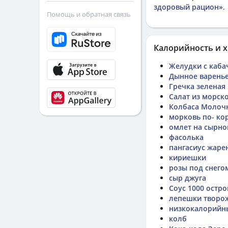
здоровый рацион»
.
Помощь и обратная связь
Калорийность и х
Желудки с каба
Дынное варень
Гречка зеленая
Салат из морск
Колбаса Молоч
морковь по- ко
омлет на сырн
фасолька
пангасиус жаре
кириешки
розы под снего
сыр джуга
Соус 1000 остр
лепешки творо
низкокалорийны
колб