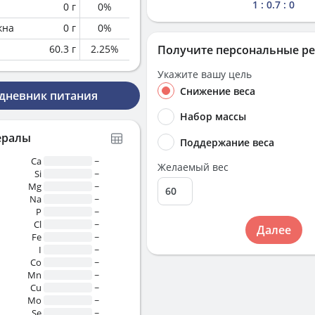
1 : 0.7 : 0
0
г
0
%
кна
0
г
0
%
60.3
г
2.25
%
Получите персональные р
Укажите вашу цель
Снижение веса
 дневник питания
Набор массы
ералы
Поддержание веса
Ca
~
Желаемый вес
Si
~
Mg
~
Na
~
P
~
Cl
~
Далее
Fe
~
I
~
Co
~
Mn
~
Cu
~
Mo
~
Se
~