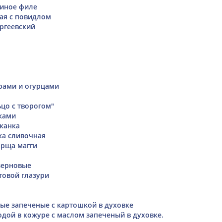
риное филе
ая с повидлом
ргеевский
рами и огурцами
цо с творогом"
сками
канка
ка сливочная
орща магги
зерновые
товой глазури
ые запеченые с картошкой в духовке
дой в кожуре с маслом запеченый в духовке.