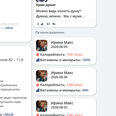
Крик души
Можно ведь излить душу?
Думаю, можно.. Мы с муже...
и вы хотите
3
61
ием
«Мой
Лучшие рационы
Ирина Макс
2026-08-05
Калорийность:
1397 кКал
ном B2 - 11,8
Витамины и минералы:
100%
Ирина Макс
2026-08-06
ию
Калорийность:
1394 кКал
отребление
, нарушением
Витамины и минералы:
99%
зе ряда гормонов,
 функцию коры
Ирина Макс
ых.
2026-08-02
ии
«Мой
Калорийность:
1387 кКал