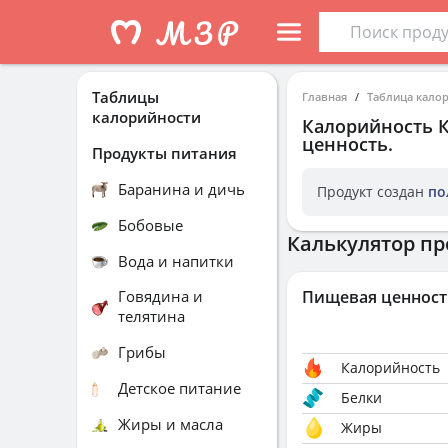
Таблицы
Главная
Таблица кало
калорийности
Калорийность
ценность.
Продукты питания
Баранина и дичь
Продукт создан
по
Бобовые
Калькулятор пр
Вода и напитки
Говядина и
Пищевая ценност
телятина
Грибы
Калорийность
Детское питание
Белки
Жиры и масла
Жиры