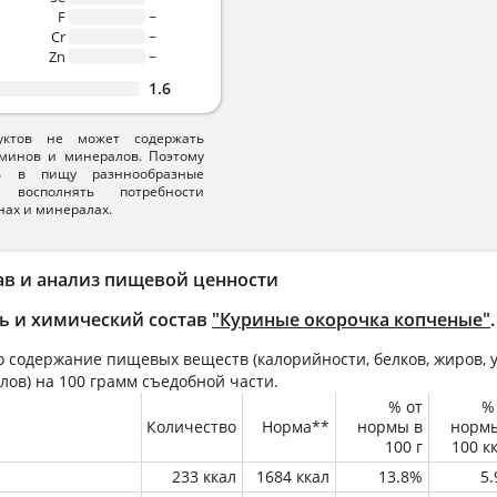
F
~
Cr
~
Zn
~
1.6
уктов не может содержать
минов и минералов. Поэтому
ть в пищу разннообразные
 восполнять потребности
нах и минералах.
ав и анализ пищевой ценности
ь и химический состав
"Куриные окорочка копченые"
.
 содержание пищевых веществ (калорийности, белков, жиров, у
лов) на
100 грамм
съедобной части.
% от
%
Количество
Норма**
нормы в
норм
100 г
100 к
233 ккал
1684 ккал
13.8%
5