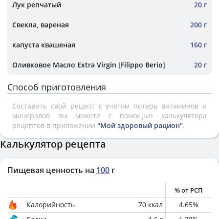
Лук репчатый
20 г
Свекла, вареная
200 г
капуста квашеная
160 г
Оливковое Масло Extra Virgin [Filippo Berio]
20 г
Способ приготовления
Составить свой рецепт с учетом потерь витаминов и
минералов вы можете с помощью калькулятора
рецептов в приложении
"Мой здоровый рацион"
.
Калькулятор рецепта
Пищевая ценность на
100
г
% от РСП
Калорийность
70
ккал
4.65
%