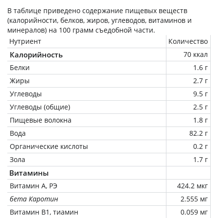
В таблице приведено содержание пищевых веществ
(калорийности, белков, жиров, углеводов, витаминов и
минералов) на
100 грамм
съедобной части.
Нутриент
Количество
Калорийность
70 ккал
Белки
1.6 г
Жиры
2.7 г
Углеводы
9.5 г
Углеводы (общие)
2.5 г
Пищевые волокна
1.8 г
Вода
82.2 г
Органические кислоты
0.2 г
Зола
1.7 г
Витамины
Витамин А, РЭ
424.2 мкг
бета Каротин
2.555 мг
Витамин В1, тиамин
0.059 мг