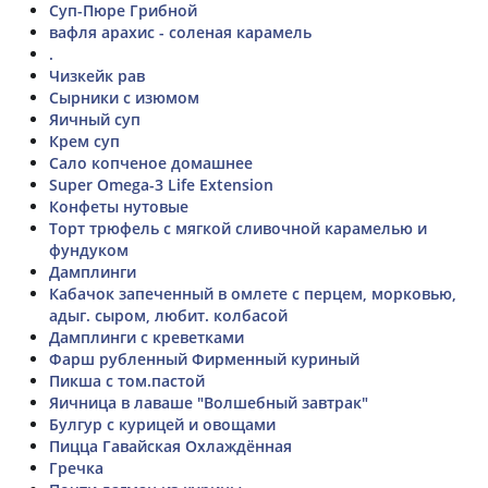
Суп-Пюре Грибной
вафля арахис - соленая карамель
.
Чизкейк рав
Сырники с изюмом
Яичный суп
Крем суп
Сало копченое домашнее
Super Omega-3 Life Extension
Конфеты нутовые
Торт трюфель с мягкой сливочной карамелью и
фундуком
Дамплинги
Кабачок запеченный в омлете с перцем, морковью,
адыг. сыром, любит. колбасой
Дамплинги с креветками
Фарш рубленный Фирменный куриный
Пикша с том.пастой
Яичница в лаваше "Волшебный завтрак"
Булгур с курицей и овощами
Пицца Гавайская Охлаждённая
Гречка