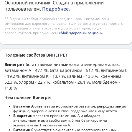
Основной источник: Создан в приложении
пользователем.
Подробнее
.
** В данной таблице указаны средние нормы витаминов и
минералов для взрослого человека. Если вы хотите узнать нормы с
учетом вашего пола, возраста и других факторов, тогда
воспользуйтесь приложением
«Мой здоровый рацион»
.
Полезные свойства ВИНЕГРЕТ
Винегрет
богат такими витаминами и минералами, как:
витамином А - 47,1 %, бэта-каротином - 51,1 %, витамином C
- 19,2 %, витамином K - 13,7 %, калием - 13,3 %, кремнием -
52,3 %, хлором - 22,7 %, кобальтом - 26,1 %, молибденом -
11,8 %
Чем полезен Винегрет
Витамин А
отвечает за нормальное развитие, репродуктивную
функцию, здоровье кожи и глаз, поддержание иммунитета.
В-каротин
является провитамином А и обладает
антиоксидантными свойствами. 6 мкг бета-каротина
эквивалентны 1 мкг витамина А.
Витамин С
участвует в окислительно-восстановительных