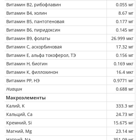
Витамин В2, рибофлавин
0.055 мг
Витамин В4, холин
8.67 мг
Витамин В5, пантотеновая
0.177 мг
Витамин В6, пиридоксин
0.145 мг
Витамин В9, фолаты
26.999 мкг
Витамин C, аскорбиновая
17.32 мг
Витамин Е, альфа токоферол, ТЭ
0.156 мг
Витамин Н, биотин
0.169 мкг
Витамин К, филлохинон
16.4 мкг
Витамин РР, НЭ
0.9771 мг
Ниацин
0.688 мг
Макроэлементы
Калий, K
333.3 мг
Кальций, Ca
24.73 мг
Кремний, Si
15.675 мг
Магний, Mg
23.14 мг
Натрий, Na
351.09 мг