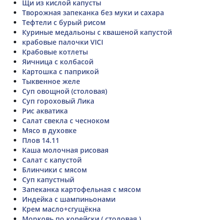
Щи из кислой капусты
Творожная запеканка без муки и сахара
Тефтели с бурый рисом
Куриные медальоны с квашеной капустой
крабовые палочки VICI
Крабовые котлеты
Яичница с колбасой
Картошка с паприкой
Тыквенное желе
Суп овощной (столовая)
Суп гороховый Лика
Рис акватика
Салат свекла с чесноком
Мясо в духовке
Плов 14.11
Каша молочная рисовая
Салат с капустой
Блинчики с мясом
Суп капустный
Запеканка картофельная с мясом
Индейка с шампиньонами
Крем масло+сгущёкна
Морковь по корейски ( столовая )