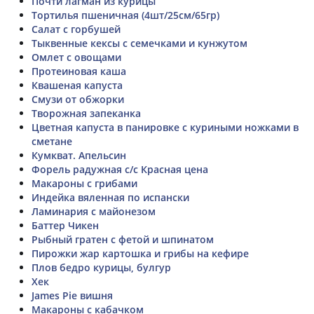
Почти лагман из курицы
Тортилья пшеничная (4шт/25см/65гр)
Салат с горбушей
Тыквенные кексы с семечками и кунжутом
Омлет с овощами
Протеиновая каша
Квашеная капуста
Смузи от обжорки
Творожная запеканка
Цветная капуста в панировке с куриными ножками в
сметане
Кумкват. Апельсин
Форель радужная с/с Красная цена
Макароны с грибами
Индейка вяленная по испански
Ламинария с майонезом
Баттер Чикен
Рыбный гратен с фетой и шпинатом
Пирожки жар картошка и грибы на кефире
Плов бедро курицы, булгур
Хек
James Pie вишня
Макароны с кабачком