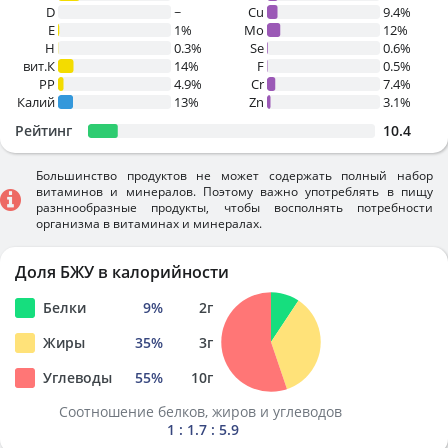
D
~
Cu
9.4%
E
1%
Mo
12%
H
0.3%
Se
0.6%
вит.К
14%
F
0.5%
PP
4.9%
Cr
7.4%
Калий
13%
Zn
3.1%
Рейтинг
10.4
Большинство продуктов не может содержать полный набор
витаминов и минералов. Поэтому важно употреблять в пищу
разннообразные продукты, чтобы восполнять потребности
организма в витаминах и минералах.
Доля БЖУ в калорийности
Белки
9
%
2
г
Жиры
35
%
3
г
Углеводы
55
%
10
г
Соотношение белков, жиров и углеводов
1 : 1.7 : 5.9