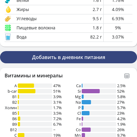
Белки
1.6
г
1.78
%
Жиры
2.7
г
4.09
%
Углеводы
9.5
г
6.93
%
Пищевые волокна
1.8
г
9
%
Вода
82.2
г
3.07
%
Добавить в дневник питания
Витамины и минералы
A
47%
Ca
2.5%
b-car
51%
Si
52%
В1
3.9%
Mg
5.8%
B2
3.1%
Na
27%
Холин
1.7%
P
5.7%
B5
3.5%
Cl
23%
B6
7.2%
Fe
4.2%
B9
6.7%
I
1.9%
B12
~
Co
26%
C
19%
Mn
9.7%