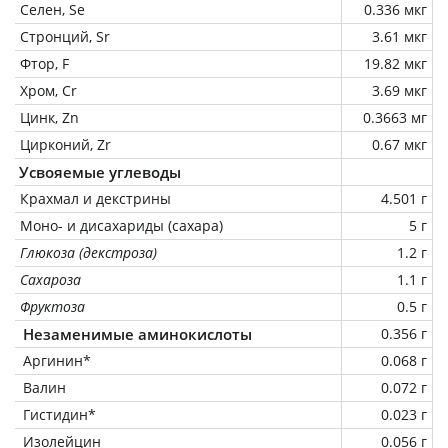
Селен, Se
0.336 мкг
Стронций, Sr
3.61 мкг
Фтор, F
19.82 мкг
Хром, Cr
3.69 мкг
Цинк, Zn
0.3663 мг
Цирконий, Zr
0.67 мкг
Усвояемые углеводы
Крахмал и декстрины
4.501 г
Моно- и дисахариды (сахара)
5 г
Глюкоза (декстроза)
1.2 г
Сахароза
1.1 г
Фруктоза
0.5 г
Незаменимые аминокислоты
0.356 г
Аргинин*
0.068 г
Валин
0.072 г
Гистидин*
0.023 г
Изолейцин
0.056 г