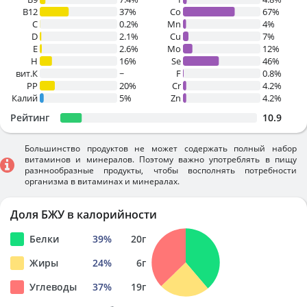
B12
37%
Co
67%
C
0.2%
Mn
4%
D
2.1%
Cu
7%
E
2.6%
Mo
12%
H
16%
Se
46%
вит.К
~
F
0.8%
PP
20%
Cr
4.2%
Калий
5%
Zn
4.2%
Рейтинг
10.9
Большинство продуктов не может содержать полный набор
витаминов и минералов. Поэтому важно употреблять в пищу
разннообразные продукты, чтобы восполнять потребности
организма в витаминах и минералах.
Доля БЖУ в калорийности
Белки
39
%
20
г
Жиры
24
%
6
г
Углеводы
37
%
19
г