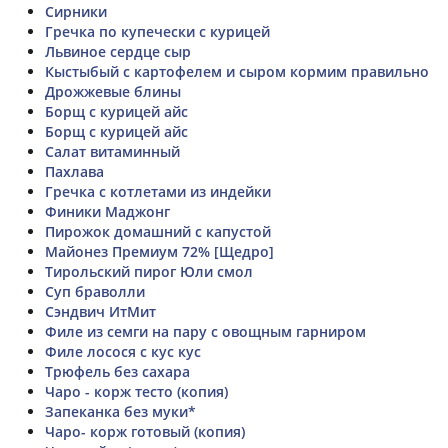
Сирники
Гречка по купечески с курицей
Львиное сердце сыр
Кыстыбый с картофелем и сыром кормим правильно
Дрожжевые блины
Борщ с курицей айс
Борщ с курицей айс
Салат витаминный
Пахлава
Гречка с котлетами из индейки
Финики Маджонг
Пирожок домашний с капустой
Майонез Премиум 72% [Щедро]
Тирольский пирог Юли смол
Суп браволли
Сэндвич ИтМит
Филе из семги на пару с овощным гарниром
Филе лосося с кус кус
Трюфель без сахара
Чаро - корж тесто (копия)
Запеканка без муки*
Чаро- корж готовый (копия)