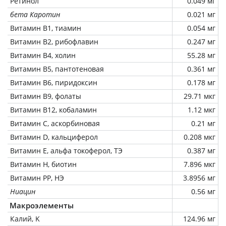
Ретинол
0.049 мг
бета Каротин
0.021 мг
Витамин В1, тиамин
0.054 мг
Витамин В2, рибофлавин
0.247 мг
Витамин В4, холин
55.28 мг
Витамин В5, пантотеновая
0.361 мг
Витамин В6, пиридоксин
0.178 мг
Витамин В9, фолаты
29.71 мкг
Витамин В12, кобаламин
1.12 мкг
Витамин C, аскорбиновая
0.21 мг
Витамин D, кальциферол
0.208 мкг
Витамин Е, альфа токоферол, ТЭ
0.387 мг
Витамин Н, биотин
7.896 мкг
Витамин РР, НЭ
3.8956 мг
Ниацин
0.56 мг
Макроэлементы
Калий, K
124.96 мг