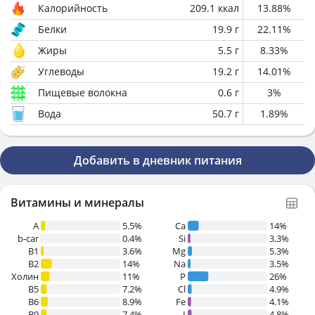
Калорийность
209.1
ккал
13.88
%
Белки
19.9
г
22.11
%
Жиры
5.5
г
8.33
%
Углеводы
19.2
г
14.01
%
Пищевые волокна
0.6
г
3
%
Вода
50.7
г
1.89
%
Добавить в дневник питания
Витамины и минералы
A
5.5%
Ca
14%
b-car
0.4%
Si
3.3%
В1
3.6%
Mg
5.3%
B2
14%
Na
3.5%
Холин
11%
P
26%
B5
7.2%
Cl
4.9%
B6
8.9%
Fe
4.1%
B9
7.4%
I
4.8%