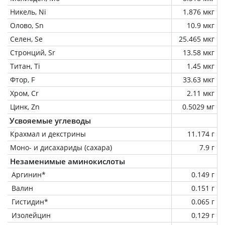
Никель, Ni
1.876 мкг
Олово, Sn
10.9 мкг
Селен, Se
25.465 мкг
Стронций, Sr
13.58 мкг
Титан, Ti
1.45 мкг
Фтор, F
33.63 мкг
Хром, Cr
2.11 мкг
Цинк, Zn
0.5029 мг
Усвояемые углеводы
Крахмал и декстрины
11.174 г
Моно- и дисахариды (сахара)
7.9 г
Незаменимые аминокислоты
Аргинин*
0.149 г
Валин
0.151 г
Гистидин*
0.065 г
Изолейцин
0.129 г