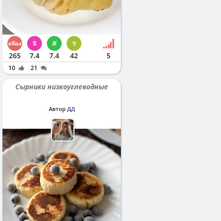
265
7.4
7.4
42
5
10
21
Сырники низкоуглеводные
Автор
ДД