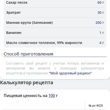
Сахар песок
60 г
Эритрит
30 г
Манная крупа (Запекание)
200 г
Ванилин
1 г
Масло сливочное топленое, 99% жирности
4 г
Способ приготовления
Составить свой рецепт с учетом потерь витаминов и
минералов вы можете с помощью калькулятора
рецептов в приложении
"Мой здоровый рацион"
.
Калькулятор рецепта
Пищевая ценность на
100
г
% от РСП