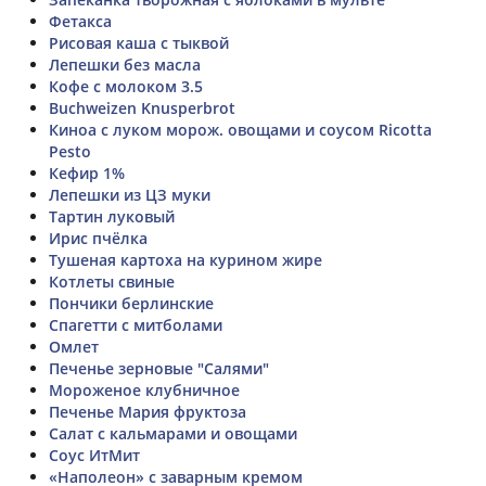
Фетакса
Рисовая каша с тыквой
Лепешки без масла
Кофе с молоком 3.5
Buchweizen Knusperbrot
Киноа с луком морож. овощами и соусом Ricotta
Pesto
Кефир 1%
Лепешки из ЦЗ муки
Тартин луковый
Ирис пчёлка
Тушеная картоха на курином жире
Котлеты свиные
Пончики берлинские
Спагетти с митболами
Омлет
Печенье зерновые "Салями"
Мороженое клубничное
Печенье Мария фруктоза
Салат с кальмарами и овощами
Соус ИтМит
«Наполеон» с заварным кремом