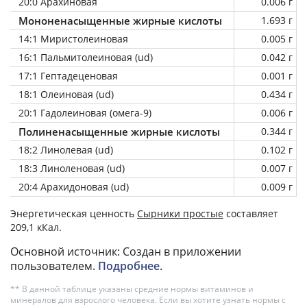
20:0 Арахиновая
0.006 г
Мононенасыщенные жирные кислоты
1.693 г
14:1 Миристолеиновая
0.005 г
16:1 Пальмитолеиновая (ud)
0.042 г
17:1 Гептадеценовая
0.001 г
18:1 Олеиновая (ud)
0.434 г
20:1 Гадолеиновая (омега-9)
0.006 г
Полиненасыщенные жирные кислоты
0.344 г
18:2 Линолевая (ud)
0.102 г
18:3 Линоленовая (ud)
0.007 г
20:4 Арахидоновая (ud)
0.009 г
Энергетическая ценность
Сырники простые
составляет
209,1 кКал.
Основной источник: Создан в приложении
пользователем.
Подробнее
.
** В данной таблице указаны средние нормы витаминов и
минералов для взрослого человека. Если вы хотите узнать нормы с