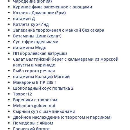
Чародейка (копия)
Куриное филе запеченное с овощами
Котлеты Домашние (Ерм)
витамин Д
Котлета кур+Инд
Запеканка твороженая с манкой без сахара
Витамины Цинк (хелат)
Суп с фрикадельками
витамины Медь
ПП королевская ватрушка
Салат Балтийский берег с кальмарами из морской
капусты в маринаде
Рыба сорога речная
витамины Кальций Магний
Макароны Б ПР 235 г
Шоколадный соус попытка 2
Творог12
Вареники с творогом
Melenium golden nut
Сырный суп с шампиньонами
Двойное наслаждение (с творогом и персиком)
Помидоры с яйцом
Греческий йогурт