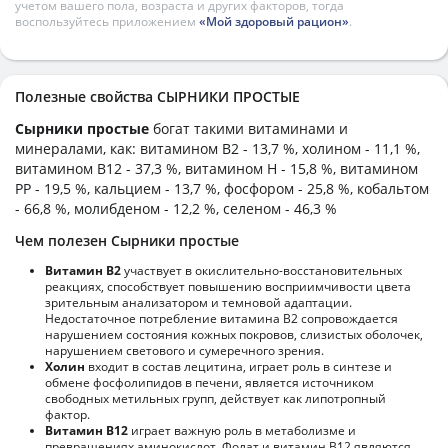
учетом вашего пола, возраста и других факторов, тогда
воспользуйтесь приложением
«Мой здоровый рацион»
.
Полезные свойства СЫРНИКИ ПРОСТЫЕ
Сырники простые
богат такими витаминами и
минералами, как: витамином B2 - 13,7 %, холином - 11,1 %,
витамином B12 - 37,3 %, витамином H - 15,8 %, витамином
PP - 19,5 %, кальцием - 13,7 %, фосфором - 25,8 %, кобальтом
- 66,8 %, молибденом - 12,2 %, селеном - 46,3 %
Чем полезен Сырники простые
Витамин В2
участвует в окислительно-восстановительных
реакциях, способствует повышению восприимчивости цвета
зрительным анализатором и темновой адаптации.
Недостаточное потребление витамина В2 сопровождается
нарушением состояния кожных покровов, слизистых оболочек,
нарушением светового и сумеречного зрения.
Холин
входит в состав лецитина, играет роль в синтезе и
обмене фосфолипидов в печени, является источником
свободных метильных групп, действует как липотропный
фактор.
Витамин В12
играет важную роль в метаболизме и
превращениях аминокислот. Фолат и витамин В12 являются