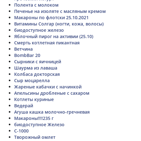
Полента с молоком
Печенье на изоляте с масляным кремом
Макароны по флотски 25.10.2021
Витамины Солгар (ногти, кожа, волосы)
биодоступное железо
Яблочный пирог на активии (25.10)
Смерть котлетная пикантная
Ветчина
BombBar 20
Сырники с яичницей
Шаурма из лаваша
Колбаса докторская
Сыр моцарелла
Жареные кабачки с начинкой
Апельсины дробленые с сахаром
Котлеты куриные
Ведерай
Агуша кашка молочно-гречневая
Макароны!!!!235 г
биодоступное Железо
С-1000
Творожный омлет