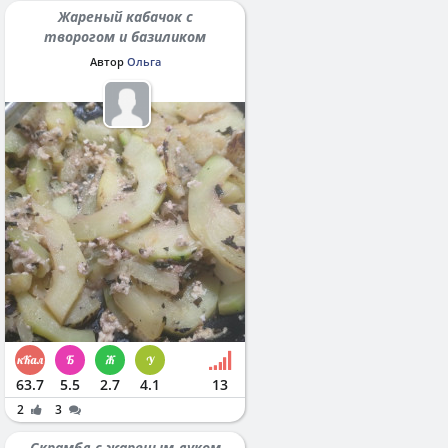
Жареный кабачок с
творогом и базиликом
Автор
Ольга
63.7
5.5
2.7
4.1
13
2
3
Скрамбл с жареным луком