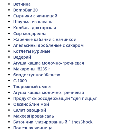
Ветчина
BombBar 20
Сырники с яичницей
Шаурма из лаваша
Колбаса докторская
Сыр моцарелла
Жареные кабачки с начинкой
Апельсины дробленые с сахаром
Котлеты куриные
Ведерай
Агуша кашка молочно-гречневая
Макароны!!!!235 г
биодоступное Железо
С-1000
Творожный омлет
Агуша кашка молочно-гречневая
Продукт сыросодержащий "Для пиццы"
Овсяноблин мой
Салат овощной
МахеевПровансаль
Батончик глазированный FitnesShock
Полезная яичница