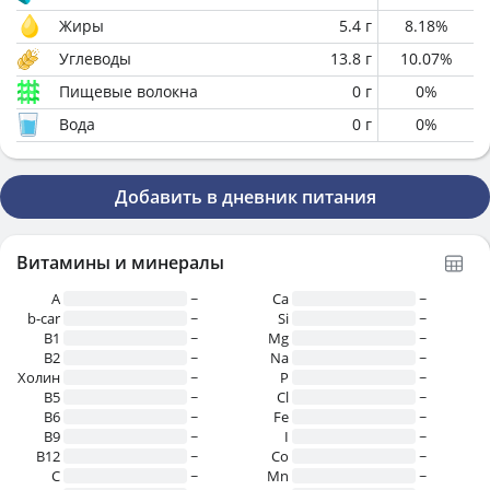
Жиры
5.4
г
8.18
%
Углеводы
13.8
г
10.07
%
Пищевые волокна
0
г
0
%
Вода
0
г
0
%
Добавить в дневник питания
Витамины и минералы
A
~
Ca
~
b-car
~
Si
~
В1
~
Mg
~
B2
~
Na
~
Холин
~
P
~
B5
~
Cl
~
B6
~
Fe
~
B9
~
I
~
B12
~
Co
~
C
~
Mn
~