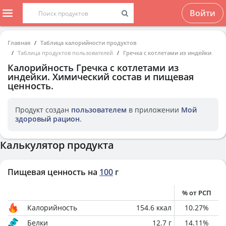
Войти
Главная
Таблица калорийности продуктов
Таблица продуктов пользователей
Гречка с котлетами из индейки
Калорийность
Гречка с котлетами из
индейки
. Химический состав и пищевая
ценность.
Продукт создан
пользователем
в приложении
Мой
здоровый рацион
.
Калькулятор продукта
Пищевая ценность на
100
г
% от РСП
Калорийность
154.6
ккал
10.27
%
Белки
12.7
г
14.11
%