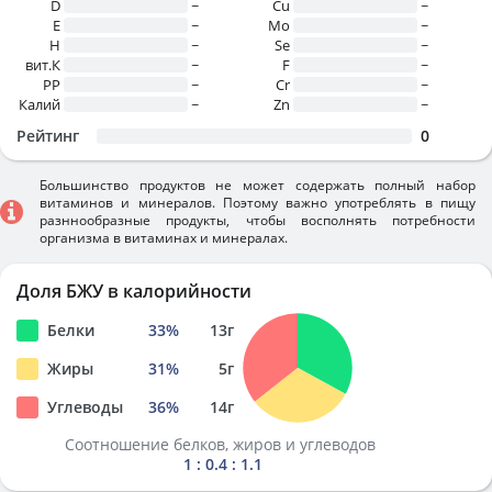
D
~
Cu
~
E
~
Mo
~
H
~
Se
~
вит.К
~
F
~
PP
~
Cr
~
Калий
~
Zn
~
Рейтинг
0
Большинство продуктов не может содержать полный набор
витаминов и минералов. Поэтому важно употреблять в пищу
разннообразные продукты, чтобы восполнять потребности
организма в витаминах и минералах.
Доля БЖУ в калорийности
Белки
33
%
13
г
Жиры
31
%
5
г
Углеводы
36
%
14
г
Соотношение белков, жиров и углеводов
1 : 0.4 : 1.1