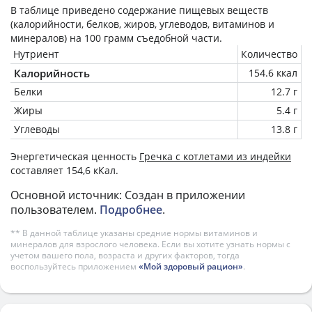
В таблице приведено содержание пищевых веществ
(калорийности, белков, жиров, углеводов, витаминов и
минералов) на
100 грамм
съедобной части.
Нутриент
Количество
Калорийность
154.6 ккал
Белки
12.7 г
Жиры
5.4 г
Углеводы
13.8 г
Энергетическая ценность
Гречка с котлетами из индейки
составляет 154,6 кКал.
Основной источник: Создан в приложении
пользователем.
Подробнее
.
** В данной таблице указаны средние нормы витаминов и
минералов для взрослого человека. Если вы хотите узнать нормы с
учетом вашего пола, возраста и других факторов, тогда
воспользуйтесь приложением
«Мой здоровый рацион»
.