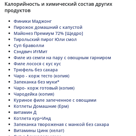
Калорийность и химический состав других
продуктов
Финики Маджонг
Пирожок домашний с капустой
Майонез Премиум 72% [Щедро]
Тирольский пирог Юли смол
Суп браволли
Сэндвич ИтМит
Филе из семги на пару с овощным гарниром
Филе лосося с кус кус
Трюфель без сахара
Чаро - корж тесто (копия)
Запеканка без муки*
Чаро- корж готовый (копия)
Чародейка (копия)
Куриное филе запеченное с овощами
Котлеты Домашние (Ерм)
витамин Д
Котлета кур+Инд
Запеканка твороженая с манкой без сахара
Витамины Цинк (хелат)