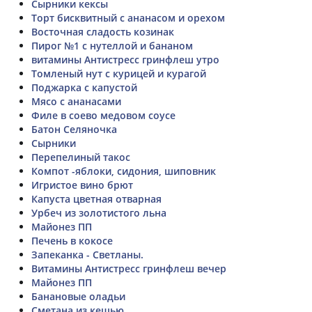
Сырники кексы
Торт бисквитный с ананасом и орехом
Восточная сладость козинак
Пирог №1 с нутеллой и бананом
витамины Антистресс гринфлеш утро
Томленый нут с курицей и курагой
Поджарка с капустой
Мясо с ананасами
Филе в соево медовом соусе
Батон Селяночка
Сырники
Перепелиный такос
Компот -яблоки, сидония, шиповник
Игристое вино брют
Капуста цветная отварная
Урбеч из золотистого льна
Майонез ПП
Печень в кокосе
Запеканка - Светланы.
Витамины Антистресс гринфлеш вечер
Майонез ПП
Банановые оладьи
Сметана из кешью