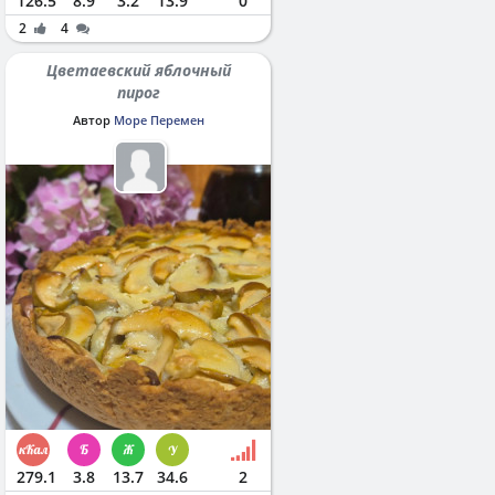
126.5
8.9
3.2
13.9
0
2
4
Цветаевский яблочный
пирог
Автор
Море Перемен
279.1
3.8
13.7
34.6
2