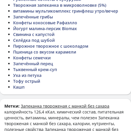
Творожная запеканка в микроволновке (5%)
витамины мультикомплекс гринфлеш утро/вечер
Запечённые грибы
Конфеты кокосовые Рафаэлло
Йогурт малина-персик Biomax
Свинина с капустой
Селёдка под шубой
Пирожное творожное с шоколадом
Пшеница со вкусом карамели
Конфеты семечки
Запечённый перец
Тыквенный крем-суп
Уха из петуха
Тофу острый
Кашп
Метки:
Запеканка твороженая с манкой без сахара
калорийность 126,4 кКал, химический состав, питательная
ценность, витамины, минералы, чем полезен Запеканка
твороженая с манкой без сахара, калории, нутриенты,
полезные свойства Запеканка твороженая с манкой без