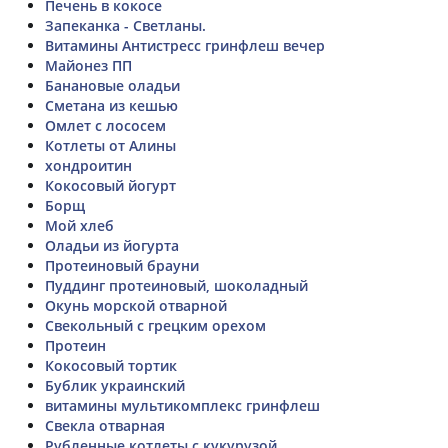
Печень в кокосе
Запеканка - Светланы.
Витамины Антистресс гринфлеш вечер
Майонез ПП
Банановые оладьи
Сметана из кешью
Омлет с лососем
Котлеты от Алины
хондроитин
Кокосовый йогурт
Борщ
Мой хлеб
Оладьи из йогурта
Протеиновый брауни
Пуддинг протеиновый, шоколадный
Окунь морской отварной
Свекольный с грецким орехом
Протеин
Кокосовый тортик
Бублик украинский
витамины мультикомплекс гринфлеш
Свекла отварная
Рубленные котлеты с кукурузой