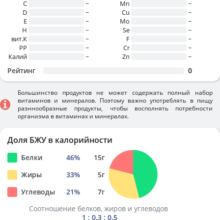
C
~
Mn
~
D
~
Cu
~
E
~
Mo
~
H
~
Se
~
вит.К
~
F
~
PP
~
Cr
~
Калий
~
Zn
~
Рейтинг
0
Большинство продуктов не может содержать полный набор
витаминов и минералов. Поэтому важно употреблять в пищу
разннообразные продукты, чтобы восполнять потребности
организма в витаминах и минералах.
Доля БЖУ в калорийности
Белки
46
%
15
г
Жиры
33
%
5
г
Углеводы
21
%
7
г
Соотношение белков, жиров и углеводов
1 : 0.3 : 0.5