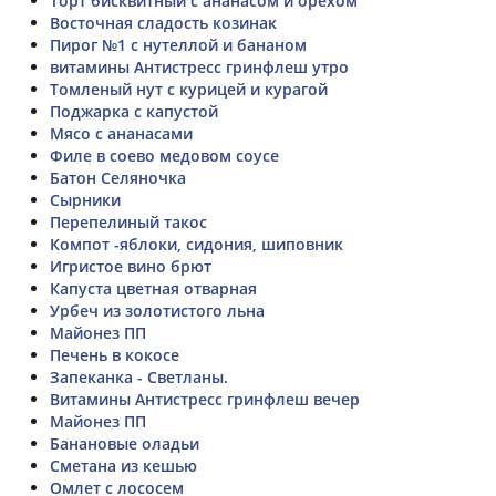
Торт бисквитный с ананасом и орехом
Восточная сладость козинак
Пирог №1 с нутеллой и бананом
витамины Антистресс гринфлеш утро
Томленый нут с курицей и курагой
Поджарка с капустой
Мясо с ананасами
Филе в соево медовом соусе
Батон Селяночка
Сырники
Перепелиный такос
Компот -яблоки, сидония, шиповник
Игристое вино брют
Капуста цветная отварная
Урбеч из золотистого льна
Майонез ПП
Печень в кокосе
Запеканка - Светланы.
Витамины Антистресс гринфлеш вечер
Майонез ПП
Банановые оладьи
Сметана из кешью
Омлет с лососем