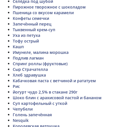
Селёдка под шубой
Пирожное творожное с шоколадом
Пшеница со вкусом карамели
Конфеты семечки
Запечённый перец
Тыквенный крем-суп
Уха из петуха
Тофу острый
Кашп
Имунеле, малина морошка
Подлив лагман
Спринг роллы (фруктовые)
Сыр Страчателла
Хлеб здравушка
Кабачковая паста с ветчиной и рататуем
Рис
йогурт чудо 2,5% в стакане 290г
Шоко блин с арахисовой пастой и бананом
Суп картофельный с уткой
Чепубели
Голень запечённая
Nesquik
Королевская ватрушка