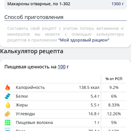
Макароны отварные, по 1-302
1300 г
Способ приготовления
Составить свой рецепт с учетом потерь витаминов и
минералов вы можете с помощью калькулятора
рецептов в приложении
"Мой здоровый рацион"
.
Калькулятор рецепта
Пищевая ценность на
100
г
% от РСП
Калорийность
138.5
ккал
9.2
%
Белки
5.4
г
6
%
Жиры
5.5
г
8.33
%
Углеводы
16.8
г
12.26
%
Пищевые волокна
1
г
5
%