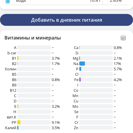
Вода
70.4
г
2.63
%
Добавить в дневник питания
Витамины и минералы
A
~
Ca
0.8%
b-car
~
Si
~
В1
3.7%
Mg
2.1%
B2
1.7%
Na
17%
Холин
~
P
5.7%
B5
~
Cl
~
B6
0.8%
Fe
4.2%
B9
~
I
~
B12
~
Co
~
C
~
Mn
~
D
~
Cu
~
E
3.2%
Mo
~
H
~
Se
~
вит.К
~
F
~
PP
9.1%
Cr
~
Калий
3.5%
Zn
~