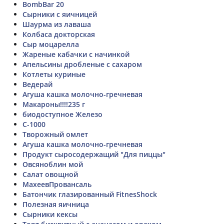
BombBar 20
Сырники с яичницей
Шаурма из лаваша
Колбаса докторская
Сыр моцарелла
Жареные кабачки с начинкой
Апельсины дробленые с сахаром
Котлеты куриные
Ведерай
Агуша кашка молочно-гречневая
Макароны!!!!235 г
биодоступное Железо
С-1000
Творожный омлет
Агуша кашка молочно-гречневая
Продукт сыросодержащий "Для пиццы"
Овсяноблин мой
Салат овощной
МахеевПровансаль
Батончик глазированный FitnesShock
Полезная яичница
Сырники кексы