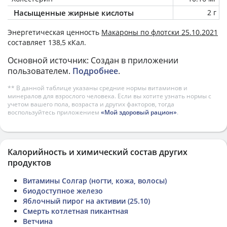
Насыщенные жирные кислоты
2 г
Энергетическая ценность
Макароны по флотски 25.10.2021
составляет 138,5 кКал.
Основной источник: Создан в приложении
пользователем.
Подробнее
.
** В данной таблице указаны средние нормы витаминов и
минералов для взрослого человека. Если вы хотите узнать нормы с
учетом вашего пола, возраста и других факторов, тогда
воспользуйтесь приложением
«Мой здоровый рацион»
.
Калорийность и химический состав других
продуктов
Витамины Солгар (ногти, кожа, волосы)
биодоступное железо
Яблочный пирог на активии (25.10)
Смерть котлетная пикантная
Ветчина