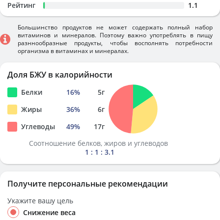
Рейтинг
1.1
Большинство продуктов не может содержать полный набор
витаминов и минералов. Поэтому важно употреблять в пищу
разннообразные продукты, чтобы восполнять потребности
организма в витаминах и минералах.
Доля БЖУ в калорийности
Белки
16
%
5
г
Жиры
36
%
6
г
Углеводы
49
%
17
г
Соотношение белков, жиров и углеводов
1 : 1 : 3.1
Получите персональные рекомендации
Укажите вашу цель
Снижение веса