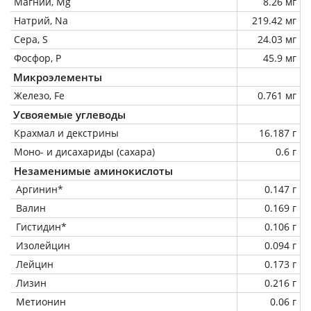
Магний, Mg
8.26 мг
Натрий, Na
219.42 мг
Сера, S
24.03 мг
Фосфор, P
45.9 мг
Микроэлементы
Железо, Fe
0.761 мг
Усвояемые углеводы
Крахмал и декстрины
16.187 г
Моно- и дисахариды (сахара)
0.6 г
Незаменимые аминокислоты
Аргинин*
0.147 г
Валин
0.169 г
Гистидин*
0.106 г
Изолейцин
0.094 г
Лейцин
0.173 г
Лизин
0.216 г
Метионин
0.06 г