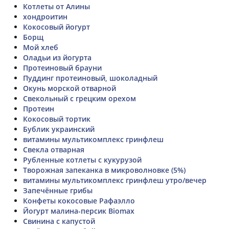
Котлеты от Алины
хондроитин
Кокосовый йогурт
Борщ
Мой хлеб
Оладьи из йогурта
Протеиновый брауни
Пуддинг протеиновый, шоколадный
Окунь морской отварной
Свекольный с грецким орехом
Протеин
Кокосовый тортик
Бублик украинский
витамины мультикомплекс гринфлеш
Свекла отварная
Рубленные котлеты с кукурузой
Творожная запеканка в микроволновке (5%)
витамины мультикомплекс гринфлеш утро/вечер
Запечённые грибы
Конфеты кокосовые Рафаэлло
Йогурт малина-персик Biomax
Свинина с капустой