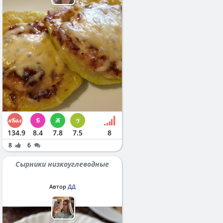
134.9
8.4
7.8
7.5
8
8
6
Сырники низкоуглеводные
Автор
ДД