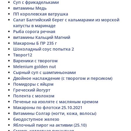
Суп с фрикадельками
витамины Медь
ПП королевская ватрушка
Салат Балтийский берег с кальмарами из морской
капусты в маринаде
Рыба сорога речная
витамины Кальций Магний
Макароны Б ПР 235 г
Шоколадный соус попытка 2
Творог12
Вареники с творогом
Melenium golden nut
Сырный суп с шампиньонами
Двойное наслаждение (с творогом и персиком)
Помидоры с яйцом
Греческий йогурт
Полента с молоком
Печенье на изоляте с масляным кремом
Макароны по флотски 25.10.2021
Витамины Солгар (ногти, кожа, волосы)
биодоступное железо
Яблочный пирог на активии (25.10)
Смерть котлетная пикантная