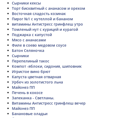
Сырники кексы
Торт бисквитный с ананасом и орехом
Восточная сладость козинак
Пирог №1 с нутеллой и бананом
витамины Антистресс гринфлеш утро
Томленый нут с курицей и курагой
Поджарка с капустой
Мясо с ананасами
Филе в соево медовом соусе
Батон Селяночка
Сырники
Перепелиный такос
Компот -яблоки, сидония, шиповник
Игристое вино брют
Капуста цветная отварная
Урбеч из золотистого льна
Майонез ПП
Печень в кокосе
Запеканка - Светланы.
Витамины Антистресс гринфлеш вечер
Майонез ПП
Банановые оладьи