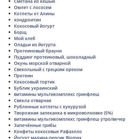
Сметана из кешью
Омлет с лососем
Котлеты от Алины
хондроитин
Кокосовый йогурт
Борщ
Мой хлеб
Оладьи из йогурта
Протеиновый брауни
Пуддинг протеиновый, шоколадный
Окунь морской отварной
Свекольный с грецким орехом
Протеин
Кокосовый тортик
Бублик украинский
витамины мультикомплекс гринфлеш
Свекла отварная
Рубленные котлеты с кукурузой
Творожная запеканка в микроволновке (5%)
витамины мультикомплекс гринфлеш утро/вечер
Запечённые грибы
Конфеты кокосовые Рафаэлло
Йогурт малина-персик Biomax