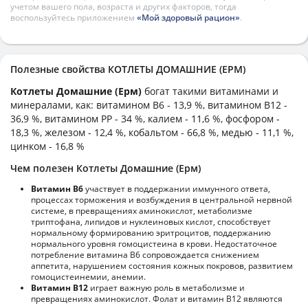
учетом вашего пола, возраста и других факторов, тогда
воспользуйтесь приложением
«Мой здоровый рацион»
.
Полезные свойства КОТЛЕТЫ ДОМАШНИЕ (ЕРМ)
Котлеты Домашние (Ерм)
богат такими витаминами и
минералами, как: витамином B6 - 13,9 %, витамином B12 -
36,9 %, витамином PP - 34 %, калием - 11,6 %, фосфором -
18,3 %, железом - 12,4 %, кобальтом - 66,8 %, медью - 11,1 %,
цинком - 16,8 %
Чем полезен Котлеты Домашние (Ерм)
Витамин В6
участвует в поддержании иммунного ответа,
процессах торможения и возбуждения в центральной нервной
системе, в превращениях аминокислот, метаболизме
триптофана, липидов и нуклеиновых кислот, способствует
нормальному формированию эритроцитов, поддержанию
нормального уровня гомоцистеина в крови. Недостаточное
потребление витамина В6 сопровождается снижением
аппетита, нарушением состояния кожных покровов, развитием
гомоцистеинемии, анемии.
Витамин В12
играет важную роль в метаболизме и
превращениях аминокислот. Фолат и витамин В12 являются