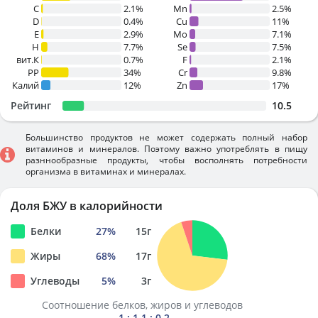
C
2.1%
Mn
2.5%
D
0.4%
Cu
11%
E
2.9%
Mo
7.1%
H
7.7%
Se
7.5%
вит.К
0.7%
F
2.1%
PP
34%
Cr
9.8%
Калий
12%
Zn
17%
Рейтинг
10.5
Большинство продуктов не может содержать полный набор
витаминов и минералов. Поэтому важно употреблять в пищу
разннообразные продукты, чтобы восполнять потребности
организма в витаминах и минералах.
Доля БЖУ в калорийности
Белки
27
%
15
г
Жиры
68
%
17
г
Углеводы
5
%
3
г
Соотношение белков, жиров и углеводов
1 : 1.1 : 0.2