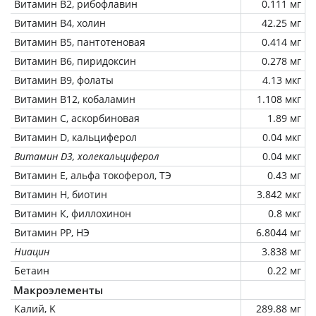
Витамин В2, рибофлавин
0.111 мг
Витамин В4, холин
42.25 мг
Витамин В5, пантотеновая
0.414 мг
Витамин В6, пиридоксин
0.278 мг
Витамин В9, фолаты
4.13 мкг
Витамин В12, кобаламин
1.108 мкг
Витамин C, аскорбиновая
1.89 мг
Витамин D, кальциферол
0.04 мкг
Витамин D3, холекальциферол
0.04 мкг
Витамин Е, альфа токоферол, ТЭ
0.43 мг
Витамин Н, биотин
3.842 мкг
Витамин К, филлохинон
0.8 мкг
Витамин РР, НЭ
6.8044 мг
Ниацин
3.838 мг
Бетаин
0.22 мг
Макроэлементы
Калий, K
289.88 мг