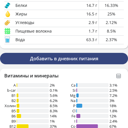
Белки
14.7
г
16.33
%
Жиры
16.5
г
25
%
Углеводы
2.9
г
2.12
%
Пищевые волокна
1.7
г
8.5
%
Вода
63.3
г
2.37
%
Добавить в дневник питания
Витамины и минералы
A
2%
Ca
3.1%
b-car
0.1%
Si
2.5%
В1
5.6%
Mg
7.2%
B2
6.2%
Na
3%
Холин
8.5%
P
18%
B5
8.3%
Cl
1.8%
B6
14%
Fe
12%
B9
1%
I
2.4%
B12
37%
Co
67%