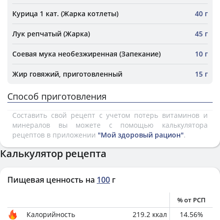
Курица 1 кат. (Жарка котлеты)
40 г
Лук репчатый (Жарка)
45 г
Соевая мука необезжиренная (Запекание)
10 г
Жир говяжий, приготовленный
15 г
Способ приготовления
Составить свой рецепт с учетом потерь витаминов и
минералов вы можете с помощью калькулятора
рецептов в приложении
"Мой здоровый рацион"
.
Калькулятор рецепта
Пищевая ценность на
100
г
% от РСП
Калорийность
219.2
ккал
14.56
%