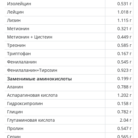
Изолейцин
0.531 г
Лейцин
1.018 г
Лизин
1.115 г
Метионин
0.321 г
Метионин + Цистеин
0.449 г
Треонин
0.585 г
Триптофан
0.167 г
Фенилаланин
0.545 г
Фенилаланин+Тирозин
0.923 г
Заменимые аминокислоты
0.199 г
Аланин
0.788 г
Аспарагиновая кислота
1.202 г
Гидроксипролин
0.158 г
Глицин
0.782 г
Глутаминовая кислота
2.04 г
Пролин
0.547 г
Серин
0.565 г