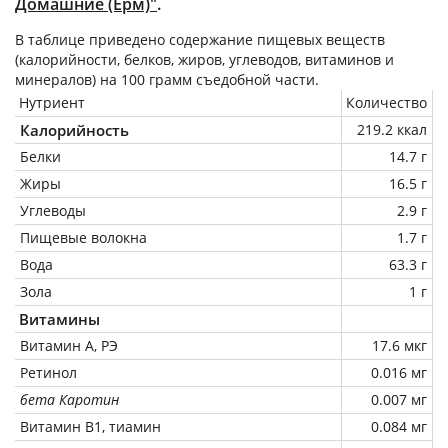
Домашние (Ерм)"
.
В таблице приведено содержание пищевых веществ
(калорийности, белков, жиров, углеводов, витаминов и
минералов) на
100 грамм
съедобной части.
Нутриент
Количество
Калорийность
219.2 ккал
Белки
14.7 г
Жиры
16.5 г
Углеводы
2.9 г
Пищевые волокна
1.7 г
Вода
63.3 г
Зола
1 г
Витамины
Витамин А, РЭ
17.6 мкг
Ретинол
0.016 мг
бета Каротин
0.007 мг
Витамин В1, тиамин
0.084 мг