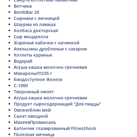
Ветчина
BombBar 20
Сырники с яичницей
Шаурма из лаваша
Колбаса докторская
Сыр моцарелла
Жареные кабачки с начинкой
Апельсины дробленые с сахаром
Котлеты куриные
Ведерай
Агуша кашка молочно-гречневая
Макароны!!!!235 г
биодоступное Железо
С-1000
Творожный омлет
Агуша кашка молочно-гречневая
Продукт сыросодержащий "Для пиццы"
Овсяноблин мой
Салат овощной
МахеевПровансаль
Батончик глазированный FitnesShock
Полезная яичница