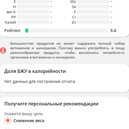
E
~
Mo
~
H
~
Se
~
вит.К
~
F
~
PP
~
Cr
~
Калий
~
Zn
~
Рейтинг
3.4
Большинство продуктов не может содержать полный набор
витаминов и минералов. Поэтому важно употреблять в пищу
разннообразные продукты, чтобы восполнять потребности
организма в витаминах и минералах.
Доля БЖУ в калорийности
Нет данных для построения отчета
Получите персональные рекомендации
Укажите вашу цель
Снижение веса