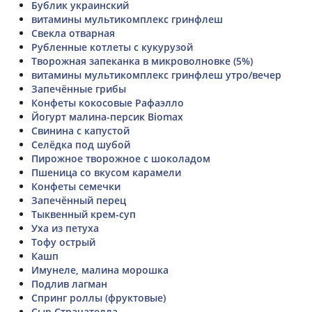
Бублик украинский
витамины мультикомплекс гринфлеш
Свекла отварная
Рубленные котлеты с кукурузой
Творожная запеканка в микроволновке (5%)
витамины мультикомплекс гринфлеш утро/вечер
Запечённые грибы
Конфеты кокосовые Рафаэлло
Йогурт малина-персик Biomax
Свинина с капустой
Селёдка под шубой
Пирожное творожное с шоколадом
Пшеница со вкусом карамели
Конфеты семечки
Запечённый перец
Тыквенный крем-суп
Уха из петуха
Тофу острый
Кашп
Имунеле, малина морошка
Подлив лагман
Спринг роллы (фруктовые)
Сыр Страчателла