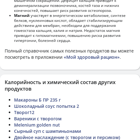
мышечном сокращении. Дефицит кальция приводит к
деминерализации позвоночника, костей таза и нижних
конечностей, повышает риск развития остеопороза.
Магний
участвует в энергетическом метаболизме, синтезе
белков, нуклеиновых кислот, обладает стабилизирующим
действием для мембран, необходим для поддержания
гомеостаза кальция, калия и натрия. Недостаток магния
приводит к гипомагниемии, повышению риска развития
гипертонии, болезней сердца.
Полный справочник самых полезных продуктов вы можете
посмотреть в приложении
«Мой здоровый рацион»
.
Калорийность и химический состав других
продуктов
Макароны Б ПР 235 г
Шоколадный соус попытка 2
Творог12
Вареники с творогом
Melenium golden nut
Сырный суп с шампиньонами
Двойное наслаждение (с творогом и персиком)