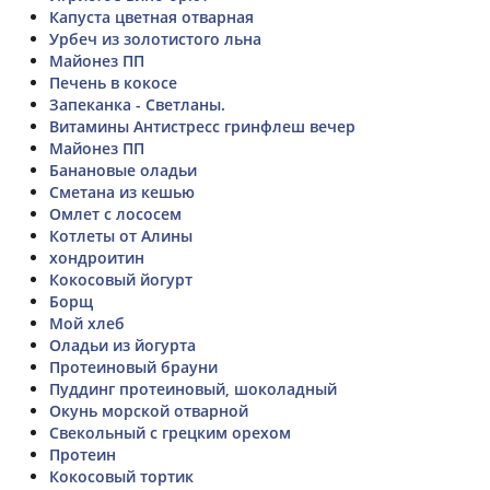
Капуста цветная отварная
Урбеч из золотистого льна
Майонез ПП
Печень в кокосе
Запеканка - Светланы.
Витамины Антистресс гринфлеш вечер
Майонез ПП
Банановые оладьи
Сметана из кешью
Омлет с лососем
Котлеты от Алины
хондроитин
Кокосовый йогурт
Борщ
Мой хлеб
Оладьи из йогурта
Протеиновый брауни
Пуддинг протеиновый, шоколадный
Окунь морской отварной
Свекольный с грецким орехом
Протеин
Кокосовый тортик