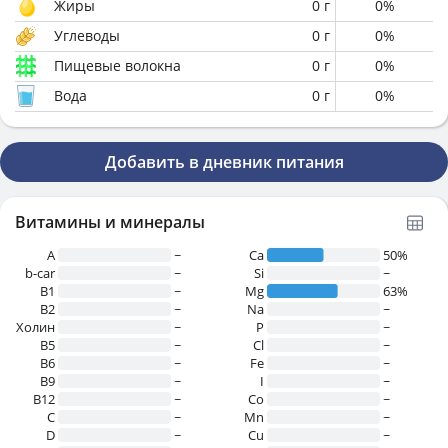
Жиры
0
г
0
%
Углеводы
0
г
0
%
Пищевые волокна
0
г
0
%
Вода
0
г
0
%
Добавить в дневник питания
Витамины и минералы
A
~
Ca
50%
b-car
~
Si
~
В1
~
Mg
63%
B2
~
Na
~
Холин
~
P
~
B5
~
Cl
~
B6
~
Fe
~
B9
~
I
~
B12
~
Co
~
C
~
Mn
~
D
~
Cu
~