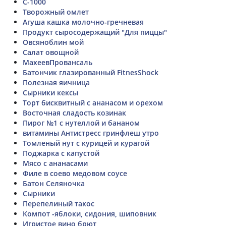
С-1000
Творожный омлет
Агуша кашка молочно-гречневая
Продукт сыросодержащий "Для пиццы"
Овсяноблин мой
Салат овощной
МахеевПровансаль
Батончик глазированный FitnesShock
Полезная яичница
Сырники кексы
Торт бисквитный с ананасом и орехом
Восточная сладость козинак
Пирог №1 с нутеллой и бананом
витамины Антистресс гринфлеш утро
Томленый нут с курицей и курагой
Поджарка с капустой
Мясо с ананасами
Филе в соево медовом соусе
Батон Селяночка
Сырники
Перепелиный такос
Компот -яблоки, сидония, шиповник
Игристое вино брют