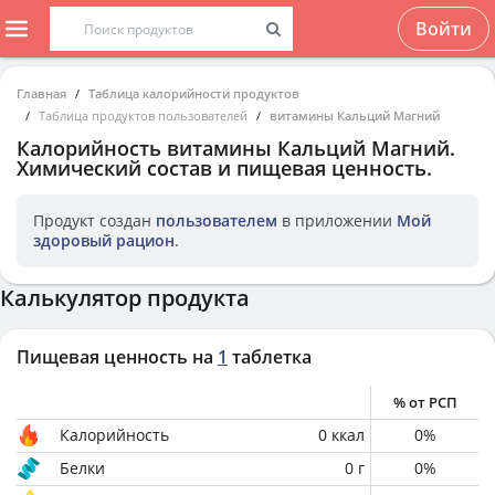
Войти
Главная
Таблица калорийности продуктов
Таблица продуктов пользователей
витамины Кальций Магний
Калорийность
витамины Кальций Магний
.
Химический состав и пищевая ценность.
Продукт создан
пользователем
в приложении
Мой
здоровый рацион
.
Калькулятор продукта
Пищевая ценность на
1
таблетка
% от РСП
Калорийность
0
ккал
0
%
Белки
0
г
0
%