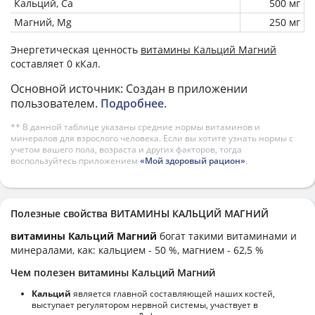
Кальций, Ca
500 мг
Магний, Mg
250 мг
Энергетическая ценность
витамины Кальций Магний
составляет 0 кКал.
Основной источник: Создан в приложении
пользователем.
Подробнее
.
** В данной таблице указаны средние нормы витаминов и
минералов для взрослого человека. Если вы хотите узнать нормы с
учетом вашего пола, возраста и других факторов, тогда
воспользуйтесь приложением
«Мой здоровый рацион»
.
Полезные свойства ВИТАМИНЫ КАЛЬЦИЙ МАГНИЙ
витамины Кальций Магний
богат такими витаминами и
минералами, как: кальцием - 50 %, магнием - 62,5 %
Чем полезен витамины Кальций Магний
Кальций
является главной составляющей наших костей,
выступает регулятором нервной системы, участвует в