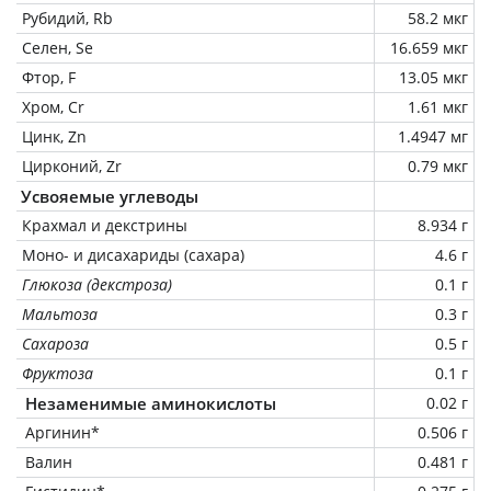
Рубидий, Rb
58.2 мкг
Селен, Se
16.659 мкг
Фтор, F
13.05 мкг
Хром, Cr
1.61 мкг
Цинк, Zn
1.4947 мг
Цирконий, Zr
0.79 мкг
Усвояемые углеводы
Крахмал и декстрины
8.934 г
Моно- и дисахариды (сахара)
4.6 г
Глюкоза (декстроза)
0.1 г
Мальтоза
0.3 г
Сахароза
0.5 г
Фруктоза
0.1 г
Незаменимые аминокислоты
0.02 г
Аргинин*
0.506 г
Валин
0.481 г