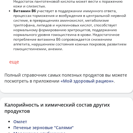
Недостаток пантотеновой кислоты может вести к поражению
кожи и слизистых.
Витамин В6
участвует в поддержании иммунного ответа,
процессах торможения и возбуждения в центральной нервной
системе, в превращениях аминокислот, метаболизме
триптофана, липидов и нуклеиновых кислот, способствует
нормальному формированию эритроцитов, поддержанию
нормального уровня гомоцистеина в крови. Недостаточное
потребление витамина В6 сопровождается снижением
аппетита, нарушением состояния кожных покровов, развитием
гомоцистеинемии, анемии.
еще
Полный справочник самых полезных продуктов вы можете
посмотреть в приложении
«Мой здоровый рацион»
.
Калорийность и химический состав других
продуктов
Омлет
Печенье зерновые "Салями"