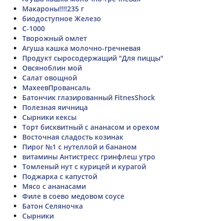
Макароны!!!!235 г
биодоступное Железо
С-1000
Творожный омлет
Агуша кашка молочно-гречневая
Продукт сыросодержащий "Для пиццы"
Овсяноблин мой
Салат овощной
МахеевПровансаль
Батончик глазированный FitnesShock
Полезная яичница
Сырники кексы
Торт бисквитный с ананасом и орехом
Восточная сладость козинак
Пирог №1 с нутеллой и бананом
витамины Антистресс гринфлеш утро
Томленый нут с курицей и курагой
Поджарка с капустой
Мясо с ананасами
Филе в соево медовом соусе
Батон Селяночка
Сырники