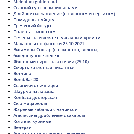
Melenium golden nut
Сырный суп с шампиньонами
Двойное наслаждение (с творогом и персиком)
Помидоры с яйцом
Греческий йогурт
Полента с молоком
Печенье на изоляте с масляным кремом
Макароны по флотски 25.10.2021
Витамины Солгар (ногти, кожа, волосы)
биодоступное железо
Яблочный пирог на активии (25.10)
Смерть котлетная пикантная
Ветчина
BombBar 20
Сырники с яичницей
Шаурма из лаваша
Колбаса докторская
Сыр моцарелла
Жареные кабачки с начинкой
Апельсины дробленые с сахаром
Котлеты куриные
Ведерай
Агуша кашка молочно-гречневая