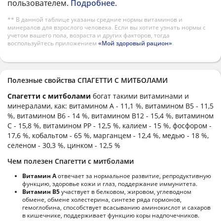
пользователем.
Подробнее
.
** В данной таблице указаны средние нормы витаминов и
минералов для взрослого человека. Если вы хотите узнать нормы с
учетом вашего пола, возраста и других факторов, тогда
воспользуйтесь приложением
«Мой здоровый рацион»
.
Полезные свойства СПАГЕТТИ С МИТБОЛАМИ
Спагетти с митболами
богат такими витаминами и
минералами, как: витамином А - 11,1 %, витамином B5 - 11,5
%, витамином B6 - 14 %, витамином B12 - 15,4 %, витамином
C - 15,8 %, витамином PP - 12,5 %, калием - 15 %, фосфором -
17,6 %, кобальтом - 65 %, марганцем - 12,4 %, медью - 18 %,
селеном - 30,3 %, цинком - 12,5 %
Чем полезен Спагетти с митболами
Витамин А
отвечает за нормальное развитие, репродуктивную
функцию, здоровье кожи и глаз, поддержание иммунитета.
Витамин В5
участвует в белковом, жировом, углеводном
обмене, обмене холестерина, синтезе ряда гормонов,
гемоглобина, способствует всасыванию аминокислот и сахаров
в кишечнике, поддерживает функцию коры надпочечников.