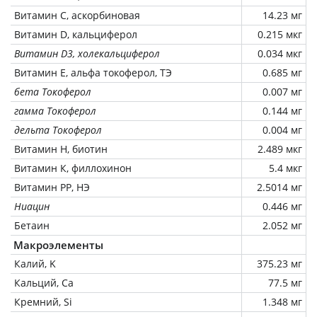
Витамин C, аскорбиновая
14.23 мг
Витамин D, кальциферол
0.215 мкг
Витамин D3, холекальциферол
0.034 мкг
Витамин Е, альфа токоферол, ТЭ
0.685 мг
бета Токоферол
0.007 мг
гамма Токоферол
0.144 мг
дельта Токоферол
0.004 мг
Витамин Н, биотин
2.489 мкг
Витамин К, филлохинон
5.4 мкг
Витамин РР, НЭ
2.5014 мг
Ниацин
0.446 мг
Бетаин
2.052 мг
Макроэлементы
Калий, K
375.23 мг
Кальций, Ca
77.5 мг
Кремний, Si
1.348 мг