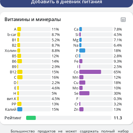
Добавить в дневник питания
Витамины и минералы
A
11%
Ca
7.8%
b-car
8.7%
Si
4.5%
В1
5.2%
Mg
7.1%
B2
8.7%
Na
6.4%
Холин
8.8%
P
18%
B5
12%
Cl
2.8%
B6
14%
Fe
9.3%
B9
2.9%
I
2.5%
B12
15%
Co
65%
C
16%
Mn
12%
D
2.2%
Cu
18%
E
4.6%
Mo
10%
H
5%
Se
30%
вит.К
4.5%
F
0.3%
PP
13%
Cr
3.2%
Калий
15%
Zn
13%
Рейтинг
11.3
Большинство продуктов не может содержать полный набор