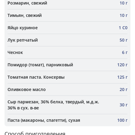
Розмарин, свежий
10 г
Тимьян, свежий
10 г
Яйцо куриное
1 С0
Лук репчатый
50 г
Чеснок
6 г
Помидор (томат), парниковый
120 г
Томатная паста. Консервы
125 г
Оливковое масло
20 г
Сыр пармезан, 36% белка, твердый, м.д.ж.
30 г
36% в сух. в-ве
Паста (макароны, спагетти), сухая
100 г
Способ приготовления