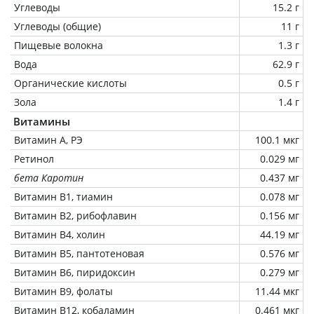
Углеводы
15.2 г
Углеводы (общие)
11 г
Пищевые волокна
1.3 г
Вода
62.9 г
Органические кислоты
0.5 г
Зола
1.4 г
Витамины
Витамин А, РЭ
100.1 мкг
Ретинол
0.029 мг
бета Каротин
0.437 мг
Витамин В1, тиамин
0.078 мг
Витамин В2, рибофлавин
0.156 мг
Витамин В4, холин
44.19 мг
Витамин В5, пантотеновая
0.576 мг
Витамин В6, пиридоксин
0.279 мг
Витамин В9, фолаты
11.44 мкг
Витамин В12, кобаламин
0.461 мкг