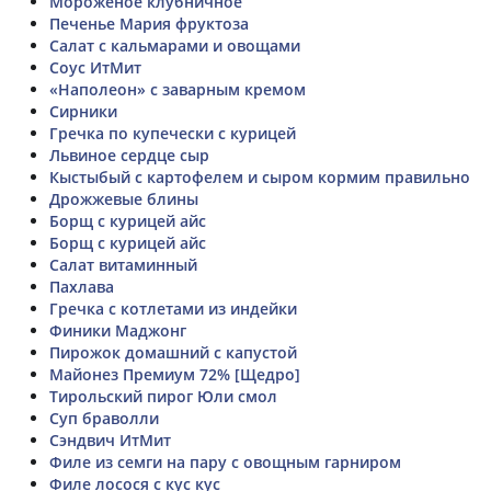
Мороженое клубничное
Печенье Мария фруктоза
Салат с кальмарами и овощами
Соус ИтМит
«Наполеон» с заварным кремом
Сирники
Гречка по купечески с курицей
Львиное сердце сыр
Кыстыбый с картофелем и сыром кормим правильно
Дрожжевые блины
Борщ с курицей айс
Борщ с курицей айс
Салат витаминный
Пахлава
Гречка с котлетами из индейки
Финики Маджонг
Пирожок домашний с капустой
Майонез Премиум 72% [Щедро]
Тирольский пирог Юли смол
Суп браволли
Сэндвич ИтМит
Филе из семги на пару с овощным гарниром
Филе лосося с кус кус