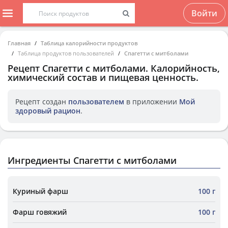
Войти
Главная
Таблица калорийности продуктов
Таблица продуктов пользователей
Спагетти с митболами
Рецепт
Спагетти с митболами
. Калорийность,
химический состав и пищевая ценность.
Рецепт создан
пользователем
в приложении
Мой
здоровый рацион
.
Ингредиенты Спагетти с митболами
Куриный фарш
100 г
Фарш говяжий
100 г