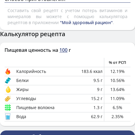
Составить свой рецепт с учетом потерь витаминов и
минералов вы можете с помощью калькулятора
рецептов в приложении
"Мой здоровый рацион"
.
Калькулятор рецепта
Пищевая ценность на
100
г
% от РСП
Калорийность
183.6
ккал
12.19
%
Белки
9.5
г
10.56
%
Жиры
9
г
13.64
%
Углеводы
15.2
г
11.09
%
Пищевые волокна
1.3
г
6.5
%
Вода
62.9
г
2.35
%