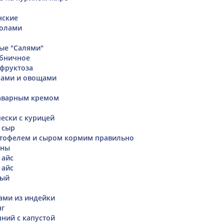
нские
болами
ые "Салями"
бничное
фруктоза
рами и овощами
заварным кремом
чески с курицей
 сыр
ртофелем и сыром кормим правильно
ины
 айс
 айс
ный
тами из индейки
нг
ний с капустой