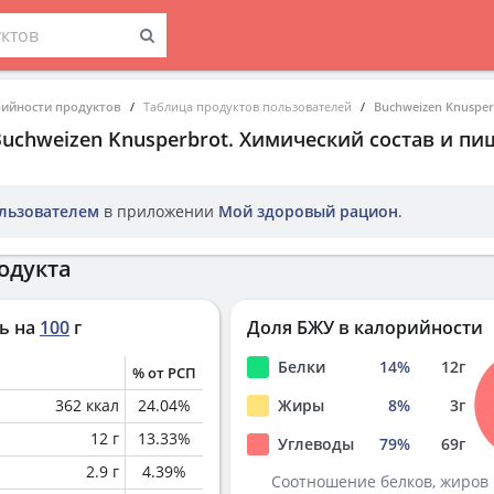
рийности продуктов
Таблица продуктов пользователей
Buchweizen Knusper
uchweizen Knusperbrot
. Химический состав и пи
льзователем
в приложении
Мой здоровый рацион
.
одукта
ь на
100
г
Доля БЖУ в калорийности
Белки
14
%
12
г
% от РСП
362
ккал
24.04
%
Жиры
8
%
3
г
12
г
13.33
%
Углеводы
79
%
69
г
2.9
г
4.39
%
Соотношение белков, жиров 