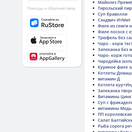
Майонез Преми
Тирольский пи
Помощь и обратная связь
Суп браволли
Сэндвич ИтМит
Филе из семги 
Филе лосося с к
Трюфель без са
Чаро - корж тес
Запеканка без 
Чаро- корж гото
Чародейка (коп
Куриное филе з
Котлеты Домашн
витамин Д
Котлета кур+Ин
Запеканка твор
Витамины Цинк 
Суп с фрикадел
витамины Медь
ПП королевская
Салат Балтийск
Рыба сорога ре
витамины Каль