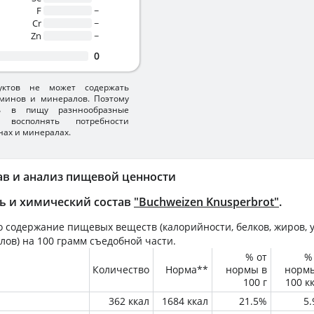
F
~
Cr
~
Zn
~
0
уктов не может содержать
минов и минералов. Поэтому
ть в пищу разннообразные
 восполнять потребности
нах и минералах.
ав и анализ пищевой ценности
ь и химический состав
"Buchweizen Knusperbrot"
.
 содержание пищевых веществ (калорийности, белков, жиров, у
лов) на
100 грамм
съедобной части.
% от
%
Количество
Норма**
нормы в
норм
100 г
100 к
362 ккал
1684 ккал
21.5%
5