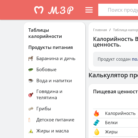
Таблицы
Главная
Таблица кало
калорийности
Калорийность
B
ценность.
Продукты питания
Баранина и дичь
Продукт создан
по
Бобовые
Калькулятор пр
Вода и напитки
Говядина и
Пищевая ценност
телятина
Грибы
Калорийность
Детское питание
Белки
Жиры и масла
Жиры