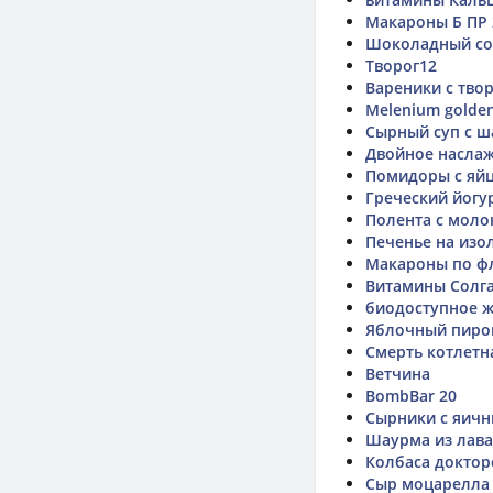
Макароны Б ПР 
Шоколадный со
Творог12
Вареники с тво
Melenium golde
Сырный суп с 
Двойное наслаж
Помидоры с яй
Греческий йогу
Полента с мол
Печенье на изо
Макароны по фл
Витамины Солгар
биодоступное 
Яблочный пирог 
Смерть котлетн
Ветчина
BombBar 20
Сырники с яичн
Шаурма из лав
Колбаса доктор
Сыр моцарелла