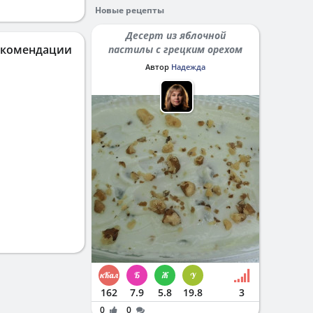
Новые рецепты
Десерт из яблочной
екомендации
пастилы с грецким орехом
Автор
Надежда
162
7.9
5.8
19.8
3
0
0