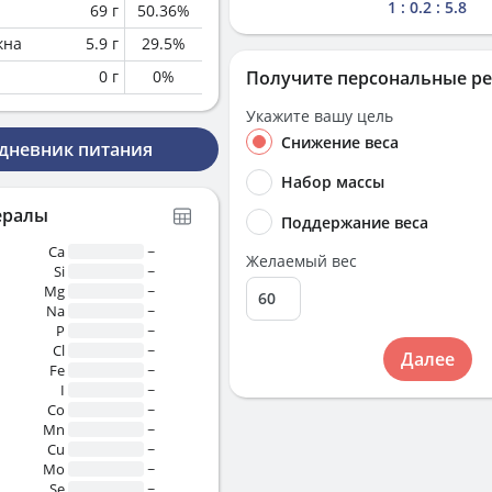
1 : 0.2 : 5.8
69
г
50.36
%
кна
5.9
г
29.5
%
0
г
0
%
Получите персональные р
Укажите вашу цель
Снижение веса
 дневник питания
Набор массы
ералы
Поддержание веса
Ca
~
Желаемый вес
Si
~
Mg
~
Na
~
P
~
Cl
~
Далее
Fe
~
I
~
Co
~
Mn
~
Cu
~
Mo
~
Se
~