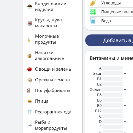
Углеводы
Кондитерские
изделия
Пищевые воло
Крупы, мука,
Вода
макароны
Молочные
Добавить в
продукты
Напитки
Витамины и мин
алкогольные
A
~
Овощи и зелень
b-car
~
В1
~
Орехи и семена
B2
~
Холин
~
Полуфабрикаты
B5
~
B6
~
Птица
B9
~
B12
~
Ресторанная еда
C
~
D
~
Рыба и
E
~
морепродукты
H
~