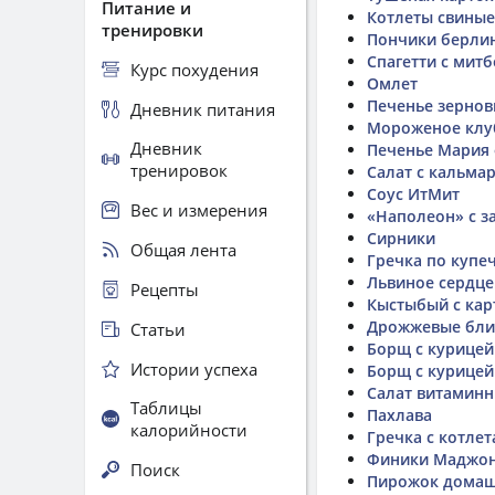
Питание и
Котлеты свиные
тренировки
Пончики берли
Спагетти с мит
Курс похудения
Омлет
Печенье зернов
Дневник питания
Мороженое клу
Дневник
Печенье Мария 
тренировок
Салат с кальма
Соус ИтМит
Вес и измерения
«Наполеон» с 
Сирники
Общая лента
Гречка по купе
Львиное сердце
Рецепты
Кыстыбый с ка
Дрожжевые бл
Статьи
Борщ с курицей
Истории успеха
Борщ с курицей
Салат витамин
Таблицы
Пахлава
калорийности
Гречка с котле
Финики Маджо
Поиск
Пирожок домаш