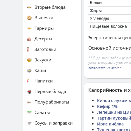
Белки
Вторые блюда
Жиры
Выпечка
Углеводы
Пищевые волокна
Гарниры
Энергетическая цен
Десерты
Основной источни
Заготовки
** В данной таблице ук
Закуски
узнать нормы с учетом 
здоровый рацион»
.
Каши
Напитки
Калорийность и х
Первые блюда
Киноа с луком 
Полуфабрикаты
Кефир 1%
Салаты
Лепешки из ЦЗ 
Тартин луковый
Соусы и заправки
Ирис пчёлка
Тушеная картох