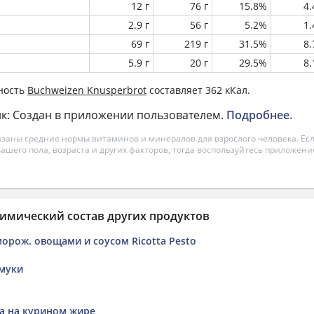
12 г
76 г
15.8%
4
2.9 г
56 г
5.2%
1
69 г
219 г
31.5%
8
5.9 г
20 г
29.5%
8
ность
Buchweizen Knusperbrot
составляет 362 кКал.
к: Создан в приложении пользователем.
Подробнее
.
азаны средние нормы витаминов и минералов для взрослого человека. Есл
вашего пола, возраста и других факторов, тогда воспользуйтесь приложен
имический состав других продуктов
морож. овощами и соусом Ricotta Pesto
муки
а на курином жире