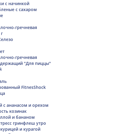
и с начинкой
леные с сахаром
ые
лочно-гречневая
 г
Железо
ет
лочно-гречневая
одержащий "Для пиццы"
й
аль
рованный FitnesShock
ица
й с ананасом и орехом
ость козинак
еллой и бананом
тресс гринфлеш утро
 курицей и курагой