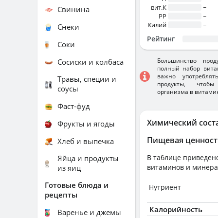
вит.К
~
Свинина
PP
~
Калий
~
Снеки
Рейтинг
Соки
Большинство прод
Сосиски и колбаса
полный набор вита
важно употребля
Травы, специи и
продукты, чтобы
соусы
организма в витами
Фаст-фуд
Химический сост
Фрукты и ягоды
Пищевая ценност
Хлеб и выпечка
В таблице приведено
Яйца и продукты
витаминов и минера
из яиц
Готовые блюда и
Нутриент
рецепты
Калорийность
Варенье и джемы