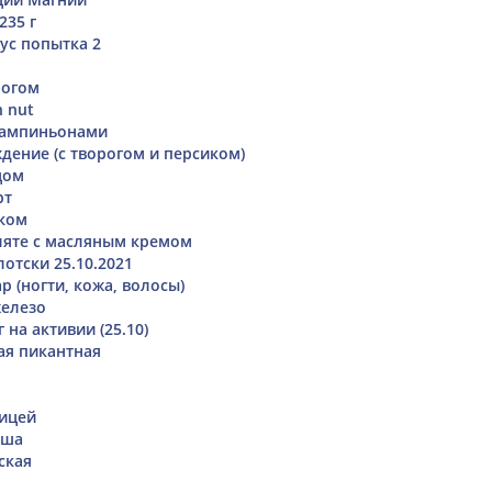
235 г
ус попытка 2
рогом
n nut
шампиньонами
дение (с творогом и персиком)
цом
рт
оком
ляте с масляным кремом
отски 25.10.2021
 (ногти, кожа, волосы)
железо
на активии (25.10)
ая пикантная
ицей
аша
ская