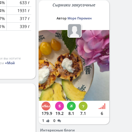
.4%
633 г
Сырники закусочные
.4%
1931 г
.7%
317 г
Автор
Море Перемен
.1%
339 г
и вы хотите
ием
«Мой
179.9
19.2
8.1
7.1
6
1
0
Интересные блоги