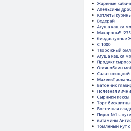
Жареные кабачк
Апельсины дроб
Котлеты курин
Ведерай
Агуша кашка мо
Макароны!!!!235
биодоступное 
С-1000
Творожный омл
Агуша кашка мо
Продукт сырос
Овсяноблин мо
Салат овощной
МахеевПрованс
Батончик глази
Полезная яичн
Сырники кексы
Торт бисквитны
Восточная слад
Пирог №1 с нут
витамины Антис
Томленый нут с