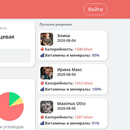
Войти
Лучшие рационы
brot
Элина
щевая
2026-08-04
Калорийность:
1340 кКал
Витамины и минералы:
95%
Ирина Макс
2026-08-04
Калорийность:
1412 кКал
Витамины и минералы:
100%
Maximus Otto
2026-08-06
Калорийность:
1287 кКал
Витамины и минералы:
91%
и углеводов