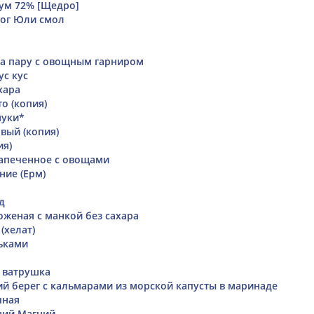
ум 72% [Щедро]
рог Юли смол
на пару с овощным гарниром
ус кус
хара
то (копия)
муки*
вый (копия)
ия)
апеченное с овощами
ие (Ерм)
д
оженая с манкой без сахара
(хелат)
ьками
 ватрушка
ий берег с кальмарами из морской капусты в маринаде
чная
ций Магний