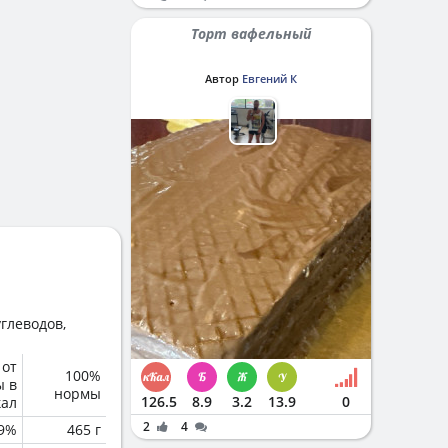
Торт вафельный
Автор
Евгений К
глеводов,
 от
100%
ы в
нормы
126.5
8.9
3.2
13.9
0
кал
2
4
.9%
465 г