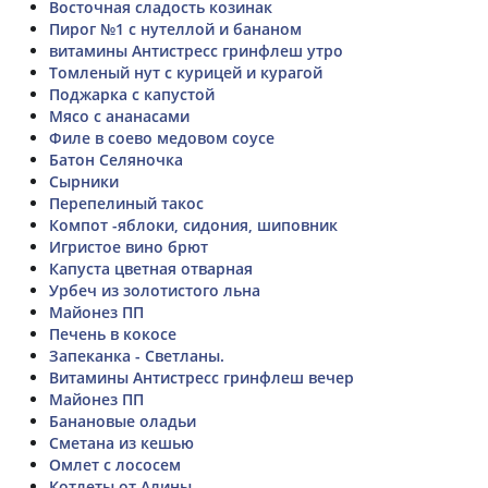
Восточная сладость козинак
Пирог №1 с нутеллой и бананом
витамины Антистресс гринфлеш утро
Томленый нут с курицей и курагой
Поджарка с капустой
Мясо с ананасами
Филе в соево медовом соусе
Батон Селяночка
Сырники
Перепелиный такос
Компот -яблоки, сидония, шиповник
Игристое вино брют
Капуста цветная отварная
Урбеч из золотистого льна
Майонез ПП
Печень в кокосе
Запеканка - Светланы.
Витамины Антистресс гринфлеш вечер
Майонез ПП
Банановые оладьи
Сметана из кешью
Омлет с лососем
Котлеты от Алины