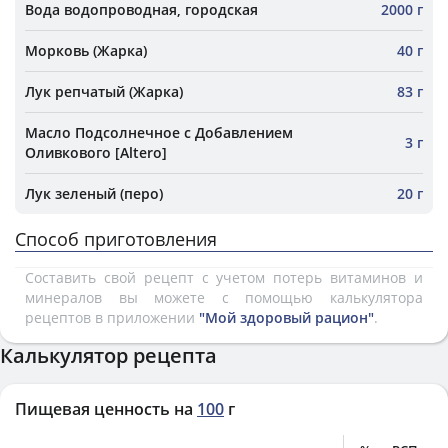
Вода водопроводная, городская
2000 г
Морковь (Жарка)
40 г
Лук репчатый (Жарка)
83 г
Масло Подсолнечное с Добавлением
3 г
Оливкового [Altero]
Лук зеленый (перо)
20 г
Способ приготовления
Составить свой рецепт с учетом потерь витаминов и
минералов вы можете с помощью калькулятора
рецептов в приложении
"Мой здоровый рацион"
.
Калькулятор рецепта
Пищевая ценность на
100
г