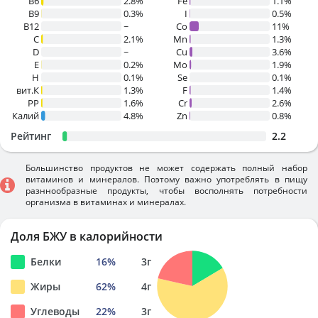
B6
2.8%
Fe
1.1%
B9
0.3%
I
0.5%
B12
~
Co
11%
C
2.1%
Mn
1.3%
D
~
Cu
3.6%
E
0.2%
Mo
1.9%
H
0.1%
Se
0.1%
вит.К
1.3%
F
1.4%
PP
1.6%
Cr
2.6%
Калий
4.8%
Zn
0.8%
Рейтинг
2.2
Большинство продуктов не может содержать полный набор
витаминов и минералов. Поэтому важно употреблять в пищу
разннообразные продукты, чтобы восполнять потребности
организма в витаминах и минералах.
Доля БЖУ в калорийности
Белки
16
%
3
г
Жиры
62
%
4
г
Углеводы
22
%
3
г