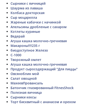
Сырники с яичницей
Шаурма из лаваша
Колбаса докторская
Сыр моцарелла
Жареные кабачки с начинкой
Апельсины дробленые с сахаром
Котлеты куриные
Ведерай
Агуша кашка молочно-гречневая
Макароны!!!!235 г
биодоступное Железо
С-1000
Творожный омлет
Агуша кашка молочно-гречневая
Продукт сыросодержащий "Для пиццы"
Овсяноблин мой
Салат овощной
МахеевПровансаль
Батончик глазированный FitnesShock
Полезная яичница
Сырники кексы
Торт бисквитный с ананасом и орехом