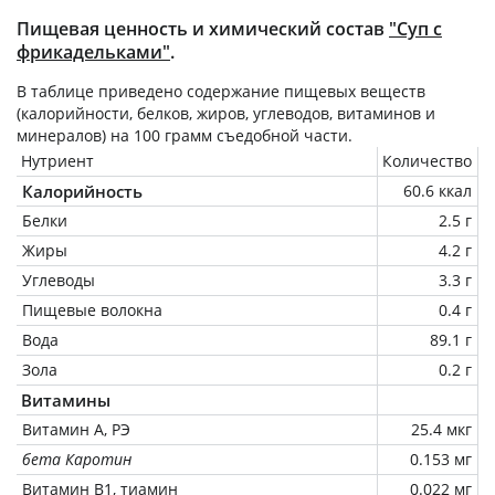
Пищевая ценность и химический состав
"Суп с
фрикадельками"
.
В таблице приведено содержание пищевых веществ
(калорийности, белков, жиров, углеводов, витаминов и
минералов) на
100 грамм
съедобной части.
Нутриент
Количество
Калорийность
60.6 ккал
Белки
2.5 г
Жиры
4.2 г
Углеводы
3.3 г
Пищевые волокна
0.4 г
Вода
89.1 г
Зола
0.2 г
Витамины
Витамин А, РЭ
25.4 мкг
бета Каротин
0.153 мг
Витамин В1, тиамин
0.022 мг