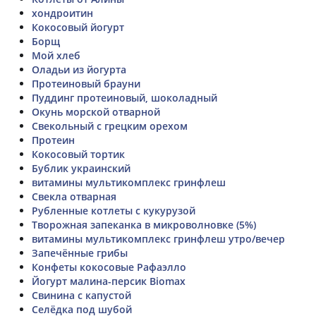
хондроитин
Кокосовый йогурт
Борщ
Мой хлеб
Оладьи из йогурта
Протеиновый брауни
Пуддинг протеиновый, шоколадный
Окунь морской отварной
Свекольный с грецким орехом
Протеин
Кокосовый тортик
Бублик украинский
витамины мультикомплекс гринфлеш
Свекла отварная
Рубленные котлеты с кукурузой
Творожная запеканка в микроволновке (5%)
витамины мультикомплекс гринфлеш утро/вечер
Запечённые грибы
Конфеты кокосовые Рафаэлло
Йогурт малина-персик Biomax
Свинина с капустой
Селёдка под шубой