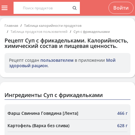
Войти
Главная
Таблица калорийности продуктов
Таблица продуктов пользователей
Суп с фрикадельками
Рецепт
Суп с фрикадельками
. Калорийность,
химический состав и пищевая ценность.
Рецепт создан
пользователем
в приложении
Мой
здоровый рацион
.
Ингредиенты Суп с фрикадельками
Фарш Свинина Говядина [Лента]
466 г
Картофель (Варка без слива)
628 г