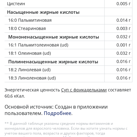
Цистеин
0.005 г
Насыщенные жирные кислоты
16:0 Пальмитиновая
0.014 г
18:0 Стеариновая
0.003 г
Мононенасыщенные жирные кислоты
0.032 г
16:1 Пальмитолеиновая (ud)
0.001 г
18:1 Олеиновая (ud)
0.032 г
Полиненасыщенные жирные кислоты
0.016 г
18:2 Линолевая (ud)
0.016 г
18:3 Линоленовая (ud)
0.016 г
Энергетическая ценность
Суп с фрикадельками
составляет
60,6 кКал.
Основной источник: Создан в приложении
пользователем.
Подробнее
.
** В данной таблице указаны средние нормы витаминов и
минералов для взрослого человека. Если вы хотите узнать нормы с
учетом вашего пола, возраста и других факторов, тогда