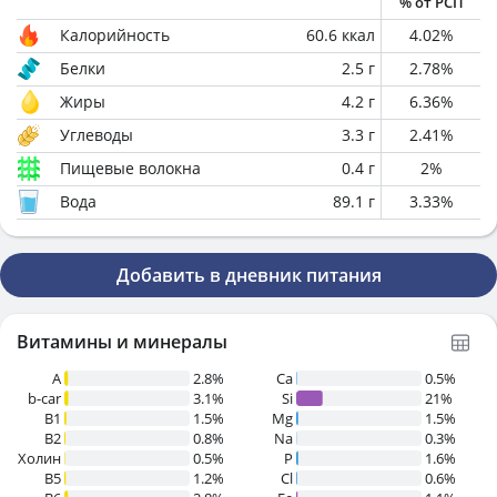
% от РСП
Калорийность
60.6
ккал
4.02
%
Белки
2.5
г
2.78
%
Жиры
4.2
г
6.36
%
Углеводы
3.3
г
2.41
%
Пищевые волокна
0.4
г
2
%
Вода
89.1
г
3.33
%
Добавить в дневник питания
Витамины и минералы
A
2.8%
Ca
0.5%
b-car
3.1%
Si
21%
В1
1.5%
Mg
1.5%
B2
0.8%
Na
0.3%
Холин
0.5%
P
1.6%
B5
1.2%
Cl
0.6%