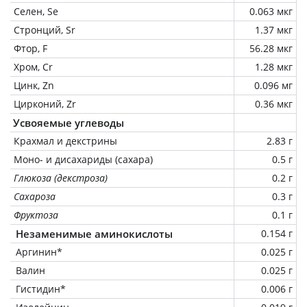
Селен, Se
0.063 мкг
Стронций, Sr
1.37 мкг
Фтор, F
56.28 мкг
Хром, Cr
1.28 мкг
Цинк, Zn
0.096 мг
Цирконий, Zr
0.36 мкг
Усвояемые углеводы
Крахмал и декстрины
2.83 г
Моно- и дисахариды (сахара)
0.5 г
Глюкоза (декстроза)
0.2 г
Сахароза
0.3 г
Фруктоза
0.1 г
Незаменимые аминокислоты
0.154 г
Аргинин*
0.025 г
Валин
0.025 г
Гистидин*
0.006 г