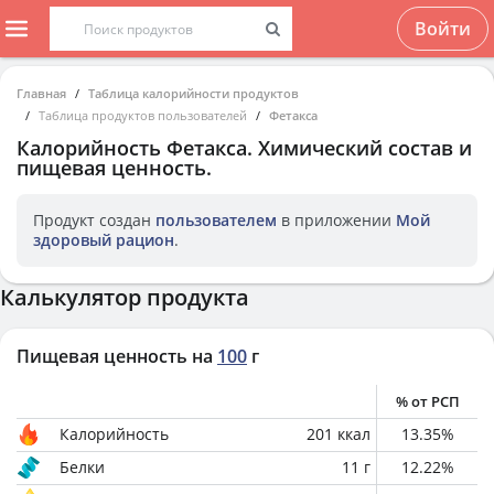
Войти
Главная
Таблица калорийности продуктов
Таблица продуктов пользователей
Фетакса
Калорийность
Фетакса
. Химический состав и
пищевая ценность.
Продукт создан
пользователем
в приложении
Мой
здоровый рацион
.
Калькулятор продукта
Пищевая ценность на
100
г
% от РСП
Калорийность
201
ккал
13.35
%
Белки
11
г
12.22
%