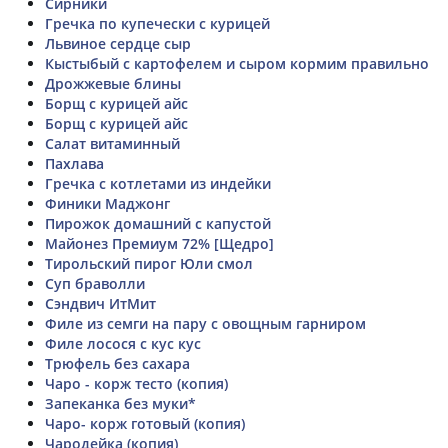
Сирники
Гречка по купечески с курицей
Львиное сердце сыр
Кыстыбый с картофелем и сыром кормим правильно
Дрожжевые блины
Борщ с курицей айс
Борщ с курицей айс
Салат витаминный
Пахлава
Гречка с котлетами из индейки
Финики Маджонг
Пирожок домашний с капустой
Майонез Премиум 72% [Щедро]
Тирольский пирог Юли смол
Суп браволли
Сэндвич ИтМит
Филе из семги на пару с овощным гарниром
Филе лосося с кус кус
Трюфель без сахара
Чаро - корж тесто (копия)
Запеканка без муки*
Чаро- корж готовый (копия)
Чародейка (копия)