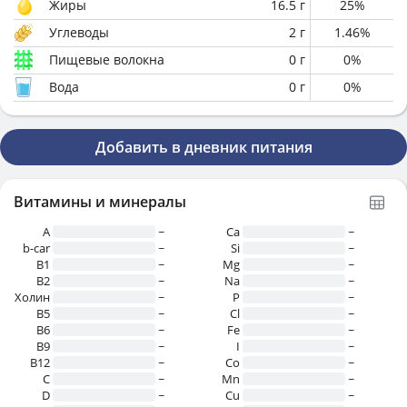
Жиры
16.5
г
25
%
Углеводы
2
г
1.46
%
Пищевые волокна
0
г
0
%
Вода
0
г
0
%
Добавить в дневник питания
Витамины и минералы
A
~
Ca
~
b-car
~
Si
~
В1
~
Mg
~
B2
~
Na
~
Холин
~
P
~
B5
~
Cl
~
B6
~
Fe
~
B9
~
I
~
B12
~
Co
~
C
~
Mn
~
D
~
Cu
~