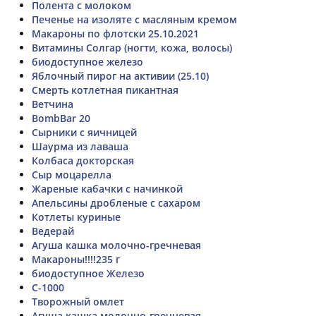
Полента с молоком
Печенье на изоляте с масляным кремом
Макароны по флотски 25.10.2021
Витамины Солгар (ногти, кожа, волосы)
биодоступное железо
Яблочный пирог на активии (25.10)
Смерть котлетная пикантная
Ветчина
BombBar 20
Сырники с яичницей
Шаурма из лаваша
Колбаса докторская
Сыр моцарелла
Жареные кабачки с начинкой
Апельсины дробленые с сахаром
Котлеты куриные
Ведерай
Агуша кашка молочно-гречневая
Макароны!!!!235 г
биодоступное Железо
С-1000
Творожный омлет
Агуша кашка молочно-гречневая