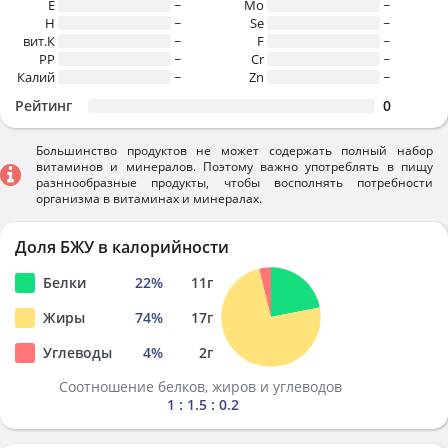
E
~
Mo
~
H
~
Se
~
вит.К
~
F
~
PP
~
Cr
~
Калий
~
Zn
~
Рейтинг
0
Большинство продуктов не может содержать полный набор
витаминов и минералов. Поэтому важно употреблять в пищу
разннообразные продукты, чтобы восполнять потребности
организма в витаминах и минералах.
Доля БЖУ в калорийности
Белки
22
%
11
г
Жиры
74
%
17
г
Углеводы
4
%
2
г
Соотношение белков, жиров и углеводов
1 : 1.5 : 0.2