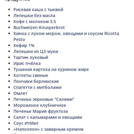
Рисовая каша с тыквой
Лепешки без масла
Кофе с молоком 3.5
Buchweizen Knusperbrot
Киноа с луком морож. овощами и соусом Ricotta
Pesto
Кефир 1%
Лепешки из ЦЗ муки
Тартин луковый
Ирис пчёлка
Тушеная картоха на курином жире
Котлеты свиные
Пончики берлинские
Спагетти с митболами
Омлет
Печенье зерновые "Салями"
Мороженое клубничное
Печенье Мария фруктоза
Салат с кальмарами и овощами
Соус ИтМит
«Наполеон» с заварным кремом