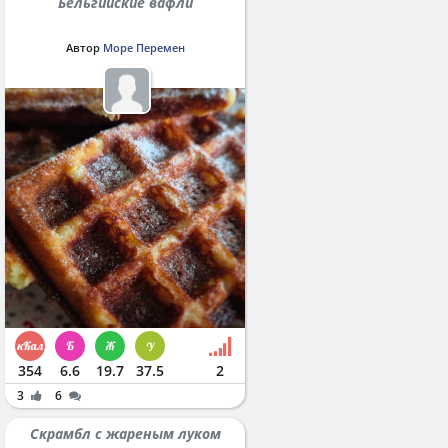
Бельгийские вафли
Автор
Море Перемен
354
6.6
19.7
37.5
2
3
6
Скрамбл с жареным луком