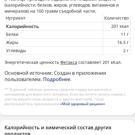
(калорийности, белков, жиров, углеводов, витаминов и
минералов) на
100 грамм
съедобной части.
Нутриент
Количество
Калорийность
201 ккал
Белки
11 г
Жиры
16.5 г
Углеводы
2 г
Энергетическая ценность
Фетакса
составляет 201 кКал.
Основной источник: Создан в приложении
пользователем.
Подробнее
.
** В данной таблице указаны средние нормы витаминов и
минералов для взрослого человека. Если вы хотите узнать нормы с
учетом вашего пола, возраста и других факторов, тогда
воспользуйтесь приложением
«Мой здоровый рацион»
.
Калорийность и химический состав других
продуктов