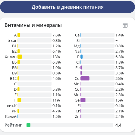
Добавить в дневник питания
Витамины и минералы
A
7.6%
Ca
1.4%
b-car
0.3%
Si
~
В1
1.2%
Mg
0.8%
B2
6.4%
Na
2.7%
Холин
13%
P
6.3%
B5
6.8%
Cl
1.8%
B6
1.9%
Fe
3.7%
B9
0.5%
I
3.5%
B12
4.6%
Co
26%
C
~
Mn
0.4%
D
5.8%
Cu
2.2%
E
1.1%
Mo
2.3%
H
11%
Se
15%
вит.К
0.1%
F
0.4%
PP
4.7%
Cr
2.1%
Калий
1.5%
Zn
2.4%
Рейтинг
4.4