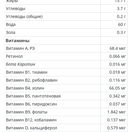
Жиры
13.7 г
Углеводы
3.7 г
Углеводы (общие)
0.2 г
Вода
60 г
Зола
0.3 г
Витамины
Витамин А, РЭ
68.4 мкг
Ретинол
0.066 мг
бета Каротин
0.016 мг
Витамин В1, тиамин
0.018 мг
Витамин В2, рибофлавин
0.116 мг
Витамин В4, холин
66.05 мг
Витамин В5, пантотеновая
0.342 мг
Витамин В6, пиридоксин
0.037 мг
Витамин В9, фолаты
1.842 мкг
Витамин В12, кобаламин
0.137 мкг
Витамин D, кальциферол
0.579 мкг