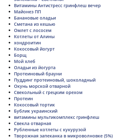
Витамины Антистресс гринфлеш вечер
Майонез ПП
Банановые оладьи
Сметана из кешью
Омлет с лососем
Котлеты от Алины
хондроитин
Кокосовый йогурт
Борщ
Мой хлеб
Оладьи из йогурта
Протеиновый брауни
Пуддинг протеиновый, шоколадный
Окунь морской отварной
Свекольный с грецким орехом
Протеин
Кокосовый тортик
Бублик украинский
витамины мультикомплекс гринфлеш
Свекла отварная
Рубленные котлеты с кукурузой
Творожная запеканка в микроволновке (5%)