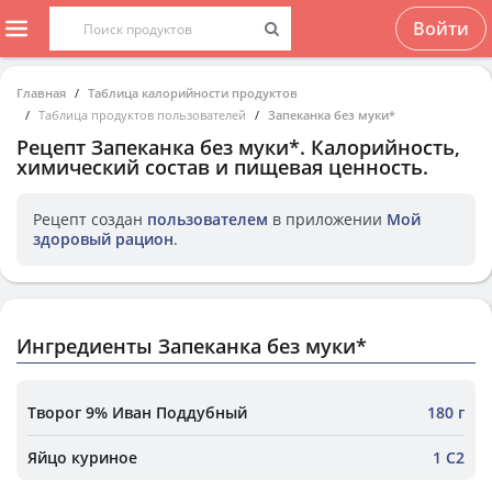
Войти
Главная
Таблица калорийности продуктов
Таблица продуктов пользователей
Запеканка без муки*
Рецепт
Запеканка без муки*
. Калорийность,
химический состав и пищевая ценность.
Рецепт создан
пользователем
в приложении
Мой
здоровый рацион
.
Ингредиенты Запеканка без муки*
Творог 9% Иван Поддубный
180 г
Яйцо куриное
1 С2