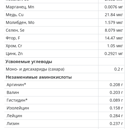
Марганец, Mn
0.0076 мг
Медь, Cu
21.84 мкг
Молибден, Mo
1.579 мкг
Селен, Se
8.079 мкг
Фтор, F
14.47 мкг
Хром, Cr
1.05 мкг
Цинк, Zn
0.2921 мг
Усвояемые углеводы
Моно- и дисахариды (сахара)
0.2 г
Незаменимые аминокислоты
Аргинин*
0.208 г
Валин
0.203 г
Гистидин*
0.089 г
Изолейцин
0.158 г
Лейцин
0.284 г
Лизин
0.237 г