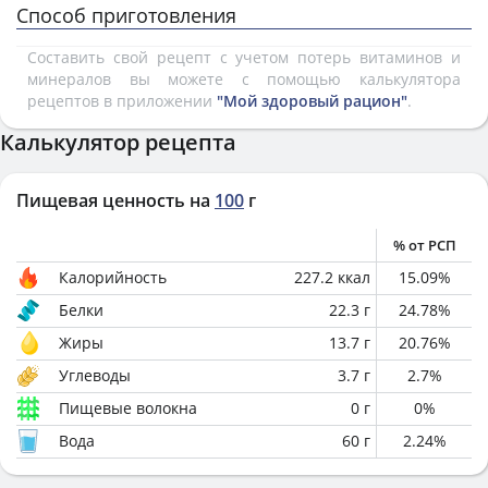
Способ приготовления
Составить свой рецепт с учетом потерь витаминов и
минералов вы можете с помощью калькулятора
рецептов в приложении
"Мой здоровый рацион"
.
Калькулятор рецепта
Пищевая ценность на
100
г
% от РСП
Калорийность
227.2
ккал
15.09
%
Белки
22.3
г
24.78
%
Жиры
13.7
г
20.76
%
Углеводы
3.7
г
2.7
%
Пищевые волокна
0
г
0
%
Вода
60
г
2.24
%