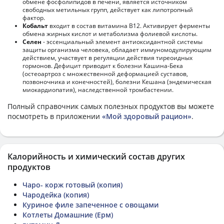
обмене фосфолипидов в печени, является источником
свободных метильных групп, действует как липотропный
фактор.
Кобальт
входит в состав витамина В12. Активирует ферменты
обмена жирных кислот и метаболизма фолиевой кислоты.
Селен
- эссенциальный элемент антиоксидантной системы
защиты организма человека, обладает иммуномодулирующим
действием, участвует в регуляции действия тиреоидных
гормонов. Дефицит приводит к болезни Кашина-Бека
(остеоартроз с множественной деформацией суставов,
позвоночника и конечностей), болезни Кешана (эндемическая
миокардиопатия), наследственной тромбастении.
Полный справочник самых полезных продуктов вы можете
посмотреть в приложении
«Мой здоровый рацион»
.
Калорийность и химический состав других
продуктов
Чаро- корж готовый (копия)
Чародейка (копия)
Куриное филе запеченное с овощами
Котлеты Домашние (Ерм)