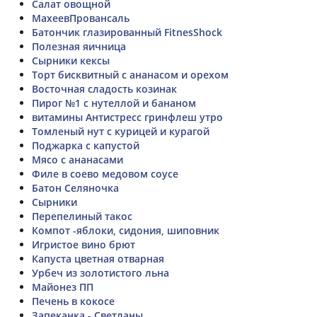
Салат овощной
МахеевПровансаль
Батончик глазированный FitnesShock
Полезная яичница
Сырники кексы
Торт бисквитный с ананасом и орехом
Восточная сладость козинак
Пирог №1 с нутеллой и бананом
витамины Антистресс гринфлеш утро
Томленый нут с курицей и курагой
Поджарка с капустой
Мясо с ананасами
Филе в соево медовом соусе
Батон Селяночка
Сырники
Перепелиный такос
Компот -яблоки, сидония, шиповник
Игристое вино брют
Капуста цветная отварная
Урбеч из золотистого льна
Майонез ПП
Печень в кокосе
Запеканка - Светланы.