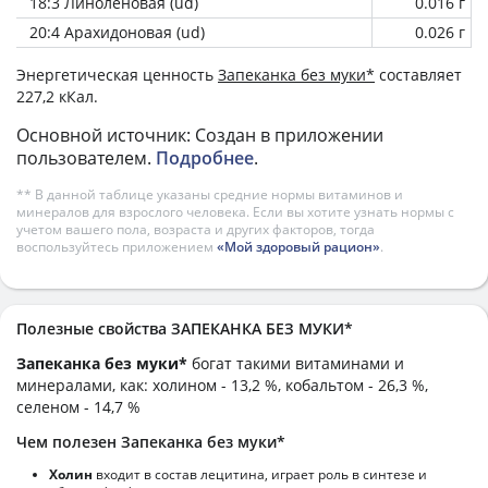
18:3 Линоленовая (ud)
0.016 г
20:4 Арахидоновая (ud)
0.026 г
Энергетическая ценность
Запеканка без муки*
составляет
227,2 кКал.
Основной источник: Создан в приложении
пользователем.
Подробнее
.
** В данной таблице указаны средние нормы витаминов и
минералов для взрослого человека. Если вы хотите узнать нормы с
учетом вашего пола, возраста и других факторов, тогда
воспользуйтесь приложением
«Мой здоровый рацион»
.
Полезные свойства ЗАПЕКАНКА БЕЗ МУКИ*
Запеканка без муки*
богат такими витаминами и
минералами, как: холином - 13,2 %, кобальтом - 26,3 %,
селеном - 14,7 %
Чем полезен Запеканка без муки*
Холин
входит в состав лецитина, играет роль в синтезе и