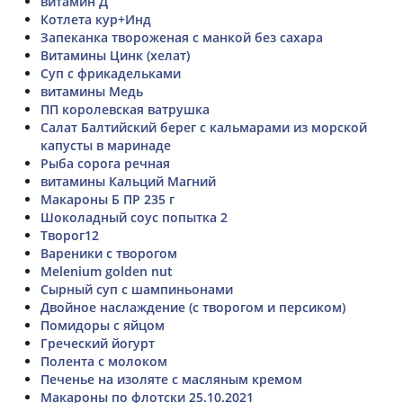
витамин Д
Котлета кур+Инд
Запеканка твороженая с манкой без сахара
Витамины Цинк (хелат)
Суп с фрикадельками
витамины Медь
ПП королевская ватрушка
Салат Балтийский берег с кальмарами из морской
капусты в маринаде
Рыба сорога речная
витамины Кальций Магний
Макароны Б ПР 235 г
Шоколадный соус попытка 2
Творог12
Вареники с творогом
Melenium golden nut
Сырный суп с шампиньонами
Двойное наслаждение (с творогом и персиком)
Помидоры с яйцом
Греческий йогурт
Полента с молоком
Печенье на изоляте с масляным кремом
Макароны по флотски 25.10.2021