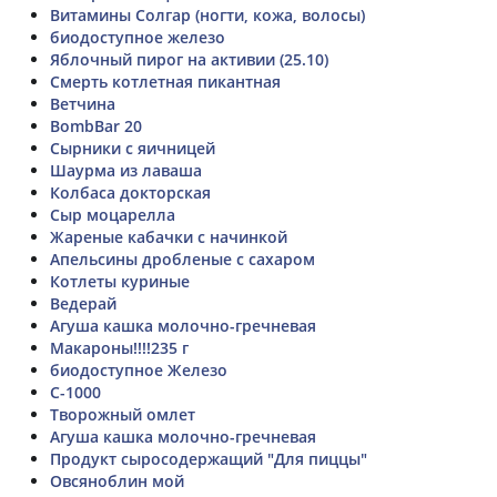
Витамины Солгар (ногти, кожа, волосы)
биодоступное железо
Яблочный пирог на активии (25.10)
Смерть котлетная пикантная
Ветчина
BombBar 20
Сырники с яичницей
Шаурма из лаваша
Колбаса докторская
Сыр моцарелла
Жареные кабачки с начинкой
Апельсины дробленые с сахаром
Котлеты куриные
Ведерай
Агуша кашка молочно-гречневая
Макароны!!!!235 г
биодоступное Железо
С-1000
Творожный омлет
Агуша кашка молочно-гречневая
Продукт сыросодержащий "Для пиццы"
Овсяноблин мой