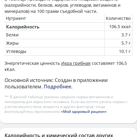
(калорийности, белков, жиров, углеводов, витаминов и
минералов) на
100 грамм
съедобной части.
Нутриент
Количество
Калорийность
106.5 ккал
Белки
3.7 г
Жиры
5.7 г
Углеводы
10.1 г
Энергетическая ценность
Икра грибная
составляет 106,5
кКал.
Основной источник: Создан в приложении
пользователем.
Подробнее
.
** В данной таблице указаны средние нормы витаминов и
минералов для взрослого человека. Если вы хотите узнать нормы с
учетом вашего пола, возраста и других факторов, тогда
воспользуйтесь приложением
«Мой здоровый рацион»
.
Калорийность и химический состав других