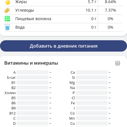
Жиры
5.7
г
8.64
%
Углеводы
10.1
г
7.37
%
Пищевые волокна
0
г
0
%
Вода
0
г
0
%
Добавить в дневник питания
Витамины и минералы
A
~
Ca
~
b-car
~
Si
~
В1
~
Mg
~
B2
~
Na
~
Холин
~
P
~
B5
~
Cl
~
B6
~
Fe
~
B9
~
I
~
B12
~
Co
~
C
~
Mn
~
D
~
Cu
~