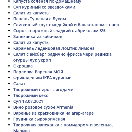
Капуста солёная по-домашнему
Суп куриный со звездочками
Салат из капусты
Печень Тушеная с Луком
Сливочный соус с индейкой и баклажаном к пасте
Сырок творожный сладкий с абрикосом 8%
Запеканка из кабачков
Салат из капусты
Карамель леденцовая Ломтик лимона
Салат с айсберг радиччо фриссе чери редиска
огурцы лук укроп
Окрошка
Перловка Вареная МОЯ
Фрикадельки IKEA куриные
Салат
Творожный пирог с ягодами
Творожный кекс
Суп 18.07.2021
Вино розовое сухое Armenia
Варенье из крыжовника на агар-агаре
Грудинка сырокопченая
Творожная запеканка с помидором и зеленью,
Марина