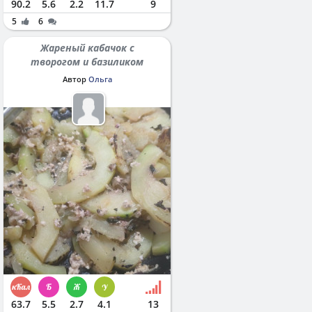
90.2
5.6
2.2
11.7
9
5
6
Жареный кабачок с
творогом и базиликом
Автор
Ольга
63.7
5.5
2.7
4.1
13