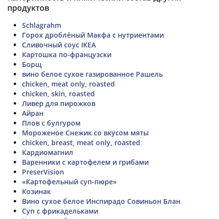
продуктов
Schlagrahm
Горох дроблёный Макфа с нутриентами
Сливочный соус IKEA
Картошка по-французски
Борщ
вино белое сухое газированное Рашель
chicken, meat only, roasted
chicken, skin, roasted
Ливер для пирожков
Айран
Плов с булгуром
Мороженое Снежик со вкусом мяты
chicken, breast, meat only, roasted
Кардиомагнил
Варенники с картофелем и грибами
PreserVision
«Картофельный суп-пюре»
Козинак
Вино сухое белое Инспирадо Совиньон Блан
Суп с фрикадельками