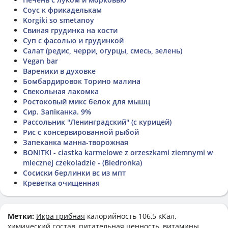
Соус к фрикаделькам
Korgiki so smetanoy
Свиная грудинка на кости
Суп с фасолью и грудинкой
Салат (редис, черри, огурцы, смесь, зелень)
Vegan bar
Вареники в духовке
Бомбардировок Торино малина
Свекольная лакомка
Ростоковый микс белок для мышц
Сир. Запіканка. 9%
Рассольник "Ленинградский" (с курицей)
Рис с консервированной рыбой
Запеканка манна-творожная
BONITKI - ciastka karmelowe z orzeszkami ziemnymi w
mlecznej czekoladzie - (Biedronka)
Сосиски берлинки вс из мпт
Креветка очищенная
Метки:
Икра грибная
калорийность 106,5 кКал,
химический состав, питательная ценность, витамины,