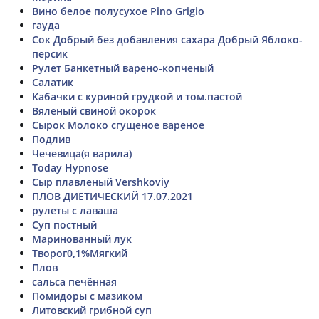
Вино белое полусухое Pino Grigio
гауда
Сок Добрый без добавления сахара Добрый Яблоко-
персик
Рулет Банкетный варено-копченый
Салатик
Кабачки с куриной грудкой и том.пастой
Вяленый свиной окорок
Сырок Молоко сгущеное вареное
Подлив
Чечевица(я варила)
Today Hypnose
Сыр плавленый Vershkoviy
ПЛОВ ДИЕТИЧЕСКИЙ 17.07.2021
рулеты с лаваша
Суп постный
Маринованный лук
Творог0,1%Мягкий
Плов
сальса печённая
Помидоры с мазиком
Литовский грибной суп