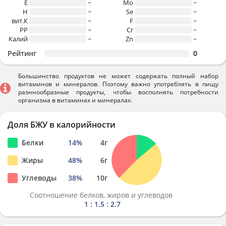
E
~
Mo
~
H
~
Se
~
вит.К
~
F
~
PP
~
Cr
~
Калий
~
Zn
~
Рейтинг
0
Большинство продуктов не может содержать полный набор
витаминов и минералов. Поэтому важно употреблять в пищу
разннообразные продукты, чтобы восполнять потребности
организма в витаминах и минералах.
Доля БЖУ в калорийности
Белки
14
%
4
г
Жиры
48
%
6
г
Углеводы
38
%
10
г
Соотношение белков, жиров и углеводов
1 : 1.5 : 2.7