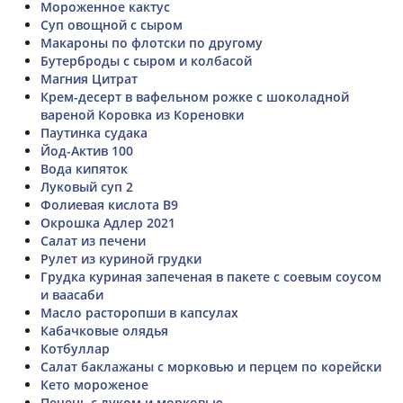
Мороженное кактус
Суп овощной с сыром
Макароны по флотски по другому
Бутерброды с сыром и колбасой
Магния Цитрат
Крем-десерт в вафельном рожке с шоколадной
вареной Коровка из Кореновки
Паутинка судака
Йод-Актив 100
Вода кипяток
Луковый суп 2
Фолиевая кислота В9
Окрошка Адлер 2021
Салат из печени
Рулет из куриной грудки
Грудка куриная запеченая в пакете с соевым соусом
и ваасаби
Масло расторопши в капсулах
Кабачковые олядья
Котбуллар
Салат баклажаны с морковью и перцем по корейски
Кето мороженое
Печень с луком и морковью