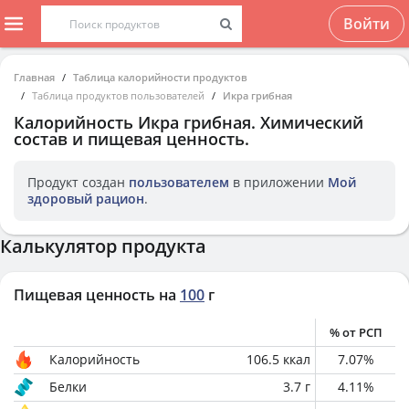
Войти
Главная
Таблица калорийности продуктов
Таблица продуктов пользователей
Икра грибная
Калорийность
Икра грибная
. Химический
состав и пищевая ценность.
Продукт создан
пользователем
в приложении
Мой
здоровый рацион
.
Калькулятор продукта
Пищевая ценность на
100
г
% от РСП
Калорийность
106.5
ккал
7.07
%
Белки
3.7
г
4.11
%