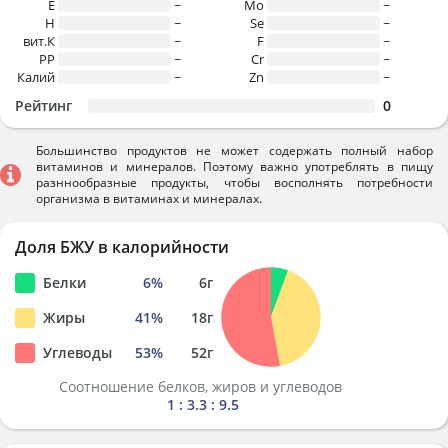
E
~
Mo
~
H
~
Se
~
вит.К
~
F
~
PP
~
Cr
~
Калий
~
Zn
~
Рейтинг
0
Большинство продуктов не может содержать полный набор
витаминов и минералов. Поэтому важно употреблять в пищу
разннообразные продукты, чтобы восполнять потребности
организма в витаминах и минералах.
Доля БЖУ в калорийности
Белки
6
%
6
г
Жиры
41
%
18
г
Углеводы
53
%
52
г
Соотношение белков, жиров и углеводов
1 : 3.3 : 9.5