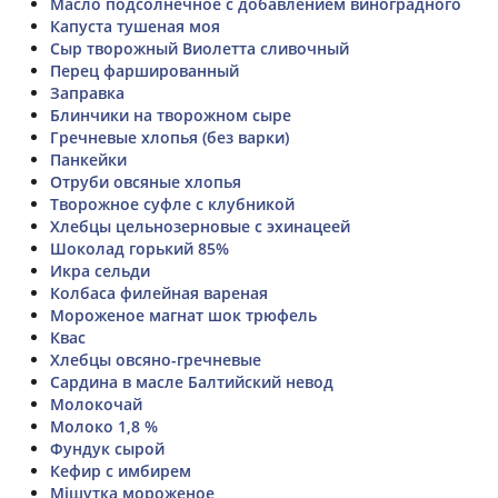
Масло подсолнечное с добавлением виноградного
Капуста тушеная моя
Сыр творожный Виолетта сливочный
Перец фаршированный
Заправка
Блинчики на творожном сыре
Гречневые хлопья (без варки)
Панкейки
Отруби овсяные хлопья
Творожное суфле с клубникой
Хлебцы цельнозерновые с эхинацеей
Шоколад горький 85%
Икра сельди
Колбаса филейная вареная
Мороженое магнат шок трюфель
Квас
Хлебцы овсяно-гречневые
Сардина в масле Балтийский невод
Молокочай
Молоко 1,8 %
Фундук сырой
Кефир с имбирем
Мішутка мороженое