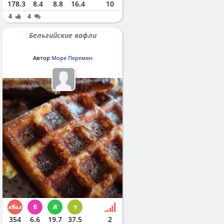
178.3
8.4
8.8
16.4
10
4
4
Бельгийские вафли
Автор
Море Перемен
354
6.6
19.7
37.5
2