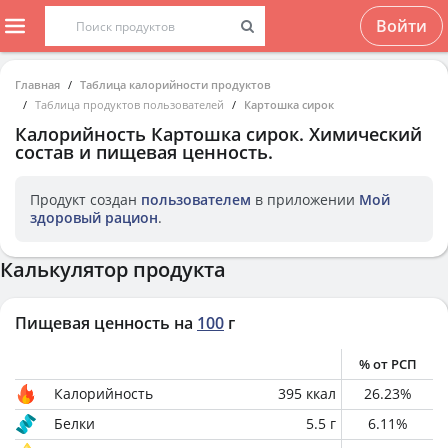
Войти
Главная
Таблица калорийности продуктов
Таблица продуктов пользователей
Картошка сирок
Калорийность
Картошка сирок
. Химический
состав и пищевая ценность.
Продукт создан
пользователем
в приложении
Мой
здоровый рацион
.
Калькулятор продукта
Пищевая ценность на
100
г
% от РСП
Калорийность
395
ккал
26.23
%
Белки
5.5
г
6.11
%