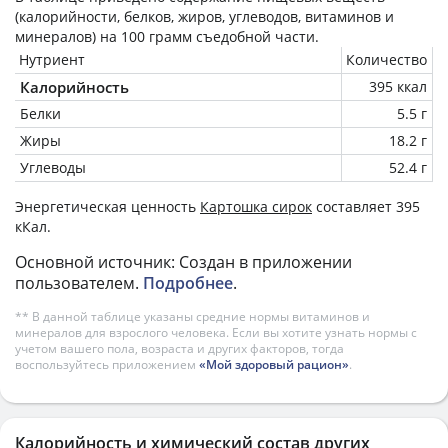
(калорийности, белков, жиров, углеводов, витаминов и
минералов) на
100 грамм
съедобной части.
Нутриент
Количество
Калорийность
395 ккал
Белки
5.5 г
Жиры
18.2 г
Углеводы
52.4 г
Энергетическая ценность
Картошка сирок
составляет 395
кКал.
Основной источник: Создан в приложении
пользователем.
Подробнее
.
** В данной таблице указаны средние нормы витаминов и
минералов для взрослого человека. Если вы хотите узнать нормы с
учетом вашего пола, возраста и других факторов, тогда
воспользуйтесь приложением
«Мой здоровый рацион»
.
Калорийность и химический состав других