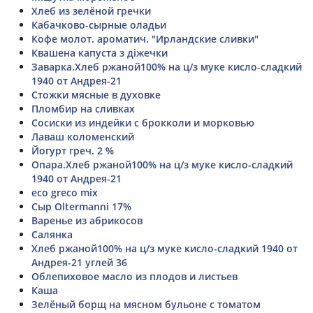
Хлеб из зелёной гречки
Кабачково-сырные оладьи
Кофе молот. ароматич. "Ирландские сливки"
Квашена капуста з діжечки
Заварка.Хлеб ржаной100% на ц/з муке кисло-сладкий
1940 от Андрея-21
Стожки мясные в духовке
Пломбир на сливках
Сосиски из индейки с брокколи и морковью
Лаваш коломенский
Йогурт греч. 2 %
Опара.Хлеб ржаной100% на ц/з муке кисло-сладкий
1940 от Андрея-21
eco greco mix
Сыр Oltermanni 17%
Варенье из абрикосов
Салянка
Хлеб ржаной100% на ц/з муке кисло-сладкий 1940 от
Андрея-21 углей 36
Облепиховое масло из плодов и листьев
Каша
Зелёный борщ на мясном бульоне с томатом