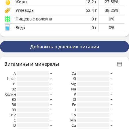
Жиры
18.2
г
27.58
%
Углеводы
52.4
г
38.25
%
Пищевые волокна
0
г
0
%
Вода
0
г
0
%
Добавить в дневник питания
Витамины и минералы
A
~
Ca
~
b-car
~
Si
~
В1
~
Mg
~
B2
~
Na
~
Холин
~
P
~
B5
~
Cl
~
B6
~
Fe
~
B9
~
I
~
B12
~
Co
~
C
~
Mn
~
D
~
Cu
~