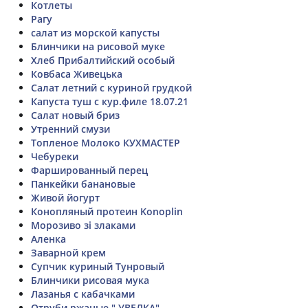
Котлеты
Рагу
салат из морской капусты
Блинчики на рисовой муке
Хлеб Прибалтийский особый
Ковбаса Живецька
Салат летний с куриной грудкой
Капуста туш с кур.филе 18.07.21
Салат новый бриз
Утренний смузи
Топленое Молоко КУХМАСТЕР
Чебуреки
Фаршированный перец
Панкейки банановые
Живой йогурт
Конопляный протеин Konoplin
Морозиво зі злаками
Аленка
Заварной крем
Супчик куриный Тунровый
Блинчики рисовая мука
Лазанья с кабачками
Отруби ржаные " УВЕЛКА"