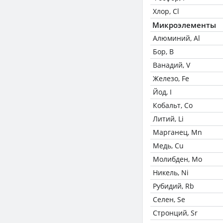
Хлор, Cl
Микроэлементы
Алюминий, Al
Бор, B
Ванадий, V
Железо, Fe
Йод, I
Кобальт, Co
Литий, Li
Марганец, Mn
Медь, Cu
Молибден, Mo
Никель, Ni
Рубидий, Rb
Селен, Se
Стронций, Sr