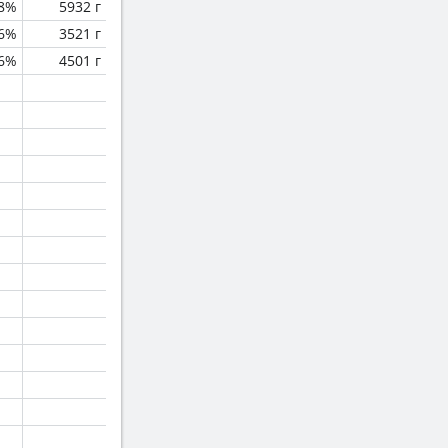
.8%
5932 г
.6%
3521 г
.6%
4501 г