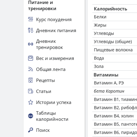
Питание и
тренировки
Калорийность
Белки
Курс похудения
Жиры
Дневник питания
Углеводы
Дневник
Углеводы (общие)
тренировок
Пищевые волокна
Вес и измерения
Вода
Зола
Общая лента
Витамины
Рецепты
Витамин А, РЭ
Статьи
бета Каротин
Витамин В1, тиамин
Истории успеха
Витамин В2, рибоф
Таблицы
Витамин В4, холин
калорийности
Витамин В5, пантот
Поиск
Витамин В6, пирид