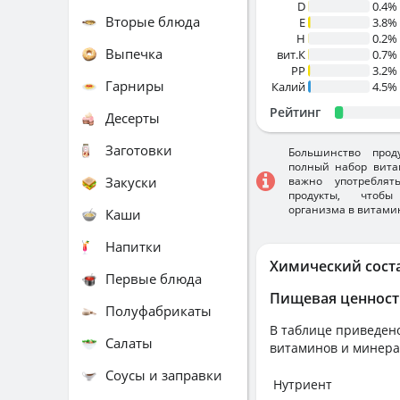
D
0.4%
Вторые блюда
E
3.8%
H
0.2%
Выпечка
вит.К
0.7%
PP
3.2%
Гарниры
Калий
4.5%
Рейтинг
Десерты
Заготовки
Большинство прод
полный набор вита
Закуски
важно употребля
продукты, чтобы
организма в витами
Каши
Напитки
Химический сост
Первые блюда
Пищевая ценност
Полуфабрикаты
В таблице приведено
Салаты
витаминов и минера
Соусы и заправки
Нутриент