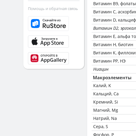
Витамин В9, фолаты
Помощь и обратная связь
Витамин C, аскорби
Витамин D, кальци
Витамин D2, эргока
Витамин Е, альфа т
Витамин Н, биотин
Витамин К, филлох
Витамин РР, НЭ
Ниацин
Макроэлементы
Калий, K
Кальций, Ca
Кремний, Si
Магний, Mg
Натрий, Na
Сера, S
Фосфор, P