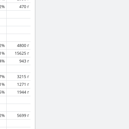
.2%
470 г
.2%
4800 г
.1%
15625 г
.4%
943 г
.7%
3215 г
.1%
1271 г
.5%
1944 г
.2%
5699 г