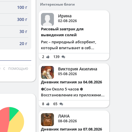
Интересные блоги
100 г
Ирина
300 г
02-08-2026
Рисовый завтрак для
30 г
выведения солей
Рис – природный абсорбент,
20 г
который впитывает в себ...
2
139
те с помощью
Виктория Акилина
05-08-2026
Дневник питания за 04.08.2026
❄️Сон Около 5 часов ❄️
Восстановление из приложени...
8
65
ЛАНА
08-08-2026
Дневник питания за 07.08.2026