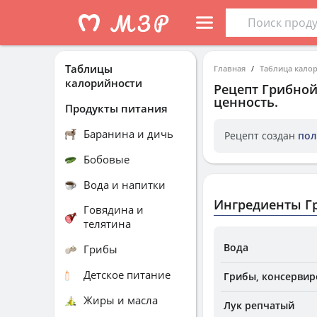
Таблицы
Главная
Таблица кало
калорийности
Рецепт
Грибной
ценность.
Продукты питания
Баранина и дичь
Рецепт создан
пол
Бобовые
Вода и напитки
Ингредиенты Г
Говядина и
телятина
Вода
Грибы
Детское питание
Грибы, консервир
Жиры и масла
Лук репчатый