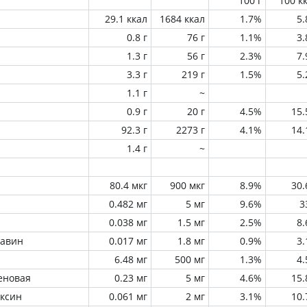
100 г
100 к
29.1 ккал
1684 ккал
1.7%
5
0.8 г
76 г
1.1%
3
1.3 г
56 г
2.3%
7
3.3 г
219 г
1.5%
5
1.1 г
~
0.9 г
20 г
4.5%
15
92.3 г
2273 г
4.1%
14
1.4 г
~
80.4 мкг
900 мкг
8.9%
30
0.482 мг
5 мг
9.6%
3
0.038 мг
1.5 мг
2.5%
8
лавин
0.017 мг
1.8 мг
0.9%
3
6.48 мг
500 мг
1.3%
4
еновая
0.23 мг
5 мг
4.6%
15
оксин
0.061 мг
2 мг
3.1%
10