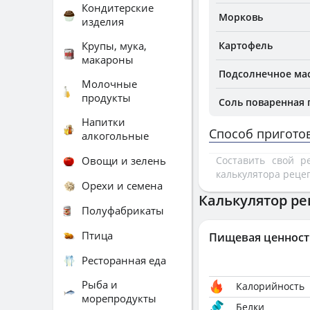
Кондитерские
Морковь
изделия
Крупы, мука,
Картофель
макароны
Подсолнечное ма
Молочные
продукты
Соль поваренная
Напитки
Способ пригото
алкогольные
Овощи и зелень
Составить свой 
калькулятора реце
Орехи и семена
Калькулятор ре
Полуфабрикаты
Птица
Пищевая ценност
Ресторанная еда
Рыба и
Калорийность
морепродукты
Белки