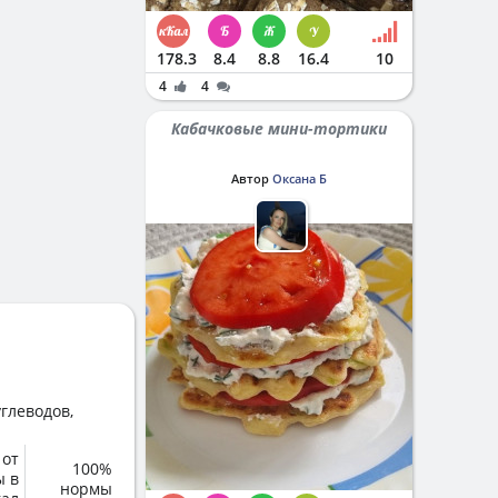
178.3
8.4
8.8
16.4
10
4
4
Кабачковые мини-тортики
Автор
Оксана Б
глеводов,
 от
100%
ы в
нормы