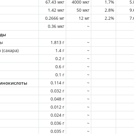
67.43 мкг
4000 мкг
1.7%
5
1.42 мкг
50 мкг
2.8%
9
0.2666 мг
12 мг
2.2%
7
0.36 мкг
~
оды
ны
1.813 г
~
 (сахара)
1.4 г
~
0.2 г
~
0.6 г
~
0.1 г
~
инокислоты
0.114 г
~
0.032 г
~
0.048 г
~
0.012 г
~
0.024 г
~
0.036 г
~
0.035 г
~