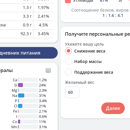
Углеводы
47
%
3
г
1.3
г
1.97
%
Соотношение белков, жиров 
1 : 1.6 : 4.1
3.3
г
2.41
%
кна
0.9
г
4.5
%
92.3
г
3.45
%
Получите персональные р
Укажите вашу цель
Снижение веса
 дневник питания
Набор массы
ералы
Поддержание веса
Ca
1.2%
Желаемый вес
Si
24%
Mg
2.3%
Na
31%
P
3.4%
Cl
21%
Далее
Fe
2.1%
I
0.6%
Co
11%
Mn
3.1%