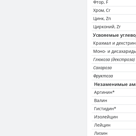
Фтор, F
Хром, Cr
Цинк, Zn
Цирконий, Zr
Усвояемые углев
Крахмал и декстри
Моно- и дисахариды
Глюкоза (декстроза)
Сахароза
Фруктоза
Незаменимые ам
Аргинин*
Валин
Гистидин*
Изолейцин
Лейцин
Лизин