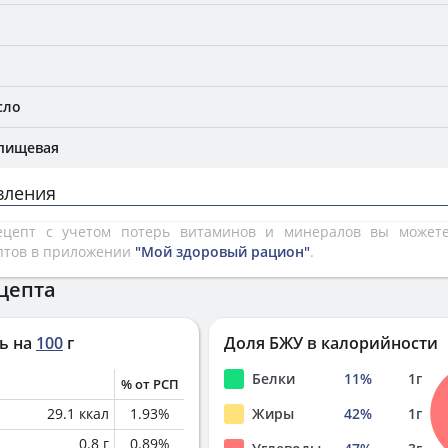
сло
 пищевая
вления
рецепт с учетом потерь витаминов и минералов вы може
птов в приложении
"Мой здоровый рацион"
.
цепта
ь на
100
г
Доля БЖУ в калорийности
Белки
11
%
1
г
% от РСП
29.1
ккал
1.93
%
Жиры
42
%
1
г
0.8
г
0.89
%