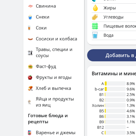
Свинина
Жиры
Снеки
Углеводы
Пищевые воло
Соки
Вода
Сосиски и колбаса
Травы, специи и
Добавить в
соусы
Фаст-фуд
Витамины и мин
Фрукты и ягоды
A
8.9%
Хлеб и выпечка
b-car
9.6%
В1
2.5%
Яйца и продукты
B2
0.9%
из яиц
Холин
1.3%
B5
4.6%
Готовые блюда и
B6
3.1%
рецепты
B9
1.1%
B12
~
Варенье и джемы
C
3.5%