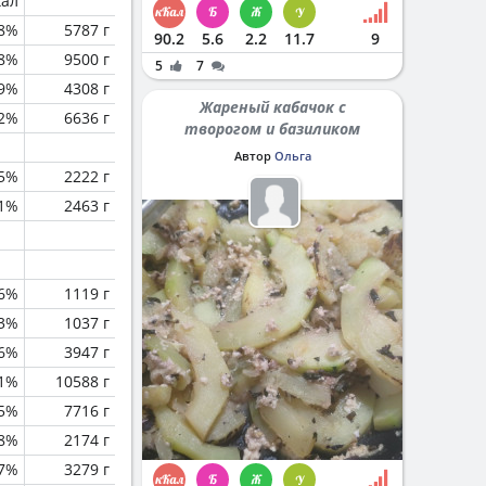
кал
.8%
5787 г
90.2
5.6
2.2
11.7
9
.8%
9500 г
5
7
.9%
4308 г
Жареный кабачок с
.2%
6636 г
творогом и базиликом
Автор
Ольга
.5%
2222 г
.1%
2463 г
.6%
1119 г
3%
1037 г
.6%
3947 г
.1%
10588 г
.5%
7716 г
.8%
2174 г
.7%
3279 г