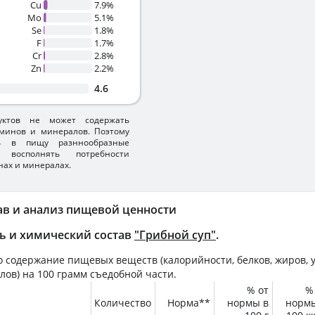
Cu
7.9%
Mo
5.1%
Se
1.8%
F
1.7%
Cr
2.8%
Zn
2.2%
4.6
уктов не может содержать
минов и минералов. Поэтому
ть в пищу разннообразные
 восполнять потребности
нах и минералах.
ав и анализ пищевой ценности
ь и химический состав
"Грибной суп"
.
 содержание пищевых веществ (калорийности, белков, жиров, у
лов) на
100 грамм
съедобной части.
% от
%
Количество
Норма**
нормы в
норм