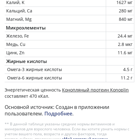
Калий, K
1627 мг
Кальций, Ca
280 мг
Магний, Mg
840 мг
Микроэлементы
Железо, Fe
24.4 мг
Медь, Cu
2.8 мкг
Цинк, Zn
11.6 мг
Жирные кислоты
Омега-3 жирные кислоты
4.5 г
Омега-6 жирные кислоты
11.2 г
Энергетическая ценность
Конопляный протеин Konoplin
составляет 470 кКал.
Основной источник: Создан в приложении
пользователем.
Подробнее
.
** В данной таблице указаны средние нормы витаминов и
минералов для взрослого человека. Если вы хотите узнать нормы с
учетом вашего пола, возраста и других факторов, тогда
воспользуйтесь приложением
«Мой здоровый рацион»
.