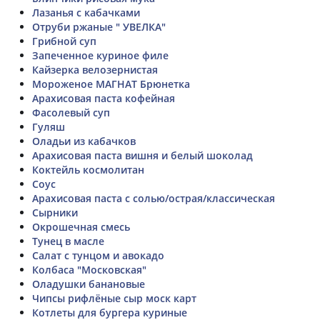
Лазанья с кабачками
Отруби ржаные " УВЕЛКА"
Грибной суп
Запеченное куриное филе
Кайзерка велозернистая
Мороженое МАГНАТ Брюнетка
Арахисовая паста кофейная
Фасолевый суп
Гуляш
Оладьи из кабачков
Арахисовая паста вишня и белый шоколад
Коктейль космолитан
Соус
Арахисовая паста с солью/острая/классическая
Сырники
Окрошечная смесь
Тунец в масле
Салат с тунцом и авокадо
Колбаса "Московская"
Оладушки банановые
Чипсы рифлёные сыр моск карт
Котлеты для бургера куриные