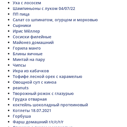
Уха с лососем
Шампиньоны с луком 04/07/22
ПП пица
Салат со шпинатом, огурцом и морковью
Сырники
Ирис Мёллер
Сосиски филейные
Майонез домашний
Горила манго
Блины яичные
Минтай на пару
Чипсы
Икра из кабачков
Тофифе лесной орех с карамелью
Овощной суп с киноа
peanuts
Творожный рожок с глазурью
Грудка отварная
коктейль шоколадный протеиновый
Котлеты 18.07.2021
Горбуша
Фарш домашний г/с/с/г/г