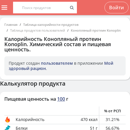
Войти
Главная
Таблица калорийности продуктов
Таблица продуктов пользователей
Конопляный протеин Konoplin
Калорийность
Конопляный протеин
Konoplin
. Химический состав и пищевая
ценность.
Продукт создан
пользователем
в приложении
Мой
здоровый рацион
.
Калькулятор продукта
Пищевая ценность на
100
г
% от РСП
Калорийность
470
ккал
31.21
%
Белки
51
г
56.67
%