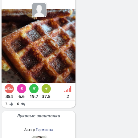
354
6.6
19.7
37.5
2
3
6
Луковые завиточки
Автор
Гермиона