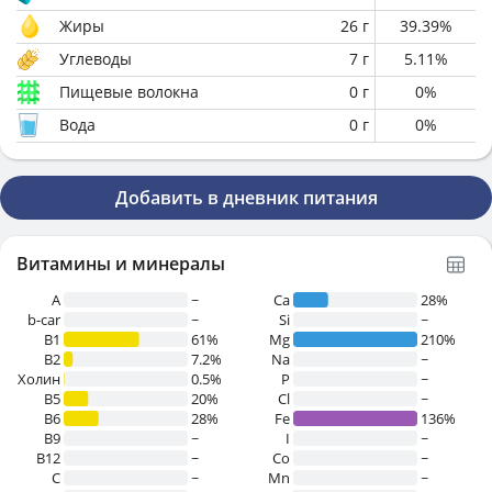
Жиры
26
г
39.39
%
Углеводы
7
г
5.11
%
Пищевые волокна
0
г
0
%
Вода
0
г
0
%
Добавить в дневник питания
Витамины и минералы
A
~
Ca
28%
b-car
~
Si
~
В1
61%
Mg
210%
B2
7.2%
Na
~
Холин
0.5%
P
~
B5
20%
Cl
~
B6
28%
Fe
136%
B9
~
I
~
B12
~
Co
~
C
~
Mn
~