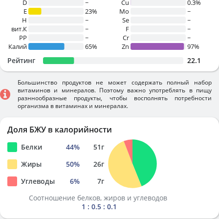
D
~
Cu
0.3%
E
23%
Mo
~
H
~
Se
~
вит.К
~
F
~
PP
~
Cr
~
Калий
65%
Zn
97%
Рейтинг
22.1
Большинство продуктов не может содержать полный набор
витаминов и минералов. Поэтому важно употреблять в пищу
разннообразные продукты, чтобы восполнять потребности
организма в витаминах и минералах.
Доля БЖУ в калорийности
Белки
44
%
51
г
Жиры
50
%
26
г
Углеводы
6
%
7
г
Соотношение белков, жиров и углеводов
1 : 0.5 : 0.1