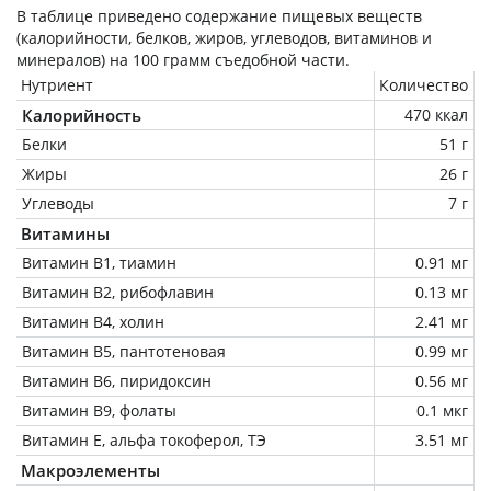
В таблице приведено содержание пищевых веществ
(калорийности, белков, жиров, углеводов, витаминов и
минералов) на
100 грамм
съедобной части.
Нутриент
Количество
Калорийность
470 ккал
Белки
51 г
Жиры
26 г
Углеводы
7 г
Витамины
Витамин В1, тиамин
0.91 мг
Витамин В2, рибофлавин
0.13 мг
Витамин В4, холин
2.41 мг
Витамин В5, пантотеновая
0.99 мг
Витамин В6, пиридоксин
0.56 мг
Витамин В9, фолаты
0.1 мкг
Витамин Е, альфа токоферол, ТЭ
3.51 мг
Макроэлементы