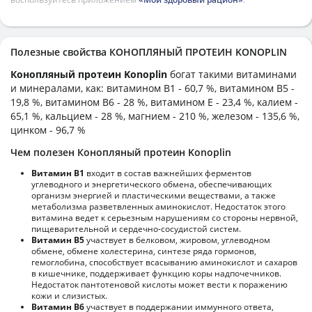
Полезные свойства КОНОПЛЯНЫЙ ПРОТЕИН KONOPLIN
Конопляный протеин Konoplin
богат такими витаминами
и минералами, как: витамином B1 - 60,7 %, витамином B5 -
19,8 %, витамином B6 - 28 %, витамином E - 23,4 %, калием -
65,1 %, кальцием - 28 %, магнием - 210 %, железом - 135,6 %,
цинком - 96,7 %
Чем полезен Конопляный протеин Konoplin
Витамин В1
входит в состав важнейших ферментов
углеводного и энергетического обмена, обеспечивающих
организм энергией и пластическими веществами, а также
метаболизма разветвленных аминокислот. Недостаток этого
витамина ведет к серьезным нарушениям со стороны нервной,
пищеварительной и сердечно-сосудистой систем.
Витамин В5
участвует в белковом, жировом, углеводном
обмене, обмене холестерина, синтезе ряда гормонов,
гемоглобина, способствует всасыванию аминокислот и сахаров
в кишечнике, поддерживает функцию коры надпочечников.
Недостаток пантотеновой кислоты может вести к поражению
кожи и слизистых.
Витамин В6
участвует в поддержании иммунного ответа,