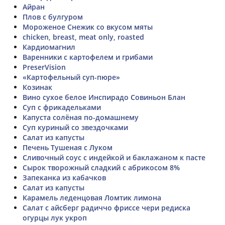
Айран
Плов с булгуром
Мороженое Снежик со вкусом мяты
chicken, breast, meat only, roasted
Кардиомагнил
Варенники с картофелем и грибами
PreserVision
«Картофельный суп-пюре»
Козинак
Вино сухое белое Инспирадо Совиньон Блан
Суп с фрикадельками
Капуста солёная по-домашнему
Суп куриный со звездочками
Салат из капусты
Печень Тушеная с Луком
Сливочный соус с индейкой и баклажаном к пасте
Сырок творожный сладкий с абрикосом 8%
Запеканка из кабачков
Салат из капусты
Карамель леденцовая Ломтик лимона
Салат с айсберг радиччо фриссе чери редиска
огурцы лук укроп