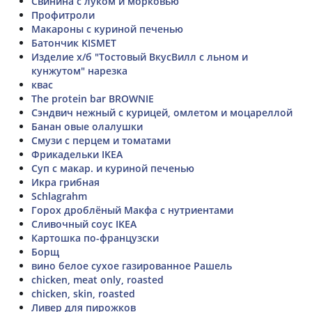
Свинина с луком и морковью
Профитроли
Макароны с куриной печенью
Батончик KISMET
Изделие х/б "Тостовый ВкусВилл с льном и
кунжутом" нарезка
квас
The protein bar BROWNIE
Сэндвич нежный с курицей, омлетом и моцареллой
Банан овые олалушки
Смузи с перцем и томатами
Фрикадельки IKEA
Суп с макар. и куриной печенью
Икра грибная
Schlagrahm
Горох дроблёный Макфа с нутриентами
Сливочный соус IKEA
Картошка по-французски
Борщ
вино белое сухое газированное Рашель
chicken, meat only, roasted
chicken, skin, roasted
Ливер для пирожков