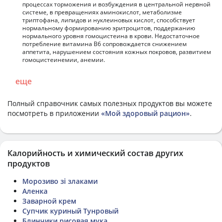
процессах торможения и возбуждения в центральной нервной
системе, в превращениях аминокислот, метаболизме
триптофана, липидов и нуклеиновых кислот, способствует
нормальному формированию эритроцитов, поддержанию
нормального уровня гомоцистеина в крови. Недостаточное
потребление витамина В6 сопровождается снижением
аппетита, нарушением состояния кожных покровов, развитием
гомоцистеинемии, анемии.
еще
Полный справочник самых полезных продуктов вы можете
посмотреть в приложении
«Мой здоровый рацион»
.
Калорийность и химический состав других
продуктов
Морозиво зі злаками
Аленка
Заварной крем
Супчик куриный Тунровый
Блинчики рисовая мука