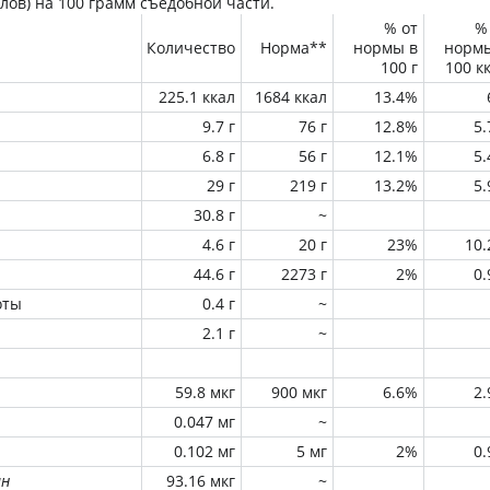
лов) на
100 грамм
съедобной части.
% от
%
Количество
Норма**
нормы в
норм
100 г
100 к
225.1 ккал
1684 ккал
13.4%
9.7 г
76 г
12.8%
5
6.8 г
56 г
12.1%
5
29 г
219 г
13.2%
5
30.8 г
~
4.6 г
20 г
23%
10
44.6 г
2273 г
2%
0
оты
0.4 г
~
2.1 г
~
59.8 мкг
900 мкг
6.6%
2
0.047 мг
~
0.102 мг
5 мг
2%
0
ин
93.16 мкг
~