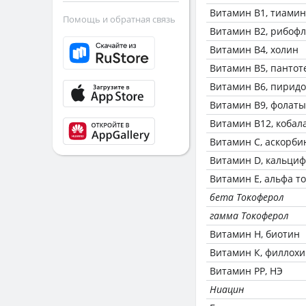
Витамин В1, тиамин
Помощь и обратная связь
Витамин В2, рибоф
Витамин В4, холин
Витамин В5, пантот
Витамин В6, пирид
Витамин В9, фолаты
Витамин В12, кобал
Витамин C, аскорби
Витамин D, кальци
Витамин Е, альфа т
бета Токоферол
гамма Токоферол
Витамин Н, биотин
Витамин К, филлох
Витамин РР, НЭ
Ниацин