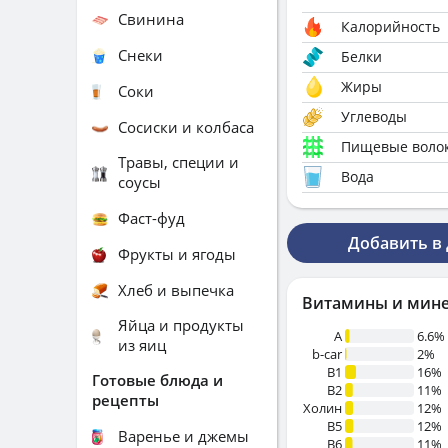
Свинина
Калорийность
Снеки
Белки
Жиры
Соки
Углеводы
Сосиски и колбаса
Пищевые воло
Травы, специи и
Вода
соусы
Фаст-фуд
Добавить в
Фрукты и ягоды
Хлеб и выпечка
Витамины и мин
Яйца и продукты
A
6.6%
из яиц
b-car
2%
В1
16%
Готовые блюда и
B2
11%
рецепты
Холин
12%
B5
12%
Варенье и джемы
B6
11%