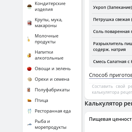
Кондитерские
Укроп (Запекание)
изделия
Крупы, мука,
Петрушка свежая 
макароны
Соль поваренная
Молочные
продукты
Разрыхлитель пищ
содерж. натрия
Напитки
алкогольные
Смесь Салатная с
Овощи и зелень
Способ пригото
Орехи и семена
Составить свой 
Полуфабрикаты
калькулятора реце
Птица
Калькулятор ре
Ресторанная еда
Пищевая ценност
Рыба и
морепродукты