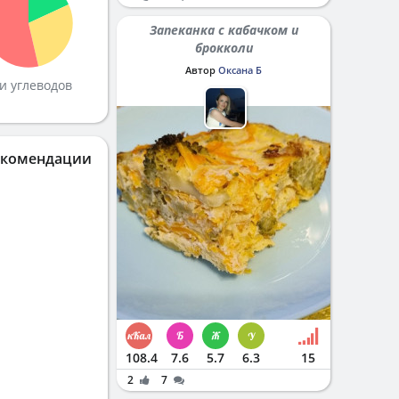
Запеканка с кабачком и
брокколи
Автор
Оксана Б
и углеводов
екомендации
108.4
7.6
5.7
6.3
15
2
7