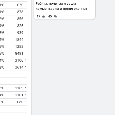
Ребята, почитал я ваши
.1%
630 г
комментарии и понял окончат...
.1%
878 г
17
45
.2%
856 г
.4%
826 г
.8%
939 г
.4%
1844 г
.6%
1255 г
.5%
8491 г
.4%
3106 г
.2%
3614 г
.8%
1169 г
4%
1101 г
.5%
680 г