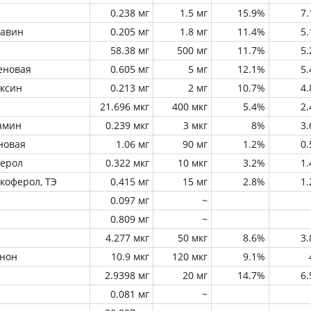
0.238 мг
1.5 мг
15.9%
7
лавин
0.205 мг
1.8 мг
11.4%
5
58.38 мг
500 мг
11.7%
5
еновая
0.605 мг
5 мг
12.1%
5
оксин
0.213 мг
2 мг
10.7%
4
21.696 мкг
400 мкг
5.4%
2
амин
0.239 мкг
3 мкг
8%
3
новая
1.06 мг
90 мг
1.2%
0
ферол
0.322 мкг
10 мкг
3.2%
1
окоферол, ТЭ
0.415 мг
15 мг
2.8%
1
0.097 мг
~
0.809 мг
~
4.277 мкг
50 мкг
8.6%
3
инон
10.9 мкг
120 мкг
9.1%
2.9398 мг
20 мг
14.7%
6
0.081 мг
~