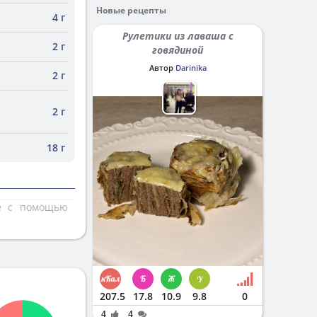
Новые рецепты
4 г
Рулетики из лаваша с
2 г
говядиной
Автор
Darinika
2 г
2 г
18 г
те с помощью
207.5
17.8
10.9
9.8
0
4
4