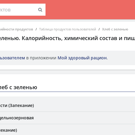
рийности продуктов
Таблица продуктов пользователей
Хлеб с зеленью
зеленью
. Калорийность, химический состав и пи
ьзователем
в приложении
Мой здоровый рацион
.
еб с зеленью
сти (Запекание)
цельнозерновая
пекание)