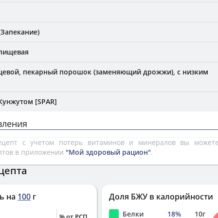
(Запекание)
 пищевая
евой, пекарный порошок (заменяющий дрожжи), с низким
 Кунжутом [SPAR]
вления
рецепт с учетом потерь витаминов и минералов вы може
птов в приложении
"Мой здоровый рацион"
.
цепта
ь на
100
г
Доля БЖУ в калорийности
Белки
18
%
10
г
% от РСП