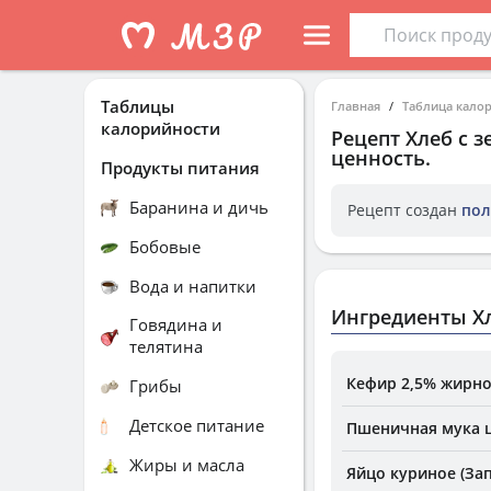
Таблицы
Главная
Таблица кало
калорийности
Рецепт
Хлеб с 
ценность.
Продукты питания
Баранина и дичь
Рецепт создан
пол
Бобовые
Вода и напитки
Ингредиенты Хл
Говядина и
телятина
Кефир 2,5% жирно
Грибы
Детское питание
Пшеничная мука 
Жиры и масла
Яйцо куриное (За