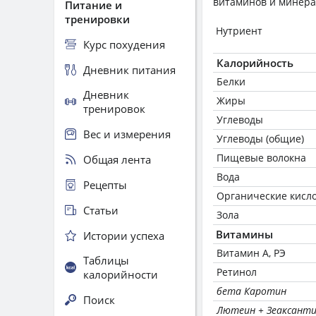
витаминов и минера
Питание и
тренировки
Нутриент
Курс похудения
Калорийность
Дневник питания
Белки
Дневник
Жиры
тренировок
Углеводы
Вес и измерения
Углеводы (общие)
Пищевые волокна
Общая лента
Вода
Рецепты
Органические кисл
Статьи
Зола
Витамины
Истории успеха
Витамин А, РЭ
Таблицы
Ретинол
калорийности
бета Каротин
Поиск
Лютеин + Зеаксант