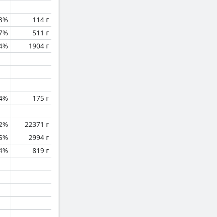
.8%
114 г
.7%
511 г
.4%
1904 г
.4%
175 г
.2%
22371 г
.5%
2994 г
.4%
819 г