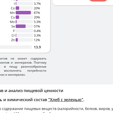
I
3.7%
Co
20%
Mn
87%
Cu
20%
Mo
5.3%
Se
57%
F
0.4%
Cr
3.3%
Zn
12%
13.9
уктов не может содержать
минов и минералов. Поэтому
ть в пищу разннообразные
 восполнять потребности
нах и минералах.
ав и анализ пищевой ценности
ь и химический состав
"Хлеб с зеленью"
.
 содержание пищевых веществ (калорийности, белков, жиров, у