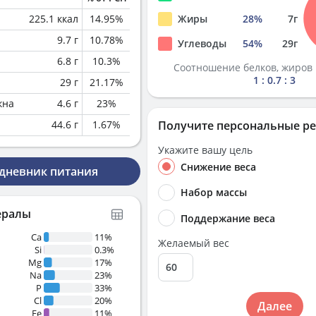
225.1
ккал
14.95
%
Жиры
28
%
7
г
9.7
г
10.78
%
Углеводы
54
%
29
г
6.8
г
10.3
%
Соотношение белков, жиров 
1 : 0.7 : 3
29
г
21.17
%
кна
4.6
г
23
%
44.6
г
1.67
%
Получите персональные р
Укажите вашу цель
Снижение веса
 дневник питания
Набор массы
ералы
Поддержание веса
Ca
11%
Желаемый вес
Si
0.3%
Mg
17%
Na
23%
P
33%
Cl
20%
Далее
Fe
11%