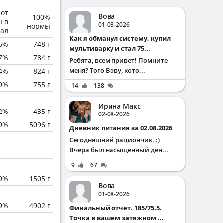
 от
Вова
100%
ы в
01-08-2026
нормы
кал
Как я обманул систему, купил
6%
748 г
мультиварку и стал 75...
.7%
784 г
Ребята, всем привет! Помните
меня? Того Вову, кото...
.4%
824 г
.9%
755 г
14
138
Ирина Макс
.2%
435 г
02-08-2026
.9%
5096 г
Дневник питания за 02.08.2026
Сегодняшний рациончик. :)
Вчера был насыщенный ден...
9
67
.9%
1505 г
Вова
01-08-2026
.9%
4902 г
Финальный отчет. 185/75.5.
Точка в вашем затяжном ...