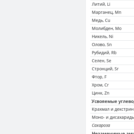
Литий, Li
Марганец, Mn
Медь, Cu
Молибден, Mo
Никель, Ni
Олово, Sn
Рубидий, Rb
Селен, Se
Стронций, Sr
Фтор, F
Хром, Cr
Цинк, Zn
Усвояемые углев
Крахмал и декстри
Моно- и дисахариды
Сахароза
Незаменимые ам