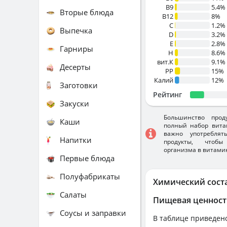
B9
5.4%
Вторые блюда
B12
8%
C
1.2%
Выпечка
D
3.2%
E
2.8%
Гарниры
H
8.6%
вит.К
9.1%
Десерты
PP
15%
Калий
12%
Заготовки
Рейтинг
Закуски
Большинство прод
Каши
полный набор вита
важно употребля
Напитки
продукты, чтобы
организма в витами
Первые блюда
Полуфабрикаты
Химический сост
Салаты
Пищевая ценност
Соусы и заправки
В таблице приведено