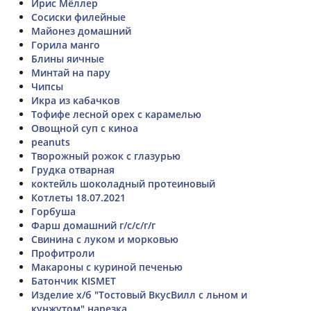
Ирис Мёллер
Сосиски филейные
Майонез домашний
Горила манго
Блины яичные
Минтай на пару
Чипсы
Икра из кабачков
Тофифе лесной орех с карамелью
Овощной суп с киноа
peanuts
Творожный рожок с глазурью
Грудка отварная
коктейль шоколадный протеиновый
Котлеты 18.07.2021
Горбуша
Фарш домашний г/с/с/г/г
Свинина с луком и морковью
Профитроли
Макароны с куриной печенью
Батончик KISMET
Изделие х/б "Тостовый ВкусВилл с льном и
кунжутом" нарезка