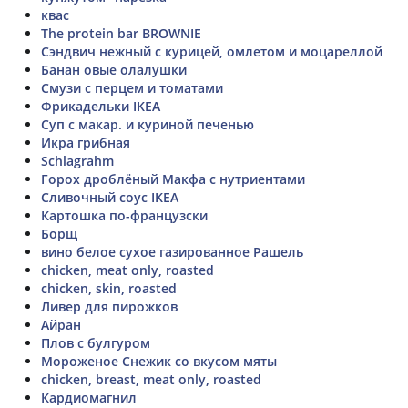
квас
The protein bar BROWNIE
Сэндвич нежный с курицей, омлетом и моцареллой
Банан овые олалушки
Смузи с перцем и томатами
Фрикадельки IKEA
Суп с макар. и куриной печенью
Икра грибная
Schlagrahm
Горох дроблёный Макфа с нутриентами
Сливочный соус IKEA
Картошка по-французски
Борщ
вино белое сухое газированное Рашель
chicken, meat only, roasted
chicken, skin, roasted
Ливер для пирожков
Айран
Плов с булгуром
Мороженое Снежик со вкусом мяты
chicken, breast, meat only, roasted
Кардиомагнил