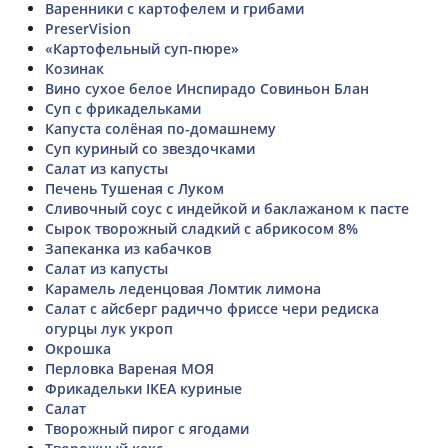
Варенники с картофелем и грибами
PreserVision
«Картофельный суп-пюре»
Козинак
Вино сухое белое Инспирадо Совиньон Блан
Суп с фрикадельками
Капуста солёная по-домашнему
Суп куриный со звездочками
Салат из капусты
Печень Тушеная с Луком
Сливочный соус с индейкой и баклажаном к пасте
Сырок творожный сладкий с абрикосом 8%
Запеканка из кабачков
Салат из капусты
Карамель леденцовая Ломтик лимона
Салат с айсберг радиччо фриссе чери редиска
огурцы лук укроп
Окрошка
Перловка Вареная МОЯ
Фрикадельки IKEA куриные
Салат
Творожный пирог с ягодами