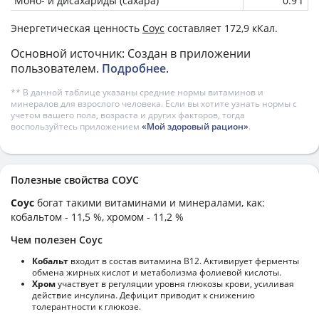
Моно- и дисахариды (сахара)
0.9 г
Энергетическая ценность
Соус
составляет 172,9 кКал.
Основной источник: Создан в приложении
пользователем.
Подробнее
.
** В данной таблице указаны средние нормы витаминов и
минералов для взрослого человека. Если вы хотите узнать нормы с
учетом вашего пола, возраста и других факторов, тогда
воспользуйтесь приложением
«Мой здоровый рацион»
.
Полезные свойства СОУС
Соус
богат такими витаминами и минералами, как:
кобальтом - 11,5 %, хромом - 11,2 %
Чем полезен Соус
Кобальт
входит в состав витамина В12. Активирует ферменты
обмена жирных кислот и метаболизма фолиевой кислоты.
Хром
участвует в регуляции уровня глюкозы крови, усиливая
действие инсулина. Дефицит приводит к снижению
толерантности к глюкозе.