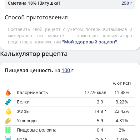
Сметана 18% [Вятушка]
250 г
Способ приготовления
Составить свой рецепт с учетом потерь витаминов и
минералов вы можете с помощью калькулятора
рецептов в приложении
"Мой здоровый рацион"
.
Калькулятор рецепта
Пищевая ценность на
100
г
% от РСП
Калорийность
172.9
ккал
11.48
%
Белки
2.9
г
3.22
%
Жиры
14.8
г
22.42
%
Углеводы
5.9
г
4.31
%
Пищевые волокна
0.4
г
2
%
Вода
75.6
г
2.83
%