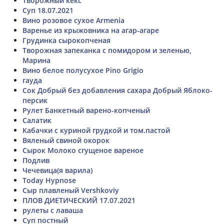
Творожный кекс
Суп 18.07.2021
Вино розовое сухое Armenia
Варенье из крыжовника на агар-агаре
Грудинка сырокопченая
Творожная запеканка с помидором и зеленью,
Марина
Вино белое полусухое Pino Grigio
гауда
Сок Добрый без добавления сахара Добрый Яблоко-
персик
Рулет Банкетный варено-копченый
Салатик
Кабачки с куриной грудкой и том.пастой
Вяленый свиной окорок
Сырок Молоко сгущеное вареное
Подлив
Чечевица(я варила)
Today Hypnose
Сыр плавленый Vershkoviy
ПЛОВ ДИЕТИЧЕСКИЙ 17.07.2021
рулеты с лаваша
Суп постный