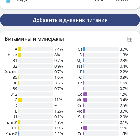
Добавить в дневник питания
Витамины и минералы
A
7.4%
Ca
3.7%
b-car
8%
Si
1.3%
В1
0.7%
Mg
2.3%
B2
0.9%
Na
0.4%
Холин
0.7%
P
2.2%
B5
1.6%
Cl
0.3%
B6
3.5%
Fe
1.6%
B9
0.7%
I
0.7%
B12
~
Co
12%
C
11%
Mn
9.4%
D
~
Cu
2.5%
E
1.2%
Mo
3.7%
H
0.1%
Se
2.9%
вит.К
4.8%
F
0.1%
PP
1.9%
Cr
11%
Калий
2.2%
Zn
1.5%