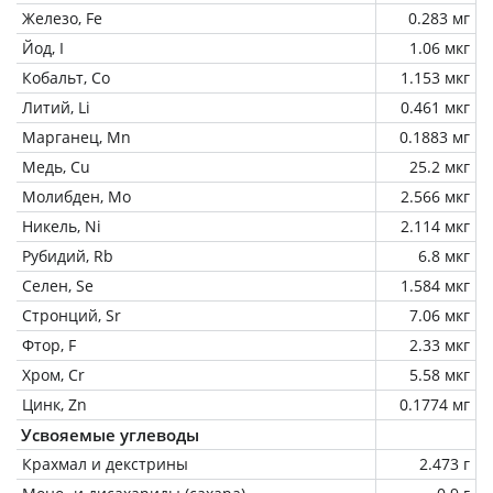
Железо, Fe
0.283 мг
Йод, I
1.06 мкг
Кобальт, Co
1.153 мкг
Литий, Li
0.461 мкг
Марганец, Mn
0.1883 мг
Медь, Cu
25.2 мкг
Молибден, Mo
2.566 мкг
Никель, Ni
2.114 мкг
Рубидий, Rb
6.8 мкг
Селен, Se
1.584 мкг
Стронций, Sr
7.06 мкг
Фтор, F
2.33 мкг
Хром, Cr
5.58 мкг
Цинк, Zn
0.1774 мг
Усвояемые углеводы
Крахмал и декстрины
2.473 г