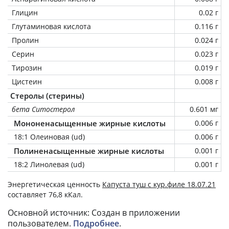
Глицин
0.02 г
Глутаминовая кислота
0.116 г
Пролин
0.024 г
Серин
0.023 г
Тирозин
0.019 г
Цистеин
0.008 г
Стеролы (стерины)
бета Ситостерол
0.601 мг
Мононенасыщенные жирные кислоты
0.006 г
18:1 Олеиновая (ud)
0.006 г
Полиненасыщенные жирные кислоты
0.001 г
18:2 Линолевая (ud)
0.001 г
Энергетическая ценность
Капуста туш с кур.филе 18.07.21
составляет 76,8 кКал.
Основной источник: Создан в приложении
пользователем.
Подробнее
.