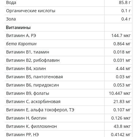
Вода
85.8 г
Органические кислоты
0.1 г
Зола
0.4 г
Витамины
Витамин А, РЭ
144.7 мкг
бета Каротин
0.864 мг
Витамин В1, тиамин
0.018 мг
Витамин В2, рибофлавин
0.031 мг
Витамин В4, холин
4.44 мг
Витамин В5, пантотеновая
0.03 мг
Витамин В6, пиридоксин
0.053 мг
Витамин В9, фолаты
10.447 мкг
Витамин C, аскорбиновая
21.83 мг
Витамин Е, альфа токоферол, ТЭ
0.107 мг
Витамин Н, биотин
0.126 мкг
Витамин К, филлохинон
43.8 мкг
Витамин РР, НЭ
0.4142 мг