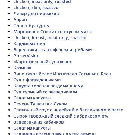
chicken, meat only, roasted
chicken, skin, roasted
Ливер для пирожков
Айран
Плов с булгуром
Мороженое Снежик со вкусом мяты
chicken, breast, meat only, roasted
Кардиомагнил
Варенники с картофелем и грибами
PreserVision
«Картофельный суп-пюре»
Козинак
Вино сухое белое Инспирадо Совиньон Блан
Суп с фрикадельками
Капуста солёная по-домашнему
Суп куриный со звездочками
Салат из капусты
Печень Тушеная с Луком
Сливочный соус с индейкой и баклажаном к пасте
Сырок творожный сладкий с абрикосом 8%
Запеканка из кабачков
Салат из капусты
Карамель леденцовая Ломтик лимона