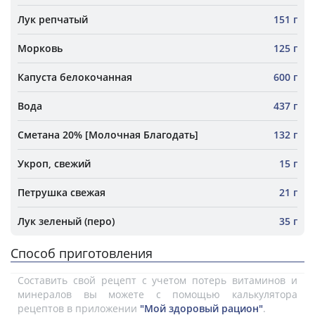
Лук репчатый
151 г
Морковь
125 г
Капуста белокочанная
600 г
Вода
437 г
Сметана 20% [Молочная Благодать]
132 г
Укроп, свежий
15 г
Петрушка свежая
21 г
Лук зеленый (перо)
35 г
Способ приготовления
Составить свой рецепт с учетом потерь витаминов и
минералов вы можете с помощью калькулятора
рецептов в приложении
"Мой здоровый рацион"
.