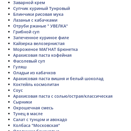
Заварной крем
Супчик куриный Тунровый
Блинчики рисовая мука
Лазанья с кабачками
Отруби ржаные " УВЕЛКА"
Грибной суп
Запеченное куриное филе
Кайзерка велозернистая
Мороженое МАГНАТ Брюнетка
Арахисовая паста кофейная
Фасолевый суп
Гуляш
Оладьи из кабачков
Арахисовая паста вишня и белый шоколад
Коктейль космолитан
Соус
Арахисовая паста с солью/острая/классическая
Сырники
Окрошечная смесь
Тунец в масле
Салат с тунцом и авокадо
Колбаса "Московская"