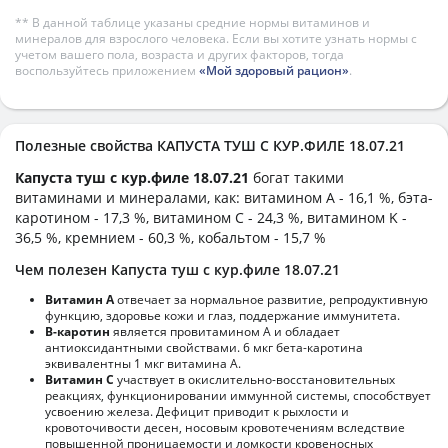
** В данной таблице указаны средние нормы витаминов и
минералов для взрослого человека. Если вы хотите узнать нормы с
учетом вашего пола, возраста и других факторов, тогда
воспользуйтесь приложением
«Мой здоровый рацион»
.
Полезные свойства КАПУСТА ТУШ С КУР.ФИЛЕ 18.07.21
Капуста туш с кур.филе 18.07.21
богат такими
витаминами и минералами, как: витамином А - 16,1 %, бэта-
каротином - 17,3 %, витамином C - 24,3 %, витамином K -
36,5 %, кремнием - 60,3 %, кобальтом - 15,7 %
Чем полезен Капуста туш с кур.филе 18.07.21
Витамин А
отвечает за нормальное развитие, репродуктивную
функцию, здоровье кожи и глаз, поддержание иммунитета.
В-каротин
является провитамином А и обладает
антиоксидантными свойствами. 6 мкг бета-каротина
эквивалентны 1 мкг витамина А.
Витамин С
участвует в окислительно-восстановительных
реакциях, функционировании иммунной системы, способствует
усвоению железа. Дефицит приводит к рыхлости и
кровоточивости десен, носовым кровотечениям вследствие
повышенной проницаемости и ломкости кровеносных