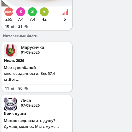
265
7.4
7.4
42
5
10
21
Интересные блоги
Марусичка
01-08-2026
Июль 2026
Месяц долбаной
многозадачности. Вес 57,4
кг.Вот...
11
80
Лиса
07-08-2026
Крик души
Можно ведь излить душу?
Думаю, можно.. Мы с муже...