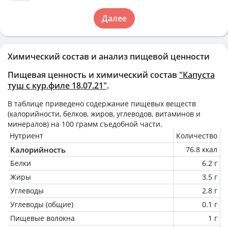
Далее
Химический состав и анализ пищевой ценности
Пищевая ценность и химический состав
"Капуста
туш с кур.филе 18.07.21"
.
В таблице приведено содержание пищевых веществ
(калорийности, белков, жиров, углеводов, витаминов и
минералов) на
100 грамм
съедобной части.
Нутриент
Количество
Калорийность
76.8 ккал
Белки
6.2 г
Жиры
3.5 г
Углеводы
2.8 г
Углеводы (общие)
0.1 г
Пищевые волокна
1 г