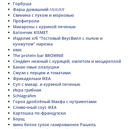
Горбуша
Фарш домашний г/с/с/г/г
Свинина с луком и морковью
Профитроли
Макароны с куриной печенью
Батончик KISMET
Изделие х/б "Тостовый ВкусВилл с льном и
кунжутом" нарезка
квас
The protein bar BROWNIE
Сэндвич нежный с курицей, омлетом и моцареллой
Банан овые олалушки
Смузи с перцем и томатами
Фрикадельки IKEA
Суп с макар. и куриной печенью
Икра грибная
Schlagrahm
Горох дроблёный Макфа с нутриентами
Сливочный соус IKEA
Картошка по-французски
Борщ
вино белое сухое газированное Рашель