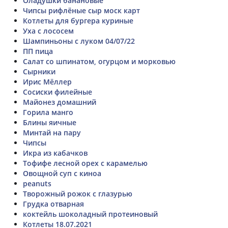
Оладушки банановые
Чипсы рифлёные сыр моск карт
Котлеты для бургера куриные
Уха с лососем
Шампиньоны с луком 04/07/22
ПП пица
Салат со шпинатом, огурцом и морковью
Сырники
Ирис Мёллер
Сосиски филейные
Майонез домашний
Горила манго
Блины яичные
Минтай на пару
Чипсы
Икра из кабачков
Тофифе лесной орех с карамелью
Овощной суп с киноа
peanuts
Творожный рожок с глазурью
Грудка отварная
коктейль шоколадный протеиновый
Котлеты 18.07.2021