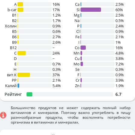
A
16%
Ca
2.5%
b-car
17%
Si
60%
В1
1.2%
Mg
2.5%
B2
1.7%
Na
0.5%
Холин
0.9%
P
2.4%
B5
0.6%
Cl
0.9%
B6
2.7%
Fe
2.1%
B9
2.6%
I
1%
B12
~
Co
16%
C
24%
Mn
4.8%
D
~
Cu
3.8%
E
0.7%
Mo
7.2%
H
0.3%
Se
0.3%
вит.К
37%
F
0.9%
PP
2.1%
Cr
3.9%
Калий
5.4%
Zn
1.9%
Рейтинг
6.7
Большинство продуктов не может содержать полный набор
витаминов и минералов. Поэтому важно употреблять в пищу
разннообразные продукты, чтобы восполнять потребности
организма в витаминах и минералах.