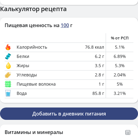
Калькулятор рецепта
Пищевая ценность на
100
г
% от РСП
Калорийность
76.8
ккал
5.1
%
Белки
6.2
г
6.89
%
Жиры
3.5
г
5.3
%
Углеводы
2.8
г
2.04
%
Пищевые волокна
1
г
5
%
Вода
85.8
г
3.21
%
Добавить в дневник питания
Витамины и минералы