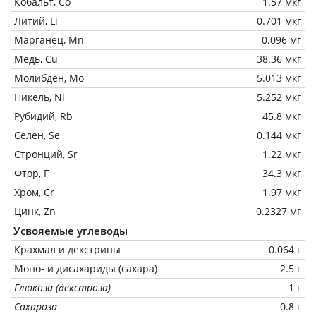
Кобальт, Co
1.57 мкг
Литий, Li
0.701 мкг
Марганец, Mn
0.096 мг
Медь, Cu
38.36 мкг
Молибден, Mo
5.013 мкг
Никель, Ni
5.252 мкг
Рубидий, Rb
45.8 мкг
Селен, Se
0.144 мкг
Стронций, Sr
1.22 мкг
Фтор, F
34.3 мкг
Хром, Cr
1.97 мкг
Цинк, Zn
0.2327 мг
Усвояемые углеводы
Крахмал и декстрины
0.064 г
Моно- и дисахариды (сахара)
2.5 г
Глюкоза (декстроза)
1 г
Сахароза
0.8 г