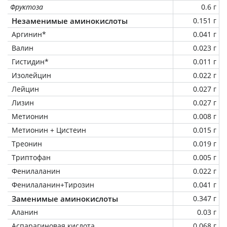
Фруктоза
0.6 г
Незаменимые аминокислоты
0.151 г
Аргинин*
0.041 г
Валин
0.023 г
Гистидин*
0.011 г
Изолейцин
0.022 г
Лейцин
0.027 г
Лизин
0.027 г
Метионин
0.008 г
Метионин + Цистеин
0.015 г
Треонин
0.019 г
Триптофан
0.005 г
Фенилаланин
0.022 г
Фенилаланин+Тирозин
0.041 г
Заменимые аминокислоты
0.347 г
Аланин
0.03 г
Аспарагиновая кислота
0.068 г