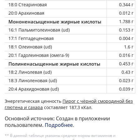
18:0 Стеариновая
0.344 г
20:0 Арахиновая
0.012 г
Мононенасыщенные жирные кислоты
1.788 г
16:1 Пальмитолеиновая (ud)
0.153 г
17:1 Гептадеценовая
0.004 г
18:1 Олеиновая (ud)
1.6 г
20:1 Гадолеиновая (омега-9)
0.016 г
Полиненасыщенные жирные кислоты
0.453 г
18:2 Линолевая (ud)
0.43 г
18:3 Линоленовая (ud)
0.023 г
20:4 Арахидоновая (ud)
0.039 г
Энергетическая ценность
Пирог с чёрной смородиной без
глютена и сахара
составляет 187,3 кКал.
Основной источник: Создан в приложении
пользователем.
Подробнее
.
** В данной таблице указаны средние нормы витаминов и