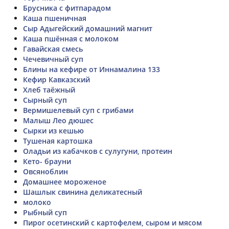
Брусника с фитпарадом
Каша пшеничная
Сыр Адыгейский домашний магнит
Каша пшённая с молоком
Гавайская смесь
Чечевичный суп
Блины на кефире от Иннамалина 133
Кефир Кавказский
Хлеб таёжный
Сырный суп
Вермишелевый суп с грибами
Малыш Лео дюшес
Сырки из кешью
Тушеная картошка
Оладьи из кабачков с сулугуни, протеин
Кето- брауни
Овсяноблин
Домашнее мороженое
Шашлык свинина деликатесный
молоко
Рыбный суп
Пирог осетинский с картофелем, сыром и мясом