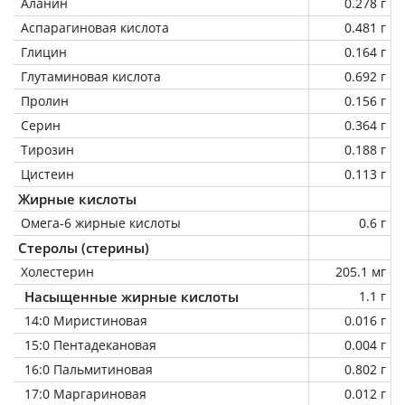
Аланин
0.278 г
Аспарагиновая кислота
0.481 г
Глицин
0.164 г
Глутаминовая кислота
0.692 г
Пролин
0.156 г
Серин
0.364 г
Тирозин
0.188 г
Цистеин
0.113 г
Жирные кислоты
Омега-6 жирные кислоты
0.6 г
Стеролы (стерины)
Холестерин
205.1 мг
Насыщенные жирные кислоты
1.1 г
14:0 Миристиновая
0.016 г
15:0 Пентадекановая
0.004 г
16:0 Пальмитиновая
0.802 г
17:0 Маргариновая
0.012 г