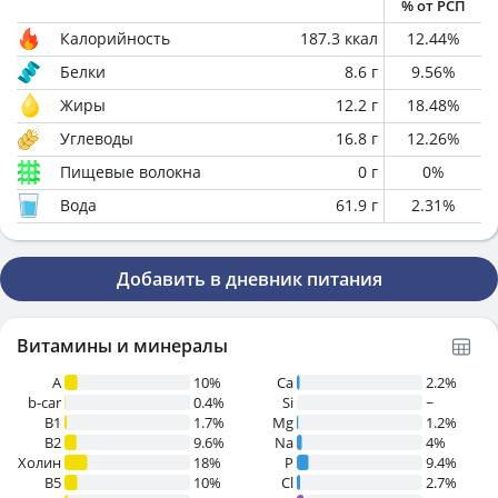
% от РСП
Калорийность
187.3
ккал
12.44
%
Белки
8.6
г
9.56
%
Жиры
12.2
г
18.48
%
Углеводы
16.8
г
12.26
%
Пищевые волокна
0
г
0
%
Вода
61.9
г
2.31
%
Добавить в дневник питания
Витамины и минералы
A
10%
Ca
2.2%
b-car
0.4%
Si
~
В1
1.7%
Mg
1.2%
B2
9.6%
Na
4%
Холин
18%
P
9.4%
B5
10%
Cl
2.7%