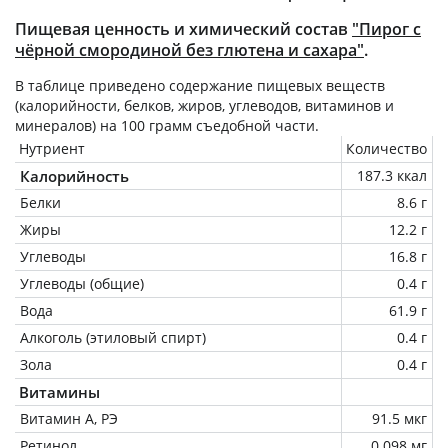
Пищевая ценность и химический состав
"Пирог с
чёрной смородиной без глютена и сахара"
.
В таблице приведено содержание пищевых веществ
(калорийности, белков, жиров, углеводов, витаминов и
минералов) на
100 грамм
съедобной части.
Нутриент
Количество
Калорийность
187.3 ккал
Белки
8.6 г
Жиры
12.2 г
Углеводы
16.8 г
Углеводы (общие)
0.4 г
Вода
61.9 г
Алкоголь (этиловый спирт)
0.4 г
Зола
0.4 г
Витамины
Витамин А, РЭ
91.5 мкг
Ретинол
0.098 мг