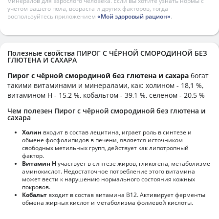
минералов для взрослого человека. Если вы хотите узнать нормы с
учетом вашего пола, возраста и других факторов, тогда
воспользуйтесь приложением
«Мой здоровый рацион»
.
Полезные свойства ПИРОГ С ЧЁРНОЙ СМОРОДИНОЙ БЕЗ
ГЛЮТЕНА И САХАРА
Пирог с чёрной смородиной без глютена и сахара
богат
такими витаминами и минералами, как: холином - 18,1 %,
витамином H - 15,2 %, кобальтом - 39,1 %, селеном - 20,5 %
Чем полезен Пирог с чёрной смородиной без глютена и
сахара
Холин
входит в состав лецитина, играет роль в синтезе и
обмене фосфолипидов в печени, является источником
свободных метильных групп, действует как липотропный
фактор.
Витамин Н
участвует в синтезе жиров, гликогена, метаболизме
аминокислот. Недостаточное потребление этого витамина
может вести к нарушению нормального состояния кожных
покровов.
Кобальт
входит в состав витамина В12. Активирует ферменты
обмена жирных кислот и метаболизма фолиевой кислоты.