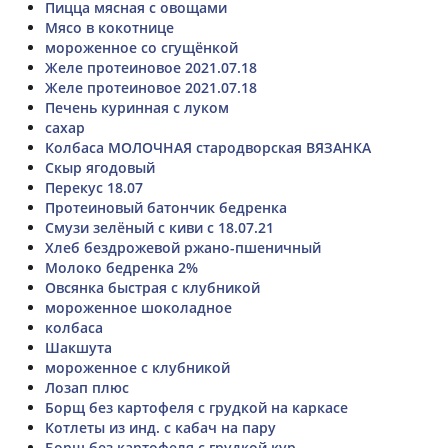
Пицца мясная с овощами
Мясо в кокотнице
мороженное со сгущёнкой
Желе протеиновое 2021.07.18
Желе протеиновое 2021.07.18
Печень куринная с луком
сахар
Колбаса МОЛОЧНАЯ стародворская ВЯЗАНКА
Скыр ягодовый
Перекус 18.07
Протеиновый батончик бедренка
Смузи зелёный с киви с 18.07.21
Хлеб бездрожевой ржано-пшеничный
Молоко бедренка 2%
Овсянка быстрая с клубникой
мороженное шоколадное
колбаса
Шакшута
мороженное с клубникой
Лозап плюс
Борщ без картофеля с грудкой на каркасе
Котлеты из инд. с кабач на пару
Борщ без картофеля с грудкой кур