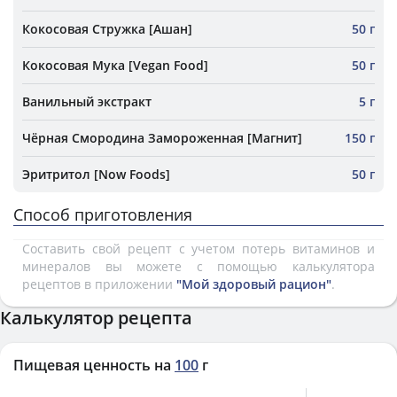
Кокосовая Стружка [Ашан]
50 г
Кокосовая Мука [Vegan Food]
50 г
Ванильный экстракт
5 г
Чёрная Смородина Замороженная [Магнит]
150 г
Эритритол [Now Foods]
50 г
Способ приготовления
Составить свой рецепт с учетом потерь витаминов и
минералов вы можете с помощью калькулятора
рецептов в приложении
"Мой здоровый рацион"
.
Калькулятор рецепта
Пищевая ценность на
100
г