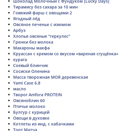
Шоколад Молочный с Фундуком [Lucky Days]
Тирамису без сахара за 10 мин
Говяжий фарш с овощами 2
Ягодный лёд
Овсяное печенье с изюмом
Арбуз
Хлопья овсяные "геркулес"
Гренки без молока
Макароны макфа
Круассан с кремом со вкусом «вареная сгущёнка»
курага
Соевый блинчик
Сосиски Оленина
Масса творожная МОЯ деревенская
Yami Case 6.8
масло
Творог Amfora PROTEIN
Овсяноблин 60
Птичье молоко
Булгур с курицей
Овощи в духовке
Котлеты из инд. с кабачками
Торт Матча