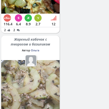
116.4
6.4
8.9
2.7
12
2
2
Жареный кабачок с
творогом и базиликом
Автор
Ольга