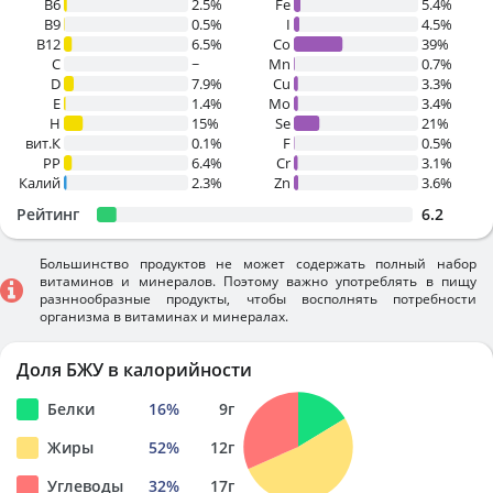
B6
2.5%
Fe
5.4%
B9
0.5%
I
4.5%
B12
6.5%
Co
39%
C
~
Mn
0.7%
D
7.9%
Cu
3.3%
E
1.4%
Mo
3.4%
H
15%
Se
21%
вит.К
0.1%
F
0.5%
PP
6.4%
Cr
3.1%
Калий
2.3%
Zn
3.6%
Рейтинг
6.2
Большинство продуктов не может содержать полный набор
витаминов и минералов. Поэтому важно употреблять в пищу
разннообразные продукты, чтобы восполнять потребности
организма в витаминах и минералах.
Доля БЖУ в калорийности
Белки
16
%
9
г
Жиры
52
%
12
г
Углеводы
32
%
17
г