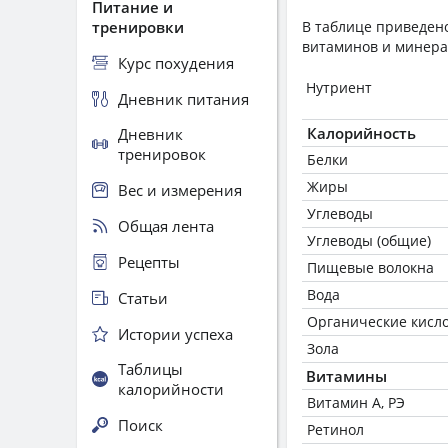
Питание и
тренировки
В таблице приведено
витаминов и минера
Курс похудения
Нутриент
Дневник питания
Калорийность
Дневник
тренировок
Белки
Жиры
Вес и измерения
Углеводы
Общая лента
Углеводы (общие)
Рецепты
Пищевые волокна
Вода
Статьи
Органические кисл
Истории успеха
Зола
Таблицы
Витамины
калорийности
Витамин А, РЭ
Поиск
Ретинол