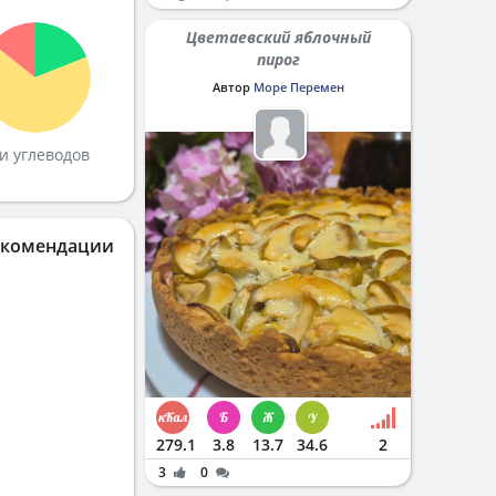
Цветаевский яблочный
пирог
Автор
Море Перемен
и углеводов
екомендации
279.1
3.8
13.7
34.6
2
3
0