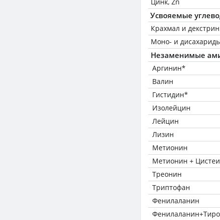
Цинк, Zn
Усвояемые углев
Крахмал и декстри
Моно- и дисахариды
Незаменимые ам
Аргинин*
Валин
Гистидин*
Изолейцин
Лейцин
Лизин
Метионин
Метионин + Цисте
Треонин
Триптофан
Фенилаланин
Фенилаланин+Тиро