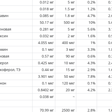
0.012 мг
5 мг
0.2%
0
0.018 мг
1.5 мг
1.2%
0
лавин
0.085 мг
1.8 мг
4.7%
2
50.17 мг
500 мг
10%
5
еновая
0.281 мг
5 мг
5.6%
3
оксин
0.032 мг
2 мг
1.6%
0
4.055 мкг
400 мкг
1%
0
амин
0.1 мкг
3 мкг
3.3%
1
новая
0.57 мг
90 мг
0.6%
0
ферол
0.425 мкг
10 мкг
4.3%
2
окоферол, ТЭ
0.44 мг
15 мг
2.9%
1
3.901 мкг
50 мкг
7.8%
4
инон
0.1 мкг
120 мкг
0.1%
0
0.8402 мг
20 мг
4.2%
2
0.038 мг
~
70.99 мг
2500 мг
2.8%
1