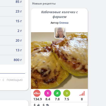
85 г
Новые рецепты
23 г
Кабачковые колечки с
фаршем
15 г
Автор
Еленка
2 г
20 г
13 г
800 г
те с помощью
134.9
8.4
7.8
7.5
8
8
6