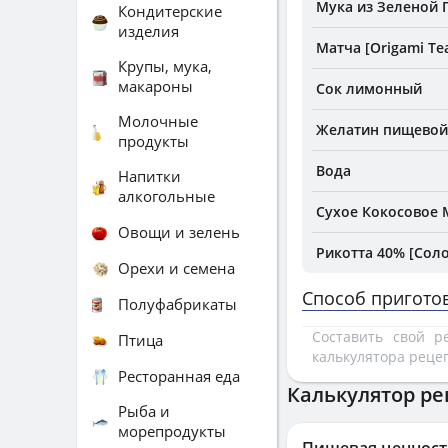
Мука из Зеленой 
Кондитерские
изделия
Матча [Origami Te
Крупы, мука,
макароны
Сок лимонный
Молочные
Желатин пищевой
продукты
Вода
Напитки
алкогольные
Сухое Кокосовое 
Овощи и зелень
Рикотта 40% [Соло
Орехи и семена
Способ пригото
Полуфабрикаты
Составить свой 
Птица
калькулятора реце
Ресторанная еда
Калькулятор ре
Рыба и
морепродукты