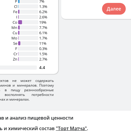
P
7%
Cl
1.3%
Далее
Fe
6.2%
I
2.6%
Co
19%
Mn
7.7%
Cu
6.1%
Mo
1.7%
Se
11%
F
0.3%
Cr
1.5%
Zn
2.7%
4.4
уктов не может содержать
минов и минералов. Поэтому
ть в пищу разннообразные
 восполнять потребности
нах и минералах.
ав и анализ пищевой ценности
ь и химический состав
"Торт Матча"
.