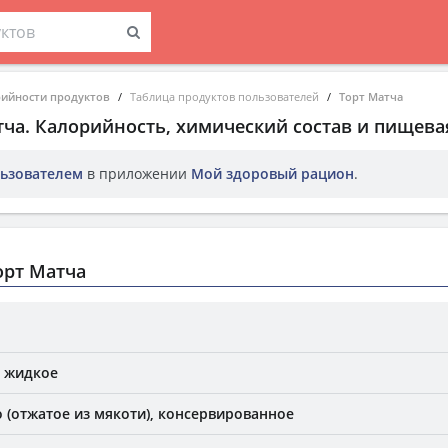
рийности продуктов
Таблица продуктов пользователей
Торт Матча
тча
. Калорийность, химический состав и пищева
ьзователем
в приложении
Мой здоровый рацион
.
орт Матча
о жидкое
 (отжатое из мякоти), консервированное