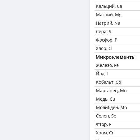
Кальций, Ca
Магний, Mg
Натрий, Na
Сера, S
Фосфор, P
Хлор, Cl
Микроэлементы
Железо, Fe
Йод, I
Кобальт, Co
Марганец, Mn
Медь, Cu
Молибден, Mo
Селен, Se
Фтор, F
Хром, Cr