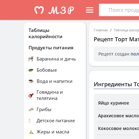
Таблицы
Главная
Таблица кало
калорийности
Рецепт
Торт Ма
Продукты питания
Рецепт создан
пол
Баранина и дичь
Бобовые
Вода и напитки
Ингредиенты Т
Говядина и
телятина
Яйцо куриное
Грибы
Арахисовое масл
Детское питание
Кокосовое молоко
Жиры и масла