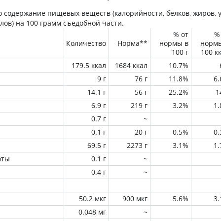
 содержание пищевых веществ (калорийности, белков, жиров, у
лов) на
100 грамм
съедобной части.
% от
%
Количество
Норма**
нормы в
норм
100 г
100 к
179.5 ккал
1684 ккал
10.7%
9 г
76 г
11.8%
6
14.1 г
56 г
25.2%
1
6.9 г
219 г
3.2%
1
0.7 г
~
0.1 г
20 г
0.5%
0
69.5 г
2273 г
3.1%
1
оты
0.1 г
~
0.4 г
~
50.2 мкг
900 мкг
5.6%
3
0.048 мг
~