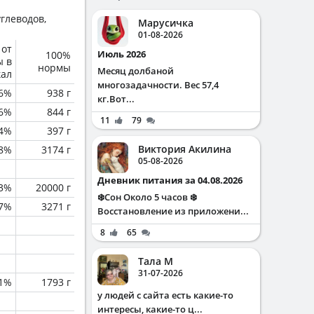
глеводов,
Марусичка
01-08-2026
 от
Июль 2026
100%
ы в
нормы
Месяц долбаной
кал
многозадачности. Вес 57,4
6%
938 г
кг.Вот...
.6%
844 г
11
79
4%
397 г
Виктория Акилина
.8%
3174 г
05-08-2026
Дневник питания за 04.08.2026
.3%
20000 г
❄️Сон Около 5 часов ❄️
.7%
3271 г
Восстановление из приложени...
8
65
Тала М
31-07-2026
.1%
1793 г
у людей с сайта есть какие-то
интересы, какие-то ц...