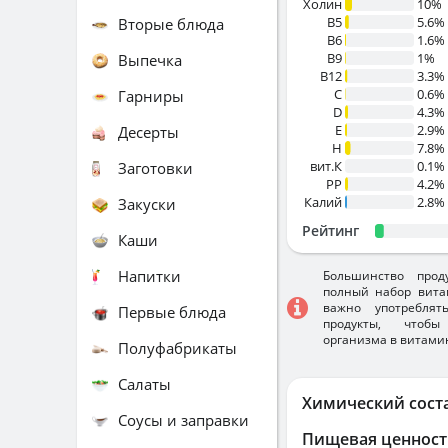
Холин
10%
B5
5.6%
Вторые блюда
B6
1.6%
B9
1%
Выпечка
B12
3.3%
C
0.6%
Гарниры
D
4.3%
E
2.9%
Десерты
H
7.8%
вит.К
0.1%
Заготовки
PP
4.2%
Калий
2.8%
Закуски
Рейтинг
Каши
Напитки
Большинство прод
полный набор вита
важно употребля
Первые блюда
продукты, чтобы
организма в витами
Полуфабрикаты
Салаты
Химический сост
Соусы и заправки
Пищевая ценност