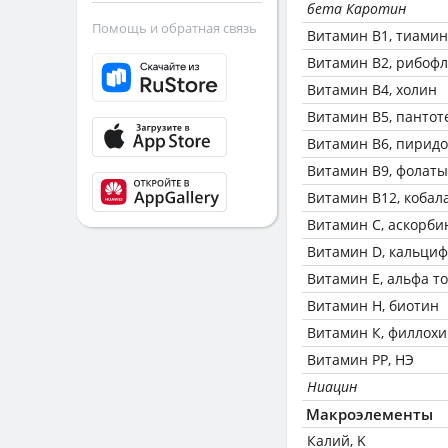
бета Каротин
Помощь и обратная связь
Витамин В1, тиамин
Витамин В2, рибоф
Витамин В4, холин
Витамин В5, пантот
Витамин В6, пирид
Витамин В9, фолаты
Витамин В12, кобал
Витамин C, аскорби
Витамин D, кальци
Витамин Е, альфа т
Витамин Н, биотин
Витамин К, филлох
Витамин РР, НЭ
Ниацин
Макроэлементы
Калий, K