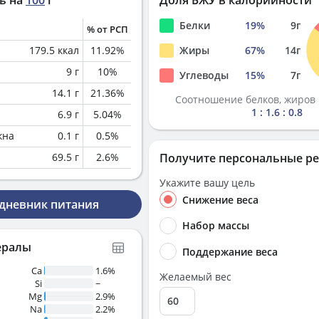
ь на
100
г
Доля БЖУ в калорийности
Белки
19
%
9
г
% от РСП
179.5
ккал
11.92
%
Жиры
67
%
14
г
9
г
10
%
Углеводы
15
%
7
г
14.1
г
21.36
%
Соотношение белков, жиров 
1 : 1.6 : 0.8
6.9
г
5.04
%
кна
0.1
г
0.5
%
69.5
г
2.6
%
Получите персональные р
Укажите вашу цель
Снижение веса
 дневник питания
Набор массы
ералы
Поддержание веса
Ca
1.6%
Желаемый вес
Si
~
Mg
2.9%
Na
2.2%