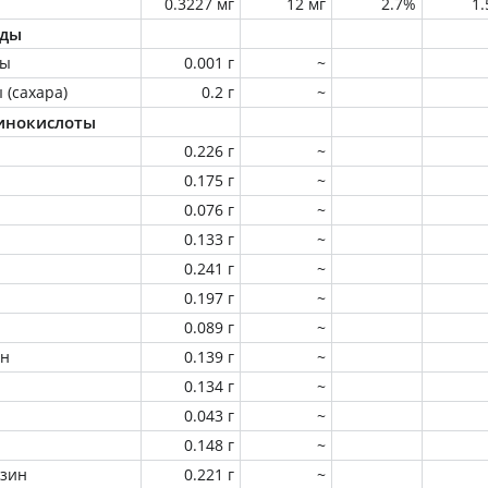
0.3227 мг
12 мг
2.7%
1
оды
ны
0.001 г
~
 (сахара)
0.2 г
~
инокислоты
0.226 г
~
0.175 г
~
0.076 г
~
0.133 г
~
0.241 г
~
0.197 г
~
0.089 г
~
ин
0.139 г
~
0.134 г
~
0.043 г
~
0.148 г
~
зин
0.221 г
~