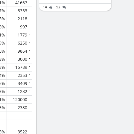
.1%
41667 г
14
52
.7%
8333 г
.6%
2118 г
.6%
997 г
.1%
1779 г
.9%
6250 г
.6%
9864 г
.8%
3000 г
.3%
15789 г
.4%
2353 г
.6%
3409 г
.3%
1282 г
.1%
120000 г
.3%
2380 г
.6%
3522 г