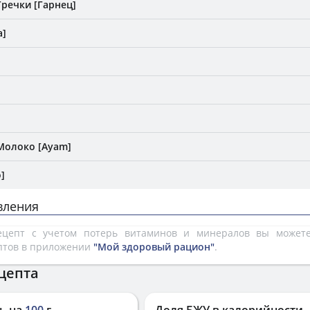
Гречки [Гарнец]
a]
Молоко [Ayam]
]
вления
рецепт с учетом потерь витаминов и минералов вы може
птов в приложении
"Мой здоровый рацион"
.
цепта