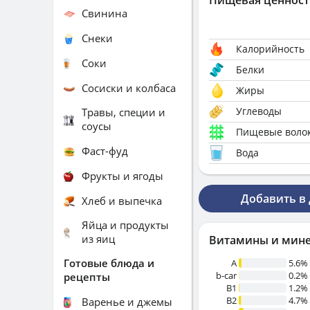
Пищевая ценност
Свинина
Снеки
Калорийность
Соки
Белки
Сосиски и колбаса
Жиры
Углеводы
Травы, специи и
соусы
Пищевые воло
Фаст-фуд
Вода
Фрукты и ягоды
Добавить в
Хлеб и выпечка
Яйца и продукты
из яиц
Витамины и мин
Готовые блюда и
A
5.6%
b-car
0.2%
рецепты
В1
1.2%
B2
4.7%
Варенье и джемы